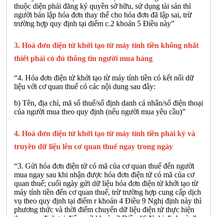
thuộc diện phải đăng ký quyền sở hữu, sử dụng tài sản thì
người bán lập hóa đơn thay thế cho hóa đơn đã lập sai, trừ
trường hợp quy định tại điểm c.2 khoản 5 Điều này”
3. Hoá đơn điện tử khởi tạo từ máy tính tiền không nhất
thiết phải có đủ thông tin người mua hàng
“4. Hóa đơn điện tử khởi tạo từ máy tính tiền có kết nối dữ
liệu với cơ quan thuế có các nội dung sau đây:
b) Tên, địa chỉ, mã số thuế/số định danh cá nhân/số điện thoại
của người mua theo quy định (nếu người mua yêu cầu)”
4. Hoá đơn điện tử khởi tạo từ máy tính tiền phải ký và
truyền dữ liệu lên cơ quan thuế ngay trong ngày
“3. Gửi hóa đơn điện tử có mã của cơ quan thuế đến người
mua ngay sau khi nhận được hóa đơn điện tử có mã của cơ
quan thuế; cuối ngày gửi dữ liệu hóa đơn điện tử khởi tạo từ
máy tính tiền đến cơ quan thuế, trừ trường hợp cung cấp dịch
vụ theo quy định tại điểm r khoản 4 Điều 9 Nghị định này thì
phương thức và thời điểm chuyển dữ liệu điện tử thực hiện