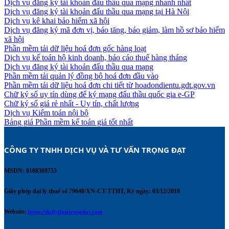
Dịch vụ đăng ký tài khoản đấu thầu qua mạng nhanh nhất
Dịch vụ đăng ký tài khoản đấu thầu qua mạng tại Hà Nội
Dịch vụ kê khai bảo hiểm xã hội
Dịch vụ đăng ký mã đơn vị, báo tăng, báo giảm, làm hồ sơ bảo hiểm
xã hội
Phần mềm tải dữ liệu hoá đơn gốc hàng loạt
Dịch vụ kế toán hộ kinh doanh, báo cáo thuế hàng tháng
Dịch vụ đăng ký tài khoản đấu thầu qua mạng
Phần mềm tải quản lý đồng bộ hoá đơn đầu vào
Phần mềm tải dữ liệu hoá đơn chi tiết từ hoadondientu.gdt.gov.vn
Chữ ký số uy tín dùng để ký mạng đấu thầu quốc gia e-GP
Chữ ký số giá rẻ nhất - Uy tín, chất lượng
Dịch vụ Kiểm toán nội bộ
Bảng giá Phần mềm kế toán giá tốt nhất
CÔNG TY TNHH DỊCH VỤ VÀ TƯ VẤN TRỌNG ĐẠT 
MSDN: 0108369755
Giấy phép đại lý thuế số 79640/XN-CT-TTHT, Ký ngày: 03/12/2018
Website:
https://dailythuetrongdat.com