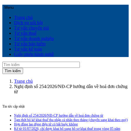
Menu
Trang chủ
Dịch vụ nổi bật
Tư vấn chuyển giá
Tư vấn thuế
Tư vấn doanh nghiệp
Tư vấn bảo hiểm
Tư vấn kế toán
Giấy phép hành nghề
Trang chủ
Nghị định số 254/2026/NĐ-CP hướng dẫn về hoá đơn chứng
từ
Tin tức cập nhật
Nghị định số 254/2026/NĐ-CP hướng dẫn về hoá đơn chứng từ
Tạm thời bỏ kê khai thuế thu nhập cá nhân theo tháng (chuyển sang khai theo quý)
Hợp đồng lao động điện tử có bắt buộc không
Kể từ 01/07/2026, chỉ được khai bổ sung hồ sơ khai thuế trong vòng 05 năm