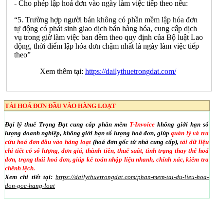
- Cho phép lập hoá đơn vào ngày làm việc tiếp theo nếu:
“5. Trường hợp người bán không có phần mềm lập hóa đơn
tự động có phát sinh giao dịch bán hàng hóa, cung cấp dịch
vụ trong giờ làm việc ban đêm theo quy định của Bộ luật Lao
động, thời điểm lập hóa đơn chậm nhất là ngày làm việc tiếp
theo”
Xem thêm tại:
https://dailythuetrongdat.com/
TẢI HOÁ ĐƠN ĐẦU VÀO HÀNG LOẠT
Đại lý thuế Trọng Đạt cung cấp phần mềm
T-Invoice
không giới hạn số
lượng doanh nghiệp, không giới hạn số lượng hoá đơn, giúp
quản lý và tra
cứu hoá đơn đầu vào hàng loạt
(hoá đơn gốc từ nhà cung cấp),
tải dữ liệu
chi tiết có số lượng, đơn giá, thành tiền, thuế suất, tình trạng thay thế hoá
đơn, trạng thái hoá đơn, giúp kế toán nhập liệu nhanh, chính xác, kiểm tra
chênh lệch.
Xem chi tiết tại:
https://dailythuetrongdat.com/phan-mem-tai-du-lieu-hoa-
don-goc-hang-loat