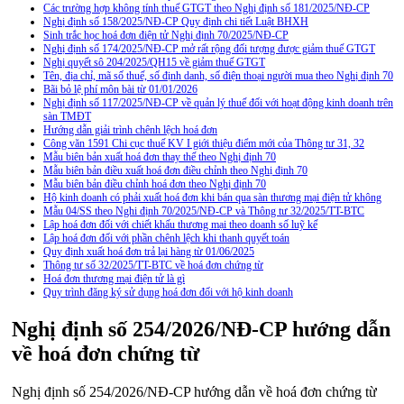
Các trường hợp không tính thuế GTGT theo Nghị định số 181/2025/NĐ-CP
Nghị định số 158/2025/NĐ-CP Quy định chi tiết Luật BHXH
Sinh trắc học hoá đơn điện tử Nghị định 70/2025/NĐ-CP
Nghị định số 174/2025/NĐ-CP mở rất rộng đối tượng được giảm thuế GTGT
Nghị quyết sô 204/2025/QH15 về giảm thuế GTGT
Tên, địa chỉ, mã số thuế, số định danh, số điện thoại người mua theo Nghị định 70
Bãi bỏ lệ phí môn bài từ 01/01/2026
Nghị định số 117/2025/NĐ-CP về quản lý thuế đối với hoạt động kinh doanh trên
sàn TMĐT
Hướng dẫn giải trình chênh lệch hoá đơn
Công văn 1591 Chi cục thuế KV I giới thiệu điểm mới của Thông tư 31, 32
Mẫu biên bản xuất hoá đơn thay thế theo Nghị định 70
Mẫu biên bản điều xuất hoá đơn điều chỉnh theo Nghị định 70
Mẫu biên bản điều chỉnh hoá đơn theo Nghị định 70
Hộ kinh doanh có phải xuất hoá đơn khi bán qua sàn thương mại điện tử không
Mẫu 04/SS theo Nghi định 70/2025/NĐ-CP và Thông tư 32/2025/TT-BTC
Lập hoá đơn đối với chiết khấu thương mại theo doanh số luỹ kế
Lập hoá đơn đối với phần chênh lệch khi thanh quyết toán
Quy định xuất hoá đơn trả lại hàng từ 01/06/2025
Thông tư số 32/2025/TT-BTC về hoá đơn chứng từ
Hoá đơn thương mại điện tử là gì
Quy trình đăng ký sử dụng hoá đơn đối với hộ kinh doanh
Nghị định số 254/2026/NĐ-CP hướng dẫn
về hoá đơn chứng từ
Nghị định số 254/2026/NĐ-CP hướng dẫn về hoá đơn chứng từ