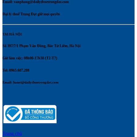
Email:
vanphong@dailythuetrongdat.com
Đại lý thuế Trọng Đạt giữ mọi quyền
TẠI HÀ NỘI
Số 397/7/1 Phạm Văn Đồng, Bắc Từ Liêm, Hà Nội
Giờ làm việc: 08h00-17h30 (T2-T7)
Tel: 0965.607.288
Email:
hanoi@dailythuetrongdat.com
Trang chủ