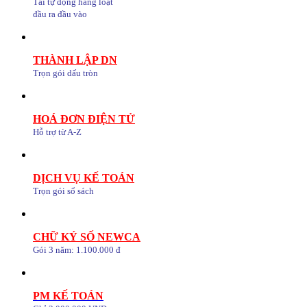
Tải tự động hàng loạt
đầu ra đầu vào
THÀNH LẬP DN
Trọn gói dấu tròn
HOÁ ĐƠN ĐIỆN TỬ
Hỗ trợ từ A-Z
DỊCH VỤ KẾ TOÁN
Trọn gói sổ sách
CHỮ KÝ SỐ NEWCA
Gói 3 năm: 1.100.000 đ
PM KẾ TOÁN