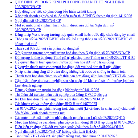
QUY ĐỊNH VỀ ĐÓNG KINH PHÍ CÔNG ĐOÀN THEO NGHỊ ĐỊNH
105/2026/NĐ-CP
Hợp đồng thử việc có phải đóng bảo hiểm xã hội không
Xác định doanh nghiệp có thuộc diện miễn thuế TNDN theo nghị định 141/2026
Nghị định số 310/2025/NĐ-CP
Một số mức phạt vi phạm hành chính được sửa đổi tại Nghị định số
310/2025/NĐ-CP
Đăng nhập Vssid trong trường hợp quên email hoặc trước đây chưa đăng ký email
Thông tư số 94/2025/TT-BTC sửa đổi, bổ sung thông tư số 80/2021/TT-BTC về
hồ sơ khai thuế
Thuế suất 0% đối với sản phẩm nội dung số
Xử lý trong trường hợp xuất trùng hoá đơn theo Nghị định số 70/2025/NĐ-CP
Đối tượng không áp dụng Thuế giá trị gia tăng theo Thông tư số 69/2025/TT-BTC
Uỷ quyền thanh toán qua bên thứ ba đối với hoá đơn từ 5 triệu đồng
Uỷ quyền thanh toán cho người lao động đối với hoá đơn từ 5 triệu đồng
Nhập khẩu hàng tặng từ 5 triệu đồng không bắt buộc có chứng từ thanh toán
Thanh toán hoá đơn chậm so với thời hạn hợp đồng sẽ bị loại thuế GTGT đầu vào
Cập nhật thông tin doanh nghiệp sau sáp nhập, kê khai chủ sở hữu hưởng lợi theo
Luật doanh nghiệp
Đăng ký thông tin người lao động bắt buộc từ 01/01/2026
Thí điểm chi trả bảo hiểm thất nghiệp qua Cổng DVC Quốc gia
Kê khai hoá đơn trả lại hàng theo Nghị định 70/2025/NĐ-CP
Các khoản có và không tính đóng BHXH từ 01/07/2025
Từ 01/07/2025, sản phẩm trồng trọt, chăn nuôi (kể cả thức ăn chăn nuôi) chịu thuế
5% ở khâu kinh doanh thương mại
Các mức thuế suất thuế thu nhập doanh nghiệp theo Luật số 67/2025/QH15
Mức tiền lương và các khoản phụ cấp có tính đóng BHXH áp dụng từ 01/07/2025
Điều kiện áp dụng 0% đối với hàng xuất khẩu theo Luật số 48/2024/QH15
Nghị định số 158/2025/NĐ-CP hướng dẫn Luật BHXH
Tính thuế GTGT đối với sản phẩm trồng trọt, chăn nuôi từ 01/07/2025