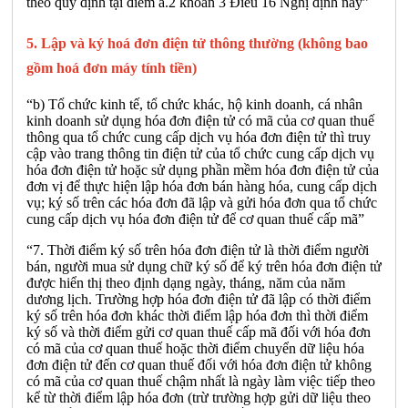
theo quy định tại điểm a.2 khoản 3 Điều 16 Nghị định này”
5. Lập và ký hoá đơn điện tử thông thường (không bao
gồm hoá đơn máy tính tiền)
“b) Tổ chức kinh tế, tổ chức khác, hộ kinh doanh, cá nhân
kinh doanh sử dụng hóa đơn điện tử có mã của cơ quan thuế
thông qua tổ chức cung cấp dịch vụ hóa đơn điện tử thì truy
cập vào trang thông tin điện tử của tổ chức cung cấp dịch vụ
hóa đơn điện tử hoặc sử dụng phần mềm hóa đơn điện tử của
đơn vị để thực hiện lập hóa đơn bán hàng hóa, cung cấp dịch
vụ; ký số trên các hóa đơn đã lập và gửi hóa đơn qua tổ chức
cung cấp dịch vụ hóa đơn điện tử để cơ quan thuế cấp mã”
“7. Thời điểm ký số trên hóa đơn điện tử là thời điểm người
bán, người mua sử dụng chữ ký số để ký trên hóa đơn điện tử
được hiển thị theo định dạng ngày, tháng, năm của năm
dương lịch. Trường hợp hóa đơn điện tử đã lập có thời điểm
ký số trên hóa đơn khác thời điểm lập hóa đơn thì thời điểm
ký số và thời điểm gửi cơ quan thuế cấp mã đối với hóa đơn
có mã của cơ quan thuế hoặc thời điểm chuyển dữ liệu hóa
đơn điện tử đến cơ quan thuế đối với hóa đơn điện tử không
có mã của cơ quan thuế chậm nhất là ngày làm việc tiếp theo
kể từ thời điểm lập hóa đơn (trừ trường hợp gửi dữ liệu theo