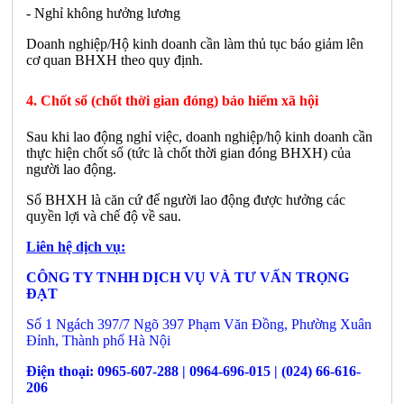
- Nghỉ không hưởng lương
Doanh nghiệp/Hộ kinh doanh cần làm thủ tục báo giảm lên
cơ quan BHXH theo quy định.
4. Chốt sổ (chốt thời gian đóng) bảo hiểm xã hội
Sau khi lao động nghỉ việc, doanh nghiệp/hộ kinh doanh cần
thực hiện chốt sổ (tức là chốt thời gian đóng BHXH) của
người lao động.
Sổ BHXH là căn cứ để người lao động được hưởng các
quyền lợi và chế độ về sau.
Liên hệ dịch vụ:
CÔNG TY TNHH DỊCH VỤ VÀ TƯ VẤN TRỌNG
ĐẠT
Số 1 Ngách 397/7 Ngõ 397 Phạm Văn Đồng, Phường Xuân
Đỉnh, Thành phố Hà Nội
Điện thoại: 0965-607-288 | 0964-696-015 | (024) 66-616-
206