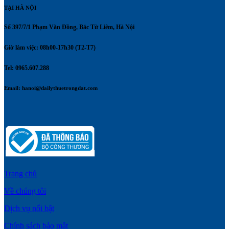
TẠI HÀ NỘI
Số 397/7/1 Phạm Văn Đồng, Bắc Từ Liêm, Hà Nội
Giờ làm việc: 08h00-17h30 (T2-T7)
Tel: 0965.607.288
Email:
hanoi@dailythuetrongdat.com
Trang chủ
Về chúng tôi
Dịch vụ nổi bật
Chính sách bảo mật