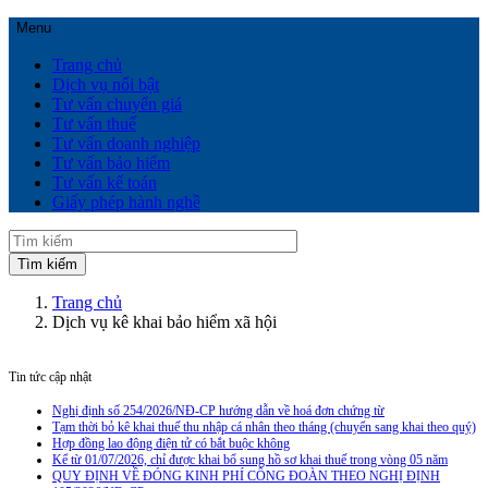
Menu
Trang chủ
Dịch vụ nổi bật
Tư vấn chuyển giá
Tư vấn thuế
Tư vấn doanh nghiệp
Tư vấn bảo hiểm
Tư vấn kế toán
Giấy phép hành nghề
Trang chủ
Dịch vụ kê khai bảo hiểm xã hội
Tin tức cập nhật
Nghị định số 254/2026/NĐ-CP hướng dẫn về hoá đơn chứng từ
Tạm thời bỏ kê khai thuế thu nhập cá nhân theo tháng (chuyển sang khai theo quý)
Hợp đồng lao động điện tử có bắt buộc không
Kể từ 01/07/2026, chỉ được khai bổ sung hồ sơ khai thuế trong vòng 05 năm
QUY ĐỊNH VỀ ĐÓNG KINH PHÍ CÔNG ĐOÀN THEO NGHỊ ĐỊNH