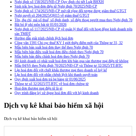
Nghị định số 158/2025/NĐ-CP Quy định chi tiết Luật BHXH
Sinh trắc học hoá đơn điện tử Nghị định 70/2025/NĐ-CP
Nghị định số 174/2025/NĐ-CP mở rất rộng đối tượng được giảm thuế GTGT
Nghị quyết sô 204/2025/QH15 về giảm thuế GTGT
Tên, địa chỉ, mã số thuế, số định danh, số điện thoại người mua theo Nghị định 70
Bãi bỏ lệ phí môn bài từ 01/01/2026
Nghị định số 117/2025/NĐ-CP về quản lý thuế đối với hoạt động kinh doanh trên
sàn TMĐT
Hướng dẫn giải trình chênh lệch hoá đơn
Công văn 1591 Chi cục thuế KV I giới thiệu điểm mới của Thông tư 31, 32
Mẫu biên bản xuất hoá đơn thay thế theo Nghị định 70
Mẫu biên bản điều xuất hoá đơn điều chỉnh theo Nghị định 70
Mẫu biên bản điều chỉnh hoá đơn theo Nghị định 70
Hộ kinh doanh có phải xuất hoá đơn khi bán qua sàn thương mại điện tử không
Mẫu 04/SS theo Nghi định 70/2025/NĐ-CP và Thông tư 32/2025/TT-BTC
Lập hoá đơn đối với chiết khấu thương mại theo doanh số luỹ kế
Lập hoá đơn đối với phần chênh lệch khi thanh quyết toán
Quy định xuất hoá đơn trả lại hàng từ 01/06/2025
Thông tư số 32/2025/TT-BTC về hoá đơn chứng từ
Hoá đơn thương mại điện tử là gì
Quy trình đăng ký sử dụng hoá đơn đối với hộ kinh doanh
Dịch vụ kê khai bảo hiểm xã hội
Dịch vụ kê khai bảo hiểm xã hội