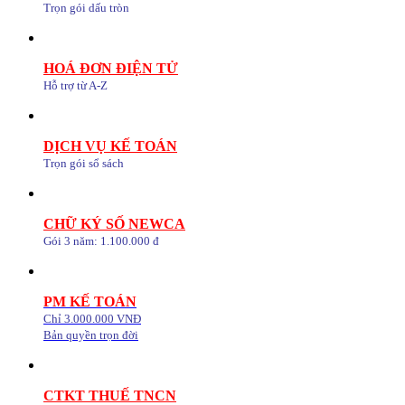
Trọn gói dấu tròn
HOÁ ĐƠN ĐIỆN TỬ
Hỗ trợ từ A-Z
DỊCH VỤ KẾ TOÁN
Trọn gói sổ sách
CHỮ KÝ SỐ NEWCA
Gói 3 năm: 1.100.000 đ
PM KẾ TOÁN
Chỉ 3.000.000 VNĐ
Bản quyền trọn đời
CTKT THUẾ TNCN