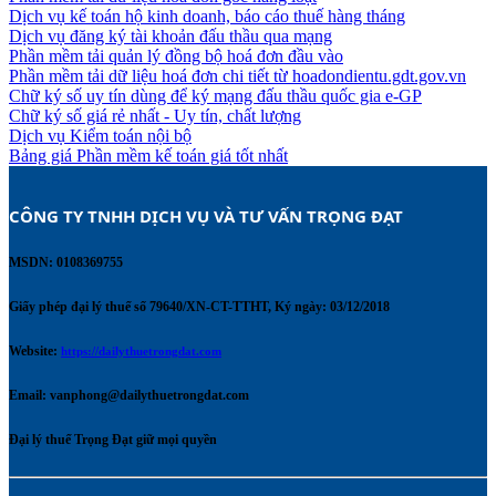
Dịch vụ kế toán hộ kinh doanh, báo cáo thuế hàng tháng
Dịch vụ đăng ký tài khoản đấu thầu qua mạng
Phần mềm tải quản lý đồng bộ hoá đơn đầu vào
Phần mềm tải dữ liệu hoá đơn chi tiết từ hoadondientu.gdt.gov.vn
Chữ ký số uy tín dùng để ký mạng đấu thầu quốc gia e-GP
Chữ ký số giá rẻ nhất - Uy tín, chất lượng
Dịch vụ Kiểm toán nội bộ
Bảng giá Phần mềm kế toán giá tốt nhất
CÔNG TY TNHH DỊCH VỤ VÀ TƯ VẤN TRỌNG ĐẠT 
MSDN: 0108369755
Giấy phép đại lý thuế số 79640/XN-CT-TTHT, Ký ngày: 03/12/2018
Website:
https://dailythuetrongdat.com
Email:
vanphong@dailythuetrongdat.com
Đại lý thuế Trọng Đạt giữ mọi quyền