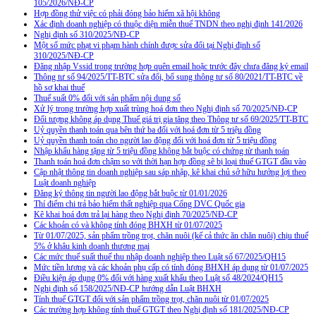
105/2026/NĐ-CP
Hợp đồng thử việc có phải đóng bảo hiểm xã hội không
Xác định doanh nghiệp có thuộc diện miễn thuế TNDN theo nghị định 141/2026
Nghị định số 310/2025/NĐ-CP
Một số mức phạt vi phạm hành chính được sửa đổi tại Nghị định số
310/2025/NĐ-CP
Đăng nhập Vssid trong trường hợp quên email hoặc trước đây chưa đăng ký email
Thông tư số 94/2025/TT-BTC sửa đổi, bổ sung thông tư số 80/2021/TT-BTC về
hồ sơ khai thuế
Thuế suất 0% đối với sản phẩm nội dung số
Xử lý trong trường hợp xuất trùng hoá đơn theo Nghị định số 70/2025/NĐ-CP
Đối tượng không áp dụng Thuế giá trị gia tăng theo Thông tư số 69/2025/TT-BTC
Uỷ quyền thanh toán qua bên thứ ba đối với hoá đơn từ 5 triệu đồng
Uỷ quyền thanh toán cho người lao động đối với hoá đơn từ 5 triệu đồng
Nhập khẩu hàng tặng từ 5 triệu đồng không bắt buộc có chứng từ thanh toán
Thanh toán hoá đơn chậm so với thời hạn hợp đồng sẽ bị loại thuế GTGT đầu vào
Cập nhật thông tin doanh nghiệp sau sáp nhập, kê khai chủ sở hữu hưởng lợi theo
Luật doanh nghiệp
Đăng ký thông tin người lao động bắt buộc từ 01/01/2026
Thí điểm chi trả bảo hiểm thất nghiệp qua Cổng DVC Quốc gia
Kê khai hoá đơn trả lại hàng theo Nghị định 70/2025/NĐ-CP
Các khoản có và không tính đóng BHXH từ 01/07/2025
Từ 01/07/2025, sản phẩm trồng trọt, chăn nuôi (kể cả thức ăn chăn nuôi) chịu thuế
5% ở khâu kinh doanh thương mại
Các mức thuế suất thuế thu nhập doanh nghiệp theo Luật số 67/2025/QH15
Mức tiền lương và các khoản phụ cấp có tính đóng BHXH áp dụng từ 01/07/2025
Điều kiện áp dụng 0% đối với hàng xuất khẩu theo Luật số 48/2024/QH15
Nghị định số 158/2025/NĐ-CP hướng dẫn Luật BHXH
Tính thuế GTGT đối với sản phẩm trồng trọt, chăn nuôi từ 01/07/2025
Các trường hợp không tính thuế GTGT theo Nghị định số 181/2025/NĐ-CP