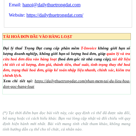
Email:
hanoi@dailythuetrongdat.com
Website:
https://dailythuetrongdat.com/
TẢI HOÁ ĐƠN ĐẦU VÀO HÀNG LOẠT
Đại lý thuế Trọng Đạt cung cấp phần mềm
T-Invoice
không giới hạn số
lượng doanh nghiệp, không giới hạn số lượng hoá đơn, giúp
quản lý và tra
cứu hoá đơn đầu vào hàng loạt
(hoá đơn gốc từ nhà cung cấp),
tải dữ liệu
chi tiết có số lượng, đơn giá, thành tiền, thuế suất, tình trạng thay thế hoá
đơn, trạng thái hoá đơn, giúp kế toán nhập liệu nhanh, chính xác, kiểm tra
chênh lệch.
Xem chi tiết tại:
https://dailythuetrongdat.com/phan-mem-tai-du-lieu-hoa-
don-goc-hang-loat
(*) Tại thời điểm bạn đọc bài viết này, các quy định có thể đã được sửa đổi,
bổ sung hoặc có cách hiểu khác. Bạn vui lòng cập nhật và đối chiếu với quy
định hiện hành mới nhất. Bài viết mang tính chất tham khảo, không mang
tính hướng dẫn cụ thể cho tổ chức, cá nhân nào.