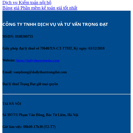
Dịch vụ Kiểm toán nội bộ
Bảng giá Phần mềm kế toán giá tốt nhất
CÔNG TY TNHH DỊCH VỤ VÀ TƯ VẤN TRỌNG ĐẠT 
MSDN: 0108369755
Giấy phép đại lý thuế số 79640/XN-CT-TTHT, Ký ngày: 03/12/2018
Website:
https://dailythuetrongdat.com
Email:
vanphong@dailythuetrongdat.com
Đại lý thuế Trọng Đạt giữ mọi quyền
TẠI HÀ NỘI
Số 397/7/1 Phạm Văn Đồng, Bắc Từ Liêm, Hà Nội
Giờ làm việc: 08h00-17h30 (T2-T7)