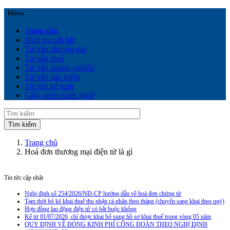
Menu
Trang chủ
Dịch vụ nổi bật
Tư vấn chuyển giá
Tư vấn thuế
Tư vấn doanh nghiệp
Tư vấn bảo hiểm
Tư vấn kế toán
Giấy phép hành nghề
Trang chủ
Hoá đơn thương mại điện tử là gì
Tin tức cập nhật
Nghị định số 254/2026/NĐ-CP hướng dẫn về hoá đơn chứng từ
Tạm thời bỏ kê khai thuế thu nhập cá nhân theo tháng (chuyển sang khai theo quý)
Hợp đồng lao động điện tử có bắt buộc không
Kể từ 01/07/2026, chỉ được khai bổ sung hồ sơ khai thuế trong vòng 05 năm
QUY ĐỊNH VỀ ĐÓNG KINH PHÍ CÔNG ĐOÀN THEO NGHỊ ĐỊNH