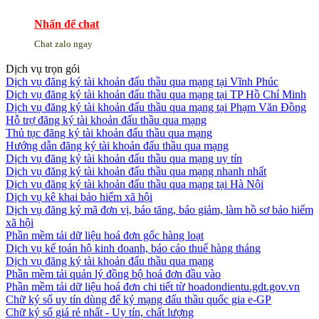
Nhấn để chat
Chat zalo ngay
Dịch vụ trọn gói
Dịch vụ đăng ký tài khoản đấu thầu qua mạng tại Vĩnh Phúc
Dịch vụ đăng ký tài khoản đấu thầu qua mạng tại TP Hồ Chí Minh
Dịch vụ đăng ký tài khoản đấu thầu qua mạng tại Phạm Văn Đồng
Hỗ trợ đăng ký tài khoản đấu thầu qua mạng
Thủ tục đăng ký tài khoản đấu thầu qua mạng
Hướng dẫn đăng ký tài khoản đấu thầu qua mạng
Dịch vụ đăng ký tài khoản đấu thầu qua mạng uy tín
Dịch vụ đăng ký tài khoản đấu thầu qua mạng nhanh nhất
Dịch vụ đăng ký tài khoản đấu thầu qua mạng tại Hà Nội
Dịch vụ kê khai bảo hiểm xã hội
Dịch vụ đăng ký mã đơn vị, báo tăng, báo giảm, làm hồ sơ bảo hiểm
xã hội
Phần mềm tải dữ liệu hoá đơn gốc hàng loạt
Dịch vụ kế toán hộ kinh doanh, báo cáo thuế hàng tháng
Dịch vụ đăng ký tài khoản đấu thầu qua mạng
Phần mềm tải quản lý đồng bộ hoá đơn đầu vào
Phần mềm tải dữ liệu hoá đơn chi tiết từ hoadondientu.gdt.gov.vn
Chữ ký số uy tín dùng để ký mạng đấu thầu quốc gia e-GP
Chữ ký số giá rẻ nhất - Uy tín, chất lượng