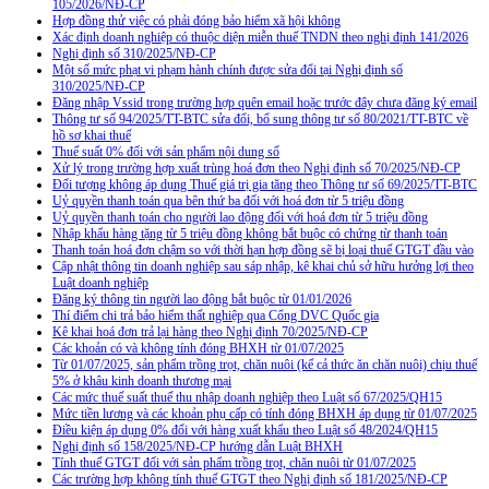
105/2026/NĐ-CP
Hợp đồng thử việc có phải đóng bảo hiểm xã hội không
Xác định doanh nghiệp có thuộc diện miễn thuế TNDN theo nghị định 141/2026
Nghị định số 310/2025/NĐ-CP
Một số mức phạt vi phạm hành chính được sửa đổi tại Nghị định số
310/2025/NĐ-CP
Đăng nhập Vssid trong trường hợp quên email hoặc trước đây chưa đăng ký email
Thông tư số 94/2025/TT-BTC sửa đổi, bổ sung thông tư số 80/2021/TT-BTC về
hồ sơ khai thuế
Thuế suất 0% đối với sản phẩm nội dung số
Xử lý trong trường hợp xuất trùng hoá đơn theo Nghị định số 70/2025/NĐ-CP
Đối tượng không áp dụng Thuế giá trị gia tăng theo Thông tư số 69/2025/TT-BTC
Uỷ quyền thanh toán qua bên thứ ba đối với hoá đơn từ 5 triệu đồng
Uỷ quyền thanh toán cho người lao động đối với hoá đơn từ 5 triệu đồng
Nhập khẩu hàng tặng từ 5 triệu đồng không bắt buộc có chứng từ thanh toán
Thanh toán hoá đơn chậm so với thời hạn hợp đồng sẽ bị loại thuế GTGT đầu vào
Cập nhật thông tin doanh nghiệp sau sáp nhập, kê khai chủ sở hữu hưởng lợi theo
Luật doanh nghiệp
Đăng ký thông tin người lao động bắt buộc từ 01/01/2026
Thí điểm chi trả bảo hiểm thất nghiệp qua Cổng DVC Quốc gia
Kê khai hoá đơn trả lại hàng theo Nghị định 70/2025/NĐ-CP
Các khoản có và không tính đóng BHXH từ 01/07/2025
Từ 01/07/2025, sản phẩm trồng trọt, chăn nuôi (kể cả thức ăn chăn nuôi) chịu thuế
5% ở khâu kinh doanh thương mại
Các mức thuế suất thuế thu nhập doanh nghiệp theo Luật số 67/2025/QH15
Mức tiền lương và các khoản phụ cấp có tính đóng BHXH áp dụng từ 01/07/2025
Điều kiện áp dụng 0% đối với hàng xuất khẩu theo Luật số 48/2024/QH15
Nghị định số 158/2025/NĐ-CP hướng dẫn Luật BHXH
Tính thuế GTGT đối với sản phẩm trồng trọt, chăn nuôi từ 01/07/2025
Các trường hợp không tính thuế GTGT theo Nghị định số 181/2025/NĐ-CP