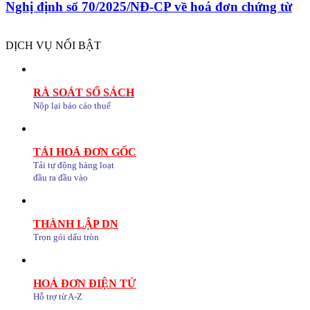
Nghị định số 70/2025/NĐ-CP về hoá đơn chứng từ
DỊCH VỤ NỔI BẬT
RÀ SOÁT SỔ SÁCH
Nộp lại báo cáo thuế
TẢI HOÁ ĐƠN GỐC
Tải tự động hàng loạt
đầu ra đầu vào
THÀNH LẬP DN
Trọn gói dấu tròn
HOÁ ĐƠN ĐIỆN TỬ
Hỗ trợ từ A-Z