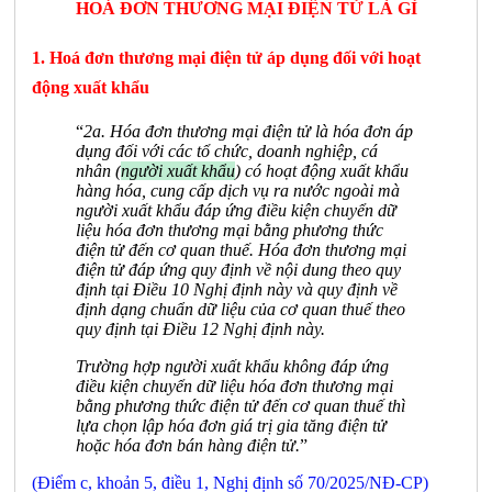
HOÁ ĐƠN THƯƠNG MẠI ĐIỆN TỬ LÀ GÌ
1. Hoá đơn thương mại điện tử áp dụng đối với hoạt
động xuất khẩu
“
2a. Hóa đơn thương mại điện tử là hóa đơn áp
dụng đối với các tổ chức, doanh nghiệp, cá
nhân (
người xuất khẩu
) có hoạt động xuất khẩu
hàng hóa, cung cấp dịch vụ ra nước ngoài mà
người xuất khẩu đáp ứng điều kiện chuyển dữ
liệu hóa đơn thương mại bằng phương thức
điện tử đến cơ quan thuế. Hóa đơn thương mại
điện tử đáp ứng quy định về nội dung theo quy
định tại Điều 10 Nghị định này và quy định về
định dạng chuẩn dữ liệu của cơ quan thuế theo
quy định tại Điều 12 Nghị định này.
Trường hợp người xuất khẩu không đáp ứng
điều kiện chuyển dữ liệu hóa đơn thương mại
bằng phương thức điện tử đến cơ quan thuế thì
lựa chọn lập hóa đơn giá trị gia tăng điện tử
hoặc hóa đơn bán hàng điện tử.
”
(Điểm c, khoản 5, điều 1, Nghị định số 70/2025/NĐ-CP)