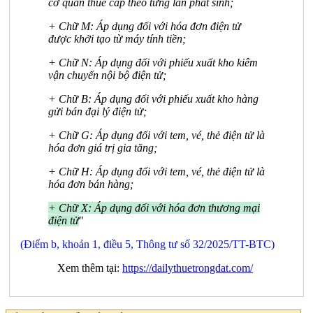
cơ quan thuế cấp theo từng lần phát sinh;
+ Chữ M: Áp dụng đối với hóa đơn điện tử
được khởi tạo từ máy tính tiền;
+ Chữ N: Áp dụng đối với phiếu xuất kho kiêm
vận chuyển nội bộ điện tử;
+ Chữ B: Áp dụng đối với phiếu xuất kho hàng
gửi bán đại lý điện tử;
+ Chữ G: Áp dụng đối với tem, vé, thẻ điện tử là
hóa đơn giá trị gia tăng;
+ Chữ H: Áp dụng đối với tem, vé, thẻ điện tử là
hóa đơn bán hàng;
+ Chữ X: Áp dụng đối với hóa đơn thương mại
điện tử
"
(Điểm b, khoản 1, điều 5, Thông tư số 32/2025/TT-BTC)
Xem thêm tại:
https://dailythuetrongdat.com/