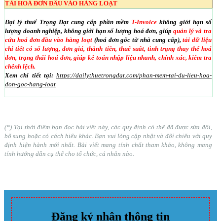
TẢI HOÁ ĐƠN ĐẦU VÀO HÀNG LOẠT
Đại lý thuế Trọng Đạt cung cấp phần mềm
T-Invoice
không giới hạn số
lượng doanh nghiệp, không giới hạn số lượng hoá đơn, giúp
quản lý và tra
cứu hoá đơn đầu vào hàng loạt
(hoá đơn gốc từ nhà cung cấp),
tải dữ liệu
chi tiết có số lượng, đơn giá, thành tiền, thuế suất, tình trạng thay thế hoá
đơn, trạng thái hoá đơn, giúp kế toán nhập liệu nhanh, chính xác, kiểm tra
chênh lệch.
Xem chi tiết tại:
https://dailythuetrongdat.com/phan-mem-tai-du-lieu-hoa-
don-goc-hang-loat
(*) Tại thời điểm bạn đọc bài viết này, các quy định có thể đã được sửa đổi,
bổ sung hoặc có cách hiểu khác. Bạn vui lòng cập nhật và đối chiếu với quy
định hiện hành mới nhất. Bài viết mang tính chất tham khảo, không mang
tính hướng dẫn cụ thể cho tổ chức, cá nhân nào.
Đăng ký nhận thông tin