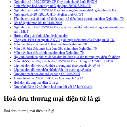
Nghị định số 158/2025/NĐ-CP Quy định chi tiết Luật BHXH
Sinh trắc học hoá đơn điện tử Nghị định 70/2025/NĐ-CP
Nghị định số 174/2025/NĐ-CP mở rất rộng đối tượng được giảm thuế GTGT
Nghị quyết sô 204/2025/QH15 về giảm thuế GTGT
Tên, địa chỉ, mã số thuế, số định danh, số điện thoại người mua theo Nghị định 70
Bãi bỏ lệ phí môn bài từ 01/01/2026
Nghị định số 117/2025/NĐ-CP về quản lý thuế đối với hoạt động kinh doanh trên
sàn TMĐT
Hướng dẫn giải trình chênh lệch hoá đơn
Công văn 1591 Chi cục thuế KV I giới thiệu điểm mới của Thông tư 31, 32
Mẫu biên bản xuất hoá đơn thay thế theo Nghị định 70
Mẫu biên bản điều xuất hoá đơn điều chỉnh theo Nghị định 70
Mẫu biên bản điều chỉnh hoá đơn theo Nghị định 70
Hộ kinh doanh có phải xuất hoá đơn khi bán qua sàn thương mại điện tử không
Mẫu 04/SS theo Nghi định 70/2025/NĐ-CP và Thông tư 32/2025/TT-BTC
Lập hoá đơn đối với chiết khấu thương mại theo doanh số luỹ kế
Lập hoá đơn đối với phần chênh lệch khi thanh quyết toán
Quy định xuất hoá đơn trả lại hàng từ 01/06/2025
Thông tư số 32/2025/TT-BTC về hoá đơn chứng từ
Hoá đơn thương mại điện tử là gì
Quy trình đăng ký sử dụng hoá đơn đối với hộ kinh doanh
Hoá đơn thương mại điện tử là gì
Hoá đơn thương mại điện tử là gì