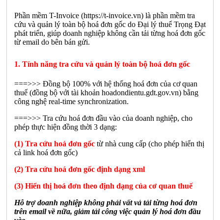
Phần mềm T-Invoice (https://t-invoice.vn) là phần mềm tra
cứu và quản lý toàn bộ hoá đơn gốc do Đại lý thuế Trọng Đạt
phát triển, giúp doanh nghiệp không cần tải từng hoá đơn gốc
từ email do bên bán gửi.
1. Tính năng tra cứu và quản lý toàn bộ hoá đơn gốc
===>>> Đồng bộ 100% với hệ thống hoá đơn của cơ quan
thuế (đồng bộ với tài khoản hoadondientu.gdt.gov.vn) bằng
công nghệ real-time synchronization.
===>>> Tra cứu hoá đơn đầu vào của doanh nghiệp, cho
phép thực hiện đồng thời 3 dạng:
(1) Tra cứu hoá đơn gốc
từ nhà cung cấp (cho phép hiển thị
cả link hoá đơn gốc)
(2) Tra cứu hoá đơn gốc định dạng xml
(3) Hiển thị hoá đơn theo định dạng của cơ quan thuế
Hỗ trợ doanh nghiệp không phải vất vả tải từng hoá đơn
trên email về nữa, giảm tải công việc quản lý hoá đơn đầu