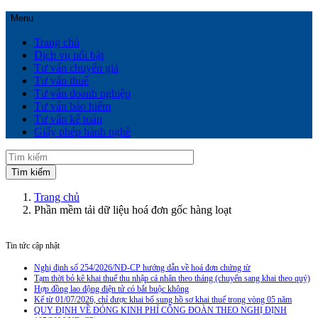
Menu
Trang chủ
Dịch vụ nổi bật
Tư vấn chuyển giá
Tư vấn thuế
Tư vấn doanh nghiệp
Tư vấn bảo hiểm
Tư vấn kế toán
Giấy phép hành nghề
Trang chủ
Phần mềm tải dữ liệu hoá đơn gốc hàng loạt
Tin tức cập nhật
Nghị định số 254/2026/NĐ-CP hướng dẫn về hoá đơn chứng từ
Tạm thời bỏ kê khai thuế thu nhập cá nhân theo tháng (chuyển sang khai theo quý)
Hợp đồng lao động điện tử có bắt buộc không
Kể từ 01/07/2026, chỉ được khai bổ sung hồ sơ khai thuế trong vòng 05 năm
QUY ĐỊNH VỀ ĐÓNG KINH PHÍ CÔNG ĐOÀN THEO NGHỊ ĐỊNH