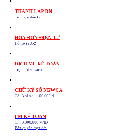
THÀNH LẬP DN
Trọn gói dấu tròn
HOÁ ĐƠN ĐIỆN TỬ
Hỗ trợ từ A-Z
DỊCH VỤ KẾ TOÁN
Trọn gói sổ sách
CHỮ KÝ SỐ NEWCA
Gói 3 năm: 1.100.000 đ
PM KẾ TOÁN
Chỉ 3.000.000 VNĐ
Bản quyền trọn đời