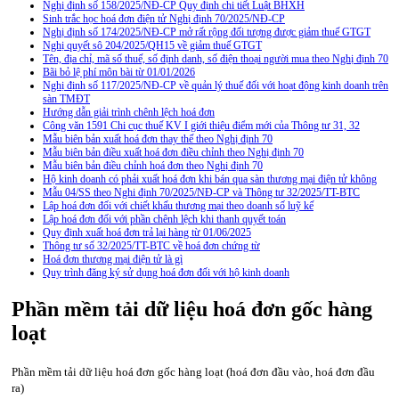
Nghị định số 158/2025/NĐ-CP Quy định chi tiết Luật BHXH
Sinh trắc học hoá đơn điện tử Nghị định 70/2025/NĐ-CP
Nghị định số 174/2025/NĐ-CP mở rất rộng đối tượng được giảm thuế GTGT
Nghị quyết sô 204/2025/QH15 về giảm thuế GTGT
Tên, địa chỉ, mã số thuế, số định danh, số điện thoại người mua theo Nghị định 70
Bãi bỏ lệ phí môn bài từ 01/01/2026
Nghị định số 117/2025/NĐ-CP về quản lý thuế đối với hoạt động kinh doanh trên
sàn TMĐT
Hướng dẫn giải trình chênh lệch hoá đơn
Công văn 1591 Chi cục thuế KV I giới thiệu điểm mới của Thông tư 31, 32
Mẫu biên bản xuất hoá đơn thay thế theo Nghị định 70
Mẫu biên bản điều xuất hoá đơn điều chỉnh theo Nghị định 70
Mẫu biên bản điều chỉnh hoá đơn theo Nghị định 70
Hộ kinh doanh có phải xuất hoá đơn khi bán qua sàn thương mại điện tử không
Mẫu 04/SS theo Nghi định 70/2025/NĐ-CP và Thông tư 32/2025/TT-BTC
Lập hoá đơn đối với chiết khấu thương mại theo doanh số luỹ kế
Lập hoá đơn đối với phần chênh lệch khi thanh quyết toán
Quy định xuất hoá đơn trả lại hàng từ 01/06/2025
Thông tư số 32/2025/TT-BTC về hoá đơn chứng từ
Hoá đơn thương mại điện tử là gì
Quy trình đăng ký sử dụng hoá đơn đối với hộ kinh doanh
Phần mềm tải dữ liệu hoá đơn gốc hàng
loạt
Phần mềm tải dữ liệu hoá đơn gốc hàng loạt (hoá đơn đầu vào, hoá đơn đầu
ra)