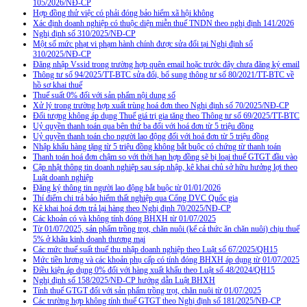
105/2026/NĐ-CP
Hợp đồng thử việc có phải đóng bảo hiểm xã hội không
Xác định doanh nghiệp có thuộc diện miễn thuế TNDN theo nghị định 141/2026
Nghị định số 310/2025/NĐ-CP
Một số mức phạt vi phạm hành chính được sửa đổi tại Nghị định số
310/2025/NĐ-CP
Đăng nhập Vssid trong trường hợp quên email hoặc trước đây chưa đăng ký email
Thông tư số 94/2025/TT-BTC sửa đổi, bổ sung thông tư số 80/2021/TT-BTC về
hồ sơ khai thuế
Thuế suất 0% đối với sản phẩm nội dung số
Xử lý trong trường hợp xuất trùng hoá đơn theo Nghị định số 70/2025/NĐ-CP
Đối tượng không áp dụng Thuế giá trị gia tăng theo Thông tư số 69/2025/TT-BTC
Uỷ quyền thanh toán qua bên thứ ba đối với hoá đơn từ 5 triệu đồng
Uỷ quyền thanh toán cho người lao động đối với hoá đơn từ 5 triệu đồng
Nhập khẩu hàng tặng từ 5 triệu đồng không bắt buộc có chứng từ thanh toán
Thanh toán hoá đơn chậm so với thời hạn hợp đồng sẽ bị loại thuế GTGT đầu vào
Cập nhật thông tin doanh nghiệp sau sáp nhập, kê khai chủ sở hữu hưởng lợi theo
Luật doanh nghiệp
Đăng ký thông tin người lao động bắt buộc từ 01/01/2026
Thí điểm chi trả bảo hiểm thất nghiệp qua Cổng DVC Quốc gia
Kê khai hoá đơn trả lại hàng theo Nghị định 70/2025/NĐ-CP
Các khoản có và không tính đóng BHXH từ 01/07/2025
Từ 01/07/2025, sản phẩm trồng trọt, chăn nuôi (kể cả thức ăn chăn nuôi) chịu thuế
5% ở khâu kinh doanh thương mại
Các mức thuế suất thuế thu nhập doanh nghiệp theo Luật số 67/2025/QH15
Mức tiền lương và các khoản phụ cấp có tính đóng BHXH áp dụng từ 01/07/2025
Điều kiện áp dụng 0% đối với hàng xuất khẩu theo Luật số 48/2024/QH15
Nghị định số 158/2025/NĐ-CP hướng dẫn Luật BHXH
Tính thuế GTGT đối với sản phẩm trồng trọt, chăn nuôi từ 01/07/2025
Các trường hợp không tính thuế GTGT theo Nghị định số 181/2025/NĐ-CP