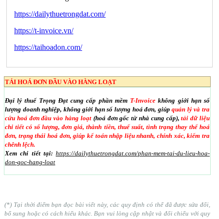
https://dailythuetrongdat.com/
https://t-invoice.vn/
https://taihoadon.com/
TẢI HOÁ ĐƠN ĐẦU VÀO HÀNG LOẠT
Đại lý thuế Trọng Đạt cung cấp phần mềm
T-Invoice
không giới hạn số
lượng doanh nghiệp, không giới hạn số lượng hoá đơn, giúp
quản lý và tra
cứu hoá đơn đầu vào hàng loạt
(hoá đơn gốc từ nhà cung cấp),
tải dữ liệu
chi tiết có số lượng, đơn giá, thành tiền, thuế suất, tình trạng thay thế hoá
đơn, trạng thái hoá đơn, giúp kế toán nhập liệu nhanh, chính xác, kiểm tra
chênh lệch.
Xem chi tiết tại:
https://dailythuetrongdat.com/phan-mem-tai-du-lieu-hoa-
don-goc-hang-loat
(*) Tại thời điểm bạn đọc bài viết này, các quy định có thể đã được sửa đổi,
bổ sung hoặc có cách hiểu khác. Bạn vui lòng cập nhật và đối chiếu với quy