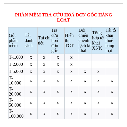
PHẦN MỀM TRA CỨU HOÁ ĐƠN GỐC HÀNG
LOẠT
Tra
Đối
Tải tờ
Tổng
Gói
Tải
cứu
Hiển
chiếu
khai
Tải chi
hợp tờ
phần
danh
hoá
thị
chênh
thuế
tiết
khai
mềm
sách
đơn
TCT
lệch kê
hàng
XNK
gốc
khai
loạt
T-1.000
x
x
x
x
T-2.000
x
x
x
x
T-5.000
x
x
x
x
x
x
T-
x
x
x
x
x
x
x
10.000
T-
x
x
x
x
x
x
x
20.000
T-
x
x
x
x
x
x
x
50.000
T-
x
x
x
x
x
x
x
100.000