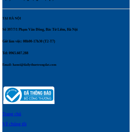
TẠI HÀ NỘI
Số 397/7/1 Phạm Văn Đồng, Bắc Từ Liêm, Hà Nội
Giờ làm việc: 08h00-17h30 (T2-T7)
Tel: 0965.607.288
Email:
hanoi@dailythuetrongdat.com
Trang chủ
Về chúng tôi