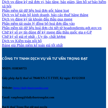
Dịch vụ đăng ký mã đơn vị, báo tăng, báo giảm, làm hồ sơ bảo hiểm
xã hội
Phần mềm tải dữ liệu hoá đơn gốc hàng loạt
Dịch vụ kế toán hộ kinh doanh, báo cáo thuế hàng tháng
Dịch vụ đăng ký tài khoản đấu thầu qua mạng
Phần mềm tải quản lý đồng bộ hoá đơn đầu vào
Phần mềm tải dữ liệu hoá đơn chi tiết từ hoadondientu.gdt.gov.vn
Chữ ký số uy tín dùng để ký mạng đấu thầu quốc gia e-GP
Chữ ký số giá rẻ nhất - Uy tín, chất lượng
Dịch vụ Kiểm toán nội bộ
Bảng giá Phần mềm kế toán giá tốt nhất
CÔNG TY TNHH DỊCH VỤ VÀ TƯ VẤN TRỌNG ĐẠT 
MSDN: 0108369755
Giấy phép đại lý thuế số 79640/XN-CT-TTHT, Ký ngày: 03/12/2018
Website:
https://dailythuetrongdat.com
Email:
vanphong@dailythuetrongdat.com
Đại lý thuế Trọng Đạt giữ mọi quyền