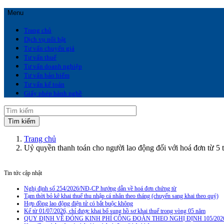
Menu
Trang chủ
Dịch vụ nổi bật
Tư vấn chuyển giá
Tư vấn thuế
Tư vấn doanh nghiệp
Tư vấn bảo hiểm
Tư vấn kế toán
Giấy phép hành nghề
Trang chủ
Uỷ quyền thanh toán cho người lao động đối với hoá đơn từ 5 
Tin tức cập nhật
Nghị định số 254/2026/NĐ-CP hướng dẫn về hoá đơn chứng từ
Tạm thời bỏ kê khai thuế thu nhập cá nhân theo tháng (chuyển sang khai theo quý)
Hợp đồng lao động điện tử có bắt buộc không
Kể từ 01/07/2026, chỉ được khai bổ sung hồ sơ khai thuế trong vòng 05 năm
QUY ĐỊNH VỀ ĐÓNG KINH PHÍ CÔNG ĐOÀN THEO NGHỊ ĐỊNH 105/202