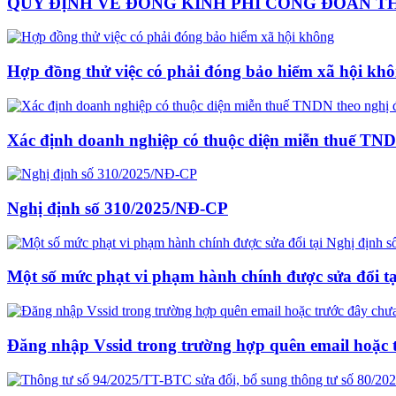
QUY ĐỊNH VỀ ĐÓNG KINH PHÍ CÔNG ĐOÀN THE
Hợp đồng thử việc có phải đóng bảo hiểm xã hội kh
Xác định doanh nghiệp có thuộc diện miễn thuế TND
Nghị định số 310/2025/NĐ-CP
Một số mức phạt vi phạm hành chính được sửa đổi t
Đăng nhập Vssid trong trường hợp quên email hoặc 