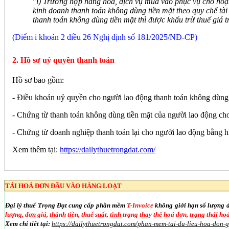
"
i) Trường hợp hàng hóa, dịch vụ mua vào phục vụ cho hoạt 
kinh doanh thanh toán không dùng tiền mặt theo quy chế tài
thanh toán không dùng tiền mặt thì được khấu trừ thuế giá t
(Điểm i khoản 2 điều 26 Nghị định số 181/2025/NĐ-CP)
2. Hồ sơ uỷ quyền thanh toán
Hồ sơ bao gồm:
- Điều khoản uỷ quyền cho người lao động thanh toán không dùng t
- Chứng từ thanh toán không dùng tiền mặt của người lao động cho
- Chứng từ doanh nghiệp thanh toán lại cho người lao động bằng h
Xem thêm tại:
https://dailythuetrongdat.com/
TẢI HOÁ ĐƠN ĐẦU VÀO HÀNG LOẠT
Đại lý thuế Trọng Đạt cung cấp phần mềm
T-Invoice
không giới hạn số lượng 
lượng, đơn giá, thành tiền, thuế suất, tình trạng thay thế hoá đơn, trạng thái h
Xem chi tiết tại:
https://dailythuetrongdat.com/phan-mem-tai-du-lieu-hoa-don-