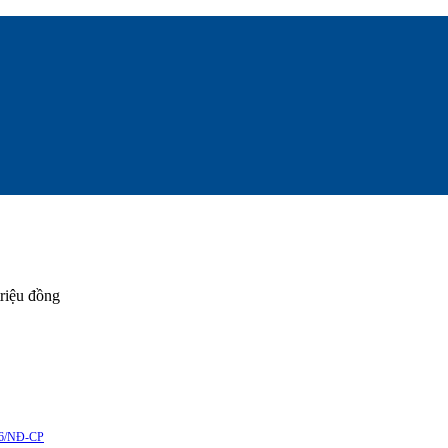
triệu đồng
6/NĐ-CP