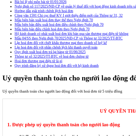
Bãi bỏ lệ phí môn bài từ 01/01/2026
Nghị định số 117/2025/NĐ-CP về quản lý thuế đối với hoạt động kinh doanh trên
Hướng dẫn giải trình chênh lệch hoá đơn
Công văn 1591 Chi cục thuế KV I giới thiệu điểm mới của Thông tư 31, 32
Mẫu biên bản xuất hoá đơn thay thế theo Nghị định 70
Mẫu biên bản điều xuất hoá đơn điều chỉnh theo Nghị định 70
Mẫu biên bản điều chỉnh hoá đơn theo Nghị định 70
Hộ kinh doanh có phải xuất hoá đơn khi bán qua sàn thương mại điện tử không
Mẫu 04/SS theo Nghi định 70/2025/NĐ-CP và Thông tư 32/2025/TT-BTC
Lập hoá đơn đối với chiết khấu thương mại theo doanh số luỹ kế
Lập hoá đơn đối với phần chênh lệch khi thanh quyết toán
Quy định xuất hoá đơn trả lại hàng từ 01/06/2025
Thông tư số 32/2025/TT-BTC về hoá đơn chứng từ
Hoá đơn thương mại điện tử là gì
Quy trình đăng ký sử dụng hoá đơn đối với hộ kinh doanh
Uỷ quyền thanh toán cho người lao động đố
Uỷ quyền thanh toán cho người lao động đối với hoá đơn từ 5 triệu đồng
UỶ QUYỀN THA
1. Được phép uỷ quyền thanh toán cho người lao động