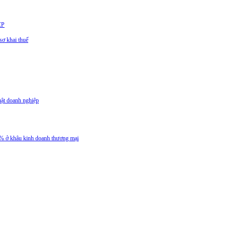
CP
ơ khai thuế
uật doanh nghiệp
 5% ở khâu kinh doanh thương mại