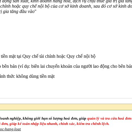
động sản xuất, kinh doanh hàng hóa, dịch vụ chịu thuế giá trị gia tă
 chính hoặc quy chế nội bộ của cơ sở kinh doanh, sau đó cơ sở kinh d
rị gia tăng đầu vào
"
iền mặt tại Quy chế tài chính hoặc Quy chế nội bộ
 bên bán (ví dụ: biên lai chuyển khoản của người lao động cho bên bá
ình thức không dùng tiền mặt
doanh nghiệp, không giới hạn số lượng hoá đơn, giúp
quản lý và tra cứu hoá đơn
oá đơn, giúp kế toán nhập liệu nhanh, chính xác, kiểm tra chênh lệch.
goc-hang-loat