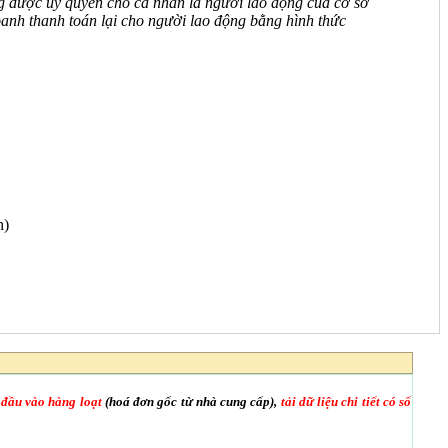
ng được ủy quyền cho cá nhân là người lao động của cơ sở
oanh thanh toán lại cho người lao động bằng hình thức
n)
 đầu vào hàng loạt
(hoá đơn gốc từ nhà cung cấp),
tải dữ liệu chi tiết có số