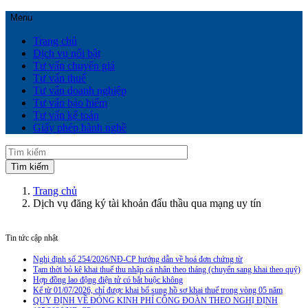
Menu
Trang chủ
Dịch vụ nổi bật
Tư vấn chuyển giá
Tư vấn thuế
Tư vấn doanh nghiệp
Tư vấn bảo hiểm
Tư vấn kế toán
Giấy phép hành nghề
Trang chủ
Dịch vụ đăng ký tài khoản đấu thầu qua mạng uy tín
Tin tức cập nhật
Nghị định số 254/2026/NĐ-CP hướng dẫn về hoá đơn chứng từ
Tạm thời bỏ kê khai thuế thu nhập cá nhân theo tháng (chuyển sang khai theo quý)
Hợp đồng lao động điện tử có bắt buộc không
Kể từ 01/07/2026, chỉ được khai bổ sung hồ sơ khai thuế trong vòng 05 năm
QUY ĐỊNH VỀ ĐÓNG KINH PHÍ CÔNG ĐOÀN THEO NGHỊ ĐỊNH