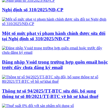
Nghị định số 310/2025/NĐ-CP
Một số mức phạt vi phạm hành chính được sửa đổi
tại Nghị định số 310/2025/NĐ-CP
Đăng nhập Vssid trong trường hợp quên email hoặc
trước đây chưa đăng ký email
Thông tư số 94/2025/TT-BTC sửa đổi, bổ sung
thông tư số 80/2021/TT-BTC về hồ sơ khai thuế