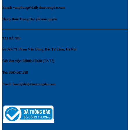
Email:
vanphong@dailythuetrongdat.com
Đại lý thuế Trọng Đạt giữ mọi quyền
TẠI HÀ NỘI
Số 397/7/1 Phạm Văn Đồng, Bắc Từ Liêm, Hà Nội
Giờ làm việc: 08h00-17h30 (T2-T7)
Tel: 0965.607.288
Email:
hanoi@dailythuetrongdat.com