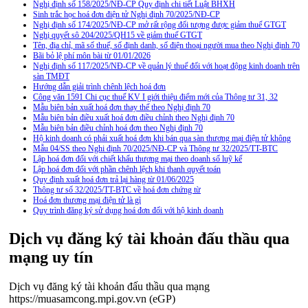
Nghị định số 158/2025/NĐ-CP Quy định chi tiết Luật BHXH
Sinh trắc học hoá đơn điện tử Nghị định 70/2025/NĐ-CP
Nghị định số 174/2025/NĐ-CP mở rất rộng đối tượng được giảm thuế GTGT
Nghị quyết sô 204/2025/QH15 về giảm thuế GTGT
Tên, địa chỉ, mã số thuế, số định danh, số điện thoại người mua theo Nghị định 70
Bãi bỏ lệ phí môn bài từ 01/01/2026
Nghị định số 117/2025/NĐ-CP về quản lý thuế đối với hoạt động kinh doanh trên
sàn TMĐT
Hướng dẫn giải trình chênh lệch hoá đơn
Công văn 1591 Chi cục thuế KV I giới thiệu điểm mới của Thông tư 31, 32
Mẫu biên bản xuất hoá đơn thay thế theo Nghị định 70
Mẫu biên bản điều xuất hoá đơn điều chỉnh theo Nghị định 70
Mẫu biên bản điều chỉnh hoá đơn theo Nghị định 70
Hộ kinh doanh có phải xuất hoá đơn khi bán qua sàn thương mại điện tử không
Mẫu 04/SS theo Nghi định 70/2025/NĐ-CP và Thông tư 32/2025/TT-BTC
Lập hoá đơn đối với chiết khấu thương mại theo doanh số luỹ kế
Lập hoá đơn đối với phần chênh lệch khi thanh quyết toán
Quy định xuất hoá đơn trả lại hàng từ 01/06/2025
Thông tư số 32/2025/TT-BTC về hoá đơn chứng từ
Hoá đơn thương mại điện tử là gì
Quy trình đăng ký sử dụng hoá đơn đối với hộ kinh doanh
Dịch vụ đăng ký tài khoản đấu thầu qua
mạng uy tín
Dịch vụ đăng ký tài khoản đấu thầu qua mạng
https://muasamcong.mpi.gov.vn (eGP)