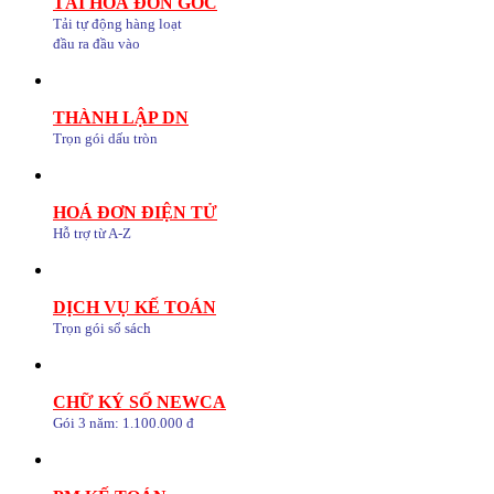
TẢI HOÁ ĐƠN GỐC
Tải tự động hàng loạt
đầu ra đầu vào
THÀNH LẬP DN
Trọn gói dấu tròn
HOÁ ĐƠN ĐIỆN TỬ
Hỗ trợ từ A-Z
DỊCH VỤ KẾ TOÁN
Trọn gói sổ sách
CHỮ KÝ SỐ NEWCA
Gói 3 năm: 1.100.000 đ