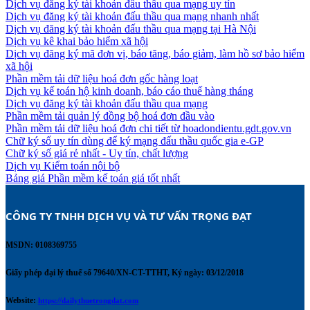
Dịch vụ đăng ký tài khoản đấu thầu qua mạng uy tín
Dịch vụ đăng ký tài khoản đấu thầu qua mạng nhanh nhất
Dịch vụ đăng ký tài khoản đấu thầu qua mạng tại Hà Nội
Dịch vụ kê khai bảo hiểm xã hội
Dịch vụ đăng ký mã đơn vị, báo tăng, báo giảm, làm hồ sơ bảo hiểm
xã hội
Phần mềm tải dữ liệu hoá đơn gốc hàng loạt
Dịch vụ kế toán hộ kinh doanh, báo cáo thuế hàng tháng
Dịch vụ đăng ký tài khoản đấu thầu qua mạng
Phần mềm tải quản lý đồng bộ hoá đơn đầu vào
Phần mềm tải dữ liệu hoá đơn chi tiết từ hoadondientu.gdt.gov.vn
Chữ ký số uy tín dùng để ký mạng đấu thầu quốc gia e-GP
Chữ ký số giá rẻ nhất - Uy tín, chất lượng
Dịch vụ Kiểm toán nội bộ
Bảng giá Phần mềm kế toán giá tốt nhất
CÔNG TY TNHH DỊCH VỤ VÀ TƯ VẤN TRỌNG ĐẠT 
MSDN: 0108369755
Giấy phép đại lý thuế số 79640/XN-CT-TTHT, Ký ngày: 03/12/2018
Website:
https://dailythuetrongdat.com