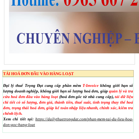
TẢI HOÁ ĐƠN ĐẦU VÀO HÀNG LOẠT
Đại lý thuế Trọng Đạt cung cấp phần mềm
T-Invoice
không giới hạn số
lượng doanh nghiệp, không giới hạn số lượng hoá đơn, giúp
quản lý và tra
cứu hoá đơn đầu vào hàng loạt
(hoá đơn gốc từ nhà cung cấp),
tải dữ liệu
chi tiết có số lượng, đơn giá, thành tiền, thuế suất, tình trạng thay thế hoá
đơn, trạng thái hoá đơn, giúp kế toán nhập liệu nhanh, chính xác, kiểm tra
chênh lệch.
Xem chi tiết tại:
https://dailythuetrongdat.com/phan-mem-tai-du-lieu-hoa-
don-goc-hang-loat