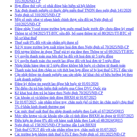
105/2026/NĐ-CP
Hợp đồng thử việc có phải đóng bảo hiểm xã hội không
Xác định doanh nghiệp có thuộc diện miễn thuế TNDN theo nghị định 141/2026
Nghị định số 310/2025/NĐ-CP
Một số mức phạt vi phạm hành chính được sửa đổi tại Nghị định số
310/2025/NĐ-CP
Đăng nhập Vssid trong trường hợp quên email hoặc trước đây chưa đăng ký email
Thông tư số 94/2025/TT-BTC sửa đổi, bổ sung thông tư số 80/2021/TT-BTC về
hồ sơ khai thuế
Thuế suất 0% đối với sản phẩm nội dung số
Xử lý trong trường hợp xuất trùng hoá đơn theo Nghị định số 70/2025/NĐ-CP
Đối tượng không áp dụng Thuế giá trị gia tăng theo Thông tư số 69/2025/TT-BTC
Uỷ quyền thanh toán qua bên thứ ba đối với hoá đơn từ 5 triệu đồng
Uỷ quyền thanh toán cho người lao động đối với hoá đơn từ 5 triệu đồng
Nhập khẩu hàng tặng từ 5 triệu đồng không bắt buộc có chứng từ thanh toán
Thanh toán hoá đơn chậm so với thời hạn hợp đồng sẽ bị loại thuế GTGT đầu vào
Cập nhật thông tin doanh nghiệp sau sáp nhập, kê khai chủ sở hữu hưởng lợi theo
Luật doanh nghiệp
Đăng ký thông tin người lao động bắt buộc từ 01/01/2026
Thí điểm chi trả bảo hiểm thất nghiệp qua Cổng DVC Quốc gia
Kê khai hoá đơn trả lại hàng theo Nghị định 70/2025/NĐ-CP
Các khoản có và không tính đóng BHXH từ 01/07/2025
Từ 01/07/2025, sản phẩm trồng trọt, chăn nuôi (kể cả thức ăn chăn nuôi) chịu thuế
5% ở khâu kinh doanh thương mại
Các mức thuế suất thuế thu nhập doanh nghiệp theo Luật số 67/2025/QH15
Mức tiền lương và các khoản phụ cấp có tính đóng BHXH áp dụng từ 01/07/2025
Điều kiện áp dụng 0% đối với hàng xuất khẩu theo Luật số 48/2024/QH15
Nghị định số 158/2025/NĐ-CP hướng dẫn Luật BHXH
Tính thuế GTGT đối với sản phẩm trồng trọt, chăn nuôi từ 01/07/2025
Các trường hợp không tính thuế GTGT theo Nghị định số 181/2025/NĐ-CP