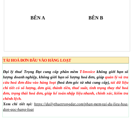
BÊN A
BÊN B
TẢI HOÁ ĐƠN ĐẦU VÀO HÀNG LOẠT
Đại lý thuế Trọng Đạt cung cấp phần mềm
T-Invoice
không giới hạn số
lượng doanh nghiệp, không giới hạn số lượng hoá đơn, giúp
quản lý và tra
cứu hoá đơn đầu vào hàng loạt
(hoá đơn gốc từ nhà cung cấp),
tải dữ liệu
chi tiết có số lượng, đơn giá, thành tiền, thuế suất, tình trạng thay thế hoá
đơn, trạng thái hoá đơn, giúp kế toán nhập liệu nhanh, chính xác, kiểm tra
chênh lệch.
Xem chi tiết tại:
https://dailythuetrongdat.com/phan-mem-tai-du-lieu-hoa-
don-goc-hang-loat