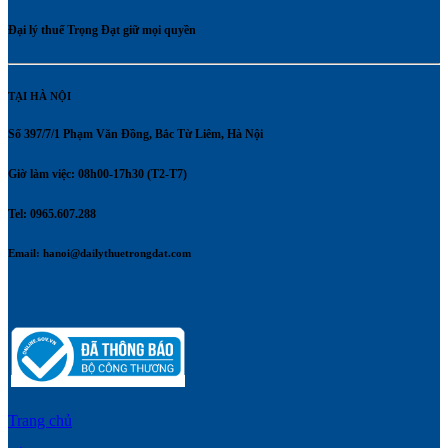
Đại lý thuế Trọng Đạt giữ mọi quyền
TẠI HÀ NỘI
Số 397/7/1 Phạm Văn Đồng, Bắc Từ Liêm, Hà Nội
Giờ làm việc: 08h00-17h30 (T2-T7)
Tel: 0965.607.288
Email:
hanoi@dailythuetrongdat.com
Trang chủ