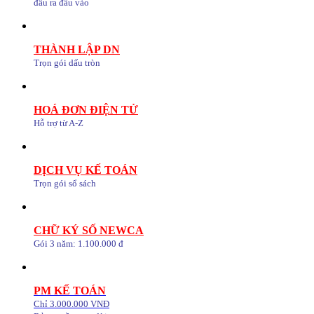
đầu ra đầu vào
THÀNH LẬP DN
Trọn gói dấu tròn
HOÁ ĐƠN ĐIỆN TỬ
Hỗ trợ từ A-Z
DỊCH VỤ KẾ TOÁN
Trọn gói sổ sách
CHỮ KÝ SỐ NEWCA
Gói 3 năm: 1.100.000 đ
PM KẾ TOÁN
Chỉ 3.000.000 VNĐ