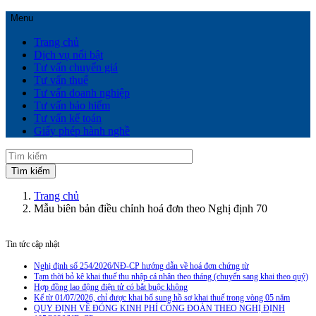
Menu
Trang chủ
Dịch vụ nổi bật
Tư vấn chuyển giá
Tư vấn thuế
Tư vấn doanh nghiệp
Tư vấn bảo hiểm
Tư vấn kế toán
Giấy phép hành nghề
Trang chủ
Mẫu biên bản điều chỉnh hoá đơn theo Nghị định 70
Tin tức cập nhật
Nghị định số 254/2026/NĐ-CP hướng dẫn về hoá đơn chứng từ
Tạm thời bỏ kê khai thuế thu nhập cá nhân theo tháng (chuyển sang khai theo quý)
Hợp đồng lao động điện tử có bắt buộc không
Kể từ 01/07/2026, chỉ được khai bổ sung hồ sơ khai thuế trong vòng 05 năm
QUY ĐỊNH VỀ ĐÓNG KINH PHÍ CÔNG ĐOÀN THEO NGHỊ ĐỊNH