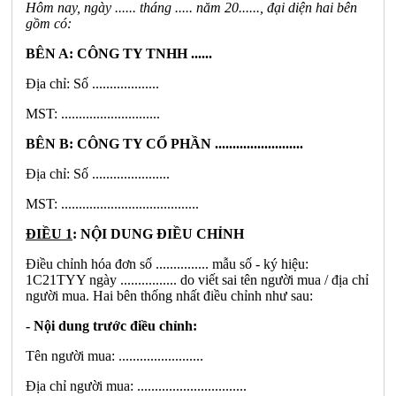
Hôm nay, ngày ......
tháng .....
năm 20......, đại diện hai bên
gồm có:
BÊN A
: CÔNG TY TNHH ......
Địa chỉ: Số ...................
MST: ............................
BÊN B: CÔNG TY CỔ PHẦN .........................
Địa chỉ: Số ......................
MST: .......................................
ĐIỀU 1
: NỘI DUNG ĐIỀU CHỈNH
Điều chỉnh hóa đơn số ............... mẫu số - ký hiệu:
1C21TYY ngày ................ do viết sai tên người mua / địa chỉ
người mua. Hai bên thống nhất điều chỉnh như sau:
- Nội dung trước điều chỉnh:
Tên người mua: ........................
Địa chỉ người mua: ...............................