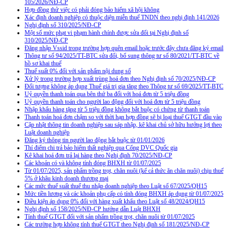
105/2026/NĐ-CP
Hợp đồng thử việc có phải đóng bảo hiểm xã hội không
Xác định doanh nghiệp có thuộc diện miễn thuế TNDN theo nghị định 141/2026
Nghị định số 310/2025/NĐ-CP
Một số mức phạt vi phạm hành chính được sửa đổi tại Nghị định số
310/2025/NĐ-CP
Đăng nhập Vssid trong trường hợp quên email hoặc trước đây chưa đăng ký email
Thông tư số 94/2025/TT-BTC sửa đổi, bổ sung thông tư số 80/2021/TT-BTC về
hồ sơ khai thuế
Thuế suất 0% đối với sản phẩm nội dung số
Xử lý trong trường hợp xuất trùng hoá đơn theo Nghị định số 70/2025/NĐ-CP
Đối tượng không áp dụng Thuế giá trị gia tăng theo Thông tư số 69/2025/TT-BTC
Uỷ quyền thanh toán qua bên thứ ba đối với hoá đơn từ 5 triệu đồng
Uỷ quyền thanh toán cho người lao động đối với hoá đơn từ 5 triệu đồng
Nhập khẩu hàng tặng từ 5 triệu đồng không bắt buộc có chứng từ thanh toán
Thanh toán hoá đơn chậm so với thời hạn hợp đồng sẽ bị loại thuế GTGT đầu vào
Cập nhật thông tin doanh nghiệp sau sáp nhập, kê khai chủ sở hữu hưởng lợi theo
Luật doanh nghiệp
Đăng ký thông tin người lao động bắt buộc từ 01/01/2026
Thí điểm chi trả bảo hiểm thất nghiệp qua Cổng DVC Quốc gia
Kê khai hoá đơn trả lại hàng theo Nghị định 70/2025/NĐ-CP
Các khoản có và không tính đóng BHXH từ 01/07/2025
Từ 01/07/2025, sản phẩm trồng trọt, chăn nuôi (kể cả thức ăn chăn nuôi) chịu thuế
5% ở khâu kinh doanh thương mại
Các mức thuế suất thuế thu nhập doanh nghiệp theo Luật số 67/2025/QH15
Mức tiền lương và các khoản phụ cấp có tính đóng BHXH áp dụng từ 01/07/2025
Điều kiện áp dụng 0% đối với hàng xuất khẩu theo Luật số 48/2024/QH15
Nghị định số 158/2025/NĐ-CP hướng dẫn Luật BHXH
Tính thuế GTGT đối với sản phẩm trồng trọt, chăn nuôi từ 01/07/2025
Các trường hợp không tính thuế GTGT theo Nghị định số 181/2025/NĐ-CP