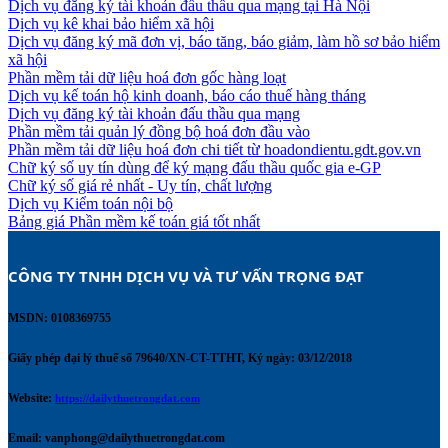
Dịch vụ đăng ký tài khoản đấu thầu qua mạng tại Hà Nội
Dịch vụ kê khai bảo hiểm xã hội
Dịch vụ đăng ký mã đơn vị, báo tăng, báo giảm, làm hồ sơ bảo hiểm
xã hội
Phần mềm tải dữ liệu hoá đơn gốc hàng loạt
Dịch vụ kế toán hộ kinh doanh, báo cáo thuế hàng tháng
Dịch vụ đăng ký tài khoản đấu thầu qua mạng
Phần mềm tải quản lý đồng bộ hoá đơn đầu vào
Phần mềm tải dữ liệu hoá đơn chi tiết từ hoadondientu.gdt.gov.vn
Chữ ký số uy tín dùng để ký mạng đấu thầu quốc gia e-GP
Chữ ký số giá rẻ nhất - Uy tín, chất lượng
Dịch vụ Kiểm toán nội bộ
Bảng giá Phần mềm kế toán giá tốt nhất
CÔNG TY TNHH DỊCH VỤ VÀ TƯ VẤN TRỌNG ĐẠT 
MSDN: 0108369755
Giấy phép đại lý thuế số 79640/XN-CT-TTHT, Ký ngày: 03/12/2018
Website:
https://dailythuetrongdat.com
Email:
vanphong@dailythuetrongdat.com