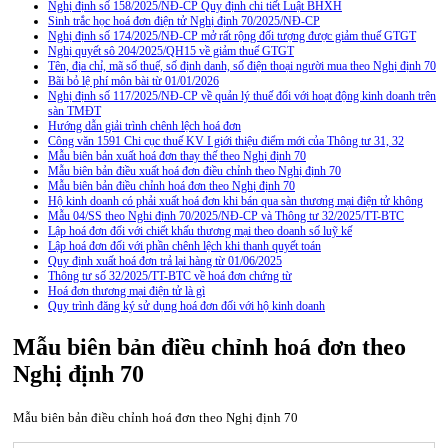
Nghị định số 158/2025/NĐ-CP Quy định chi tiết Luật BHXH
Sinh trắc học hoá đơn điện tử Nghị định 70/2025/NĐ-CP
Nghị định số 174/2025/NĐ-CP mở rất rộng đối tượng được giảm thuế GTGT
Nghị quyết sô 204/2025/QH15 về giảm thuế GTGT
Tên, địa chỉ, mã số thuế, số định danh, số điện thoại người mua theo Nghị định 70
Bãi bỏ lệ phí môn bài từ 01/01/2026
Nghị định số 117/2025/NĐ-CP về quản lý thuế đối với hoạt động kinh doanh trên
sàn TMĐT
Hướng dẫn giải trình chênh lệch hoá đơn
Công văn 1591 Chi cục thuế KV I giới thiệu điểm mới của Thông tư 31, 32
Mẫu biên bản xuất hoá đơn thay thế theo Nghị định 70
Mẫu biên bản điều xuất hoá đơn điều chỉnh theo Nghị định 70
Mẫu biên bản điều chỉnh hoá đơn theo Nghị định 70
Hộ kinh doanh có phải xuất hoá đơn khi bán qua sàn thương mại điện tử không
Mẫu 04/SS theo Nghi định 70/2025/NĐ-CP và Thông tư 32/2025/TT-BTC
Lập hoá đơn đối với chiết khấu thương mại theo doanh số luỹ kế
Lập hoá đơn đối với phần chênh lệch khi thanh quyết toán
Quy định xuất hoá đơn trả lại hàng từ 01/06/2025
Thông tư số 32/2025/TT-BTC về hoá đơn chứng từ
Hoá đơn thương mại điện tử là gì
Quy trình đăng ký sử dụng hoá đơn đối với hộ kinh doanh
Mẫu biên bản điều chỉnh hoá đơn theo
Nghị định 70
Mẫu biên bản điều chỉnh hoá đơn theo Nghị định 70