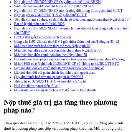
Nghị định số 158/2025/NĐ-CP Quy định chi tiết Luật BHXH
Sinh trắc học hoá đơn điện tử Nghị định 70/2025/NĐ-CP
Nghị định số 174/2025/NĐ-CP mở rất rộng đối tượng được giảm thuế GTGT
Nghị quyết sô 204/2025/QH15 về giảm thuế GTGT
Tên, địa chỉ, mã số thuế, số định danh, số điện thoại người mua theo Nghị định 70
Bãi bỏ lệ phí môn bài từ 01/01/2026
Nghị định số 117/2025/NĐ-CP về quản lý thuế đối với hoạt động kinh doanh trên
sàn TMĐT
Hướng dẫn giải trình chênh lệch hoá đơn
Công văn 1591 Chi cục thuế KV I giới thiệu điểm mới của Thông tư 31, 32
Mẫu biên bản xuất hoá đơn thay thế theo Nghị định 70
Mẫu biên bản điều xuất hoá đơn điều chỉnh theo Nghị định 70
Mẫu biên bản điều chỉnh hoá đơn theo Nghị định 70
Hộ kinh doanh có phải xuất hoá đơn khi bán qua sàn thương mại điện tử không
Mẫu 04/SS theo Nghi định 70/2025/NĐ-CP và Thông tư 32/2025/TT-BTC
Lập hoá đơn đối với chiết khấu thương mại theo doanh số luỹ kế
Lập hoá đơn đối với phần chênh lệch khi thanh quyết toán
Quy định xuất hoá đơn trả lại hàng từ 01/06/2025
Thông tư số 32/2025/TT-BTC về hoá đơn chứng từ
Hoá đơn thương mại điện tử là gì
Quy trình đăng ký sử dụng hoá đơn đối với hộ kinh doanh
Nộp thuế giá trị gia tăng theo phương
pháp nào?
Theo quy định tại thông tư số 219/2013/TT-BTC, có hai phương pháp tính
thuế là phương pháp trực tiếp và phương pháp khấu trừ. Mỗi phương pháp