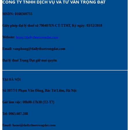
CÔNG TY TNHH DỊCH VỤ VÀ TƯ VẤN TRỌNG ĐẠT 
MSDN: 0108369755
Giấy phép đại lý thuế số 79640/XN-CT-TTHT, Ký ngày: 03/12/2018
Website:
https://dailythuetrongdat.com
Email:
vanphong@dailythuetrongdat.com
Đại lý thuế Trọng Đạt giữ mọi quyền
TẠI HÀ NỘI
Số 397/7/1 Phạm Văn Đồng, Bắc Từ Liêm, Hà Nội
Giờ làm việc: 08h00-17h30 (T2-T7)
Tel: 0965.607.288
Email:
hanoi@dailythuetrongdat.com