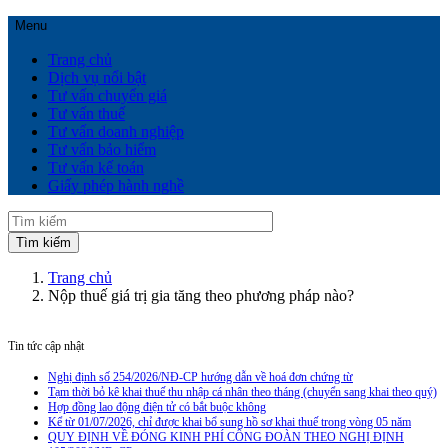
Menu
Trang chủ
Dịch vụ nổi bật
Tư vấn chuyển giá
Tư vấn thuế
Tư vấn doanh nghiệp
Tư vấn bảo hiểm
Tư vấn kế toán
Giấy phép hành nghề
Trang chủ
Nộp thuế giá trị gia tăng theo phương pháp nào?
Tin tức cập nhật
Nghị định số 254/2026/NĐ-CP hướng dẫn về hoá đơn chứng từ
Tạm thời bỏ kê khai thuế thu nhập cá nhân theo tháng (chuyển sang khai theo quý)
Hợp đồng lao động điện tử có bắt buộc không
Kể từ 01/07/2026, chỉ được khai bổ sung hồ sơ khai thuế trong vòng 05 năm
QUY ĐỊNH VỀ ĐÓNG KINH PHÍ CÔNG ĐOÀN THEO NGHỊ ĐỊNH