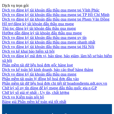
Dịch vụ trọn gói
Dịch vụ đăng ký tài khoản đấu thầu qua mạng tại Vĩnh Phúc
Dịch vụ đăng ký tài khoản đấu thầu qua mạng tại TP Hồ Chí Minh
Dịch vụ đăng ký tài khoản đấu thầu qua mạng tại Phạm Văn Đồng
Hỗ trợ đăng ký tài khoản đấu thầu qua mạng
Thủ tục đăng ký tài khoản đấu thầu qua mạng
Hướng dẫn đăng ký tài khoản đấu thầu qua mạng
Dịch vụ đăng ký tài khoản đấu thầu qua mạng uy tín
Dịch vụ đăng ký tài khoản đấu thầu qua mạng nhanh nhất
Dịch vụ đăng ký tài khoản đấu thầu qua mạng tại Hà Nội
Dịch vụ kê khai bảo hiểm xã hội
Dịch vụ đăng ký mã đơn vị, báo tăng, báo giảm, làm hồ sơ bảo hiểm
xã hội
Phần mềm tải dữ liệu hoá đơn gốc hàng loạt
Dịch vụ kế toán hộ kinh doanh, báo cáo thuế hàng tháng
Dịch vụ đăng ký tài khoản đấu thầu qua mạng
Phần mềm tải quản lý đồng bộ hoá đơn đầu vào
Phần mềm tải dữ liệu hoá đơn chi tiết từ hoadondientu.gdt.gov.vn
Chữ ký số uy tín dùng để ký mạng đấu thầu quốc gia e-GP
Chữ ký số giá rẻ nhất - Uy tín, chất lượng
Dịch vụ Kiểm toán nội bộ
Bảng giá Phần mềm kế toán giá tốt nhất