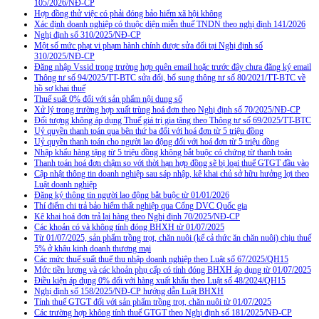
105/2026/NĐ-CP
Hợp đồng thử việc có phải đóng bảo hiểm xã hội không
Xác định doanh nghiệp có thuộc diện miễn thuế TNDN theo nghị định 141/2026
Nghị định số 310/2025/NĐ-CP
Một số mức phạt vi phạm hành chính được sửa đổi tại Nghị định số
310/2025/NĐ-CP
Đăng nhập Vssid trong trường hợp quên email hoặc trước đây chưa đăng ký email
Thông tư số 94/2025/TT-BTC sửa đổi, bổ sung thông tư số 80/2021/TT-BTC về
hồ sơ khai thuế
Thuế suất 0% đối với sản phẩm nội dung số
Xử lý trong trường hợp xuất trùng hoá đơn theo Nghị định số 70/2025/NĐ-CP
Đối tượng không áp dụng Thuế giá trị gia tăng theo Thông tư số 69/2025/TT-BTC
Uỷ quyền thanh toán qua bên thứ ba đối với hoá đơn từ 5 triệu đồng
Uỷ quyền thanh toán cho người lao động đối với hoá đơn từ 5 triệu đồng
Nhập khẩu hàng tặng từ 5 triệu đồng không bắt buộc có chứng từ thanh toán
Thanh toán hoá đơn chậm so với thời hạn hợp đồng sẽ bị loại thuế GTGT đầu vào
Cập nhật thông tin doanh nghiệp sau sáp nhập, kê khai chủ sở hữu hưởng lợi theo
Luật doanh nghiệp
Đăng ký thông tin người lao động bắt buộc từ 01/01/2026
Thí điểm chi trả bảo hiểm thất nghiệp qua Cổng DVC Quốc gia
Kê khai hoá đơn trả lại hàng theo Nghị định 70/2025/NĐ-CP
Các khoản có và không tính đóng BHXH từ 01/07/2025
Từ 01/07/2025, sản phẩm trồng trọt, chăn nuôi (kể cả thức ăn chăn nuôi) chịu thuế
5% ở khâu kinh doanh thương mại
Các mức thuế suất thuế thu nhập doanh nghiệp theo Luật số 67/2025/QH15
Mức tiền lương và các khoản phụ cấp có tính đóng BHXH áp dụng từ 01/07/2025
Điều kiện áp dụng 0% đối với hàng xuất khẩu theo Luật số 48/2024/QH15
Nghị định số 158/2025/NĐ-CP hướng dẫn Luật BHXH
Tính thuế GTGT đối với sản phẩm trồng trọt, chăn nuôi từ 01/07/2025
Các trường hợp không tính thuế GTGT theo Nghị định số 181/2025/NĐ-CP