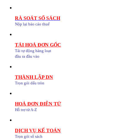
RÀ SOÁT SỔ SÁCH
Nộp lại báo cáo thuế
TẢI HOÁ ĐƠN GỐC
Tải tự động hàng loạt
đầu ra đầu vào
THÀNH LẬP DN
Trọn gói dấu tròn
HOÁ ĐƠN ĐIỆN TỬ
Hỗ trợ từ A-Z
DỊCH VỤ KẾ TOÁN
Trọn gói sổ sách