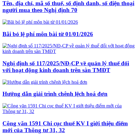
Tên, địa chỉ, mã số thuế, số định danh, số điện thoại
người mua theo Nghị định 70
Bãi bỏ lệ phí môn bài từ 01/01/2026
Nghị định số 117/2025/NĐ-CP về quản lý thuế đối
với hoạt động kinh doanh trên sàn TMĐT
Hướng dẫn giải trình chênh lệch hoá đơn
Công văn 1591 Chi cục thuế KV I giới thiệu điểm
mới của Thông tư 31, 32