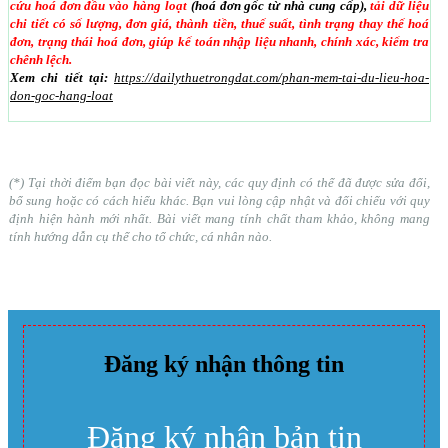
cứu hoá đơn đầu vào hàng loạt
(hoá đơn gốc từ nhà cung cấp),
tải dữ liệu
chi tiết có số lượng, đơn giá, thành tiền, thuế suất, tình trạng thay thế hoá
đơn, trạng thái hoá đơn, giúp kế toán nhập liệu nhanh, chính xác, kiểm tra
chênh lệch.
Xem chi tiết tại:
https://dailythuetrongdat.com/phan-mem-tai-du-lieu-hoa-
don-goc-hang-loat
(*) Tại thời điểm bạn đọc bài viết này, các quy định có thể đã được sửa đổi,
bổ sung hoặc có cách hiểu khác. Bạn vui lòng cập nhật và đối chiếu với quy
định hiện hành mới nhất. Bài viết mang tính chất tham khảo, không mang
tính hướng dẫn cụ thể cho tổ chức, cá nhân nào.
Đăng ký nhận thông tin
Đăng ký nhận bản tin