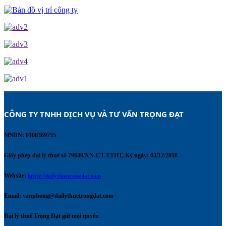
CÔNG TY TNHH DỊCH VỤ VÀ TƯ VẤN TRỌNG ĐẠT 
MSDN: 0108369755
Giấy phép đại lý thuế số 79640/XN-CT-TTHT, Ký ngày: 03/12/2018
Website:
https://dailythuetrongdat.com
Email:
vanphong@dailythuetrongdat.com
Đại lý thuế Trọng Đạt giữ mọi quyền