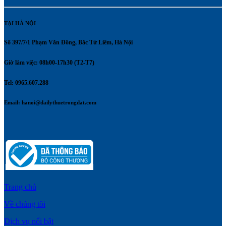
TẠI HÀ NỘI
Số 397/7/1 Phạm Văn Đồng, Bắc Từ Liêm, Hà Nội
Giờ làm việc: 08h00-17h30 (T2-T7)
Tel: 0965.607.288
Email:
hanoi@dailythuetrongdat.com
Trang chủ
Về chúng tôi
Dịch vụ nổi bật