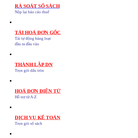
RÀ SOÁT SỔ SÁCH
Nộp lại báo cáo thuế
TẢI HOÁ ĐƠN GỐC
Tải tự động hàng loạt
đầu ra đầu vào
THÀNH LẬP DN
Trọn gói dấu tròn
HOÁ ĐƠN ĐIỆN TỬ
Hỗ trợ từ A-Z
DỊCH VỤ KẾ TOÁN
Trọn gói sổ sách