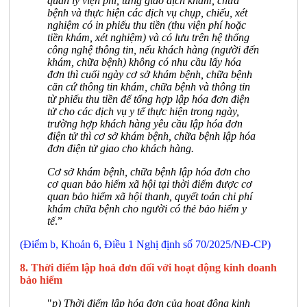
quản lý viện phí, từng giao dịch khám, chữa
bệnh và thực hiện các dịch vụ chụp, chiếu, xét
nghiệm có in phiếu thu tiền (thu viện phí hoặc
tiền khám, xét nghiệm) và có lưu trên hệ thống
công nghệ thông tin, nếu khách hàng (người đến
khám, chữa bệnh) không có nhu cầu lấy hóa
đơn thì cuối ngày cơ sở khám bệnh, chữa bệnh
căn cứ thông tin khám, chữa bệnh và thông tin
từ phiếu thu tiền để tổng hợp lập hóa đơn điện
tử cho các dịch vụ y tế thực hiện trong ngày,
trường hợp khách hàng yêu cầu lập hóa đơn
điện tử thì cơ sở khám bệnh, chữa bệnh lập hóa
đơn điện tử giao cho khách hàng.
Cơ sở khám bệnh, chữa bệnh lập hóa đơn cho
cơ quan bảo hiểm xã hội tại thời điểm được cơ
quan bảo hiểm xã hội thanh, quyết toán chi phí
khám chữa bệnh cho người có thẻ bảo hiểm y
tế
.”
(Điểm b, Khoản 6, Điều 1 Nghị định số 70/2025/NĐ-CP)
8. Thời điểm lập hoá đơn đối với hoạt động kinh doanh
bảo hiểm
"
p) Thời điểm lập hóa đơn của hoạt động kinh