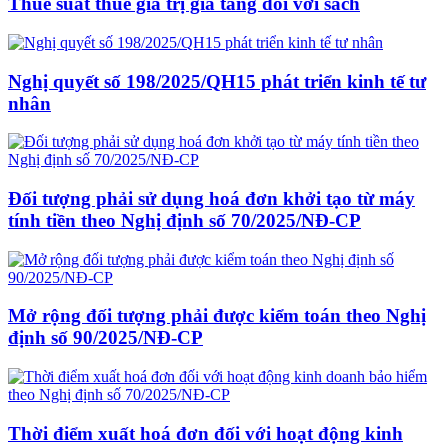
Thuế suất thuế giá trị gia tăng đối với sách
Nghị quyết số 198/2025/QH15 phát triển kinh tế tư
nhân
Đối tượng phải sử dụng hoá đơn khởi tạo từ máy
tính tiền theo Nghị định số 70/2025/NĐ-CP
Mở rộng đối tượng phải được kiểm toán theo Nghị
định số 90/2025/NĐ-CP
Thời điểm xuất hoá đơn đối với hoạt động kinh