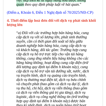
việc tiếp theo kể từ ngày hàng hóa được thông
quan
theo quy định pháp luật về hải quan.
"
(Điểm a, Khoản 6, Điều 1 Nghị định số 70/2025/NĐ-CP)
4. Thời điểm lập hoá đơn đối với dịch vụ phát sinh khối
lượng lớn
“
a) Đối với các trường hợp bán hàng hóa, cung
cấp dịch vụ với số lượng lớn, phát sinh thường
xuyên, cần có thời gian đối soát số liệu giữa
doanh nghiệp bán hàng hóa, cung cấp dịch vụ
và khách hàng, đối tác gồm: Trường hợp cung
cấp dịch vụ hỗ trợ trực tiếp cho vận tải hàng
không, cung ứng nhiên liệu hàng không cho các
hãng hàng không, hoạt động cung cấp điện (trừ
đối tượng quy định tại điểm h khoản này), cung
cấp dịch vụ hỗ trợ vận tải đường sắt, nước, dịch
vụ truyền hình, dịch vụ quảng cáo truyền hình,
dịch vụ thương mại điện tử, dịch vụ bưu chính
và chuyển phát (bao gồm cả dịch vụ đại lý, dịch
vụ thu hộ, chi hộ), dịch vụ viễn thông (bao gồm
cả dịch vụ viễn thông giá trị gia tăng), dịch vụ
logistic, dịch vụ công nghệ thông tin (trừ trường
hợp quy định tại điểm b khoản này) được bán
theo kỳ nhất định, dịch vụ ngân hàng (trừ hoạt