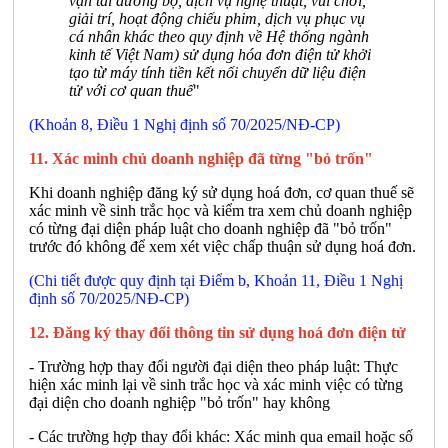
vận tải đường bộ, dịch vụ nghệ thuật, vui chơi,
giải trí, hoạt động chiếu phim, dịch vụ phục vụ
cá nhân khác theo quy định về Hệ thống ngành
kinh tế Việt Nam) sử dụng hóa đơn điện tử khởi
tạo từ máy tính tiền kết nối chuyển dữ liệu điện
tử với cơ quan thuế
"
(Khoản 8, Điều 1 Nghị định số 70/2025/NĐ-CP)
11. Xác minh chủ doanh nghiệp đã từng "bỏ trốn"
Khi doanh nghiệp đăng ký sử dụng hoá đơn, cơ quan thuế sẽ
xác minh về sinh trắc học và kiểm tra xem chủ doanh nghiệp
có từng đại diện pháp luật cho doanh nghiệp đã "bỏ trốn"
trước đó không để xem xét việc chấp thuận sử dụng hoá đơn.
(Chi tiết được quy định tại Điểm b, Khoản 11, Điều 1 Nghị
định số 70/2025/NĐ-CP)
12. Đăng ký thay đổi thông tin sử dụng hoá đơn điện tử
- Trường hợp thay đổi người đại diện theo pháp luật: Thực
hiện xác minh lại về sinh trắc học và xác minh việc có từng
đại diện cho doanh nghiệp "bỏ trốn" hay không
- Các trường hợp thay đổi khác: Xác minh qua email hoặc số