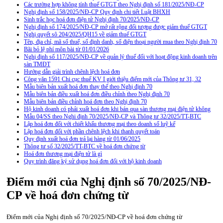
Các trường hợp không tính thuế GTGT theo Nghị định số 181/2025/NĐ-CP
Nghị định số 158/2025/NĐ-CP Quy định chi tiết Luật BHXH
Sinh trắc học hoá đơn điện tử Nghị định 70/2025/NĐ-CP
Nghị định số 174/2025/NĐ-CP mở rất rộng đối tượng được giảm thuế GTGT
Nghị quyết sô 204/2025/QH15 về giảm thuế GTGT
Tên, địa chỉ, mã số thuế, số định danh, số điện thoại người mua theo Nghị định 70
Bãi bỏ lệ phí môn bài từ 01/01/2026
Nghị định số 117/2025/NĐ-CP về quản lý thuế đối với hoạt động kinh doanh trên
sàn TMĐT
Hướng dẫn giải trình chênh lệch hoá đơn
Công văn 1591 Chi cục thuế KV I giới thiệu điểm mới của Thông tư 31, 32
Mẫu biên bản xuất hoá đơn thay thế theo Nghị định 70
Mẫu biên bản điều xuất hoá đơn điều chỉnh theo Nghị định 70
Mẫu biên bản điều chỉnh hoá đơn theo Nghị định 70
Hộ kinh doanh có phải xuất hoá đơn khi bán qua sàn thương mại điện tử không
Mẫu 04/SS theo Nghi định 70/2025/NĐ-CP và Thông tư 32/2025/TT-BTC
Lập hoá đơn đối với chiết khấu thương mại theo doanh số luỹ kế
Lập hoá đơn đối với phần chênh lệch khi thanh quyết toán
Quy định xuất hoá đơn trả lại hàng từ 01/06/2025
Thông tư số 32/2025/TT-BTC về hoá đơn chứng từ
Hoá đơn thương mại điện tử là gì
Quy trình đăng ký sử dụng hoá đơn đối với hộ kinh doanh
Điểm mới của Nghị định số 70/2025/NĐ-
CP về hoá đơn chứng từ
Điểm mới của Nghị định số 70/2025/NĐ-CP về hoá đơn chứng từ