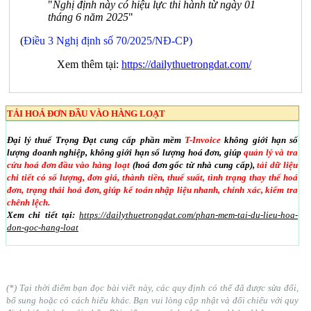
"
Nghị định này có hiệu lực thi hành từ ngày 01
tháng 6 năm 2025
"
(
Điều 3 Nghị định số 70/2025/NĐ-CP)
Xem thêm tại:
https://dailythuetrongdat.com/
TẢI HOÁ ĐƠN ĐẦU VÀO HÀNG LOẠT
Đại lý thuế Trọng Đạt cung cấp phần mềm
T-Invoice
không giới hạn số
lượng doanh nghiệp, không giới hạn số lượng hoá đơn, giúp
quản lý và tra
cứu hoá đơn đầu vào hàng loạt
(hoá đơn gốc từ nhà cung cấp),
tải dữ liệu
chi tiết có số lượng, đơn giá, thành tiền, thuế suất, tình trạng thay thế hoá
đơn, trạng thái hoá đơn, giúp kế toán nhập liệu nhanh, chính xác, kiểm tra
chênh lệch.
Xem chi tiết tại:
https://dailythuetrongdat.com/phan-mem-tai-du-lieu-hoa-
don-goc-hang-loat
(*) Tại thời điểm bạn đọc bài viết này, các quy định có thể đã được sửa đổi,
bổ sung hoặc có cách hiểu khác. Bạn vui lòng cập nhật và đối chiếu với quy