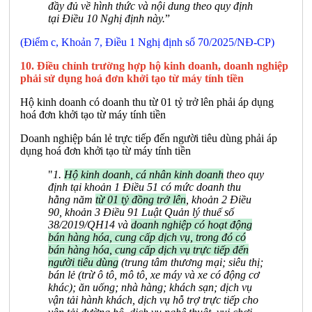
đầy đủ về hình thức và nội dung theo quy định
tại Điều 10 Nghị định này.
”
(Điểm c, Khoản 7, Điều 1 Nghị định số 70/2025/NĐ-CP)
10. Điều chỉnh trường hợp hộ kinh doanh, doanh nghiệp
phải sử dụng hoá đơn khởi tạo từ máy tính tiền
Hộ kinh doanh có doanh thu từ 01 tỷ trở lên phải áp dụng
hoá đơn khởi tạo từ máy tính tiền
Doanh nghiệp bán lẻ trực tiếp đến người tiêu dùng phải áp
dụng hoá đơn khởi tạo từ máy tính tiền
"
1.
Hộ kinh doanh, cá nhân kinh doanh
theo quy
định tại khoản 1 Điều 51 có mức doanh thu
hằng năm
từ 01 tỷ đồng trở lên
, khoản 2 Điều
90, khoản 3 Điều 91 Luật Quản lý thuế số
38/2019/QH14 và
doanh nghiệp có hoạt động
bán hàng hóa, cung cấp dịch vụ, trong đó có
bán hàng hóa, cung cấp dịch vụ trực tiếp đến
người tiêu dùng
(trung tâm thương mại; siêu thị;
bán lẻ (trừ ô tô, mô tô, xe máy và xe có động cơ
khác); ăn uống; nhà hàng; khách sạn; dịch vụ
vận tải hành khách, dịch vụ hỗ trợ trực tiếp cho