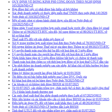
QUY ĐỊNH VỀ ĐÓNG KINH PHÍ CÔNG ĐOÀN THEO NGHỊ ĐỊNH
105/2026/NĐ-CP
Hợp đồng thử việc có phải đóng bảo hiểm xã hội không
Xác định doanh nghiệp có thuộc diện miễn thuế TNDN theo nghị định 141/2026
Nghị định số 310/2025/NĐ-CP
Một số mức phạt vi phạm hành chính được sửa đổi tại Nghị định số
310/2025/NĐ-CP
Đăng nhập Vssid trong trường hợp quên email hoặc trước đây chưa đăng ký email
Thông tư số 94/2025/TT-BTC sửa đổi, bổ sung thông tư số 80/2021/TT-BTC về
hồ sơ khai thuế
Thuế suất 0% đối với sản phẩm nội dung số
Xử lý trong trường hợp xuất trùng hoá đơn theo Nghị định số 70/2025/NĐ-CP
Đối tượng không áp dụng Thuế giá trị gia tăng theo Thông tư số 69/2025/TT-BTC
Uỷ quyền thanh toán qua bên thứ ba đối với hoá đơn từ 5 triệu đồng
Uỷ quyền thanh toán cho người lao động đối với hoá đơn từ 5 triệu đồng
Nhập khẩu hàng tặng từ 5 triệu đồng không bắt buộc có chứng từ thanh toán
Thanh toán hoá đơn chậm so với thời hạn hợp đồng sẽ bị loại thuế GTGT đầu vào
Cập nhật thông tin doanh nghiệp sau sáp nhập, kê khai chủ sở hữu hưởng lợi theo
Luật doanh nghiệp
Đăng ký thông tin người lao động bắt buộc từ 01/01/2026
Thí điểm chi trả bảo hiểm thất nghiệp qua Cổng DVC Quốc gia
Kê khai hoá đơn trả lại hàng theo Nghị định 70/2025/NĐ-CP
Các khoản có và không tính đóng BHXH từ 01/07/2025
Từ 01/07/2025, sản phẩm trồng trọt, chăn nuôi (kể cả thức ăn chăn nuôi) chịu thuế
5% ở khâu kinh doanh thương mại
Các mức thuế suất thuế thu nhập doanh nghiệp theo Luật số 67/2025/QH15
Mức tiền lương và các khoản phụ cấp có tính đóng BHXH áp dụng từ 01/07/2025
Điều kiện áp dụng 0% đối với hàng xuất khẩu theo Luật số 48/2024/QH15
Nghị định số 158/2025/NĐ-CP hướng dẫn Luật BHXH
Tính thuế GTGT đối với sản phẩm trồng trọt, chăn nuôi từ 01/07/2025