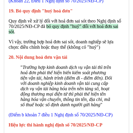
(Khoản 22, Điều 1 Nghị định số 70/2025/NĐ-CP)
19. Bỏ quy định "huỷ hoá đơn"
Quy định về xử lý đối với hoá đơn sai sót theo Nghị định số
70/2025/NĐ-CP đã
bỏ quy định "huỷ" đối với hoá đơn sai
sót
.
Vì vậy, trường hợp hoá đơn sai sót, doanh nghiệp sẽ lựa
chọn: điều chỉnh hoặc thay thế (không có "huỷ")
20. Nội dung hoá đơn vận tải
"
Trường hợp kinh doanh dịch vụ vận tải thì trên
hoá đơn phải thể hiện biển kiểm soát phương
tiện vận tải, hành trình (điểm đi - điểm đến). Đối
với doanh nghiệp kinh doanh vận tải cung cấp
dịch vụ vận tải hàng hóa trên nền tảng số, hoạt
động thương mại điện tử thì phải thể hiện tên
hàng hóa vận chuyển, thông tin tên, địa chỉ, mã
số thuế hoặc số định danh người gửi hàng
"
(Điểm b khoản 7 điều 1 Nghị định số 70/2025/NĐ-CP)
Hiệu lực thi hành nghị định số 70/2025/NĐ-CP