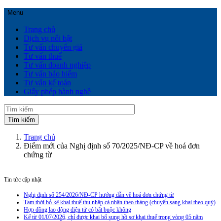
Menu
Trang chủ
Dịch vụ nổi bật
Tư vấn chuyển giá
Tư vấn thuế
Tư vấn doanh nghiệp
Tư vấn bảo hiểm
Tư vấn kế toán
Giấy phép hành nghề
Trang chủ
Điểm mới của Nghị định số 70/2025/NĐ-CP về hoá đơn
chứng từ
Tin tức cập nhật
Nghị định số 254/2026/NĐ-CP hướng dẫn về hoá đơn chứng từ
Tạm thời bỏ kê khai thuế thu nhập cá nhân theo tháng (chuyển sang khai theo quý)
Hợp đồng lao động điện tử có bắt buộc không
Kể từ 01/07/2026, chỉ được khai bổ sung hồ sơ khai thuế trong vòng 05 năm