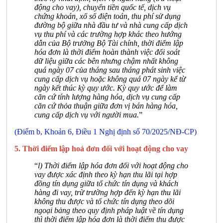
động cho vay), chuyển tiền quốc tế, dịch vụ
chứng khoán, xổ số điện toán, thu phí sử dụng
đường bộ giữa nhà đầu tư và nhà cung cấp dịch
vụ thu phí và các trường hợp khác theo hướng
dẫn của Bộ trưởng Bộ Tài chính, thời điểm lập
hóa đơn là thời điểm hoàn thành việc đối soát
dữ liệu giữa các bên nhưng chậm nhất không
quá ngày 07 của tháng sau tháng phát sinh việc
cung cấp dịch vụ hoặc không quá 07 ngày kể từ
ngày kết thúc kỳ quy ước. Kỳ quy ước để làm
căn cứ tính lượng hàng hóa, dịch vụ cung cấp
căn cứ thỏa thuận giữa đơn vị bán hàng hóa,
cung cấp dịch vụ với người mua.
”
(Điểm b, Khoản 6, Điều 1 Nghị định số 70/2025/NĐ-CP)
5. Thời điểm lập hoá đơn đối với hoạt động cho vay
“
l) Thời điểm lập hóa đơn đối với hoạt động cho
vay được xác định theo kỳ hạn thu lãi tại hợp
đồng tín dụng giữa tổ chức tín dụng và khách
hàng đi vay, trừ trường hợp đến kỳ hạn thu lãi
không thu được và tổ chức tín dụng theo dõi
ngoại bảng theo quy định pháp luật về tín dụng
thì thời điểm lập hóa đơn là thời điểm thu được