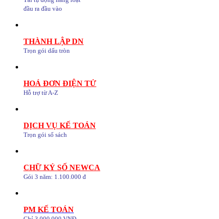
đầu ra đầu vào
THÀNH LẬP DN
Trọn gói dấu tròn
HOÁ ĐƠN ĐIỆN TỬ
Hỗ trợ từ A-Z
DỊCH VỤ KẾ TOÁN
Trọn gói sổ sách
CHỮ KÝ SỐ NEWCA
Gói 3 năm: 1.100.000 đ
PM KẾ TOÁN
Chỉ 3.000.000 VNĐ