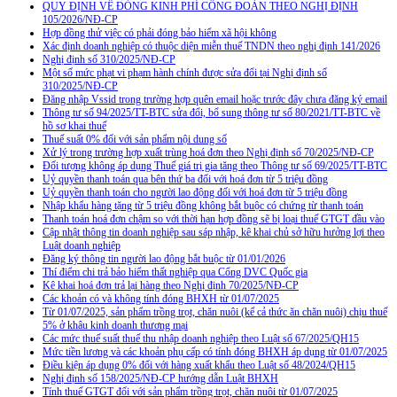
QUY ĐỊNH VỀ ĐÓNG KINH PHÍ CÔNG ĐOÀN THEO NGHỊ ĐỊNH
105/2026/NĐ-CP
Hợp đồng thử việc có phải đóng bảo hiểm xã hội không
Xác định doanh nghiệp có thuộc diện miễn thuế TNDN theo nghị định 141/2026
Nghị định số 310/2025/NĐ-CP
Một số mức phạt vi phạm hành chính được sửa đổi tại Nghị định số
310/2025/NĐ-CP
Đăng nhập Vssid trong trường hợp quên email hoặc trước đây chưa đăng ký email
Thông tư số 94/2025/TT-BTC sửa đổi, bổ sung thông tư số 80/2021/TT-BTC về
hồ sơ khai thuế
Thuế suất 0% đối với sản phẩm nội dung số
Xử lý trong trường hợp xuất trùng hoá đơn theo Nghị định số 70/2025/NĐ-CP
Đối tượng không áp dụng Thuế giá trị gia tăng theo Thông tư số 69/2025/TT-BTC
Uỷ quyền thanh toán qua bên thứ ba đối với hoá đơn từ 5 triệu đồng
Uỷ quyền thanh toán cho người lao động đối với hoá đơn từ 5 triệu đồng
Nhập khẩu hàng tặng từ 5 triệu đồng không bắt buộc có chứng từ thanh toán
Thanh toán hoá đơn chậm so với thời hạn hợp đồng sẽ bị loại thuế GTGT đầu vào
Cập nhật thông tin doanh nghiệp sau sáp nhập, kê khai chủ sở hữu hưởng lợi theo
Luật doanh nghiệp
Đăng ký thông tin người lao động bắt buộc từ 01/01/2026
Thí điểm chi trả bảo hiểm thất nghiệp qua Cổng DVC Quốc gia
Kê khai hoá đơn trả lại hàng theo Nghị định 70/2025/NĐ-CP
Các khoản có và không tính đóng BHXH từ 01/07/2025
Từ 01/07/2025, sản phẩm trồng trọt, chăn nuôi (kể cả thức ăn chăn nuôi) chịu thuế
5% ở khâu kinh doanh thương mại
Các mức thuế suất thuế thu nhập doanh nghiệp theo Luật số 67/2025/QH15
Mức tiền lương và các khoản phụ cấp có tính đóng BHXH áp dụng từ 01/07/2025
Điều kiện áp dụng 0% đối với hàng xuất khẩu theo Luật số 48/2024/QH15
Nghị định số 158/2025/NĐ-CP hướng dẫn Luật BHXH
Tính thuế GTGT đối với sản phẩm trồng trọt, chăn nuôi từ 01/07/2025