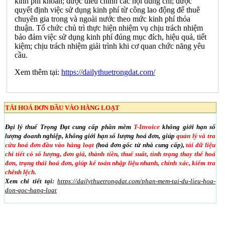
kinh phí khoán; được điều chỉnh các nội dung chi; được
quyết định việc sử dụng kinh phí từ công lao động để thuê
chuyên gia trong và ngoài nước theo mức kinh phí thỏa
thuận. Tổ chức chủ trì thực hiện nhiệm vụ chịu trách nhiệm
bảo đảm việc sử dụng kinh phí đúng mục đích, hiệu quả, tiết
kiệm; chịu trách nhiệm giải trình khi cơ quan chức năng yêu
cầu.
Xem thêm tại:
https://dailythuetrongdat.com/
TẢI HOÁ ĐƠN ĐẦU VÀO HÀNG LOẠT
Đại lý thuế Trọng Đạt cung cấp phần mềm
T-Invoice
không giới hạn số
lượng doanh nghiệp, không giới hạn số lượng hoá đơn, giúp
quản lý và tra
cứu hoá đơn đầu vào hàng loạt
(hoá đơn gốc từ nhà cung cấp),
tải dữ liệu
chi tiết có số lượng, đơn giá, thành tiền, thuế suất, tình trạng thay thế hoá
đơn, trạng thái hoá đơn, giúp kế toán nhập liệu nhanh, chính xác, kiểm tra
chênh lệch.
Xem chi tiết tại:
https://dailythuetrongdat.com/phan-mem-tai-du-lieu-hoa-
don-goc-hang-loat