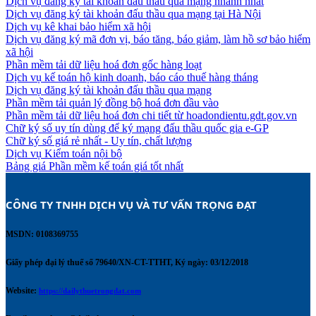
Dịch vụ đăng ký tài khoản đấu thầu qua mạng nhanh nhất
Dịch vụ đăng ký tài khoản đấu thầu qua mạng tại Hà Nội
Dịch vụ kê khai bảo hiểm xã hội
Dịch vụ đăng ký mã đơn vị, báo tăng, báo giảm, làm hồ sơ bảo hiểm
xã hội
Phần mềm tải dữ liệu hoá đơn gốc hàng loạt
Dịch vụ kế toán hộ kinh doanh, báo cáo thuế hàng tháng
Dịch vụ đăng ký tài khoản đấu thầu qua mạng
Phần mềm tải quản lý đồng bộ hoá đơn đầu vào
Phần mềm tải dữ liệu hoá đơn chi tiết từ hoadondientu.gdt.gov.vn
Chữ ký số uy tín dùng để ký mạng đấu thầu quốc gia e-GP
Chữ ký số giá rẻ nhất - Uy tín, chất lượng
Dịch vụ Kiểm toán nội bộ
Bảng giá Phần mềm kế toán giá tốt nhất
CÔNG TY TNHH DỊCH VỤ VÀ TƯ VẤN TRỌNG ĐẠT 
MSDN: 0108369755
Giấy phép đại lý thuế số 79640/XN-CT-TTHT, Ký ngày: 03/12/2018
Website:
https://dailythuetrongdat.com