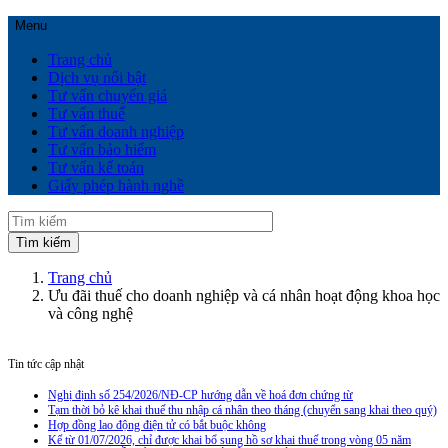
Menu
Trang chủ
Dịch vụ nổi bật
Tư vấn chuyển giá
Tư vấn thuế
Tư vấn doanh nghiệp
Tư vấn bảo hiểm
Tư vấn kế toán
Giấy phép hành nghề
Trang chủ
Ưu đãi thuế cho doanh nghiệp và cá nhân hoạt động khoa học
và công nghệ
Tin tức cập nhật
Nghị định số 254/2026/NĐ-CP hướng dẫn về hoá đơn chứng từ
Tạm thời bỏ kê khai thuế thu nhập cá nhân theo tháng (chuyển sang khai theo quý)
Hợp đồng lao động điện tử có bắt buộc không
Kể từ 01/07/2026, chỉ được khai bổ sung hồ sơ khai thuế trong vòng 05 năm