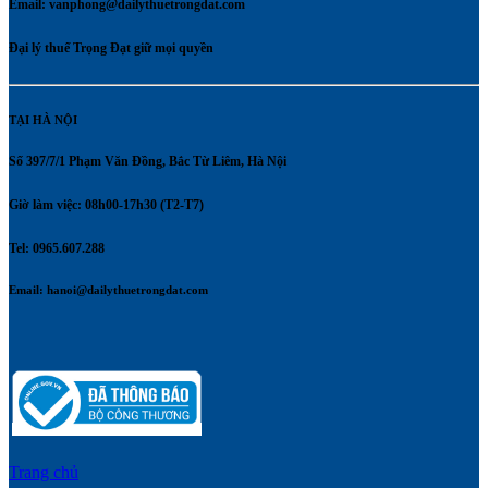
Email:
vanphong@dailythuetrongdat.com
Đại lý thuế Trọng Đạt giữ mọi quyền
TẠI HÀ NỘI
Số 397/7/1 Phạm Văn Đồng, Bắc Từ Liêm, Hà Nội
Giờ làm việc: 08h00-17h30 (T2-T7)
Tel: 0965.607.288
Email:
hanoi@dailythuetrongdat.com
Trang chủ