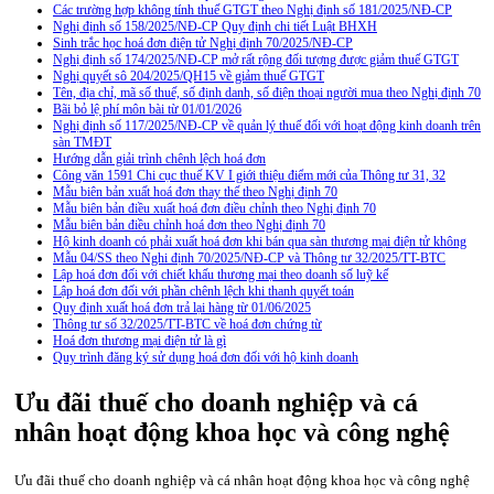
Các trường hợp không tính thuế GTGT theo Nghị định số 181/2025/NĐ-CP
Nghị định số 158/2025/NĐ-CP Quy định chi tiết Luật BHXH
Sinh trắc học hoá đơn điện tử Nghị định 70/2025/NĐ-CP
Nghị định số 174/2025/NĐ-CP mở rất rộng đối tượng được giảm thuế GTGT
Nghị quyết sô 204/2025/QH15 về giảm thuế GTGT
Tên, địa chỉ, mã số thuế, số định danh, số điện thoại người mua theo Nghị định 70
Bãi bỏ lệ phí môn bài từ 01/01/2026
Nghị định số 117/2025/NĐ-CP về quản lý thuế đối với hoạt động kinh doanh trên
sàn TMĐT
Hướng dẫn giải trình chênh lệch hoá đơn
Công văn 1591 Chi cục thuế KV I giới thiệu điểm mới của Thông tư 31, 32
Mẫu biên bản xuất hoá đơn thay thế theo Nghị định 70
Mẫu biên bản điều xuất hoá đơn điều chỉnh theo Nghị định 70
Mẫu biên bản điều chỉnh hoá đơn theo Nghị định 70
Hộ kinh doanh có phải xuất hoá đơn khi bán qua sàn thương mại điện tử không
Mẫu 04/SS theo Nghi định 70/2025/NĐ-CP và Thông tư 32/2025/TT-BTC
Lập hoá đơn đối với chiết khấu thương mại theo doanh số luỹ kế
Lập hoá đơn đối với phần chênh lệch khi thanh quyết toán
Quy định xuất hoá đơn trả lại hàng từ 01/06/2025
Thông tư số 32/2025/TT-BTC về hoá đơn chứng từ
Hoá đơn thương mại điện tử là gì
Quy trình đăng ký sử dụng hoá đơn đối với hộ kinh doanh
Ưu đãi thuế cho doanh nghiệp và cá
nhân hoạt động khoa học và công nghệ
Ưu đãi thuế cho doanh nghiệp và cá nhân hoạt động khoa học và công nghệ