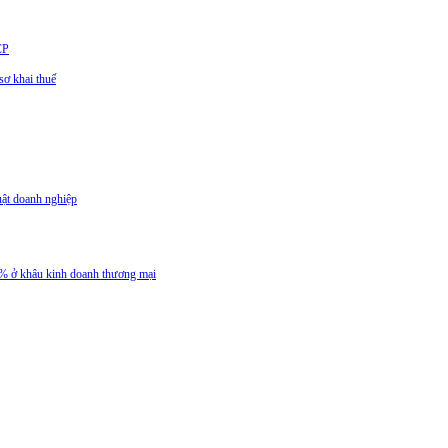
CP
ơ khai thuế
uật doanh nghiệp
 5% ở khâu kinh doanh thương mại