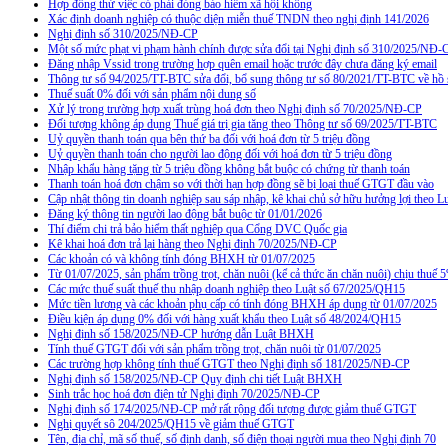
Hợp đồng thử việc có phải đóng bảo hiểm xã hội không
Xác định doanh nghiệp có thuộc diện miễn thuế TNDN theo nghị định 141/2026
Nghị định số 310/2025/NĐ-CP
Một số mức phạt vi phạm hành chính được sửa đổi tại Nghị định số 310/2025/NĐ-
Đăng nhập Vssid trong trường hợp quên email hoặc trước đây chưa đăng ký email
Thông tư số 94/2025/TT-BTC sửa đổi, bổ sung thông tư số 80/2021/TT-BTC về hồ s
Thuế suất 0% đối với sản phẩm nội dung số
Xử lý trong trường hợp xuất trùng hoá đơn theo Nghị định số 70/2025/NĐ-CP
Đối tượng không áp dụng Thuế giá trị gia tăng theo Thông tư số 69/2025/TT-BTC
Uỷ quyền thanh toán qua bên thứ ba đối với hoá đơn từ 5 triệu đồng
Uỷ quyền thanh toán cho người lao động đối với hoá đơn từ 5 triệu đồng
Nhập khẩu hàng tặng từ 5 triệu đồng không bắt buộc có chứng từ thanh toán
Thanh toán hoá đơn chậm so với thời hạn hợp đồng sẽ bị loại thuế GTGT đầu vào
Cập nhật thông tin doanh nghiệp sau sáp nhập, kê khai chủ sở hữu hưởng lợi theo L
Đăng ký thông tin người lao động bắt buộc từ 01/01/2026
Thí điểm chi trả bảo hiểm thất nghiệp qua Cổng DVC Quốc gia
Kê khai hoá đơn trả lại hàng theo Nghị định 70/2025/NĐ-CP
Các khoản có và không tính đóng BHXH từ 01/07/2025
Từ 01/07/2025, sản phẩm trồng trọt, chăn nuôi (kể cả thức ăn chăn nuôi) chịu thuế
Các mức thuế suất thuế thu nhập doanh nghiệp theo Luật số 67/2025/QH15
Mức tiền lương và các khoản phụ cấp có tính đóng BHXH áp dụng từ 01/07/2025
Điều kiện áp dụng 0% đối với hàng xuất khẩu theo Luật số 48/2024/QH15
Nghị định số 158/2025/NĐ-CP hướng dẫn Luật BHXH
Tính thuế GTGT đối với sản phẩm trồng trọt, chăn nuôi từ 01/07/2025
Các trường hợp không tính thuế GTGT theo Nghị định số 181/2025/NĐ-CP
Nghị định số 158/2025/NĐ-CP Quy định chi tiết Luật BHXH
Sinh trắc học hoá đơn điện tử Nghị định 70/2025/NĐ-CP
Nghị định số 174/2025/NĐ-CP mở rất rộng đối tượng được giảm thuế GTGT
Nghị quyết sô 204/2025/QH15 về giảm thuế GTGT
Tên, địa chỉ, mã số thuế, số định danh, số điện thoại người mua theo Nghị định 70