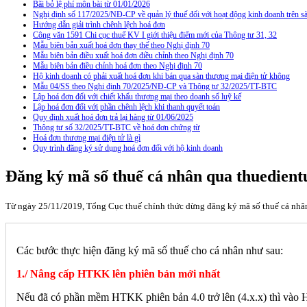
Bãi bỏ lệ phí môn bài từ 01/01/2026
Nghị định số 117/2025/NĐ-CP về quản lý thuế đối với hoạt động kinh doanh trên
Hướng dẫn giải trình chênh lệch hoá đơn
Công văn 1591 Chi cục thuế KV I giới thiệu điểm mới của Thông tư 31, 32
Mẫu biên bản xuất hoá đơn thay thế theo Nghị định 70
Mẫu biên bản điều xuất hoá đơn điều chỉnh theo Nghị định 70
Mẫu biên bản điều chỉnh hoá đơn theo Nghị định 70
Hộ kinh doanh có phải xuất hoá đơn khi bán qua sàn thương mại điện tử không
Mẫu 04/SS theo Nghi định 70/2025/NĐ-CP và Thông tư 32/2025/TT-BTC
Lập hoá đơn đối với chiết khấu thương mại theo doanh số luỹ kế
Lập hoá đơn đối với phần chênh lệch khi thanh quyết toán
Quy định xuất hoá đơn trả lại hàng từ 01/06/2025
Thông tư số 32/2025/TT-BTC về hoá đơn chứng từ
Hoá đơn thương mại điện tử là gì
Quy trình đăng ký sử dụng hoá đơn đối với hộ kinh doanh
Đăng ký mã số thuế cá nhân qua thuedientu
Từ ngày 25/11/2019, Tổng Cục thuế chính thức dừng đăng ký mã số thuế cá nhân 
Các bước thực hiện đăng ký mã số thuế cho cá nhân như sau:
1./ Nâng cấp HTKK lên phiên bản mới nhất
Nếu đã có phần mềm HTKK phiên bản 4.0 trở lên (4.x.x) thì và