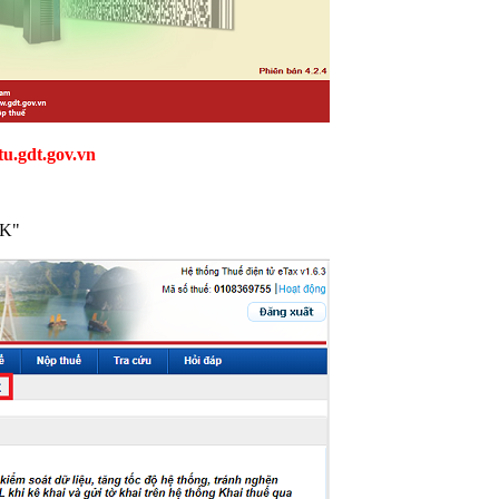
u.gdt.gov.vn
KK"