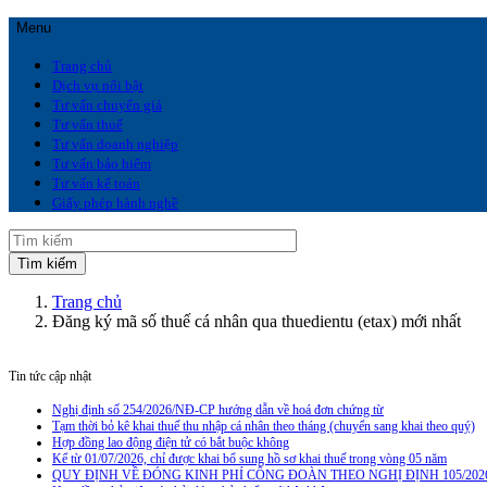
Menu
Trang chủ
Dịch vụ nổi bật
Tư vấn chuyển giá
Tư vấn thuế
Tư vấn doanh nghiệp
Tư vấn bảo hiểm
Tư vấn kế toán
Giấy phép hành nghề
Trang chủ
Đăng ký mã số thuế cá nhân qua thuedientu (etax) mới nhất
Tin tức cập nhật
Nghị định số 254/2026/NĐ-CP hướng dẫn về hoá đơn chứng từ
Tạm thời bỏ kê khai thuế thu nhập cá nhân theo tháng (chuyển sang khai theo quý)
Hợp đồng lao động điện tử có bắt buộc không
Kể từ 01/07/2026, chỉ được khai bổ sung hồ sơ khai thuế trong vòng 05 năm
QUY ĐỊNH VỀ ĐÓNG KINH PHÍ CÔNG ĐOÀN THEO NGHỊ ĐỊNH 105/202