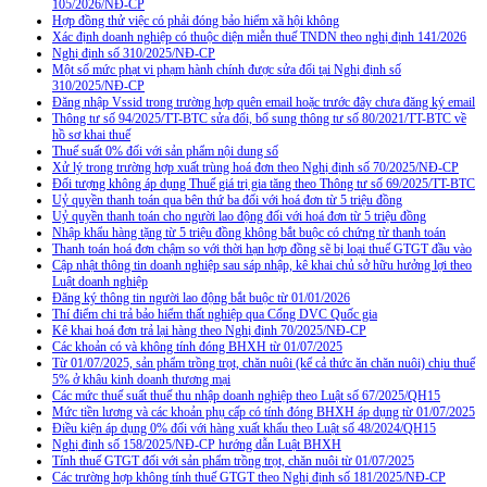
105/2026/NĐ-CP
Hợp đồng thử việc có phải đóng bảo hiểm xã hội không
Xác định doanh nghiệp có thuộc diện miễn thuế TNDN theo nghị định 141/2026
Nghị định số 310/2025/NĐ-CP
Một số mức phạt vi phạm hành chính được sửa đổi tại Nghị định số
310/2025/NĐ-CP
Đăng nhập Vssid trong trường hợp quên email hoặc trước đây chưa đăng ký email
Thông tư số 94/2025/TT-BTC sửa đổi, bổ sung thông tư số 80/2021/TT-BTC về
hồ sơ khai thuế
Thuế suất 0% đối với sản phẩm nội dung số
Xử lý trong trường hợp xuất trùng hoá đơn theo Nghị định số 70/2025/NĐ-CP
Đối tượng không áp dụng Thuế giá trị gia tăng theo Thông tư số 69/2025/TT-BTC
Uỷ quyền thanh toán qua bên thứ ba đối với hoá đơn từ 5 triệu đồng
Uỷ quyền thanh toán cho người lao động đối với hoá đơn từ 5 triệu đồng
Nhập khẩu hàng tặng từ 5 triệu đồng không bắt buộc có chứng từ thanh toán
Thanh toán hoá đơn chậm so với thời hạn hợp đồng sẽ bị loại thuế GTGT đầu vào
Cập nhật thông tin doanh nghiệp sau sáp nhập, kê khai chủ sở hữu hưởng lợi theo
Luật doanh nghiệp
Đăng ký thông tin người lao động bắt buộc từ 01/01/2026
Thí điểm chi trả bảo hiểm thất nghiệp qua Cổng DVC Quốc gia
Kê khai hoá đơn trả lại hàng theo Nghị định 70/2025/NĐ-CP
Các khoản có và không tính đóng BHXH từ 01/07/2025
Từ 01/07/2025, sản phẩm trồng trọt, chăn nuôi (kể cả thức ăn chăn nuôi) chịu thuế
5% ở khâu kinh doanh thương mại
Các mức thuế suất thuế thu nhập doanh nghiệp theo Luật số 67/2025/QH15
Mức tiền lương và các khoản phụ cấp có tính đóng BHXH áp dụng từ 01/07/2025
Điều kiện áp dụng 0% đối với hàng xuất khẩu theo Luật số 48/2024/QH15
Nghị định số 158/2025/NĐ-CP hướng dẫn Luật BHXH
Tính thuế GTGT đối với sản phẩm trồng trọt, chăn nuôi từ 01/07/2025
Các trường hợp không tính thuế GTGT theo Nghị định số 181/2025/NĐ-CP