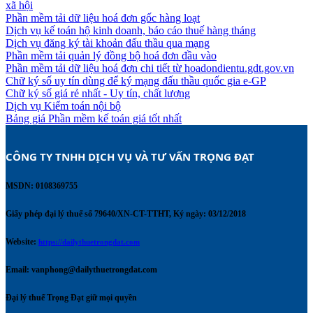
xã hội
Phần mềm tải dữ liệu hoá đơn gốc hàng loạt
Dịch vụ kế toán hộ kinh doanh, báo cáo thuế hàng tháng
Dịch vụ đăng ký tài khoản đấu thầu qua mạng
Phần mềm tải quản lý đồng bộ hoá đơn đầu vào
Phần mềm tải dữ liệu hoá đơn chi tiết từ hoadondientu.gdt.gov.vn
Chữ ký số uy tín dùng để ký mạng đấu thầu quốc gia e-GP
Chữ ký số giá rẻ nhất - Uy tín, chất lượng
Dịch vụ Kiểm toán nội bộ
Bảng giá Phần mềm kế toán giá tốt nhất
CÔNG TY TNHH DỊCH VỤ VÀ TƯ VẤN TRỌNG ĐẠT 
MSDN: 0108369755
Giấy phép đại lý thuế số 79640/XN-CT-TTHT, Ký ngày: 03/12/2018
Website:
https://dailythuetrongdat.com
Email:
vanphong@dailythuetrongdat.com
Đại lý thuế Trọng Đạt giữ mọi quyền