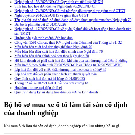
Nghị định số 158/2025/NĐ-CP Quy định chi tiết Luật BHXH
Sinh trắc học hoá đơn điện tử Nghị định 70/2025/NĐ-CP
Nghị định số 174/2025/NĐ-CP mở rất rộng đối tượng được giảm thuế GTGT
Nghị quyết sô 204/2025/QH15 về giảm thuế GTGT
Tên, địa chỉ, mã số thuế, số định danh, số điện thoại người mua theo Nghị định 70
Bãi bỏ lệ phí môn bài từ 01/01/2026
Nghị định số 117/2025/NĐ-CP về quản lý thuế đối với hoạt động kinh doanh trên
sàn TMĐT
Hướng dẫn giải trình chênh lệch hoá đơn
Công văn 1591 Chi cục thuế KV I giới thiệu điểm mới của Thông tư 31, 32
Mẫu biên bản xuất hoá đơn thay thế theo Nghị định 70
Mẫu biên bản điều xuất hoá đơn điều chỉnh theo Nghị định 70
Mẫu biên bản điều chỉnh hoá đơn theo Nghị định 70
Hộ kinh doanh có phải xuất hoá đơn khi bán qua sàn thương mại điện tử không
Mẫu 04/SS theo Nghi định 70/2025/NĐ-CP và Thông tư 32/2025/TT-BTC
Lập hoá đơn đối với chiết khấu thương mại theo doanh số luỹ kế
Lập hoá đơn đối với phần chênh lệch khi thanh quyết toán
Quy định xuất hoá đơn trả lại hàng từ 01/06/2025
Thông tư số 32/2025/TT-BTC về hoá đơn chứng từ
Hoá đơn thương mại điện tử là gì
Quy trình đăng ký sử dụng hoá đơn đối với hộ kinh doanh
Bộ hồ sơ mua xe ô tô làm tài sản cố định
của doanh nghiệp
Khi mua ô tô làm tài sản cố định, doanh nghiệp cần lưu những hồ sơ gì.