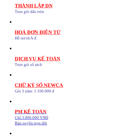
THÀNH LẬP DN
Trọn gói dấu tròn
HOÁ ĐƠN ĐIỆN TỬ
Hỗ trợ từ A-Z
DỊCH VỤ KẾ TOÁN
Trọn gói sổ sách
CHỮ KÝ SỐ NEWCA
Gói 3 năm: 1.100.000 đ
PM KẾ TOÁN
Chỉ 3.000.000 VNĐ
Bản quyền trọn đời