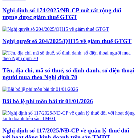
Nghị định số 174/2025/NĐ-CP mở rất rộng đối
tượng được giảm thuế GTGT
Nghị quyết sô 204/2025/QH15 về giảm thuế GTGT
Tên, địa chỉ, mã số thuế, số định danh, số điện thoại
người mua theo Nghị định 70
Bãi bỏ lệ phí môn bài từ 01/01/2026
Nghị định số 117/2025/NĐ-CP về quản lý thuế đối
với hoạt động kinh doanh trên sàn TMĐT