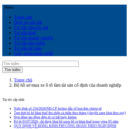
Menu
Trang chủ
Dịch vụ nổi bật
Tư vấn chuyển giá
Tư vấn thuế
Tư vấn doanh nghiệp
Tư vấn bảo hiểm
Tư vấn kế toán
Giấy phép hành nghề
Trang chủ
Bộ hồ sơ mua xe ô tô làm tài sản cố định của doanh nghiệp
Tin tức cập nhật
Nghị định số 254/2026/NĐ-CP hướng dẫn về hoá đơn chứng từ
Tạm thời bỏ kê khai thuế thu nhập cá nhân theo tháng (chuyển sang khai theo quý)
Hợp đồng lao động điện tử có bắt buộc không
Kể từ 01/07/2026, chỉ được khai bổ sung hồ sơ khai thuế trong vòng 05 năm
QUY ĐỊNH VỀ ĐÓNG KINH PHÍ CÔNG ĐOÀN THEO NGHỊ ĐỊNH