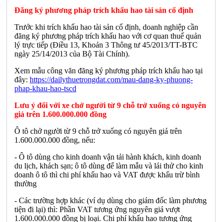
Đăng ký phương pháp trích khấu hao tài sản cố định
Trước khi trích khấu hao tài sản cố định, doanh nghiệp cần
đăng ký phương pháp trích khấu hao với cơ quan thuế quản
lý trực tiếp (Điều 13, Khoản 3 Thông tư 45/2013/TT-BTC
ngày 25/14/2013 của Bộ Tài Chính).
Xem mẫu công văn đăng ký phương pháp trích khấu hao tại
đây:
https://dailythuetrongdat.com/mau-dang-ky-phuong-
phap-khau-hao-tscd
Lưu ý đối với xe chở người từ 9 chỗ trở xuống có nguyên
giá trên 1.600.000.000 đồng
Ô tô chở người từ 9 chỗ trở xuống có nguyên giá trên
1.600.000.000 đồng, nếu:
- Ô tô dùng cho kinh doanh vận tải hành khách, kinh doanh
du lịch, khách sạn; ô tô dùng để làm mẫu và lái thử cho kinh
doanh ô tô thì chi phí khấu hao và VAT được khấu trừ bình
thường
- Các trường hợp khác (ví dụ dùng cho giám đốc làm phương
tiện đi lại) thì: Phần VAT tương ứng nguyên giá vượt
1.600.000.000 đồng bị loại. Chi phí khấu hao tương ứng