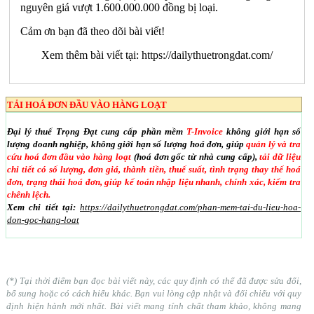
nguyên giá vượt 1.600.000.000 đồng bị loại.
Cảm ơn bạn đã theo dõi bài viết!
Xem thêm bài viết tại:
https://dailythuetrongdat.com/
TẢI HOÁ ĐƠN ĐẦU VÀO HÀNG LOẠT
Đại lý thuế Trọng Đạt cung cấp phần mềm
T-Invoice
không giới hạn số
lượng doanh nghiệp, không giới hạn số lượng hoá đơn, giúp
quản lý và tra
cứu hoá đơn đầu vào hàng loạt
(hoá đơn gốc từ nhà cung cấp),
tải dữ liệu
chi tiết có số lượng, đơn giá, thành tiền, thuế suất, tình trạng thay thế hoá
đơn, trạng thái hoá đơn, giúp kế toán nhập liệu nhanh, chính xác, kiểm tra
chênh lệch.
Xem chi tiết tại:
https://dailythuetrongdat.com/phan-mem-tai-du-lieu-hoa-
don-goc-hang-loat
(*) Tại thời điểm bạn đọc bài viết này, các quy định có thể đã được sửa đổi,
bổ sung hoặc có cách hiểu khác. Bạn vui lòng cập nhật và đối chiếu với quy
định hiện hành mới nhất. Bài viết mang tính chất tham khảo, không mang