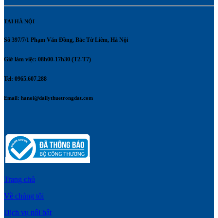
TẠI HÀ NỘI
Số 397/7/1 Phạm Văn Đồng, Bắc Từ Liêm, Hà Nội
Giờ làm việc: 08h00-17h30 (T2-T7)
Tel: 0965.607.288
Email:
hanoi@dailythuetrongdat.com
Trang chủ
Về chúng tôi
Dịch vụ nổi bật