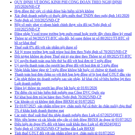
QUY ĐỊNH VỀ ĐÓNG KINH PHÍ CÔNG ĐOÀN THEO NGHỊ ĐỊNH
105/2026/NĐ-CP
Hợp đồng thử việc có phải đóng bảo hiểm xã hội không
Xác định doanh nghiệp có thuộc diện miễn thuế TNDN theo nghị định 141/2026
Nghị định số 310/2025/NĐ-CP
Một số mức phạt vi phạm hành chính được sửa đổi tại Nghị định số
310/2025/NĐ-CP
Đăng nhập Vssid trong trường hợp quên email hoặc trước đây chưa đăng ký email
Thông tư số 94/2025/TT-BTC sửa đổi, bổ sung thông tư số 80/2021/TT-BTC về
hồ sơ khai thuế
Thuế suất 0% đối với sản phẩm nội dung số
Xử lý trong trường hợp xuất trùng hoá đơn theo Nghị định số 70/2025/NĐ-CP
Đối tượng không áp dụng Thuế giá trị gia tăng theo Thông tư số 69/2025/TT-BTC
Uỷ quyền thanh toán qua bên thứ ba đối với hoá đơn từ 5 triệu đồng
Uỷ quyền thanh toán cho người lao động đối với hoá đơn từ 5 triệu đồng
Nhập khẩu hàng tặng từ 5 triệu đồng không bắt buộc có chứng từ thanh toán
Thanh toán hoá đơn chậm so với thời hạn hợp đồng sẽ bị loại thuế GTGT đầu vào
Cập nhật thông tin doanh nghiệp sau sáp nhập, kê khai chủ sở hữu hưởng lợi theo
Luật doanh nghiệp
Đăng ký thông tin người lao động bắt buộc từ 01/01/2026
Thí điểm chi trả bảo hiểm thất nghiệp qua Cổng DVC Quốc gia
Kê khai hoá đơn trả lại hàng theo Nghị định 70/2025/NĐ-CP
Các khoản có và không tính đóng BHXH từ 01/07/2025
Từ 01/07/2025, sản phẩm trồng trọt, chăn nuôi (kể cả thức ăn chăn nuôi) chịu thuế
5% ở khâu kinh doanh thương mại
Các mức thuế suất thuế thu nhập doanh nghiệp theo Luật số 67/2025/QH15
Mức tiền lương và các khoản phụ cấp có tính đóng BHXH áp dụng từ 01/07/2025
Điều kiện áp dụng 0% đối với hàng xuất khẩu theo Luật số 48/2024/QH15
Nghị định số 158/2025/NĐ-CP hướng dẫn Luật BHXH
Tính thuế GTGT đối với sản phẩm trồng trọt, chăn nuôi từ 01/07/2025