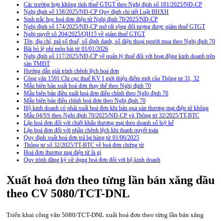
Các trường hợp không tính thuế GTGT theo Nghị định số 181/2025/NĐ-CP
Nghị định số 158/2025/NĐ-CP Quy định chi tiết Luật BHXH
Sinh trắc học hoá đơn điện tử Nghị định 70/2025/NĐ-CP
Nghị định số 174/2025/NĐ-CP mở rất rộng đối tượng được giảm thuế GTGT
Nghị quyết sô 204/2025/QH15 về giảm thuế GTGT
Tên, địa chỉ, mã số thuế, số định danh, số điện thoại người mua theo Nghị định 70
Bãi bỏ lệ phí môn bài từ 01/01/2026
Nghị định số 117/2025/NĐ-CP về quản lý thuế đối với hoạt động kinh doanh trên
sàn TMĐT
Hướng dẫn giải trình chênh lệch hoá đơn
Công văn 1591 Chi cục thuế KV I giới thiệu điểm mới của Thông tư 31, 32
Mẫu biên bản xuất hoá đơn thay thế theo Nghị định 70
Mẫu biên bản điều xuất hoá đơn điều chỉnh theo Nghị định 70
Mẫu biên bản điều chỉnh hoá đơn theo Nghị định 70
Hộ kinh doanh có phải xuất hoá đơn khi bán qua sàn thương mại điện tử không
Mẫu 04/SS theo Nghi định 70/2025/NĐ-CP và Thông tư 32/2025/TT-BTC
Lập hoá đơn đối với chiết khấu thương mại theo doanh số luỹ kế
Lập hoá đơn đối với phần chênh lệch khi thanh quyết toán
Quy định xuất hoá đơn trả lại hàng từ 01/06/2025
Thông tư số 32/2025/TT-BTC về hoá đơn chứng từ
Hoá đơn thương mại điện tử là gì
Quy trình đăng ký sử dụng hoá đơn đối với hộ kinh doanh
Xuất hoá đơn theo từng lần bán xăng dầu
theo CV 5080/TCT-DNL
Triển khai công văn 5080/TCT-DNL xuất hoá đơn theo từng lần bán xăng