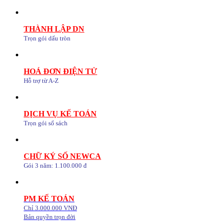
THÀNH LẬP DN
Trọn gói dấu tròn
HOÁ ĐƠN ĐIỆN TỬ
Hỗ trợ từ A-Z
DỊCH VỤ KẾ TOÁN
Trọn gói sổ sách
CHỮ KÝ SỐ NEWCA
Gói 3 năm: 1.100.000 đ
PM KẾ TOÁN
Chỉ 3.000.000 VNĐ
Bản quyền trọn đời