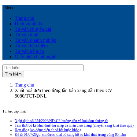
Menu
Trang chủ
Dịch vụ nổi bật
Tư vấn chuyển giá
Tư vấn thuế
Tư vấn doanh nghiệp
Tư vấn bảo hiểm
Tư vấn kế toán
Giấy phép hành nghề
Trang chủ
Xuất hoá đơn theo từng lần bán xăng dầu theo CV
5080/TCT-DNL
Tin tức cập nhật
Nghị định số 254/2026/NĐ-CP hướng dẫn về hoá đơn chứng từ
Tạm thời bỏ kê khai thuế thu nhập cá nhân theo tháng (chuyển sang khai theo quý)
Hợp đồng lao động điện tử có bắt buộc không
Kể từ 01/07/2026, chỉ được khai bổ sung hồ sơ khai thuế trong vòng 05 năm