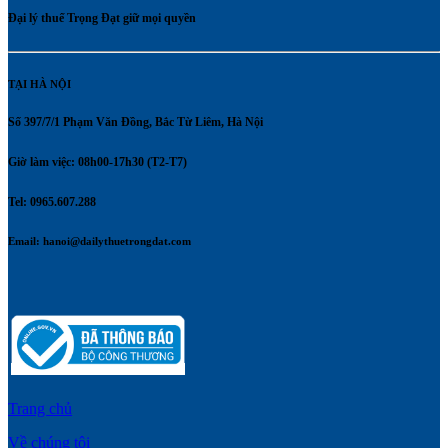
Đại lý thuế Trọng Đạt giữ mọi quyền
TẠI HÀ NỘI
Số 397/7/1 Phạm Văn Đồng, Bắc Từ Liêm, Hà Nội
Giờ làm việc: 08h00-17h30 (T2-T7)
Tel: 0965.607.288
Email:
hanoi@dailythuetrongdat.com
Trang chủ
Về chúng tôi