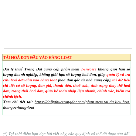
TẢI HOÁ ĐƠN ĐẦU VÀO HÀNG LOẠT
Đại lý thuế Trọng Đạt cung cấp phần mềm
T-Invoice
không giới hạn số
lượng doanh nghiệp, không giới hạn số lượng hoá đơn, giúp
quản lý và tra
cứu hoá đơn đầu vào hàng loạt
(hoá đơn gốc từ nhà cung cấp),
tải dữ liệu
chi tiết có số lượng, đơn giá, thành tiền, thuế suất, tình trạng thay thế hoá
đơn, trạng thái hoá đơn, giúp kế toán nhập liệu nhanh, chính xác, kiểm tra
chênh lệch.
Xem chi tiết tại:
https://dailythuetrongdat.com/phan-mem-tai-du-lieu-hoa-
don-goc-hang-loat
(*) Tại thời điểm bạn đọc bài viết này, các quy định có thể đã được sửa đổi,