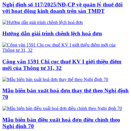
Nghị định số 117/2025/NĐ-CP về quản lý thuế đối
với hoạt động kinh doanh trên sàn TMĐT
Hướng dẫn giải trình chênh lệch hoá đơn
Công văn 1591 Chi cục thuế KV I giới thiệu điểm
mới của Thông tư 31, 32
Mẫu biên bản xuất hoá đơn thay thế theo Nghị định
70
Mẫu biên bản điều xuất hoá đơn điều chỉnh theo
Nghị định 70