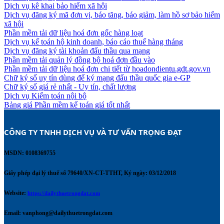
Dịch vụ kê khai bảo hiểm xã hội
Dịch vụ đăng ký mã đơn vị, báo tăng, báo giảm, làm hồ sơ bảo hiểm
xã hội
Phần mềm tải dữ liệu hoá đơn gốc hàng loạt
Dịch vụ kế toán hộ kinh doanh, báo cáo thuế hàng tháng
Dịch vụ đăng ký tài khoản đấu thầu qua mạng
Phần mềm tải quản lý đồng bộ hoá đơn đầu vào
Phần mềm tải dữ liệu hoá đơn chi tiết từ hoadondientu.gdt.gov.vn
Chữ ký số uy tín dùng để ký mạng đấu thầu quốc gia e-GP
Chữ ký số giá rẻ nhất - Uy tín, chất lượng
Dịch vụ Kiểm toán nội bộ
Bảng giá Phần mềm kế toán giá tốt nhất
CÔNG TY TNHH DỊCH VỤ VÀ TƯ VẤN TRỌNG ĐẠT 
MSDN: 0108369755
Giấy phép đại lý thuế số 79640/XN-CT-TTHT, Ký ngày: 03/12/2018
Website:
https://dailythuetrongdat.com
Email:
vanphong@dailythuetrongdat.com