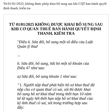
Từ 01/01/2025, không được phép khai bổ sung sau khi CQT ban hành quyết
định thanh, kiểm tra
TỪ 01/01/2025 KHÔNG ĐƯỢC KHAI BỔ SUNG SAU
KHI CƠ QUAN THUẾ BAN HÀNH QUYẾT ĐỊNH
THANH, KIỂM TRA
"
Điều 6. Sửa đổi, bổ sung một số điều của Luật
Quản lý thuế
...
6. Sửa đổi, bổ sung, bãi bỏ một số khoản của
Điều 47 như sau:
a) Sửa đổi, bổ sung khoản 1 như sau:
“1. Người nộp thuế phát hiện hồ sơ khai thuế đã
nộp cho cơ quan thuế có sai, sót thì được khai
bổ sung hồ sơ khai thuế trong thời hạn 10 năm
kể từ ngày hết thời hạn nộp hồ sơ khai thuế của
kỳ tính thuế có sai, sót trong trường hợp sau
đây: