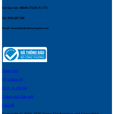
Giờ làm việc: 08h00-17h30 (T2-T7)
Tel: 0965.607.288
Email:
hanoi@dailythuetrongdat.com
Trang chủ
Về chúng tôi
Dịch vụ nổi bật
Chính sách bảo mật
Liên hệ
Copyright © 2019-2026 Trong Dat Services and Consulting