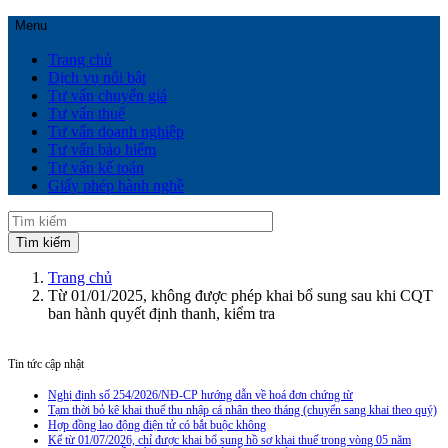
Menu
Trang chủ
Dịch vụ nổi bật
Tư vấn chuyển giá
Tư vấn thuế
Tư vấn doanh nghiệp
Tư vấn bảo hiểm
Tư vấn kế toán
Giấy phép hành nghề
Trang chủ
Từ 01/01/2025, không được phép khai bổ sung sau khi CQT
ban hành quyết định thanh, kiểm tra
Tin tức cập nhật
Nghị định số 254/2026/NĐ-CP hướng dẫn về hoá đơn chứng từ
Tạm thời bỏ kê khai thuế thu nhập cá nhân theo tháng (chuyển sang khai theo quý)
Hợp đồng lao động điện tử có bắt buộc không
Kể từ 01/07/2026, chỉ được khai bổ sung hồ sơ khai thuế trong vòng 05 năm