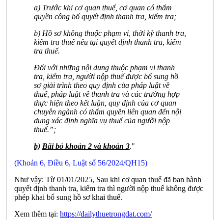
a) Trước khi cơ quan thuế, cơ quan có thẩm
quyền công bố quyết định thanh tra, kiểm tra;
b) Hồ sơ không thuộc phạm vi, thời kỳ thanh tra,
kiểm tra thuế nêu tại quyết định thanh tra, kiểm
tra thuế.
Đối với những nội dung thuộc phạm vi thanh
tra, kiểm tra, người nộp thuế được bổ sung hồ
sơ giải trình theo quy định của pháp luật về
thuế, pháp luật về thanh tra và các trường hợp
thực hiện theo kết luận, quy định của cơ quan
chuyên ngành có thẩm quyền liên quan đến nội
dung xác định nghĩa vụ thuế của người nộp
thuế.”;
b)
Bãi bỏ khoản 2 và khoản 3
."
(Khoản 6, Điều 6, Luật số 56/2024/QH15)
Như vậy: Từ 01/01/2025, Sau khi cơ quan thuế đã ban hành
quyết định thanh tra, kiểm tra thì người nộp thuế không được
phép khai bổ sung hồ sơ khai thuế.
Xem thêm tại:
https://dailythuetrongdat.com/