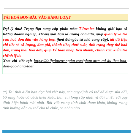
TẢI HOÁ ĐƠN ĐẦU VÀO HÀNG LOẠT
Đại lý thuế Trọng Đạt cung cấp phần mềm
T-Invoice
không giới hạn số
lượng doanh nghiệp, không giới hạn số lượng hoá đơn, giúp
quản lý và tra
cứu hoá đơn đầu vào hàng loạt
(hoá đơn gốc từ nhà cung cấp),
tải dữ liệu
chi tiết có số lượng, đơn giá, thành tiền, thuế suất, tình trạng thay thế hoá
đơn, trạng thái hoá đơn, giúp kế toán nhập liệu nhanh, chính xác, kiểm tra
chênh lệch.
Xem chi tiết tại:
https://dailythuetrongdat.com/phan-mem-tai-du-lieu-hoa-
don-goc-hang-loat
(*) Tại thời điểm bạn đọc bài viết này, các quy định có thể đã được sửa đổi,
bổ sung hoặc có cách hiểu khác. Bạn vui lòng cập nhật và đối chiếu với quy
định hiện hành mới nhất. Bài viết mang tính chất tham khảo, không mang
tính hướng dẫn cụ thể cho tổ chức, cá nhân nào.