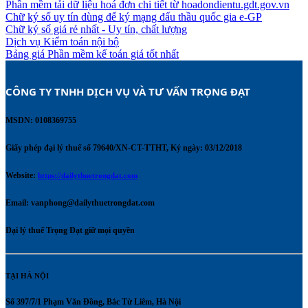
Phần mềm tải dữ liệu hoá đơn chi tiết từ hoadondientu.gdt.gov.vn
Chữ ký số uy tín dùng để ký mạng đấu thầu quốc gia e-GP
Chữ ký số giá rẻ nhất - Uy tín, chất lượng
Dịch vụ Kiểm toán nội bộ
Bảng giá Phần mềm kế toán giá tốt nhất
CÔNG TY TNHH DỊCH VỤ VÀ TƯ VẤN TRỌNG ĐẠT 
MSDN: 0108369755
Giấy phép đại lý thuế số 79640/XN-CT-TTHT, Ký ngày: 03/12/2018
Website:
https://dailythuetrongdat.com
Email:
vanphong@dailythuetrongdat.com
Đại lý thuế Trọng Đạt giữ mọi quyền
TẠI HÀ NỘI
Số 397/7/1 Phạm Văn Đồng, Bắc Từ Liêm, Hà Nội