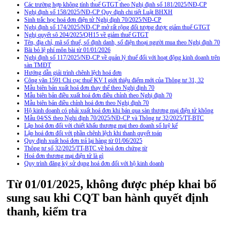
Các trường hợp không tính thuế GTGT theo Nghị định số 181/2025/NĐ-CP
Nghị định số 158/2025/NĐ-CP Quy định chi tiết Luật BHXH
Sinh trắc học hoá đơn điện tử Nghị định 70/2025/NĐ-CP
Nghị định số 174/2025/NĐ-CP mở rất rộng đối tượng được giảm thuế GTGT
Nghị quyết sô 204/2025/QH15 về giảm thuế GTGT
Tên, địa chỉ, mã số thuế, số định danh, số điện thoại người mua theo Nghị định 70
Bãi bỏ lệ phí môn bài từ 01/01/2026
Nghị định số 117/2025/NĐ-CP về quản lý thuế đối với hoạt động kinh doanh trên
sàn TMĐT
Hướng dẫn giải trình chênh lệch hoá đơn
Công văn 1591 Chi cục thuế KV I giới thiệu điểm mới của Thông tư 31, 32
Mẫu biên bản xuất hoá đơn thay thế theo Nghị định 70
Mẫu biên bản điều xuất hoá đơn điều chỉnh theo Nghị định 70
Mẫu biên bản điều chỉnh hoá đơn theo Nghị định 70
Hộ kinh doanh có phải xuất hoá đơn khi bán qua sàn thương mại điện tử không
Mẫu 04/SS theo Nghi định 70/2025/NĐ-CP và Thông tư 32/2025/TT-BTC
Lập hoá đơn đối với chiết khấu thương mại theo doanh số luỹ kế
Lập hoá đơn đối với phần chênh lệch khi thanh quyết toán
Quy định xuất hoá đơn trả lại hàng từ 01/06/2025
Thông tư số 32/2025/TT-BTC về hoá đơn chứng từ
Hoá đơn thương mại điện tử là gì
Quy trình đăng ký sử dụng hoá đơn đối với hộ kinh doanh
Từ 01/01/2025, không được phép khai bổ
sung sau khi CQT ban hành quyết định
thanh, kiểm tra