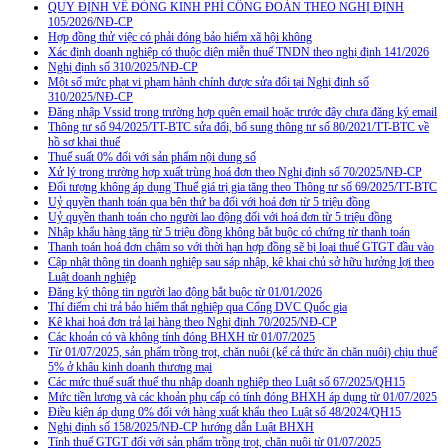
QUY ĐỊNH VỀ ĐÓNG KINH PHÍ CÔNG ĐOÀN THEO NGHỊ ĐỊNH
105/2026/NĐ-CP
Hợp đồng thử việc có phải đóng bảo hiểm xã hội không
Xác định doanh nghiệp có thuộc diện miễn thuế TNDN theo nghị định 141/2026
Nghị định số 310/2025/NĐ-CP
Một số mức phạt vi phạm hành chính được sửa đổi tại Nghị định số
310/2025/NĐ-CP
Đăng nhập Vssid trong trường hợp quên email hoặc trước đây chưa đăng ký email
Thông tư số 94/2025/TT-BTC sửa đổi, bổ sung thông tư số 80/2021/TT-BTC về
hồ sơ khai thuế
Thuế suất 0% đối với sản phẩm nội dung số
Xử lý trong trường hợp xuất trùng hoá đơn theo Nghị định số 70/2025/NĐ-CP
Đối tượng không áp dụng Thuế giá trị gia tăng theo Thông tư số 69/2025/TT-BTC
Uỷ quyền thanh toán qua bên thứ ba đối với hoá đơn từ 5 triệu đồng
Uỷ quyền thanh toán cho người lao động đối với hoá đơn từ 5 triệu đồng
Nhập khẩu hàng tặng từ 5 triệu đồng không bắt buộc có chứng từ thanh toán
Thanh toán hoá đơn chậm so với thời hạn hợp đồng sẽ bị loại thuế GTGT đầu vào
Cập nhật thông tin doanh nghiệp sau sáp nhập, kê khai chủ sở hữu hưởng lợi theo
Luật doanh nghiệp
Đăng ký thông tin người lao động bắt buộc từ 01/01/2026
Thí điểm chi trả bảo hiểm thất nghiệp qua Cổng DVC Quốc gia
Kê khai hoá đơn trả lại hàng theo Nghị định 70/2025/NĐ-CP
Các khoản có và không tính đóng BHXH từ 01/07/2025
Từ 01/07/2025, sản phẩm trồng trọt, chăn nuôi (kể cả thức ăn chăn nuôi) chịu thuế
5% ở khâu kinh doanh thương mại
Các mức thuế suất thuế thu nhập doanh nghiệp theo Luật số 67/2025/QH15
Mức tiền lương và các khoản phụ cấp có tính đóng BHXH áp dụng từ 01/07/2025
Điều kiện áp dụng 0% đối với hàng xuất khẩu theo Luật số 48/2024/QH15
Nghị định số 158/2025/NĐ-CP hướng dẫn Luật BHXH
Tính thuế GTGT đối với sản phẩm trồng trọt, chăn nuôi từ 01/07/2025