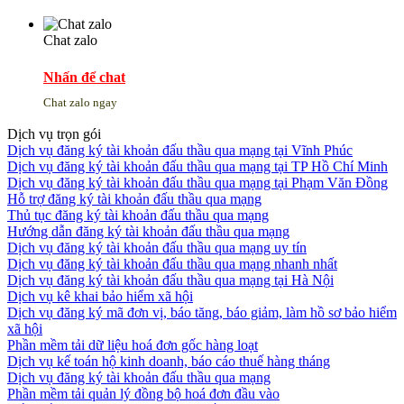
Chat zalo
Nhấn để chat
Chat zalo ngay
Dịch vụ trọn gói
Dịch vụ đăng ký tài khoản đấu thầu qua mạng tại Vĩnh Phúc
Dịch vụ đăng ký tài khoản đấu thầu qua mạng tại TP Hồ Chí Minh
Dịch vụ đăng ký tài khoản đấu thầu qua mạng tại Phạm Văn Đồng
Hỗ trợ đăng ký tài khoản đấu thầu qua mạng
Thủ tục đăng ký tài khoản đấu thầu qua mạng
Hướng dẫn đăng ký tài khoản đấu thầu qua mạng
Dịch vụ đăng ký tài khoản đấu thầu qua mạng uy tín
Dịch vụ đăng ký tài khoản đấu thầu qua mạng nhanh nhất
Dịch vụ đăng ký tài khoản đấu thầu qua mạng tại Hà Nội
Dịch vụ kê khai bảo hiểm xã hội
Dịch vụ đăng ký mã đơn vị, báo tăng, báo giảm, làm hồ sơ bảo hiểm
xã hội
Phần mềm tải dữ liệu hoá đơn gốc hàng loạt
Dịch vụ kế toán hộ kinh doanh, báo cáo thuế hàng tháng
Dịch vụ đăng ký tài khoản đấu thầu qua mạng
Phần mềm tải quản lý đồng bộ hoá đơn đầu vào