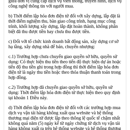
giữa đơn vị cung cấp dịch vụ viễn thông, truyền hình, dịch vụ
công nghệ thông tin với người mua.
b) Thời điểm lập hóa đơn điện tử đối với xây dựng, lắp đặt là
thời điểm nghiệm thu, bàn giao công trình, hạng mục công
trình, khối lượng xây dựng, lắp đặt hoàn thành, không phân
biệt đã thu được tiền hay chưa thu được tiền.
c) Đối với tổ chức kinh doanh bất động sản, xây dựng cơ sở
hạ tầng, xây dựng nhà để bán, chuyển nhượng:
c.1) Trường hợp chưa chuyển giao quyền sở hữu, quyền sử
dụng: Có thực hiện thu tiền theo tiến độ thực hiện dự án hoặc
tiến độ thu tiền ghi trong hợp đồng thì thời điểm lập hóa đơn
điện tử là ngày thu tiền hoặc theo thỏa thuận thanh toán trong
hợp đồng.
c.2) Trường hợp đã chuyển giao quyền sở hữu, quyền sử
dụng: Thời điểm lập hóa đơn điện tử thực hiện theo quy định
tại khoản 1 Điều này.
d) Thời điểm lập hóa đơn điện tử đối với các trường hợp mua
dịch vụ vận tải hàng không xuất qua website và hệ thống
thương mại điện tử được lập theo thông lệ quốc tế chậm nhất
không quá năm (5) ngày kể từ ngày chứng từ dịch vụ vận tải
hàng không xuất ra trên hệ thống website và hệ thống thương