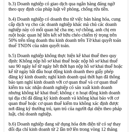
b.3) Doanh nghiệp có giao dịch qua ngân hàng đáng ngờ
theo quy định của pháp luật về phòng, chống rửa tiền.
b.4) Doanh nghiệp có doanh thu từ việc bán hàng hóa, cung
cấp dịch vụ cho các doanh nghiệp khác mà chủ các doanh
nghiệp này có mối quan hệ cha mẹ, vợ chồng, anh chị em
ruột hoặc quan hệ liên kết sở hữu chéo chiếm tỷ trọng trên
50% trên tổng doanh thu kinh doanh trên Tờ khai quyết toán
thuế TNDN của năm quyết toán.
b.5) Doanh nghiệp không thực hiện kê khai thuế theo quy
định: Không nộp hồ sơ khai thuế hoặc nộp hồ sơ khai thuế
sau 90 ngày kể từ ngày hết thời hạn nộp hồ sơ khai thuế hoặc
kể từ ngày bắt đầu hoạt động kinh doanh theo giấy phép
đăng ký kinh doanh; nghỉ kinh doanh quá thời hạn đã thông
báo tạm nghỉ kinh doanh với cơ quan thuế và cơ quan thuế
kiểm tra xác nhận doanh nghiệp có sản xuất kinh doanh
nhưng không kê khai thuế; không c n hoạt động kinh doanh
tại địa chỉ đã đăng ký kinh doanh và không khai báo với cơ
quan thuế hoặc cơ quan thuế kiểm tra không xác định được
nơi đăng ký thường trú, tạm trú của người đại diện theo pháp
luật, chủ doanh nghiệp.
b.6) Doanh nghiệp đang sử dụng hóa đơn điện tử có sự thay
đổi địa chỉ kinh doanh từ 2 lần trở lên trong vòng 12 tháng