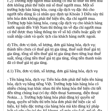
c.2) Trường hợp người mua không có mã số thuế thì trên hóa
đơn không phải thể hiện mã số thuế người mua. Một số
trường hợp bán hàng hóa, cung cấp dịch vụ đặc thù cho
người tiêu dùng là cá nhân quy định tại Khoản 3 Điều này thì
trên hóa đơn không phải thể hiện tên, địa chỉ người mua.
Trường hợp bán hàng hóa, cung cấp dịch vụ cho khách hàng
nước ngoài đến Việt Nam thì thông tin về địa chỉ người mua
có thể được thay bằng thông tin về số hộ chiếu hoặc giấy tờ
xuất nhập cảnh và quốc tịch của khách hàng nước ngoài.
d) Tên, đơn vị tính, số lượng, đơn giá hàng hóa, dịch vụ;
thành tiền chưa có thuế giá trị gia tăng, thuế suất thuế giá trị
gia tăng, tổng số tiền thuế giá trị gia tăng theo từng loại thuế
suất, tổng cộng tiền thuế giá trị gia tăng, tổng tiền thanh toán
đã có thuế giá trị gia tăng.
d.1) Tên, đơn vị tính, số lượng, đơn giá hàng hóa, dịch vụ
- Tên hàng hóa, dịch vụ: Trên hóa đơn phải thể hiện tên hàng
hóa, dịch vụ bằng tiếng Việt. Trường hợp bán hàng hóa có
nhiều chủng loại khác nhau thì tên hàng hóa thể hiện chi tiết
đến từng chủng loại (ví dụ: điện thoại Samsung, điện thoại
Nokia…). Trường hợp hàng hóa phải đăng ký quyền sử
dụng, quyền sở hữu thì trên hóa đơn phải thể hiện các số
hiệu, ký hiệu đặc trưng của hàng hóa mà khi đăng ký pháp
luật có yêu cầu (ví dụ: Số khung, số máy của ô tô, mô tô, địa