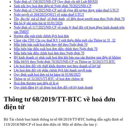
Nghị định số 158/2025/NĐ-CP Quy định chi tiết Luật BHXH
Sinh trắc học hoá đơn điện tử Nghị định 70/2025/NĐ-CP
Nghị định số 174/2025/NĐ-CP mở rất rộng đối tượng được giảm thuế GTGT
Nghị quyết sô 204/2025/QH15 về giảm thuế GTGT
Tên, địa chỉ, mã số thuế, số định danh, số điện thoại người mua theo Nghị định 70
Bãi bỏ lệ phí môn bài từ 01/01/2026
Nghị định số 117/2025/NĐ-CP về quản lý thuế đối với hoạt động kinh doanh trên
sàn TMĐT
Hướng dẫn giải trình chênh lệch hoá đơn
Công văn 1591 Chi cục thuế KV I giới thiệu điểm mới của Thông tư 31, 32
Mẫu biên bản xuất hoá đơn thay thế theo Nghị định 70
Mẫu biên bản điều xuất hoá đơn điều chỉnh theo Nghị định 70
Mẫu biên bản điều chỉnh hoá đơn theo Nghị định 70
Hộ kinh doanh có phải xuất hoá đơn khi bán qua sàn thương mại điện tử không
Mẫu 04/SS theo Nghi định 70/2025/NĐ-CP và Thông tư 32/2025/TT-BTC
Lập hoá đơn đối với chiết khấu thương mại theo doanh số luỹ kế
Lập hoá đơn đối với phần chênh lệch khi thanh quyết toán
Quy định xuất hoá đơn trả lại hàng từ 01/06/2025
Thông tư số 32/2025/TT-BTC về hoá đơn chứng từ
Hoá đơn thương mại điện tử là gì
Quy trình đăng ký sử dụng hoá đơn đối với hộ kinh doanh
Thông tư 68/2019/TT-BTC về hoá đơn
điện tử
Bộ Tài chính ban hành thông tư số 68/2019/TT-BTC hướng dẫn nghị định số
119/2018/NĐ-CP về hoá đơn điện tử. Một số điểm cần lưu ý: