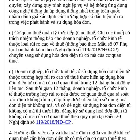
quyền; xây dựng quy trình nghiệp vụ và hệ thống ứng dụng
công nghệ thông tin áp dụng thống nhất trong toàn quốc
nhằm đánh giá xác định các trường hợp có dấu hiệu rủi ro
trong việc phát hành và sử dụng hóa đơn.
d) Cơ quan thuế quản lý trực tiếp (Cục thuế, Chi cục thuế) có
trách nhiệm thông báo cho doanh nghiệp, tổ chức kinh tế
thuộc loại rủi ro cao về thuế (thông báo theo Mẫu số 07 Phụ
lục ban hành kèm theo Nghị định số 119/2018/NĐ-CP)
chuyển sang sử dụng hóa đơn điện tử có mã của cơ quan
thuế.
đ) Doanh nghiệp, tổ chức kinh tế có sử dụng hóa đơn điện tử
thuộc trường hợp rủi ro cao về thuế thực hiện áp dụng hóa
đơn điện tử có mã của cơ quan thuế trong 12 tháng hoạt động
liên tục. Sau thời gian 12 tháng, doanh nghiệp, tổ chức kinh
tế thuộc trường hợp rủi ro nếu được cơ quan thuế qua rà soát
xác định không rủi ro, đáp ứng được điều kiện sử dụng hoá
đơn điện tử không mã, và có đề nghị sử dụng hóa đơn điện tử
không có mã thì thực hiện đăng ký sử dụng hoá đơn điện tử
không có mã của cơ quan thuế theo quy định tại Điều 20
Nghị định số
119/2018/NĐ-CP
.
4. Hướng dẫn việc cấp và khai xác định nghĩa vụ thuế khi cơ
quan thuế cấp hóa đơn điện tử có mã của cơ quan thuế theo