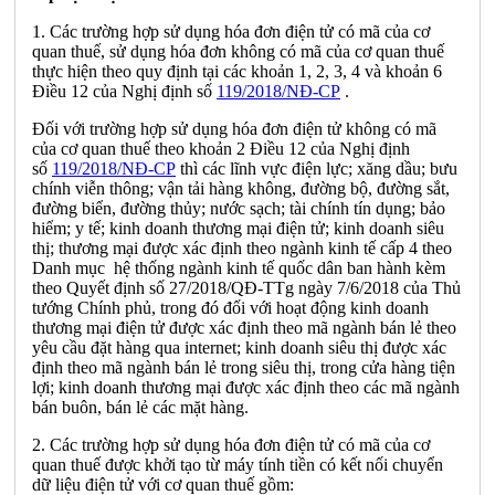
1. Các trường hợp sử dụng hóa đơn điện tử có mã của cơ
quan thuế, sử dụng hóa đơn không có mã của cơ quan thuế
thực hiện theo quy định tại các khoản 1, 2, 3, 4 và khoản 6
Điều 12 của Nghị định số
119/2018/NĐ-CP
.
Đối với trường hợp sử dụng hóa đơn điện tử không có mã
của cơ quan thuế theo khoản 2 Điều 12 của Nghị định
số
119/2018/NĐ-CP
thì các lĩnh vực điện lực; xăng dầu; bưu
chính viễn thông; vận tải hàng không, đường bộ, đường sắt,
đường biển, đường thủy; nước sạch; tài chính tín dụng; bảo
hiểm; y tế; kinh doanh thương mại điện tử; kinh doanh siêu
thị; thương mại được xác định theo ngành kinh tế cấp 4 theo
Danh mục hệ thống ngành kinh tế quốc dân ban hành kèm
theo Quyết định số 27/2018/QĐ-TTg ngày 7/6/2018 của Thủ
tướng Chính phủ, trong đó đối với hoạt động kinh doanh
thương mại điện tử được xác định theo mã ngành bán lẻ theo
yêu cầu đặt hàng qua internet; kinh doanh siêu thị được xác
định theo mã ngành bán lẻ trong siêu thị, trong cửa hàng tiện
lợi; kinh doanh thương mại được xác định theo các mã ngành
bán buôn, bán lẻ các mặt hàng.
2. Các trường hợp sử dụng hóa đơn điện tử có mã của cơ
quan thuế được khởi tạo từ máy tính tiền có kết nối chuyển
dữ liệu điện tử với cơ quan thuế gồm: