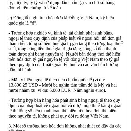
tỷ, triệu tỷ, tỷ tỷ và sử dụng dấu chấm (.) sau chữ số hàng
đơn vị trên chứng từ kế toán.
c) Đồng tiền ghi trên hóa đơn là Đồng Việt Nam, ký hiệu
quốc gia là “đ”.
- Trường hợp nghiệp vụ kinh tế, tài chính phát sinh bằng
ngoại tệ theo quy định của pháp luật về ngoại hối, thì đơn giá,
thành tiền, tổng số tiền thuế giá trị gia tăng theo từng loại thuế
suất, tổng cộng tiền thuế giá trị gia tăng, tổng số tiền thanh
toán được ghi bằng nguyên tệ. Người bán đồng thời thể hiện
trên hóa đơn tỷ giá nguyên tệ với đồng Việt Nam theo tỷ giá
theo quy định của Luật Quản lý thuế và các văn bản hướng
dẫn thi hành.
- Mã ký hiệu ngoại tệ theo tiêu chuẩn quốc tế (ví dụ:
13.800,25 USD - Mười ba nghìn tám trăm đô la Mỹ và hai
mươi nhăm xu, ví dụ: 5.000 EUR- Năm nghìn euro).
- Trường hợp bán hàng hóa phát sinh bằng ngoại tệ theo quy
định của pháp luật về ngoại hối và được nộp thuế bằng ngoại
tệ thì tổng số tiền thanh toán thể hiện trên hóa đơn thể hiện
theo nguyên tệ, không phải quy đổi ra đồng Việt Nam.
3. Một số trường hợp hóa đơn không nhất thiết có đầy đủ các