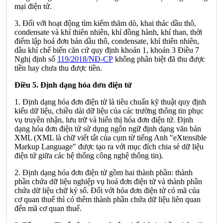
mại điện tử.
3. Đối với hoạt động tìm kiếm thăm dò, khai thác dầu thô,
condensate và khí thiên nhiên, khí đồng hành, khí than, thời
điểm lập hoá đơn bán dầu thô, condensate, khí thiên nhiên,
dầu khí chế biến căn cứ quy định khoản 1, khoản 3 Điều 7
Nghị định số
119/2018/NĐ-CP
không phân biệt đã thu được
tiền hay chưa thu được tiền.
Điều 5. Định dạng hóa đơn điện tử
1. Định dạng hóa đơn điện tử là tiêu chuẩn kỹ thuật quy định
kiểu dữ liệu, chiều dài dữ liệu của các trường thông tin phục
vụ truyền nhận, lưu trữ và hiển thị hóa đơn điện tử. Định
dạng hóa đơn điện tử sử dụng ngôn ngữ định dạng văn bản
XML (XML là chữ viết tắt của cụm từ tiếng Anh "eXtensible
Markup Language" được tạo ra với mục đích chia sẻ dữ liệu
điện tử giữa các hệ thống công nghệ thông tin).
2. Định dạng hóa đơn điện tử gồm hai thành phần: thành
phần chứa dữ liệu nghiệp vụ hoá đơn điện tử và thành phần
chứa dữ liệu chữ ký số. Đối với hóa đơn điện tử có mã của
cơ quan thuế thì có thêm thành phần chứa dữ liệu liên quan
đến mã cơ quan thuế.