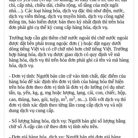
chỉ, cấp nhà, chiều dài, chiều rộng, số tầng của một ngôi
nhà…). Các loại hàng hóa, dịch vụ đặc thù như điện, nước,
dịch vụ viễn thông, dịch vụ truyền hình, dịch vụ công nghệ
thông tin, bảo hiểm được bán theo kỳ nhất định thì trên hóa
đơn phải ghi cụ thể kỳ cung cấp hàng hóa, dịch vụ.
Trường hợp cần ghi thêm chữ nước ngoài thì chữ nước ngoài
được đặt bên phải trong ngoặc đơn ( ) hoặc đặt ngay dưới
dòng tiếng Việt và có cỡ chữ nhỏ hơn chữ tiếng Việt. Trường
hợp hàng hóa, dịch vụ được giao dịch có quy định về mã
hàng hóa, dịch vụ thì trên hóa đơn phải ghi cả tên và mã hàng
hóa, dịch vụ.
- Đơn vị tính: Người bán căn cứ vào tính chất, đặc điểm của
hàng hóa để xác định tên đơn vị tính của hàng hóa thể hiện
trên hóa đơn theo đơn vị tính là đơn vị đo lường (ví dụ như:
tấn, tạ, yến, kg, g, mg hoặc lượng, lạng, cái, con, chiếc, hộp,
3
2
can, thùng, bao, gói, tuýp, m
, m
, m...). Đối với dịch vụ thì
đơn vị tính xác định theo từng lần cung cấp dịch vụ và nội
dung dịch vụ cung cấp.
- Số lượng hàng hóa, dịch vụ: Người bán ghi số lượng bằng
chữ số Ả-rập căn cứ theo đơn vị tính nêu trên.
- Đơn giá hàng hóa, dịch vụ: Người bán ghi đơn giá hàng