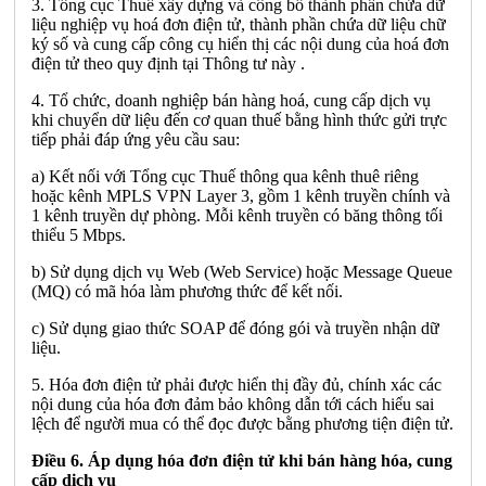
3. Tổng cục Thuế xây dựng và công bố thành phần chứa dữ
liệu nghiệp vụ hoá đơn điện tử, thành phần chứa dữ liệu chữ
ký số và cung cấp công cụ hiển thị các nội dung của hoá đơn
điện tử theo quy định tại Thông tư này .
4. Tổ chức, doanh nghiệp bán hàng hoá, cung cấp dịch vụ
khi chuyển dữ liệu đến cơ quan thuế bằng hình thức gửi trực
tiếp phải đáp ứng yêu cầu sau:
a) Kết nối với Tổng cục Thuế thông qua kênh thuê riêng
hoặc kênh MPLS VPN Layer 3, gồm 1 kênh truyền chính và
1 kênh truyền dự phòng. Mỗi kênh truyền có băng thông tối
thiểu 5 Mbps.
b) Sử dụng dịch vụ Web (Web Service) hoặc Message Queue
(MQ) có mã hóa làm phương thức để kết nối.
c) Sử dụng giao thức SOAP để đóng gói và truyền nhận dữ
liệu.
5. Hóa đơn điện tử phải được hiển thị đầy đủ, chính xác các
nội dung của hóa đơn đảm bảo không dẫn tới cách hiểu sai
lệch để người mua có thể đọc được bằng phương tiện điện tử.
Điều 6. Áp dụng hóa đơn điện tử khi bán hàng hóa, cung
cấp dịch vụ