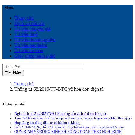
Menu
Trang chủ
Dịch vụ nổi bật
Tư vấn chuyển giá
Tư vấn thuế
Tư vấn doanh nghiệp
Tư vấn bảo hiểm
Tư vấn kế toán
Giấy phép hành nghề
Trang chủ
Thông tư 68/2019/TT-BTC về hoá đơn điện tử
Tin tức cập nhật
Nghị định số 254/2026/NĐ-CP hướng dẫn về hoá đơn chứng từ
Tạm thời bỏ kê khai thuế thu nhập cá nhân theo tháng (chuyển sang khai theo quý)
Hợp đồng lao động điện tử có bắt buộc không
Kể từ 01/07/2026, chỉ được khai bổ sung hồ sơ khai thuế trong vòng 05 năm
QUY ĐỊNH VỀ ĐÓNG KINH PHÍ CÔNG ĐOÀN THEO NGHỊ ĐỊNH