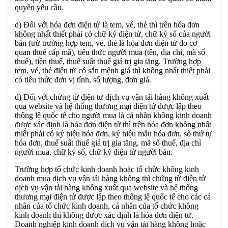
quyền yêu cầu.
d) Đối với hóa đơn điện tử là tem, vé, thẻ thì trên hóa đơn
không nhất thiết phải có chữ ký điện tử, chữ ký số của người
bán (trừ trường hợp tem, vé, thẻ là hóa đơn điện tử do cơ
quan thuế cấp mã), tiêu thức người mua (tên, địa chỉ, mã số
thuế), tiền thuế, thuế suất thuế giá trị gia tăng. Trường hợp
tem, vé, thẻ điện tử có sẵn mệnh giá thì không nhất thiết phải
có tiêu thức đơn vị tính, số lượng, đơn giá.
đ) Đối với chứng từ điện tử dịch vụ vận tải hàng không xuất
qua website và hệ thống thương mại điện tử được lập theo
thông lệ quốc tế cho người mua là cá nhân không kinh doanh
được xác định là hóa đơn điện tử thì trên hóa đơn không nhất
thiết phải có ký hiệu hóa đơn, ký hiệu mẫu hóa đơn, số thứ tự
hóa đơn, thuế suất thuế giá trị gia tăng, mã số thuế, địa chỉ
người mua, chữ ký số, chữ ký điện tử người bán.
Trường hợp tổ chức kinh doanh hoặc tổ chức không kinh
doanh mua dịch vụ vận tải hàng không thì chứng từ điện tử
dịch vụ vận tải hàng không xuất qua website và hệ thống
thương mại điện tử được lập theo thông lệ quốc tế cho các cá
nhân của tổ chức kinh doanh, cá nhân của tổ chức không
kinh doanh thì không được xác định là hóa đơn điện tử.
Doanh nghiệp kinh doanh dịch vụ vận tải hàng không hoặc