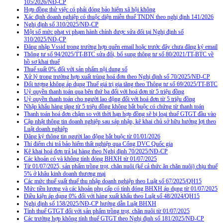
105/2026/NĐ-CP
Hợp đồng thử việc có phải đóng bảo hiểm xã hội không
Xác định doanh nghiệp có thuộc diện miễn thuế TNDN theo nghị định 141/2026
Nghị định số 310/2025/NĐ-CP
Một số mức phạt vi phạm hành chính được sửa đổi tại Nghị định số
310/2025/NĐ-CP
Đăng nhập Vssid trong trường hợp quên email hoặc trước đây chưa đăng ký email
Thông tư số 94/2025/TT-BTC sửa đổi, bổ sung thông tư số 80/2021/TT-BTC về
hồ sơ khai thuế
Thuế suất 0% đối với sản phẩm nội dung số
Xử lý trong trường hợp xuất trùng hoá đơn theo Nghị định số 70/2025/NĐ-CP
Đối tượng không áp dụng Thuế giá trị gia tăng theo Thông tư số 69/2025/TT-BTC
Uỷ quyền thanh toán qua bên thứ ba đối với hoá đơn từ 5 triệu đồng
Uỷ quyền thanh toán cho người lao động đối với hoá đơn từ 5 triệu đồng
Nhập khẩu hàng tặng từ 5 triệu đồng không bắt buộc có chứng từ thanh toán
Thanh toán hoá đơn chậm so với thời hạn hợp đồng sẽ bị loại thuế GTGT đầu vào
Cập nhật thông tin doanh nghiệp sau sáp nhập, kê khai chủ sở hữu hưởng lợi theo
Luật doanh nghiệp
Đăng ký thông tin người lao động bắt buộc từ 01/01/2026
Thí điểm chi trả bảo hiểm thất nghiệp qua Cổng DVC Quốc gia
Kê khai hoá đơn trả lại hàng theo Nghị định 70/2025/NĐ-CP
Các khoản có và không tính đóng BHXH từ 01/07/2025
Từ 01/07/2025, sản phẩm trồng trọt, chăn nuôi (kể cả thức ăn chăn nuôi) chịu thuế
5% ở khâu kinh doanh thương mại
Các mức thuế suất thuế thu nhập doanh nghiệp theo Luật số 67/2025/QH15
Mức tiền lương và các khoản phụ cấp có tính đóng BHXH áp dụng từ 01/07/2025
Điều kiện áp dụng 0% đối với hàng xuất khẩu theo Luật số 48/2024/QH15
Nghị định số 158/2025/NĐ-CP hướng dẫn Luật BHXH
Tính thuế GTGT đối với sản phẩm trồng trọt, chăn nuôi từ 01/07/2025
Các trường hợp không tính thuế GTGT theo Nghị định số 181/2025/NĐ-CP