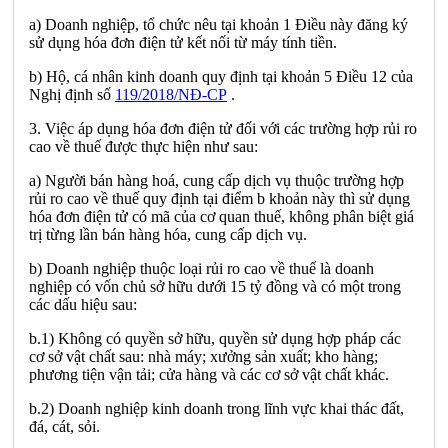
a) Doanh nghiệp, tổ chức nêu tại khoản 1 Điều này đăng ký
sử dụng hóa đơn điện tử kết nối từ máy tính tiền.
b) Hộ, cá nhân kinh doanh quy định tại khoản 5 Điều 12 của
Nghị định số
119/2018/NĐ-CP
.
3. Việc áp dụng hóa đơn điện tử đối với các trường hợp rủi ro
cao về thuế được thực hiện như sau:
a) Người bán hàng hoá, cung cấp dịch vụ thuộc trường hợp
rủi ro cao về thuế quy định tại điểm b khoản này thì sử dụng
hóa đơn điện tử có mã của cơ quan thuế, không phân biệt giá
trị từng lần bán hàng hóa, cung cấp dịch vụ.
b) Doanh nghiệp thuộc loại rủi ro cao về thuế là doanh
nghiệp có vốn chủ sở hữu dưới 15 tỷ đồng và có một trong
các dấu hiệu sau:
b.1) Không có quyền sở hữu, quyền sử dụng hợp pháp các
cơ sở vật chất sau: nhà máy; xưởng sản xuất; kho hàng;
phương tiện vận tải; cửa hàng và các cơ sở vật chất khác.
b.2) Doanh nghiệp kinh doanh trong lĩnh vực khai thác đất,
đá, cát, sỏi.