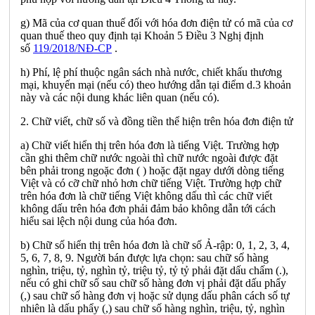
g) Mã của cơ quan thuế đối với hóa đơn điện tử có mã của cơ
quan thuế theo quy định tại Khoản 5 Điều 3 Nghị định
số
119/2018/NĐ-CP
.
h) Phí, lệ phí thuộc ngân sách nhà nước, chiết khấu thương
mại, khuyến mại (nếu có) theo hướng dẫn tại điểm d.3 khoản
này và các nội dung khác liên quan (nếu có).
2. Chữ viết, chữ số và đồng tiền thể hiện trên hóa đơn điện tử
a) Chữ viết hiển thị trên hóa đơn là tiếng Việt. Trường hợp
cần ghi thêm chữ nước ngoài thì chữ nước ngoài được đặt
bên phải trong ngoặc đơn ( ) hoặc đặt ngay dưới dòng tiếng
Việt và có cỡ chữ nhỏ hơn chữ tiếng Việt. Trường hợp chữ
trên hóa đơn là chữ tiếng Việt không dấu thì các chữ viết
không dấu trên hóa đơn phải đảm bảo không dẫn tới cách
hiểu sai lệch nội dung của hóa đơn.
b) Chữ số hiển thị trên hóa đơn là chữ số Ả-rập: 0, 1, 2, 3, 4,
5, 6, 7, 8, 9. Người bán được lựa chọn: sau chữ số hàng
nghìn, triệu, tỷ, nghìn tỷ, triệu tỷ, tỷ tỷ phải đặt dấu chấm (.),
nếu có ghi chữ số sau chữ số hàng đơn vị phải đặt dấu phẩy
(,) sau chữ số hàng đơn vị hoặc sử dụng dấu phân cách số tự
nhiên là dấu phẩy (,) sau chữ số hàng nghìn, triệu, tỷ, nghìn