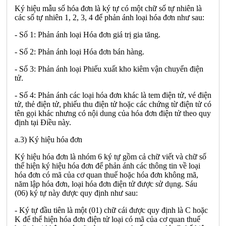
Ký hiệu mẫu số hóa đơn là ký tự có một chữ số tự nhiên là
các số tự nhiên 1, 2, 3, 4 để phản ánh loại hóa đơn như sau:
- Số 1: Phản ánh loại Hóa đơn giá trị gia tăng.
- Số 2: Phản ánh loại Hóa đơn bán hàng.
- Số 3: Phản ánh loại Phiếu xuất kho kiêm vận chuyển điện
tử.
- Số 4: Phản ánh các loại hóa đơn khác là tem điện tử, vé điện
tử, thẻ điện tử, phiếu thu điện tử hoặc các chứng từ điện tử có
tên gọi khác nhưng có nội dung của hóa đơn điện tử theo quy
định tại Điều này.
a.3) Ký hiệu hóa đơn
Ký hiệu hóa đơn là nhóm 6 ký tự gồm cả chữ viết và chữ số
thể hiện ký hiệu hóa đơn để phản ánh các thông tin về loại
hóa đơn có mã của cơ quan thuế hoặc hóa đơn không mã,
năm lập hóa đơn, loại hóa đơn điện tử được sử dụng. Sáu
(06) ký tự này được quy định như sau:
- Ký tự đầu tiên là một (01) chữ cái được quy định là C hoặc
K để thể hiện hóa đơn điện tử loại có mã của cơ quan thuế