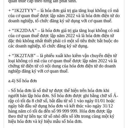
quan thuế cấp theo từng lần phát sinh.
+ “1K22TYY” – là hóa đơn giá trị gia tăng loại không có mã
của cơ quan thuế được lập năm 2022 và là hóa đơn điện tử do
doanh nghiệp, tổ chức đăng ký sử dụng với cơ quan thuế.
+ “1K22DAA” – là hóa đơn giá trị gia tăng loại không có mã
của cơ quan thuế được lập năm 2022 và là hóa đơn điện tử
đặc thù không nhất thiết phải có một số tiêu thức bắt buộc do
các doanh nghiệp, tổ chức đăng ký sử dụng.
+ “3K22TAB” – là phiếu xuất kho kiêm vận chuyển điện tử
loại không có mã của cơ quan thuế được lập năm 2022 và là
chứng từ điện tử có nội dung của hóa đơn điện tử do doanh
nghiệp đăng ký với cơ quan thuế.
a.4) Số hóa đơn
- Số hóa đơn là số thứ tự được thể hiện trên hóa đơn khi
người bán lập hóa đơn. Số hóa đơn được ghi bằng chữ số Ả-
rập có tối đa 8 chữ số, bắt đầu từ số 1 vào ngày 01/01 hoặc
ngày bắt đầu sử dụng hóa đơn và kết thúc vào ngày 31/12
hàng năm có tối đa đến số 99 999 999. Hóa đơn được lập
theo thứ tự liên tục từ số nhỏ đến số lớn trong cùng một ký
hiệu hóa đơn và ký hiệu mẫu số hóa đơn.