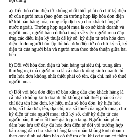
nội dung
a) Trên hóa đơn điện tử không nhất thiết phải có chữ ký điện
tử của người mua (bao gồm cả trường hợp lập hóa đơn điện
tử khi bán hàng hóa, cung cấp dịch vụ cho khách hàng ở
nước ngoài). Trường hợp người mua là cơ sở kinh doanh và
người mua, người bán có thỏa thuận về việc người mua đáp
ứng các điều kiện kỹ thuật để ký số, ký điện tử trên hóa đơn
điện tử do người bán lập thì hóa đơn điện tử có chữ ký số, ký
điện tử của người bán và người mua theo thỏa thuận giữa hai
bên.
b) Đối với hóa đơn điện tử bán hàng tại siêu thị, trung tâm
thương mại mà người mua là cá nhân không kinh doanh thì
trên hóa đơn không nhất thiết phải có tên, địa chỉ, mã số thuế
người mua.
c) Đối với hóa đơn điện tử bán xăng dầu cho khách hàng là
cá nhân không kinh doanh thì không nhất thiết phải có các
chỉ tiêu tên hóa đơn, ký hiệu mẫu số hóa đơn, ký hiệu hóa
đơn, số hóa đơn; tên, địa chỉ, mã số thuế của người mua, chữ
ký điện tử của người mua; chữ ký số, chữ ký điện tử của
người bán, thuế suất thuế giá trị gia tăng. Người bán phải
đảm bảo lưu trữ đầy đủ hóa đơn điện tử đối với trường hợp
bán xăng dầu cho khách hàng là cá nhân không kinh doanh
theo quy định và đảm bảo có thể tra cứu khi cơ quan có thẩm