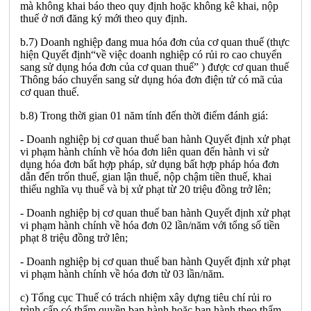
mà không khai báo theo quy định hoặc không kê khai, nộp
thuế ở nơi đăng ký mới theo quy định.
b.7) Doanh nghiệp đang mua hóa đơn của cơ quan thuế (thực
hiện Quyết định“về việc doanh nghiệp có rủi ro cao chuyển
sang sử dụng hóa đơn của cơ quan thuế” ) được cơ quan thuế
Thông báo chuyển sang sử dụng hóa đơn điện tử có mã của
cơ quan thuế.
b.8) Trong thời gian 01 năm tính đến thời điểm đánh giá:
- Doanh nghiệp bị cơ quan thuế ban hành Quyết định xử phạt
vi phạm hành chính về hóa đơn liên quan đến hành vi sử
dụng hóa đơn bất hợp pháp, sử dụng bất hợp pháp hóa đơn
dẫn đến trốn thuế, gian lận thuế, nộp chậm tiền thuế, khai
thiếu nghĩa vụ thuế và bị xử phạt từ 20 triệu đồng trở lên;
- Doanh nghiệp bị cơ quan thuế ban hành Quyết định xử phạt
vi phạm hành chính về hóa đơn 02 lần/năm với tổng số tiền
phạt 8 triệu đồng trở lên;
- Doanh nghiệp bị cơ quan thuế ban hành Quyết định xử phạt
vi phạm hành chính về hóa đơn từ 03 lần/năm.
c) Tổng cục Thuế có trách nhiệm xây dựng tiêu chí rủi ro
trình cấp có thẩm quyền ban hành hoặc ban hành theo thẩm