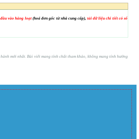
 đầu vào hàng loạt
(hoá đơn gốc từ nhà cung cấp),
tải dữ liệu chi tiết có số
ện hành mới nhất. Bài viết mang tính chất tham khảo, không mang tính hướng