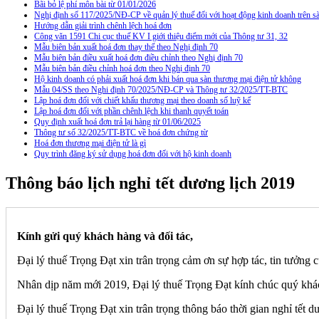
Bãi bỏ lệ phí môn bài từ 01/01/2026
Nghị định số 117/2025/NĐ-CP về quản lý thuế đối với hoạt động kinh doanh trên
Hướng dẫn giải trình chênh lệch hoá đơn
Công văn 1591 Chi cục thuế KV I giới thiệu điểm mới của Thông tư 31, 32
Mẫu biên bản xuất hoá đơn thay thế theo Nghị định 70
Mẫu biên bản điều xuất hoá đơn điều chỉnh theo Nghị định 70
Mẫu biên bản điều chỉnh hoá đơn theo Nghị định 70
Hộ kinh doanh có phải xuất hoá đơn khi bán qua sàn thương mại điện tử không
Mẫu 04/SS theo Nghi định 70/2025/NĐ-CP và Thông tư 32/2025/TT-BTC
Lập hoá đơn đối với chiết khấu thương mại theo doanh số luỹ kế
Lập hoá đơn đối với phần chênh lệch khi thanh quyết toán
Quy định xuất hoá đơn trả lại hàng từ 01/06/2025
Thông tư số 32/2025/TT-BTC về hoá đơn chứng từ
Hoá đơn thương mại điện tử là gì
Quy trình đăng ký sử dụng hoá đơn đối với hộ kinh doanh
Thông báo lịch nghỉ tết dương lịch 2019
Kính gửi quý khách hàng và đối tác,
Đại lý thuế Trọng Đạt xin trân trọng cảm ơn sự hợp tác, tin tưởng c
Nhân dịp năm mới 2019, Đại lý thuế Trọng Đạt kính chúc quý khác
Đại lý thuế Trọng Đạt xin trân trọng thông báo thời gian nghỉ tết 