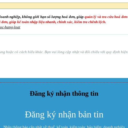
doanh nghiệp, không giới hạn số lượng hoá đơn, giúp
quản lý và tra cứu hoá đơn
oá đơn, giúp kế toán nhập liệu nhanh, chính xác, kiểm tra chênh lệch.
goc-hang-loat
ổ sung hoặc có cách hiểu khác. Bạn vui lòng cập nhật và đối chiếu với quy định hi
Đăng ký nhận thông tin
Đăng ký nhận bản tin
Nhận thông báo cập nhật về thuế; kế toán, kiểm toán; bảo hiểm; doanh nghiệp