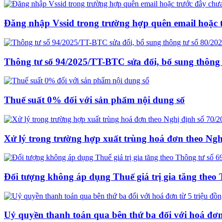
Đăng nhập Vssid trong trường hợp quên email hoặc 
Thông tư số 94/2025/TT-BTC sửa đổi, bổ sung thông 
Thuế suất 0% đối với sản phẩm nội dung số
Xử lý trong trường hợp xuất trùng hoá đơn theo Ng
Đối tượng không áp dụng Thuế giá trị gia tăng the
Uỷ quyền thanh toán qua bên thứ ba đối với hoá đơn