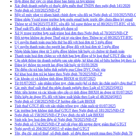
Hợp đồng thử việc có phải đóng bảo hiểm xã hội không
Xác định doanh nghiệp có thuộc diện miễn thuế TNDN theo nghị định 141/2026
Nghị định số 310/2025/NĐ-CP
Một số mức phạt vi phạm hành chính được sửa đổi tại Nghị định số 310/2025/NĐ-
Đăng nhập Vssid trong trường hợp quên email hoặc trước đây chưa đăng ký email
Thông tư số 94/2025/TT-BTC sửa đổi, bổ sung thông tư số 80/2021/TT-BTC về hồ s
Thuế suất 0% đối với sản phẩm nội dung số
Xử lý trong trường hợp xuất trùng hoá đơn theo Nghị định số 70/2025/NĐ-CP
Đối tượng không áp dụng Thuế giá trị gia tăng theo Thông tư số 69/2025/TT-BTC
Uỷ quyền thanh toán qua bên thứ ba đối với hoá đơn từ 5 triệu đồng
Uỷ quyền thanh toán cho người lao động đối với hoá đơn từ 5 triệu đồng
Nhập khẩu hàng tặng từ 5 triệu đồng không bắt buộc có chứng từ thanh toán
Thanh toán hoá đơn chậm so với thời hạn hợp đồng sẽ bị loại thuế GTGT đầu vào
Cập nhật thông tin doanh nghiệp sau sáp nhập, kê khai chủ sở hữu hưởng lợi theo L
Đăng ký thông tin người lao động bắt buộc từ 01/01/2026
Thí điểm chi trả bảo hiểm thất nghiệp qua Cổng DVC Quốc gia
Kê khai hoá đơn trả lại hàng theo Nghị định 70/2025/NĐ-CP
Các khoản có và không tính đóng BHXH từ 01/07/2025
Từ 01/07/2025, sản phẩm trồng trọt, chăn nuôi (kể cả thức ăn chăn nuôi) chịu thuế
Các mức thuế suất thuế thu nhập doanh nghiệp theo Luật số 67/2025/QH15
Mức tiền lương và các khoản phụ cấp có tính đóng BHXH áp dụng từ 01/07/2025
Điều kiện áp dụng 0% đối với hàng xuất khẩu theo Luật số 48/2024/QH15
Nghị định số 158/2025/NĐ-CP hướng dẫn Luật BHXH
Tính thuế GTGT đối với sản phẩm trồng trọt, chăn nuôi từ 01/07/2025
Các trường hợp không tính thuế GTGT theo Nghị định số 181/2025/NĐ-CP
Nghị định số 158/2025/NĐ-CP Quy định chi tiết Luật BHXH
Sinh trắc học hoá đơn điện tử Nghị định 70/2025/NĐ-CP
Nghị định số 174/2025/NĐ-CP mở rất rộng đối tượng được giảm thuế GTGT
Nghị quyết sô 204/2025/QH15 về giảm thuế GTGT
Tên, địa chỉ, mã số thuế, số định danh, số điện thoại người mua theo Nghị định 70