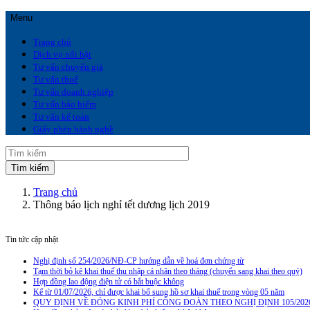
Menu
Trang chủ
Dịch vụ nổi bật
Tư vấn chuyển giá
Tư vấn thuế
Tư vấn doanh nghiệp
Tư vấn bảo hiểm
Tư vấn kế toán
Giấy phép hành nghề
Trang chủ
Thông báo lịch nghỉ tết dương lịch 2019
Tin tức cập nhật
Nghị định số 254/2026/NĐ-CP hướng dẫn về hoá đơn chứng từ
Tạm thời bỏ kê khai thuế thu nhập cá nhân theo tháng (chuyển sang khai theo quý)
Hợp đồng lao động điện tử có bắt buộc không
Kể từ 01/07/2026, chỉ được khai bổ sung hồ sơ khai thuế trong vòng 05 năm
QUY ĐỊNH VỀ ĐÓNG KINH PHÍ CÔNG ĐOÀN THEO NGHỊ ĐỊNH 105/202