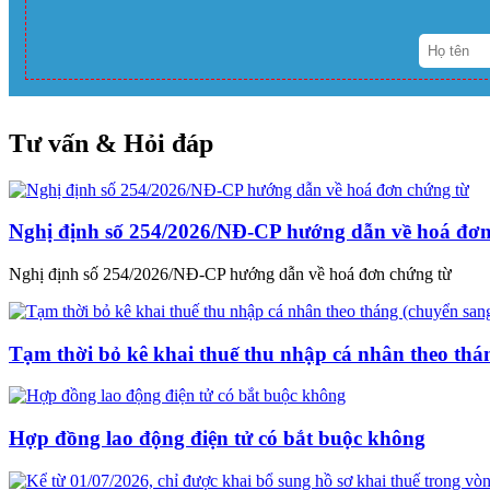
Tư vấn & Hỏi đáp
Nghị định số 254/2026/NĐ-CP hướng dẫn về hoá đơn
Nghị định số 254/2026/NĐ-CP hướng dẫn về hoá đơn chứng từ
Tạm thời bỏ kê khai thuế thu nhập cá nhân theo thá
Hợp đồng lao động điện tử có bắt buộc không