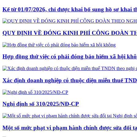
Kể từ 01/07/2026, chỉ được khai bổ sung hồ sơ khai 
QUY ĐỊNH VỀ ĐÓNG KINH PHÍ CÔNG ĐOÀN THE
Hợp đồng thử việc có phải đóng bảo hiểm xã hội kh
Xác định doanh nghiệp có thuộc diện miễn thuế TND
Nghị định số 310/2025/NĐ-CP
Một số mức phạt vi phạm hành chính được sửa đổi t