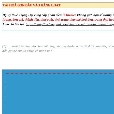
TẢI HOÁ ĐƠN ĐẦU VÀO HÀNG LOẠT
Đại lý thuế Trọng Đạt cung cấp phần mềm
T-Invoice
không giới hạn số lượng 
lượng, đơn giá, thành tiền, thuế suất, tình trạng thay thế hoá đơn, trạng thái h
Xem chi tiết tại:
https://dailythuetrongdat.com/phan-mem-tai-du-lieu-hoa-don-
(*) Tại thời điểm bạn đọc bài viết này, các quy định có thể đã được sửa đổi, b
dẫn cụ thể cho tổ chức, cá nhân nào.