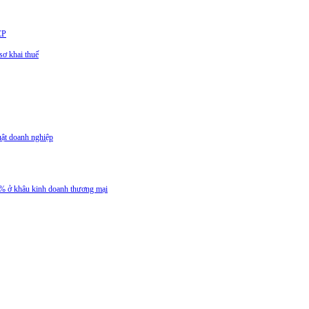
CP
ơ khai thuế
uật doanh nghiệp
 5% ở khâu kinh doanh thương mại