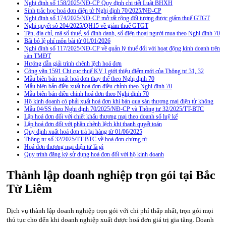
Nghị định số 158/2025/NĐ-CP Quy định chi tiết Luật BHXH
Sinh trắc học hoá đơn điện tử Nghị định 70/2025/NĐ-CP
Nghị định số 174/2025/NĐ-CP mở rất rộng đối tượng được giảm thuế GTGT
Nghị quyết sô 204/2025/QH15 về giảm thuế GTGT
Tên, địa chỉ, mã số thuế, số định danh, số điện thoại người mua theo Nghị định 70
Bãi bỏ lệ phí môn bài từ 01/01/2026
Nghị định số 117/2025/NĐ-CP về quản lý thuế đối với hoạt động kinh doanh trên
sàn TMĐT
Hướng dẫn giải trình chênh lệch hoá đơn
Công văn 1591 Chi cục thuế KV I giới thiệu điểm mới của Thông tư 31, 32
Mẫu biên bản xuất hoá đơn thay thế theo Nghị định 70
Mẫu biên bản điều xuất hoá đơn điều chỉnh theo Nghị định 70
Mẫu biên bản điều chỉnh hoá đơn theo Nghị định 70
Hộ kinh doanh có phải xuất hoá đơn khi bán qua sàn thương mại điện tử không
Mẫu 04/SS theo Nghi định 70/2025/NĐ-CP và Thông tư 32/2025/TT-BTC
Lập hoá đơn đối với chiết khấu thương mại theo doanh số luỹ kế
Lập hoá đơn đối với phần chênh lệch khi thanh quyết toán
Quy định xuất hoá đơn trả lại hàng từ 01/06/2025
Thông tư số 32/2025/TT-BTC về hoá đơn chứng từ
Hoá đơn thương mại điện tử là gì
Quy trình đăng ký sử dụng hoá đơn đối với hộ kinh doanh
Thành lập doanh nghiệp trọn gói tại Bắc
Từ Liêm
Dịch vụ thành lập doanh nghiệp trọn gói với chi phí thấp nhất, trọn gói mọi
thủ tục cho đến khi doanh nghiệp xuất được hoá đơn giá trị gia tăng. Doanh