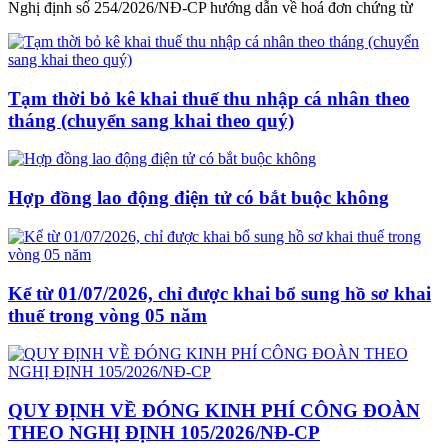
Nghị định số 254/2026/NĐ-CP hướng dẫn về hoá đơn chứng từ
Tạm thời bỏ kê khai thuế thu nhập cá nhân theo
tháng (chuyển sang khai theo quý)
Hợp đồng lao động điện tử có bắt buộc không
Kể từ 01/07/2026, chỉ được khai bổ sung hồ sơ khai
thuế trong vòng 05 năm
QUY ĐỊNH VỀ ĐÓNG KINH PHÍ CÔNG ĐOÀN
THEO NGHỊ ĐỊNH 105/2026/NĐ-CP