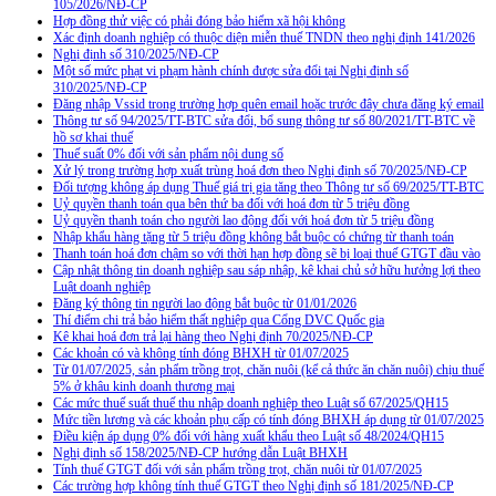
105/2026/NĐ-CP
Hợp đồng thử việc có phải đóng bảo hiểm xã hội không
Xác định doanh nghiệp có thuộc diện miễn thuế TNDN theo nghị định 141/2026
Nghị định số 310/2025/NĐ-CP
Một số mức phạt vi phạm hành chính được sửa đổi tại Nghị định số
310/2025/NĐ-CP
Đăng nhập Vssid trong trường hợp quên email hoặc trước đây chưa đăng ký email
Thông tư số 94/2025/TT-BTC sửa đổi, bổ sung thông tư số 80/2021/TT-BTC về
hồ sơ khai thuế
Thuế suất 0% đối với sản phẩm nội dung số
Xử lý trong trường hợp xuất trùng hoá đơn theo Nghị định số 70/2025/NĐ-CP
Đối tượng không áp dụng Thuế giá trị gia tăng theo Thông tư số 69/2025/TT-BTC
Uỷ quyền thanh toán qua bên thứ ba đối với hoá đơn từ 5 triệu đồng
Uỷ quyền thanh toán cho người lao động đối với hoá đơn từ 5 triệu đồng
Nhập khẩu hàng tặng từ 5 triệu đồng không bắt buộc có chứng từ thanh toán
Thanh toán hoá đơn chậm so với thời hạn hợp đồng sẽ bị loại thuế GTGT đầu vào
Cập nhật thông tin doanh nghiệp sau sáp nhập, kê khai chủ sở hữu hưởng lợi theo
Luật doanh nghiệp
Đăng ký thông tin người lao động bắt buộc từ 01/01/2026
Thí điểm chi trả bảo hiểm thất nghiệp qua Cổng DVC Quốc gia
Kê khai hoá đơn trả lại hàng theo Nghị định 70/2025/NĐ-CP
Các khoản có và không tính đóng BHXH từ 01/07/2025
Từ 01/07/2025, sản phẩm trồng trọt, chăn nuôi (kể cả thức ăn chăn nuôi) chịu thuế
5% ở khâu kinh doanh thương mại
Các mức thuế suất thuế thu nhập doanh nghiệp theo Luật số 67/2025/QH15
Mức tiền lương và các khoản phụ cấp có tính đóng BHXH áp dụng từ 01/07/2025
Điều kiện áp dụng 0% đối với hàng xuất khẩu theo Luật số 48/2024/QH15
Nghị định số 158/2025/NĐ-CP hướng dẫn Luật BHXH
Tính thuế GTGT đối với sản phẩm trồng trọt, chăn nuôi từ 01/07/2025
Các trường hợp không tính thuế GTGT theo Nghị định số 181/2025/NĐ-CP