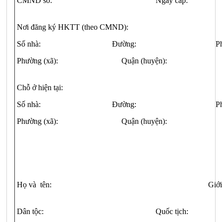
CMND số:
Ngày cấp:
Nơi đăng ký HKTT (theo CMND):
Số nhà: Đường: Phố
Phường (xã): Quận (huyện): 
Chỗ ở hiện tại:
Số nhà: Đường: Phố
Phường (xã): Quận (huyện):
Họ và tên:
Giới
Dân tộc:
Quốc tịch: