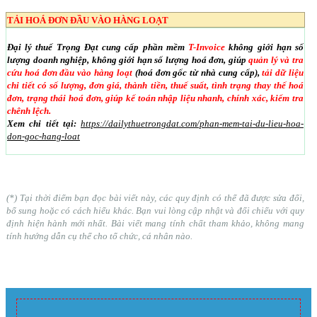
TẢI HOÁ ĐƠN ĐẦU VÀO HÀNG LOẠT
Đại lý thuế Trọng Đạt cung cấp phần mềm
T-Invoice
không giới hạn số
lượng doanh nghiệp, không giới hạn số lượng hoá đơn, giúp
quản lý và tra
cứu hoá đơn đầu vào hàng loạt
(hoá đơn gốc từ nhà cung cấp),
tải dữ liệu
chi tiết có số lượng, đơn giá, thành tiền, thuế suất, tình trạng thay thế hoá
đơn, trạng thái hoá đơn, giúp kế toán nhập liệu nhanh, chính xác, kiểm tra
chênh lệch.
Xem chi tiết tại:
https://dailythuetrongdat.com/phan-mem-tai-du-lieu-hoa-
don-goc-hang-loat
(*) Tại thời điểm bạn đọc bài viết này, các quy định có thể đã được sửa đổi,
bổ sung hoặc có cách hiểu khác. Bạn vui lòng cập nhật và đối chiếu với quy
định hiện hành mới nhất. Bài viết mang tính chất tham khảo, không mang
tính hướng dẫn cụ thể cho tổ chức, cá nhân nào.