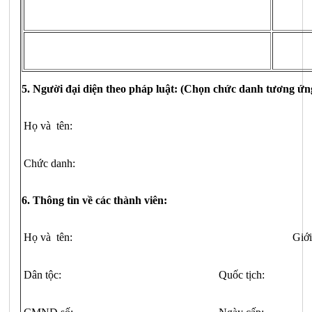
5. Người
đại
diện theo pháp luật: (Chọn chức danh tương ứng
Họ và tên:
Chức danh:
6. Thông tin về các thành viên:
Họ và tên:
Giới
Dân tộc:
Quốc tịch: