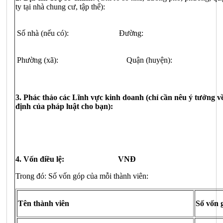
ty tại nhà chung cư, tập thể):
Số nhà (nếu có):
Đường: Phố (t
Phường (xã):
Quận (huyện):
3.
Phác
thảo
các Lĩnh vực kinh doanh (chỉ cần nêu ý tưởng về 
định của pháp luật cho bạn):
4. Vốn
điều
lệ:
VNĐ
Trong đó: Số vốn góp của mỗi thành viên:
Tên thành viên
Số vốn 