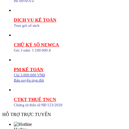
Hỗ trợ từ A-Z
DỊCH VỤ KẾ TOÁN
Trọn gói sổ sách
CHỮ KÝ SỐ NEWCA
Gói 3 năm: 1.100.000 đ
PM KẾ TOÁN
Chỉ 3.000.000 VNĐ
Bản quyền trọn đời
CTKT THUẾ TNCN
Chứng từ điện tử NĐ 123/2020
HỖ TRỢ TRỰC TUYẾN