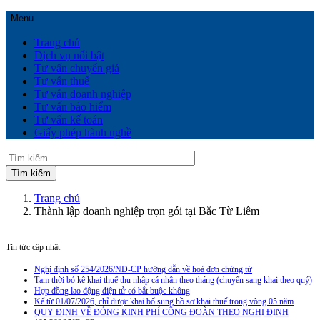
Menu
Trang chủ
Dịch vụ nổi bật
Tư vấn chuyển giá
Tư vấn thuế
Tư vấn doanh nghiệp
Tư vấn bảo hiểm
Tư vấn kế toán
Giấy phép hành nghề
Trang chủ
Thành lập doanh nghiệp trọn gói tại Bắc Từ Liêm
Tin tức cập nhật
Nghị định số 254/2026/NĐ-CP hướng dẫn về hoá đơn chứng từ
Tạm thời bỏ kê khai thuế thu nhập cá nhân theo tháng (chuyển sang khai theo quý)
Hợp đồng lao động điện tử có bắt buộc không
Kể từ 01/07/2026, chỉ được khai bổ sung hồ sơ khai thuế trong vòng 05 năm
QUY ĐỊNH VỀ ĐÓNG KINH PHÍ CÔNG ĐOÀN THEO NGHỊ ĐỊNH