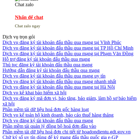
Chat zalo
Nhấn để chat
Chat zalo ngay
Dịch vụ trọn gói
Dịch vụ đăng ký tài khoản đấu thầu qua mạng tại Vĩnh Phúc
Dịch vụ đăng ký tài khoản đấu thầu qua mạng tại TP Hồ Chí Minh
Dịch vụ đăng ký tài khoản đấu thầu qua mạng tại Phạm Văn Đồng
Hỗ trợ đăng ký tài khoản đấu thầu qua mạng
Thủ tục đăng ký tài khoản đấu thầu qua mạng
Hướng dẫn đăng ký tài khoản đấu thầu qua mạng
Dịch vụ đăng ký tài khoản đấu thầu qua mạng uy tín
Dịch vụ đăng ký tài khoản đấu thầu qua mạng nhanh nhất
Dịch vụ đăng ký tài khoản đấu thầu qua mạng tại Hà Nội
Dịch vụ kê khai bảo hiểm xã hội
Dịch vụ đăng ký mã đơn vị, báo tăng, báo giảm, làm hồ sơ bảo hiểm
xã hội
Phần mềm tải dữ liệu hoá đơn gốc hàng loạt
Dịch vụ kế toán hộ kinh doanh, báo cáo thuế hàng tháng
Dịch vụ đăng ký tài khoản đấu thầu qua mạng
Phần mềm tải quản lý đồng bộ hoá đơn đầu vào
Phần mềm tải dữ liệu hoá đơn chi tiết từ hoadondientu.gdt.gov.vn
Chữ ký số uy tín dùng để ký mạng đấu thầu quốc gia e-GP