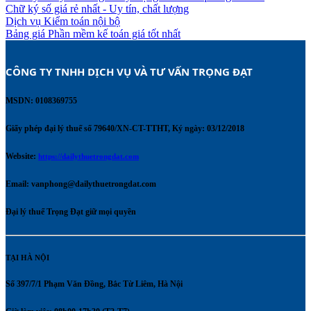
Chữ ký số giá rẻ nhất - Uy tín, chất lượng
Dịch vụ Kiểm toán nội bộ
Bảng giá Phần mềm kế toán giá tốt nhất
CÔNG TY TNHH DỊCH VỤ VÀ TƯ VẤN TRỌNG ĐẠT 
MSDN: 0108369755
Giấy phép đại lý thuế số 79640/XN-CT-TTHT, Ký ngày: 03/12/2018
Website:
https://dailythuetrongdat.com
Email:
vanphong@dailythuetrongdat.com
Đại lý thuế Trọng Đạt giữ mọi quyền
TẠI HÀ NỘI
Số 397/7/1 Phạm Văn Đồng, Bắc Từ Liêm, Hà Nội