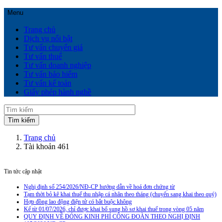
Menu
Trang chủ
Dịch vụ nổi bật
Tư vấn chuyển giá
Tư vấn thuế
Tư vấn doanh nghiệp
Tư vấn bảo hiểm
Tư vấn kế toán
Giấy phép hành nghề
Trang chủ
Tài khoản 461
Tin tức cập nhật
Nghị định số 254/2026/NĐ-CP hướng dẫn về hoá đơn chứng từ
Tạm thời bỏ kê khai thuế thu nhập cá nhân theo tháng (chuyển sang khai theo quý)
Hợp đồng lao động điện tử có bắt buộc không
Kể từ 01/07/2026, chỉ được khai bổ sung hồ sơ khai thuế trong vòng 05 năm
QUY ĐỊNH VỀ ĐÓNG KINH PHÍ CÔNG ĐOÀN THEO NGHỊ ĐỊNH