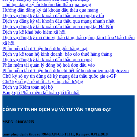
Thủ tục đăng ký tài khoản đấu thầu qua mạng
Hướng dẫn đăng ký tài khoản đấu thầu qua mạng
Dịch vụ đăng ký tài khoản đấu thầu qua mạng uy tín
Dịch vụ đăng ký tài khoản đấu thầu qua mạng nhanh nhất
Dịch vụ đăng ký tài khoản đấu thầu qua mạng tại Hà Nội
Dịch vụ kê khai bảo hiểm xã hội
Dịch vụ đăng ký mã đơn vị, báo tăng, báo giảm, làm hồ sơ bảo hiểm
xã hội
Phần mềm tải dữ liệu hoá đơn gốc hàng loạt
Dịch vụ kế toán hộ kinh doanh, báo cáo thuế hàng tháng
Dịch vụ đăng ký tài khoản đấu thầu qua mạng
Phần mềm tải quản lý đồng bộ hoá đơn đầu vào
Phần mềm tải dữ liệu hoá đơn chi tiết từ hoadondientu.gdt.gov.vn
Chữ ký số uy tín dùng để ký mạng đấu thầu quốc gia e-GP
Chữ ký số giá rẻ nhất - Uy tín, chất lượng
Dịch vụ Kiểm toán nội bộ
Bảng giá Phần mềm kế toán giá tốt nhất
CÔNG TY TNHH DỊCH VỤ VÀ TƯ VẤN TRỌNG ĐẠT 
MSDN: 0108369755
Giấy phép đại lý thuế số 79640/XN-CT-TTHT, Ký ngày: 03/12/2018