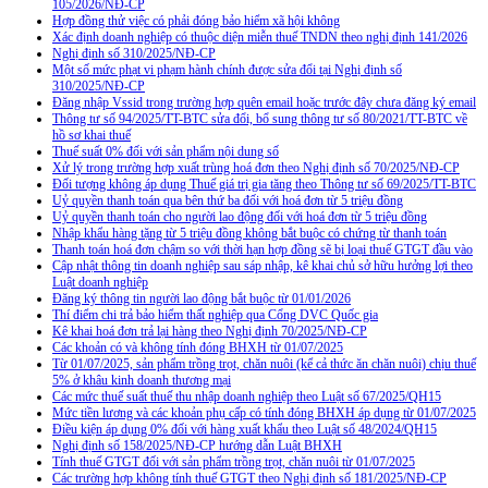
105/2026/NĐ-CP
Hợp đồng thử việc có phải đóng bảo hiểm xã hội không
Xác định doanh nghiệp có thuộc diện miễn thuế TNDN theo nghị định 141/2026
Nghị định số 310/2025/NĐ-CP
Một số mức phạt vi phạm hành chính được sửa đổi tại Nghị định số
310/2025/NĐ-CP
Đăng nhập Vssid trong trường hợp quên email hoặc trước đây chưa đăng ký email
Thông tư số 94/2025/TT-BTC sửa đổi, bổ sung thông tư số 80/2021/TT-BTC về
hồ sơ khai thuế
Thuế suất 0% đối với sản phẩm nội dung số
Xử lý trong trường hợp xuất trùng hoá đơn theo Nghị định số 70/2025/NĐ-CP
Đối tượng không áp dụng Thuế giá trị gia tăng theo Thông tư số 69/2025/TT-BTC
Uỷ quyền thanh toán qua bên thứ ba đối với hoá đơn từ 5 triệu đồng
Uỷ quyền thanh toán cho người lao động đối với hoá đơn từ 5 triệu đồng
Nhập khẩu hàng tặng từ 5 triệu đồng không bắt buộc có chứng từ thanh toán
Thanh toán hoá đơn chậm so với thời hạn hợp đồng sẽ bị loại thuế GTGT đầu vào
Cập nhật thông tin doanh nghiệp sau sáp nhập, kê khai chủ sở hữu hưởng lợi theo
Luật doanh nghiệp
Đăng ký thông tin người lao động bắt buộc từ 01/01/2026
Thí điểm chi trả bảo hiểm thất nghiệp qua Cổng DVC Quốc gia
Kê khai hoá đơn trả lại hàng theo Nghị định 70/2025/NĐ-CP
Các khoản có và không tính đóng BHXH từ 01/07/2025
Từ 01/07/2025, sản phẩm trồng trọt, chăn nuôi (kể cả thức ăn chăn nuôi) chịu thuế
5% ở khâu kinh doanh thương mại
Các mức thuế suất thuế thu nhập doanh nghiệp theo Luật số 67/2025/QH15
Mức tiền lương và các khoản phụ cấp có tính đóng BHXH áp dụng từ 01/07/2025
Điều kiện áp dụng 0% đối với hàng xuất khẩu theo Luật số 48/2024/QH15
Nghị định số 158/2025/NĐ-CP hướng dẫn Luật BHXH
Tính thuế GTGT đối với sản phẩm trồng trọt, chăn nuôi từ 01/07/2025
Các trường hợp không tính thuế GTGT theo Nghị định số 181/2025/NĐ-CP