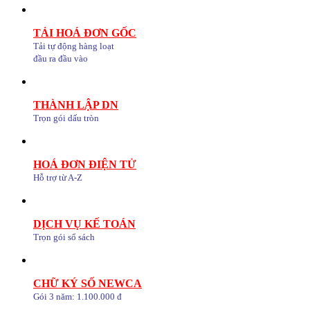
TẢI HOÁ ĐƠN GỐC
Tải tự động hàng loạt
đầu ra đầu vào
THÀNH LẬP DN
Trọn gói dấu tròn
HOÁ ĐƠN ĐIỆN TỬ
Hỗ trợ từ A-Z
DỊCH VỤ KẾ TOÁN
Trọn gói sổ sách
CHỮ KÝ SỐ NEWCA
Gói 3 năm: 1.100.000 đ