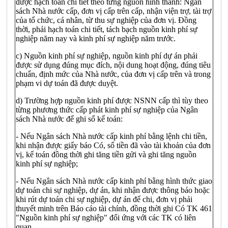
được hạch toán chi tiết theo từng nguồn hình thành: Ngân
sách Nhà nước cấp, đơn vị cấp trên cấp, nhận viện trợ, tài trợ
của tổ chức, cá nhân, từ thu sự nghiệp của đơn vị. Đồng
thời, phải hạch toán chi tiết, tách bạch nguồn kinh phí sự
nghiệp năm nay và kinh phí sự nghiệp năm trước.
c) Nguồn kinh phí sự nghiệp, nguồn kinh phí dự án phải
được sử dụng đúng mục đích, nội dung hoạt động, đúng tiêu
chuẩn, định mức của Nhà nước, của đơn vị cấp trên và trong
phạm vi dự toán đã được duyệt.
d) Trường hợp nguồn kinh phí được NSNN cấp thì tùy theo
từng phương thức cấp phát kinh phí sự nghiệp của Ngân
sách Nhà nước để ghi sổ kế toán:
- Nếu Ngân sách Nhà nước cấp kinh phí bằng lệnh chi tiền,
khi nhận được giấy báo Có, số tiền đã vào tài khoản của đơn
vị, kế toán đồng thời ghi tăng tiền gửi và ghi tăng nguồn
kinh phí sự nghiệp;
- Nếu Ngân sách Nhà nước cấp kinh phí bằng hình thức giao
dự toán chi sự nghiệp, dự án, khi nhận được thông báo hoặc
khi rút dự toán chi sự nghiệp, dự án để chi, đơn vị phải
thuyết minh trên Báo cáo tài chính, đồng thời ghi Có TK 461
"Nguồn kinh phí sự nghiệp" đối ứng với các TK có liên
quan.