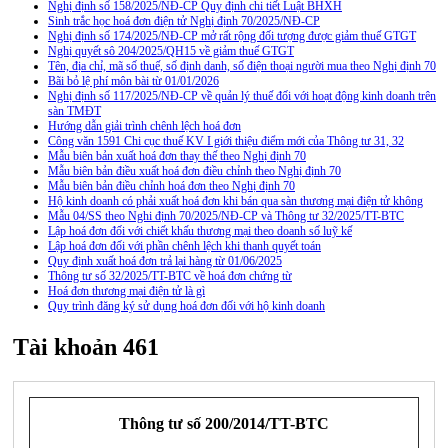
Nghị định số 158/2025/NĐ-CP Quy định chi tiết Luật BHXH
Sinh trắc học hoá đơn điện tử Nghị định 70/2025/NĐ-CP
Nghị định số 174/2025/NĐ-CP mở rất rộng đối tượng được giảm thuế GTGT
Nghị quyết sô 204/2025/QH15 về giảm thuế GTGT
Tên, địa chỉ, mã số thuế, số định danh, số điện thoại người mua theo Nghị định 70
Bãi bỏ lệ phí môn bài từ 01/01/2026
Nghị định số 117/2025/NĐ-CP về quản lý thuế đối với hoạt động kinh doanh trên
sàn TMĐT
Hướng dẫn giải trình chênh lệch hoá đơn
Công văn 1591 Chi cục thuế KV I giới thiệu điểm mới của Thông tư 31, 32
Mẫu biên bản xuất hoá đơn thay thế theo Nghị định 70
Mẫu biên bản điều xuất hoá đơn điều chỉnh theo Nghị định 70
Mẫu biên bản điều chỉnh hoá đơn theo Nghị định 70
Hộ kinh doanh có phải xuất hoá đơn khi bán qua sàn thương mại điện tử không
Mẫu 04/SS theo Nghi định 70/2025/NĐ-CP và Thông tư 32/2025/TT-BTC
Lập hoá đơn đối với chiết khấu thương mại theo doanh số luỹ kế
Lập hoá đơn đối với phần chênh lệch khi thanh quyết toán
Quy định xuất hoá đơn trả lại hàng từ 01/06/2025
Thông tư số 32/2025/TT-BTC về hoá đơn chứng từ
Hoá đơn thương mại điện tử là gì
Quy trình đăng ký sử dụng hoá đơn đối với hộ kinh doanh
Tài khoản 461
Thông tư số 200/2014/TT-BTC