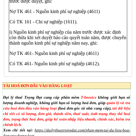
trước được duyệt, ghi:
Nợ TK 461 - Nguồn kinh phí sự nghiệp (4611)
Có TK 161 - Chi sự nghiệp (1611).
i) Nguồn kinh phí sự nghiệp của năm trước được xác định
còn thừa khi xét duyệt báo cáo quyết toán năm, được chuyển
thành nguồn kinh phí sự nghiệp năm nay, ghi:
Nợ TK 461- Nguồn kinh phí sự nghiệp (4611)
Có TK 461- Nguồn kinh phí sự nghiệp (4612).
TẢI HOÁ ĐƠN ĐẦU VÀO HÀNG LOẠT
Đại lý thuế Trọng Đạt cung cấp phần mềm
T-Invoice
không giới hạn số
lượng doanh nghiệp, không giới hạn số lượng hoá đơn, giúp
quản lý và tra
cứu hoá đơn đầu vào hàng loạt
(hoá đơn gốc từ nhà cung cấp),
tải dữ liệu
chi tiết có số lượng, đơn giá, thành tiền, thuế suất, tình trạng thay thế hoá
đơn, trạng thái hoá đơn, giúp kế toán nhập liệu nhanh, chính xác, kiểm tra
chênh lệch.
Xem chi tiết tại:
https://dailythuetrongdat.com/phan-mem-tai-du-lieu-hoa-
don-goc-hang-loat