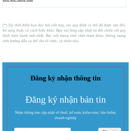
(*) Tại thời điểm bạn đọc bài viết này, các quy định có thể đã được sửa đổi,
bổ sung hoặc có cách hiểu khác. Bạn vui lòng cập nhật và đối chiếu với quy
định hiện hành mới nhất. Bài viết mang tính chất tham khảo, không mang
tính hướng dẫn cụ thể cho tổ chức, cá nhân nào.
Đăng ký nhận thông tin
Đăng ký nhận bản tin
Nhận thông báo cập nhật về thuế; kế toán, kiểm toán; bảo hiểm;
doanh nghiệp