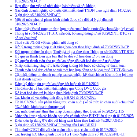
105/2026/NĐ-CP
Hợp đồng thử việc có phải đóng bảo hiểm xã hội không
Xác định doanh nghiệp có thuộc diện miễn thuế TNDN theo nghị định 141/2026
Nghị định số 310/2025/NĐ-CP
Một số mức phạt vi phạm hành chính được sửa đổi tại Nghị định số
310/2025/NĐ-CP
Đăng nhập Vssid trong trường hợp quên email hoặc trước đây chưa đăng ký email
Thông tư số 94/2025/TT-BTC sửa đổi, bổ sung thông tư số 80/2021/TT-BTC về
hồ sơ khai thuế
Thuế suất 0% đối với sản phẩm nội dung số
Xử lý trong trường hợp xuất trùng hoá đơn theo Nghị định số 70/2025/NĐ-CP
Đối tượng không áp dụng Thuế giá trị gia tăng theo Thông tư số 69/2025/TT-BTC
Uỷ quyền thanh toán qua bên thứ ba đối với hoá đơn từ 5 triệu đồng
Uỷ quyền thanh toán cho người lao động đối với hoá đơn từ 5 triệu đồng
Nhập khẩu hàng tặng từ 5 triệu đồng không bắt buộc có chứng từ thanh toán
Thanh toán hoá đơn chậm so với thời hạn hợp đồng sẽ bị loại thuế GTGT đầu vào
Cập nhật thông tin doanh nghiệp sau sáp nhập, kê khai chủ sở hữu hưởng lợi theo
Luật doanh nghiệp
Đăng ký thông tin người lao động bắt buộc từ 01/01/2026
Thí điểm chi trả bảo hiểm thất nghiệp qua Cổng DVC Quốc gia
Kê khai hoá đơn trả lại hàng theo Nghị định 70/2025/NĐ-CP
Các khoản có và không tính đóng BHXH từ 01/07/2025
Từ 01/07/2025, sản phẩm trồng trọt, chăn nuôi (kể cả thức ăn chăn nuôi) chịu thuế
5% ở khâu kinh doanh thương mại
Các mức thuế suất thuế thu nhập doanh nghiệp theo Luật số 67/2025/QH15
Mức tiền lương và các khoản phụ cấp có tính đóng BHXH áp dụng từ 01/07/2025
Điều kiện áp dụng 0% đối với hàng xuất khẩu theo Luật số 48/2024/QH15
Nghị định số 158/2025/NĐ-CP hướng dẫn Luật BHXH
Tính thuế GTGT đối với sản phẩm trồng trọt, chăn nuôi từ 01/07/2025
Các trường hợp không tính thuế GTGT theo Nghị định số 181/2025/NĐ-CP