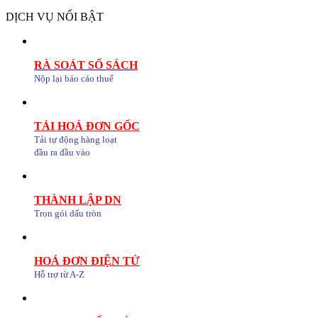
DỊCH VỤ NỔI BẬT
RÀ SOÁT SỔ SÁCH
Nộp lại báo cáo thuế
TẢI HOÁ ĐƠN GỐC
Tải tự động hàng loạt
đầu ra đầu vào
THÀNH LẬP DN
Trọn gói dấu tròn
HOÁ ĐƠN ĐIỆN TỬ
Hỗ trợ từ A-Z