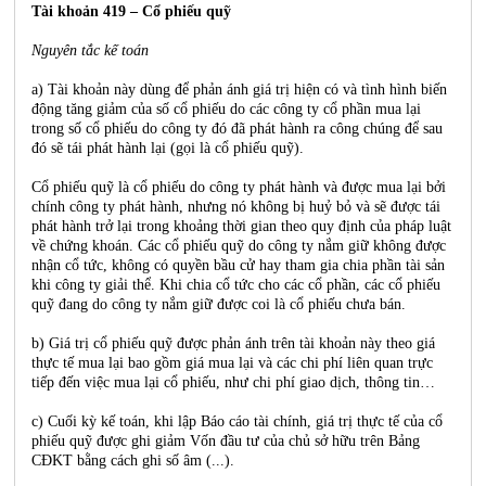
Tài khoản 419 – Cổ phiếu quỹ
Nguyên tắc kế toán
a) Tài khoản này dùng để phản ánh giá trị hiện có và tình hình biến
động tăng giảm của số cổ phiếu do các công ty cổ phần mua lại
trong số cổ phiếu do công ty đó đã phát hành ra công chúng để sau
đó sẽ tái phát hành lại (gọi là cổ phiếu quỹ).
Cổ phiếu quỹ là cổ phiếu do công ty phát hành và được mua lại bởi
chính công ty phát hành, nhưng nó không bị huỷ bỏ và sẽ được tái
phát hành trở lại trong khoảng thời gian theo quy định của pháp luật
về chứng khoán. Các cổ phiếu quỹ do công ty nắm giữ không được
nhận cổ tức, không có quyền bầu cử hay tham gia chia phần tài sản
khi công ty giải thể. Khi chia cổ tức cho các cổ phần, các cổ phiếu
quỹ đang do công ty nắm giữ được coi là cổ phiếu chưa bán.
b) Giá trị cổ phiếu quỹ được phản ánh trên tài khoản này theo giá
thực tế mua lại bao gồm giá mua lại và các chi phí liên quan trực
tiếp đến việc mua lại cổ phiếu, như chi phí giao dịch, thông tin…
c) Cuối kỳ kế toán, khi lập Báo cáo tài chính, giá trị thực tế của cổ
phiếu quỹ được ghi giảm Vốn đầu tư của chủ sở hữu trên Bảng
CĐKT bằng cách ghi số âm (...).