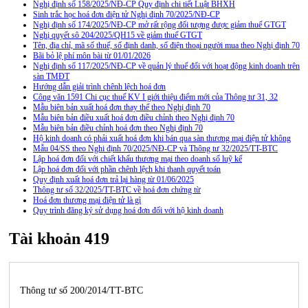
Nghị định số 158/2025/NĐ-CP Quy định chi tiết Luật BHXH
Sinh trắc học hoá đơn điện tử Nghị định 70/2025/NĐ-CP
Nghị định số 174/2025/NĐ-CP mở rất rộng đối tượng được giảm thuế GTGT
Nghị quyết sô 204/2025/QH15 về giảm thuế GTGT
Tên, địa chỉ, mã số thuế, số định danh, số điện thoại người mua theo Nghị định 70
Bãi bỏ lệ phí môn bài từ 01/01/2026
Nghị định số 117/2025/NĐ-CP về quản lý thuế đối với hoạt động kinh doanh trên
sàn TMĐT
Hướng dẫn giải trình chênh lệch hoá đơn
Công văn 1591 Chi cục thuế KV I giới thiệu điểm mới của Thông tư 31, 32
Mẫu biên bản xuất hoá đơn thay thế theo Nghị định 70
Mẫu biên bản điều xuất hoá đơn điều chỉnh theo Nghị định 70
Mẫu biên bản điều chỉnh hoá đơn theo Nghị định 70
Hộ kinh doanh có phải xuất hoá đơn khi bán qua sàn thương mại điện tử không
Mẫu 04/SS theo Nghi định 70/2025/NĐ-CP và Thông tư 32/2025/TT-BTC
Lập hoá đơn đối với chiết khấu thương mại theo doanh số luỹ kế
Lập hoá đơn đối với phần chênh lệch khi thanh quyết toán
Quy định xuất hoá đơn trả lại hàng từ 01/06/2025
Thông tư số 32/2025/TT-BTC về hoá đơn chứng từ
Hoá đơn thương mại điện tử là gì
Quy trình đăng ký sử dụng hoá đơn đối với hộ kinh doanh
Tài khoản 419
Thông tư số 200/2014/TT-BTC