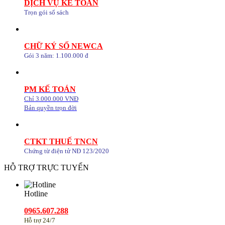
DỊCH VỤ KẾ TOÁN
Trọn gói sổ sách
CHỮ KÝ SỐ NEWCA
Gói 3 năm: 1.100.000 đ
PM KẾ TOÁN
Chỉ 3.000.000 VNĐ
Bản quyền trọn đời
CTKT THUẾ TNCN
Chứng từ điện tử NĐ 123/2020
HỖ TRỢ TRỰC TUYẾN
Hotline
0965.607.288
Hỗ trợ 24/7