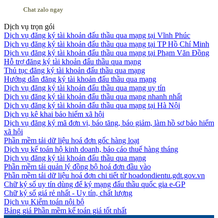
Chat zalo ngay
Dịch vụ trọn gói
Dịch vụ đăng ký tài khoản đấu thầu qua mạng tại Vĩnh Phúc
Dịch vụ đăng ký tài khoản đấu thầu qua mạng tại TP Hồ Chí Minh
Dịch vụ đăng ký tài khoản đấu thầu qua mạng tại Phạm Văn Đồng
Hỗ trợ đăng ký tài khoản đấu thầu qua mạng
Thủ tục đăng ký tài khoản đấu thầu qua mạng
Hướng dẫn đăng ký tài khoản đấu thầu qua mạng
Dịch vụ đăng ký tài khoản đấu thầu qua mạng uy tín
Dịch vụ đăng ký tài khoản đấu thầu qua mạng nhanh nhất
Dịch vụ đăng ký tài khoản đấu thầu qua mạng tại Hà Nội
Dịch vụ kê khai bảo hiểm xã hội
Dịch vụ đăng ký mã đơn vị, báo tăng, báo giảm, làm hồ sơ bảo hiểm
xã hội
Phần mềm tải dữ liệu hoá đơn gốc hàng loạt
Dịch vụ kế toán hộ kinh doanh, báo cáo thuế hàng tháng
Dịch vụ đăng ký tài khoản đấu thầu qua mạng
Phần mềm tải quản lý đồng bộ hoá đơn đầu vào
Phần mềm tải dữ liệu hoá đơn chi tiết từ hoadondientu.gdt.gov.vn
Chữ ký số uy tín dùng để ký mạng đấu thầu quốc gia e-GP
Chữ ký số giá rẻ nhất - Uy tín, chất lượng
Dịch vụ Kiểm toán nội bộ
Bảng giá Phần mềm kế toán giá tốt nhất