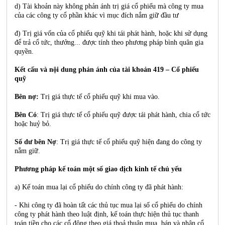
d) Tài khoản này không phản ánh trị giá cổ phiếu mà công ty mua
của các công ty cổ phần khác vì mục đích nắm giữ đầu tư
đ) Trị giá vốn của cổ phiếu quỹ khi tái phát hành, hoặc khi sử dụng
để trả cổ tức, thưởng... được tính theo phương pháp bình quân gia
quyền.
Kết cấu và nội dung phản ánh của tài khoản 419 – Cổ phiếu
quỹ
Bên nợ:
Trị giá thực tế cổ phiếu quỹ khi mua vào.
Bên Có
: Trị giá thực tế cổ phiếu quỹ được tái phát hành, chia cổ tức
hoặc huỷ bỏ.
Số dư bên Nợ
: Trị giá thực tế cổ phiếu quỹ hiện đang do công ty
nắm giữ.
Phương pháp kế toán một số giao dịch kinh tế chủ yếu
a) Kế toán mua lại cổ phiếu do chính công ty đã phát hành:
- Khi công ty đã hoàn tất các thủ tục mua lại số cổ phiếu do chính
công ty phát hành theo luật định, kế toán thực hiện thủ tục thanh
toán tiền cho các cổ đông theo giá thoả thuận mua, bán và nhận cổ