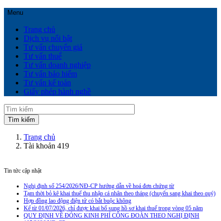
Menu
Trang chủ
Dịch vụ nổi bật
Tư vấn chuyển giá
Tư vấn thuế
Tư vấn doanh nghiệp
Tư vấn bảo hiểm
Tư vấn kế toán
Giấy phép hành nghề
Trang chủ
Tài khoản 419
Tin tức cập nhật
Nghị định số 254/2026/NĐ-CP hướng dẫn về hoá đơn chứng từ
Tạm thời bỏ kê khai thuế thu nhập cá nhân theo tháng (chuyển sang khai theo quý)
Hợp đồng lao động điện tử có bắt buộc không
Kể từ 01/07/2026, chỉ được khai bổ sung hồ sơ khai thuế trong vòng 05 năm
QUY ĐỊNH VỀ ĐÓNG KINH PHÍ CÔNG ĐOÀN THEO NGHỊ ĐỊNH