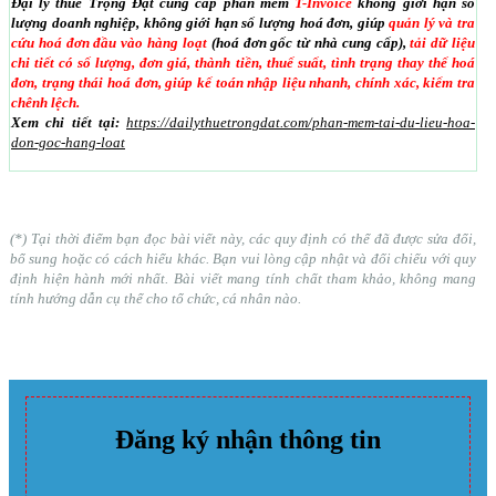
Đại lý thuế Trọng Đạt cung cấp phần mềm
T-Invoice
không giới hạn số
lượng doanh nghiệp, không giới hạn số lượng hoá đơn, giúp
quản lý và tra
cứu hoá đơn đầu vào hàng loạt
(hoá đơn gốc từ nhà cung cấp),
tải dữ liệu
chi tiết có số lượng, đơn giá, thành tiền, thuế suất, tình trạng thay thế hoá
đơn, trạng thái hoá đơn, giúp kế toán nhập liệu nhanh, chính xác, kiểm tra
chênh lệch.
Xem chi tiết tại:
https://dailythuetrongdat.com/phan-mem-tai-du-lieu-hoa-
don-goc-hang-loat
(*) Tại thời điểm bạn đọc bài viết này, các quy định có thể đã được sửa đổi,
bổ sung hoặc có cách hiểu khác. Bạn vui lòng cập nhật và đối chiếu với quy
định hiện hành mới nhất. Bài viết mang tính chất tham khảo, không mang
tính hướng dẫn cụ thể cho tổ chức, cá nhân nào.
Đăng ký nhận thông tin