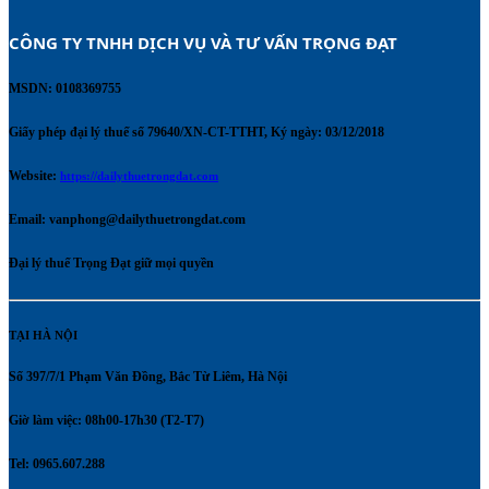
CÔNG TY TNHH DỊCH VỤ VÀ TƯ VẤN TRỌNG ĐẠT 
MSDN: 0108369755
Giấy phép đại lý thuế số 79640/XN-CT-TTHT, Ký ngày: 03/12/2018
Website:
https://dailythuetrongdat.com
Email:
vanphong@dailythuetrongdat.com
Đại lý thuế Trọng Đạt giữ mọi quyền
TẠI HÀ NỘI
Số 397/7/1 Phạm Văn Đồng, Bắc Từ Liêm, Hà Nội
Giờ làm việc: 08h00-17h30 (T2-T7)
Tel: 0965.607.288