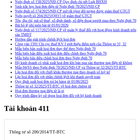
Nghị định số 158/2025/NĐ-CP Quy định chi tiết Luật BHXH
Sinh trắc học hoá đơn điện tử Nghị định 70/2025/NĐ-CP
Nghị định số 174/2025/NĐ-CP mở rất rộng đối tượng được giảm thuế GTGT
Nghị quyết sô 204/2025/QH15 về giảm thuế GTGT
Tên, địa chỉ, mã số thuế, số định danh, số điện thoại người mua theo Nghị định 70
Bãi bỏ lệ phí môn bài từ 01/01/2026
Nghị định số 117/2025/NĐ-CP về quản lý thuế đối với hoạt động kinh doanh trên
sàn TMĐT
Hướng dẫn giải trình chênh lệch hoá đơn
Công văn 1591 Chi cục thuế KV I giới thiệu điểm mới của Thông tư 31, 32
Mẫu biên bản xuất hoá đơn thay thế theo Nghị định 70
Mẫu biên bản điều xuất hoá đơn điều chỉnh theo Nghị định 70
Mẫu biên bản điều chỉnh hoá đơn theo Nghị định 70
Hộ kinh doanh có phải xuất hoá đơn khi bán qua sàn thương mại điện tử không
Mẫu 04/SS theo Nghi định 70/2025/NĐ-CP và Thông tư 32/2025/TT-BTC
Lập hoá đơn đối với chiết khấu thương mại theo doanh số luỹ kế
Lập hoá đơn đối với phần chênh lệch khi thanh quyết toán
Quy định xuất hoá đơn trả lại hàng từ 01/06/2025
Thông tư số 32/2025/TT-BTC về hoá đơn chứng từ
Hoá đơn thương mại điện tử là gì
Quy trình đăng ký sử dụng hoá đơn đối với hộ kinh doanh
Tài khoản 411
Thông tư số 200/2014/TT-BTC