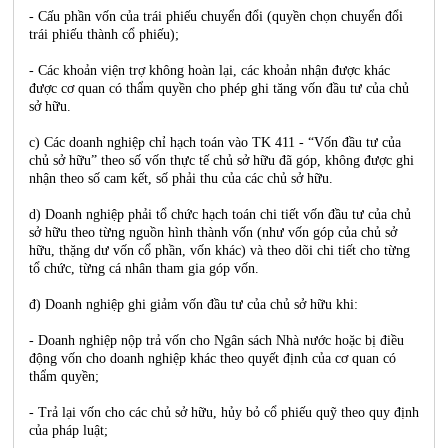
- Cấu phần vốn của trái phiếu chuyển đổi (quyền chọn chuyển đổi
trái phiếu thành cổ phiếu);
- Các khoản viện trợ không hoàn lại, các khoản nhận được khác
được cơ quan có thẩm quyền cho phép ghi tăng vốn đầu tư của chủ
sở hữu.
c) Các doanh nghiệp chỉ hạch toán vào TK 411 - “Vốn đầu tư của
chủ sở hữu” theo số vốn thực tế chủ sở hữu đã góp, không được ghi
nhận theo số cam kết, số phải thu của các chủ sở hữu.
d) Doanh nghiệp phải tổ chức hạch toán chi tiết vốn đầu tư của chủ
sở hữu theo từng nguồn hình thành vốn (như vốn góp của chủ sở
hữu, thặng dư vốn cổ phần, vốn khác) và theo dõi chi tiết cho từng
tổ chức, từng cá nhân tham gia góp vốn.
đ) Doanh nghiệp ghi giảm vốn đầu tư của chủ sở hữu khi:
- Doanh nghiệp nộp trả vốn cho Ngân sách Nhà nước hoặc bị điều
động vốn cho doanh nghiệp khác theo quyết định của cơ quan có
thẩm quyền;
- Trả lại vốn cho các chủ sở hữu, hủy bỏ cổ phiếu quỹ theo quy định
của pháp luật;