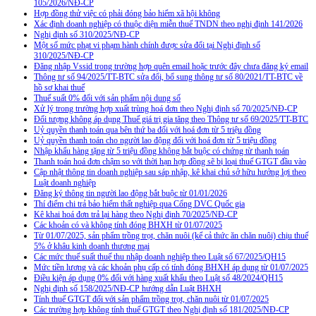
105/2026/NĐ-CP
Hợp đồng thử việc có phải đóng bảo hiểm xã hội không
Xác định doanh nghiệp có thuộc diện miễn thuế TNDN theo nghị định 141/2026
Nghị định số 310/2025/NĐ-CP
Một số mức phạt vi phạm hành chính được sửa đổi tại Nghị định số
310/2025/NĐ-CP
Đăng nhập Vssid trong trường hợp quên email hoặc trước đây chưa đăng ký email
Thông tư số 94/2025/TT-BTC sửa đổi, bổ sung thông tư số 80/2021/TT-BTC về
hồ sơ khai thuế
Thuế suất 0% đối với sản phẩm nội dung số
Xử lý trong trường hợp xuất trùng hoá đơn theo Nghị định số 70/2025/NĐ-CP
Đối tượng không áp dụng Thuế giá trị gia tăng theo Thông tư số 69/2025/TT-BTC
Uỷ quyền thanh toán qua bên thứ ba đối với hoá đơn từ 5 triệu đồng
Uỷ quyền thanh toán cho người lao động đối với hoá đơn từ 5 triệu đồng
Nhập khẩu hàng tặng từ 5 triệu đồng không bắt buộc có chứng từ thanh toán
Thanh toán hoá đơn chậm so với thời hạn hợp đồng sẽ bị loại thuế GTGT đầu vào
Cập nhật thông tin doanh nghiệp sau sáp nhập, kê khai chủ sở hữu hưởng lợi theo
Luật doanh nghiệp
Đăng ký thông tin người lao động bắt buộc từ 01/01/2026
Thí điểm chi trả bảo hiểm thất nghiệp qua Cổng DVC Quốc gia
Kê khai hoá đơn trả lại hàng theo Nghị định 70/2025/NĐ-CP
Các khoản có và không tính đóng BHXH từ 01/07/2025
Từ 01/07/2025, sản phẩm trồng trọt, chăn nuôi (kể cả thức ăn chăn nuôi) chịu thuế
5% ở khâu kinh doanh thương mại
Các mức thuế suất thuế thu nhập doanh nghiệp theo Luật số 67/2025/QH15
Mức tiền lương và các khoản phụ cấp có tính đóng BHXH áp dụng từ 01/07/2025
Điều kiện áp dụng 0% đối với hàng xuất khẩu theo Luật số 48/2024/QH15
Nghị định số 158/2025/NĐ-CP hướng dẫn Luật BHXH
Tính thuế GTGT đối với sản phẩm trồng trọt, chăn nuôi từ 01/07/2025
Các trường hợp không tính thuế GTGT theo Nghị định số 181/2025/NĐ-CP