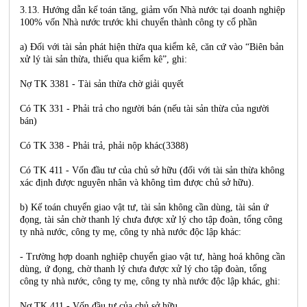
3.13. Hướng dẫn kế toán tăng, giảm vốn Nhà nước tại doanh nghiệp
100% vốn Nhà nước trước khi chuyển thành công ty cổ phần
a) Đối với tài sản phát hiện thừa qua kiểm kê, căn cứ vào “Biên bản
xử lý tài sản thừa, thiếu qua kiểm kê”, ghi:
Nợ TK 3381 - Tài sản thừa chờ giải quyết
Có TK 331 - Phải trả cho người bán (nếu tài sản thừa của người
bán)
Có TK 338 - Phải trả, phải nộp khác(3388)
Có TK 411 - Vốn đầu tư của chủ sở hữu (đối với tài sản thừa không
xác định được nguyên nhân và không tìm được chủ sở hữu).
b) Kế toán chuyển giao vật tư, tài sản không cần dùng, tài sản ứ
đọng, tài sản chờ thanh lý chưa được xử lý cho tập đoàn, tổng công
ty nhà nước, công ty mẹ, công ty nhà nước độc lập khác:
- Trường hợp doanh nghiệp chuyển giao vật tư, hàng hoá không cần
dùng, ứ đọng, chờ thanh lý chưa được xử lý cho tập đoàn, tổng
công ty nhà nước, công ty mẹ, công ty nhà nước độc lập khác, ghi:
Nợ TK 411 - Vốn đầu tư của chủ sở hữu