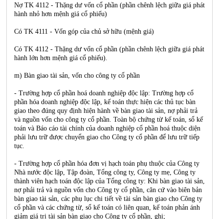
Nợ TK 4112 - Thặng dư vốn cổ phần (phần chênh lệch giữa giá phát
hành nhỏ hơn mệnh giá cổ phiếu)
Có TK 4111 - Vốn góp của chủ sở hữu (mệnh giá)
Có TK 4112 - Thặng dư vốn cổ phần (phần chênh lệch giữa giá phát
hành lớn hơn mệnh giá cổ phiếu).
m) Bàn giao tài sản, vốn cho công ty cổ phần
- Trường hợp cổ phần hoá doanh nghiệp độc lập: Trường hợp cổ
phần hóa doanh nghiệp độc lập, kế toán thực hiện các thủ tục bàn
giao theo đúng quy định hiện hành về bàn giao tài sản, nợ phải trả
và nguồn vốn cho công ty cổ phần. Toàn bộ chứng từ kế toán, sổ kế
toán và Báo cáo tài chính của doanh nghiệp cổ phần hoá thuộc diện
phải lưu trữ được chuyển giao cho Công ty cổ phần để lưu trữ tiếp
tục.
- Trường hợp cổ phần hóa đơn vị hạch toán phụ thuộc của Công ty
Nhà nước độc lập, Tập đoàn, Tổng công ty, Công ty mẹ, Công ty
thành viên hạch toán độc lập của Tổng công ty: Khi bàn giao tài sản,
nợ phải trả và nguồn vốn cho Công ty cổ phần, căn cứ vào biên bản
bàn giao tài sản, các phụ lục chi tiết về tài sản bàn giao cho Công ty
cổ phần và các chứng từ, sổ kế toán có liên quan, kế toán phản ánh
giảm giá trị tài sản bàn giao cho Công ty cổ phần, ghi;