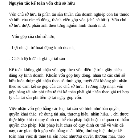
Nguyên tắc kế toán vốn chủ sở hữu
Vốn chủ sở hữu là phần tài sản thuần của doanh nghiệp còn lại thuộc
sở hữu của các cổ đông, thành viên góp vốn (chủ sở hữu). Vốn chủ
sở hữu được phản ánh theo từng nguồn hình thành như:
- Vốn góp của chủ sở hữu;
- Lợi nhuận từ hoạt động kinh doanh;
- Chênh lệch đánh giá lại tài sản.
Kế toán không ghi nhận vốn góp theo vốn điều lệ trên giấy phép
đăng ký kinh doanh. Khoản vốn góp huy động, nhận từ các chủ sở
hữu luôn được ghi nhận theo số thực góp, tuyệt đối không ghi nhận
theo số cam kết sẽ góp của các chủ sở hữu. Trường hợp nhận vốn
góp bằng tài sản phi tiền tệ thì kế toán phải ghi nhận theo giá trị hợp
lý của tài sản phi tiền tệ tại ngày góp vốn.
Việc nhận vốn góp bằng các loại tài sản vô hình như bản quyền,
quyền khai thác, sử dụng tài sản, thương hiệu, nhãn hiệu… chỉ được
thực hiện khi có quy định cụ thể của pháp luật hoặc cơ quan có thẩm
quyền cho phép. Khi pháp luật chưa có quy định cụ thể về vấn đề
này, các giao dịch góp vốn bằng nhãn hiệu, thương hiệu được kế
toán như việc đi thuê tài sản hoặc nhượng quyền thương mại, theo