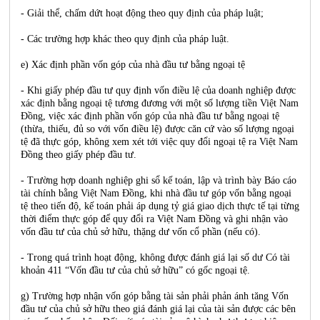
- Giải thể, chấm dứt hoạt động theo quy định của pháp luật;
- Các trường hợp khác theo quy định của pháp luật.
e) Xác định phần vốn góp của nhà đầu tư bằng ngoại tệ
- Khi giấy phép đầu tư quy định vốn điều lệ của doanh nghiệp được
xác định bằng ngoại tệ tương đương với một số lượng tiền Việt Nam
Đồng, việc xác định phần vốn góp của nhà đầu tư bằng ngoại tệ
(thừa, thiếu, đủ so với vốn điều lệ) được căn cứ vào số lượng ngoại
tệ đã thực góp, không xem xét tới việc quy đổi ngoại tệ ra Việt Nam
Đồng theo giấy phép đầu tư.
- Trường hợp doanh nghiệp ghi sổ kế toán, lập và trình bày Báo cáo
tài chính bằng Việt Nam Đồng, khi nhà đầu tư góp vốn bằng ngoại
tệ theo tiến độ, kế toán phải áp dụng tỷ giá giao dịch thực tế tại từng
thời điểm thực góp để quy đổi ra Việt Nam Đồng và ghi nhận vào
vốn đầu tư của chủ sở hữu, thặng dư vốn cổ phần (nếu có).
- Trong quá trình hoạt động, không được đánh giá lại số dư Có tài
khoản 411 “Vốn đầu tư của chủ sở hữu” có gốc ngoại tệ.
g) Trường hợp nhận vốn góp bằng tài sản phải phản ánh tăng Vốn
đầu tư của chủ sở hữu theo giá đánh giá lại của tài sản được các bên