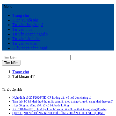
Menu
Trang chủ
Dịch vụ nổi bật
Tư vấn chuyển giá
Tư vấn thuế
Tư vấn doanh nghiệp
Tư vấn bảo hiểm
Tư vấn kế toán
Giấy phép hành nghề
Trang chủ
Tài khoản 411
Tin tức cập nhật
Nghị định số 254/2026/NĐ-CP hướng dẫn về hoá đơn chứng từ
Tạm thời bỏ kê khai thuế thu nhập cá nhân theo tháng (chuyển sang khai theo quý)
Hợp đồng lao động điện tử có bắt buộc không
Kể từ 01/07/2026, chỉ được khai bổ sung hồ sơ khai thuế trong vòng 05 năm
QUY ĐỊNH VỀ ĐÓNG KINH PHÍ CÔNG ĐOÀN THEO NGHỊ ĐỊNH