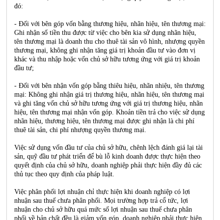
đó:
- Đối với bên góp vốn bằng thương hiệu, nhãn hiệu, tên thương mại:
Ghi nhận số tiền thu được từ việc cho bên kia sử dụng nhãn hiệu,
tên thương mại là doanh thu cho thuê tài sản vô hình, nhượng quyền
thương mại, không ghi nhận tăng giá trị khoản đầu tư vào đơn vị
khác và thu nhập hoặc vốn chủ sở hữu tương ứng với giá trị khoản
đầu tư;
- Đối với bên nhận vốn góp bằng thiêu hiệu, nhãn nhiệu, tên thương
mại: Không ghi nhận giá trị thương hiệu, nhãn hiệu, tên thương mại
và ghi tăng vốn chủ sở hữu tương ứng với giá trị thương hiệu, nhãn
hiệu, tên thương mại nhận vốn góp. Khoản tiền trả cho việc sử dụng
nhãn hiệu, thương hiệu, tên thương mại được ghi nhận là chi phí
thuê tài sản, chi phí nhượng quyền thương mại.
Việc sử dụng vốn đầu tư của chủ sở hữu, chênh lệch đánh giá lại tài
sản, quỹ đầu tư phát triển để bù lỗ kinh doanh được thực hiện theo
quyết định của chủ sở hữu, doanh nghiệp phải thực hiện đầy đủ các
thủ tục theo quy định của pháp luật.
Việc phân phối lợi nhuận chỉ thực hiện khi doanh nghiệp có lợi
nhuận sau thuế chưa phân phối. Mọi trường hợp trả cổ tức, lợi
nhuận cho chủ sở hữu quá mức số lợi nhuận sau thuế chưa phân
phối về bản chất đều là giảm vốn góp, doanh nghiệp phải thực hiện