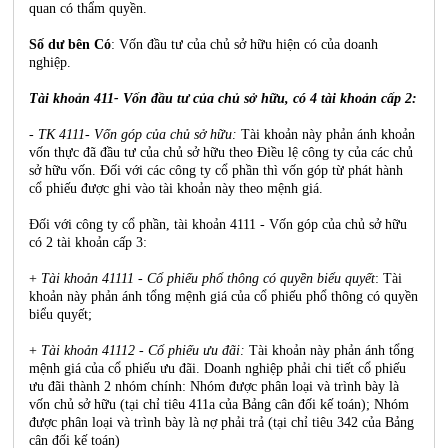
quan có thẩm quyền.
Số dư bên Có
: Vốn đầu tư của chủ sở hữu hiện có của doanh
nghiệp.
Tài khoản 411- Vốn đầu tư của chủ sở hữu, có 4 tài khoản cấp 2:
- TK 4111- Vốn góp của chủ sở hữu:
Tài khoản này phản ánh khoản
vốn thực đã đầu tư của chủ sở hữu theo Điều lệ công ty của các chủ
sở hữu vốn. Đối với các công ty cổ phần thì vốn góp từ phát hành
cổ phiếu được ghi vào tài khoản này theo mệnh giá.
Đối với công ty cổ phần, tài khoản 4111 - Vốn góp của chủ sở hữu
có 2 tài khoản cấp 3:
+
Tài khoản 41111 - Cổ phiếu phổ thông có quyền biểu quyết
: Tài
khoản này phản ánh tổng mệnh giá của cổ phiếu phổ thông có quyền
biểu quyết;
+
Tài khoản 41112 - Cổ phiếu ưu đãi:
Tài khoản này phản ánh tổng
mệnh giá của cổ phiếu ưu đãi. Doanh nghiệp phải chi tiết cổ phiếu
ưu đãi thành 2 nhóm chính: Nhóm được phân loại và trình bày là
vốn chủ sở hữu (tại chỉ tiêu 411a của Bảng cân đối kế toán); Nhóm
được phân loại và trình bày là nợ phải trả (tại chỉ tiêu 342 của Bảng
cân đối kế toán)