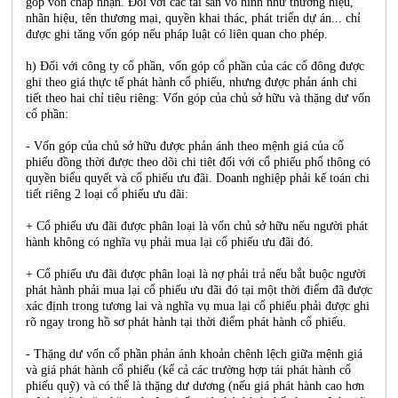
góp vốn chấp nhận. Đối với các tài sản vô hình như thương hiệu,
nhãn hiệu, tên thương mại, quyền khai thác, phát triển dự án... chỉ
được ghi tăng vốn góp nếu pháp luật có liên quan cho phép.
h) Đối với công ty cổ phần, vốn góp cổ phần của các cổ đông được
ghi theo giá thực tế phát hành cổ phiếu, nhưng được phản ánh chi
tiết theo hai chỉ tiêu riêng: Vốn góp của chủ sở hữu và thặng dư vốn
cổ phần:
- Vốn góp của chủ sở hữu được phản ánh theo mệnh giá của cổ
phiếu đồng thời được theo dõi chi tiêt đối với cổ phiếu phổ thông có
quyền biểu quyết và cổ phiếu ưu đãi. Doanh nghiệp phải kế toán chi
tiết riêng 2 loại cổ phiếu ưu đãi:
+ Cổ phiếu ưu đãi được phân loại là vốn chủ sở hữu nếu người phát
hành không có nghĩa vụ phải mua lại cổ phiếu ưu đãi đó.
+ Cổ phiếu ưu đãi được phân loại là nợ phải trả nếu bắt buộc người
phát hành phải mua lại cổ phiếu ưu đãi đó tại một thời điểm đã được
xác định trong tương lai và nghĩa vụ mua lại cổ phiếu phải được ghi
rõ ngay trong hồ sơ phát hành tại thời điểm phát hành cổ phiếu.
- Thặng dư vốn cổ phần phản ánh khoản chênh lệch giữa mệnh giá
và giá phát hành cổ phiếu (kể cả các trường hợp tái phát hành cổ
phiếu quỹ) và có thể là thặng dư dương (nếu giá phát hành cao hơn