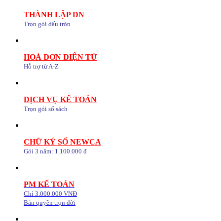
THÀNH LẬP DN
Trọn gói dấu tròn
HOÁ ĐƠN ĐIỆN TỬ
Hỗ trợ từ A-Z
DỊCH VỤ KẾ TOÁN
Trọn gói sổ sách
CHỮ KÝ SỐ NEWCA
Gói 3 năm: 1.100.000 đ
PM KẾ TOÁN
Chỉ 3.000.000 VNĐ
Bản quyền trọn đời