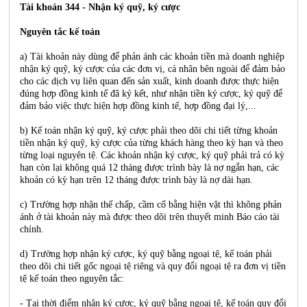
Tài khoản 344 - Nhận ký quỹ, ký cược
Nguyên tắc kế toán
a) Tài khoản này dùng để phản ánh các khoản tiền mà doanh nghiệp
nhận ký quỹ, ký cược của các đơn vị, cá nhân bên ngoài để đảm bảo
cho các dịch vụ liên quan đến sản xuất, kinh doanh được thực hiện
đúng hợp đồng kinh tế đã ký kết, như nhận tiền ký cược, ký quỹ để
đảm bảo việc thực hiện hợp đồng kinh tế, hợp đồng đại lý,...
b) Kế toán nhận ký quỹ, ký cược phải theo dõi chi tiết từng khoản
tiền nhận ký quỹ, ký cược của từng khách hàng theo kỳ hạn và theo
từng loại nguyên tệ. Các khoản nhận ký cược, ký quỹ phải trả có kỳ
hạn còn lại không quá 12 tháng được trình bày là nợ ngắn hạn, các
khoản có kỳ hạn trên 12 tháng được trình bày là nợ dài hạn.
c) Trường hợp nhận thế chấp, cầm cố bằng hiện vật thì không phản
ánh ở tài khoản này mà được theo dõi trên thuyết minh Báo cáo tài
chính.
d) Trường hợp nhận ký cược, ký quỹ bằng ngoại tệ, kế toán phải
theo dõi chi tiết gốc ngoại tệ riêng và quy đổi ngoại tệ ra đơn vị tiền
tệ kế toán theo nguyên tắc:
- Tại thời điểm nhận ký cược, ký quỹ bằng ngoại tệ, kế toán quy đổi