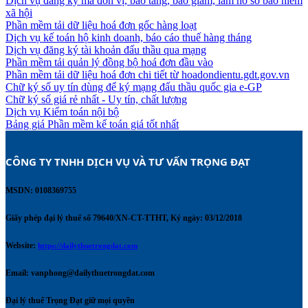
Dịch vụ đăng ký mã đơn vị, báo tăng, báo giảm, làm hồ sơ bảo hiểm
xã hội
Phần mềm tải dữ liệu hoá đơn gốc hàng loạt
Dịch vụ kế toán hộ kinh doanh, báo cáo thuế hàng tháng
Dịch vụ đăng ký tài khoản đấu thầu qua mạng
Phần mềm tải quản lý đồng bộ hoá đơn đầu vào
Phần mềm tải dữ liệu hoá đơn chi tiết từ hoadondientu.gdt.gov.vn
Chữ ký số uy tín dùng để ký mạng đấu thầu quốc gia e-GP
Chữ ký số giá rẻ nhất - Uy tín, chất lượng
Dịch vụ Kiểm toán nội bộ
Bảng giá Phần mềm kế toán giá tốt nhất
CÔNG TY TNHH DỊCH VỤ VÀ TƯ VẤN TRỌNG ĐẠT 
MSDN: 0108369755
Giấy phép đại lý thuế số 79640/XN-CT-TTHT, Ký ngày: 03/12/2018
Website:
https://dailythuetrongdat.com
Email:
vanphong@dailythuetrongdat.com
Đại lý thuế Trọng Đạt giữ mọi quyền