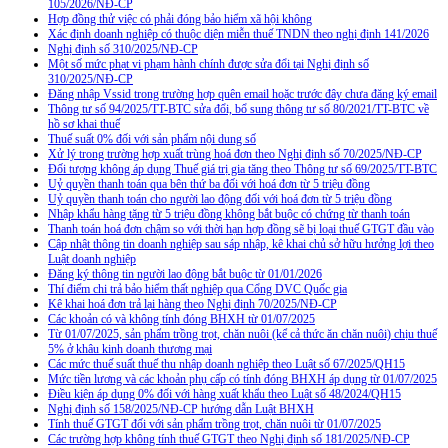
105/2026/NĐ-CP
Hợp đồng thử việc có phải đóng bảo hiểm xã hội không
Xác định doanh nghiệp có thuộc diện miễn thuế TNDN theo nghị định 141/2026
Nghị định số 310/2025/NĐ-CP
Một số mức phạt vi phạm hành chính được sửa đổi tại Nghị định số
310/2025/NĐ-CP
Đăng nhập Vssid trong trường hợp quên email hoặc trước đây chưa đăng ký email
Thông tư số 94/2025/TT-BTC sửa đổi, bổ sung thông tư số 80/2021/TT-BTC về
hồ sơ khai thuế
Thuế suất 0% đối với sản phẩm nội dung số
Xử lý trong trường hợp xuất trùng hoá đơn theo Nghị định số 70/2025/NĐ-CP
Đối tượng không áp dụng Thuế giá trị gia tăng theo Thông tư số 69/2025/TT-BTC
Uỷ quyền thanh toán qua bên thứ ba đối với hoá đơn từ 5 triệu đồng
Uỷ quyền thanh toán cho người lao động đối với hoá đơn từ 5 triệu đồng
Nhập khẩu hàng tặng từ 5 triệu đồng không bắt buộc có chứng từ thanh toán
Thanh toán hoá đơn chậm so với thời hạn hợp đồng sẽ bị loại thuế GTGT đầu vào
Cập nhật thông tin doanh nghiệp sau sáp nhập, kê khai chủ sở hữu hưởng lợi theo
Luật doanh nghiệp
Đăng ký thông tin người lao động bắt buộc từ 01/01/2026
Thí điểm chi trả bảo hiểm thất nghiệp qua Cổng DVC Quốc gia
Kê khai hoá đơn trả lại hàng theo Nghị định 70/2025/NĐ-CP
Các khoản có và không tính đóng BHXH từ 01/07/2025
Từ 01/07/2025, sản phẩm trồng trọt, chăn nuôi (kể cả thức ăn chăn nuôi) chịu thuế
5% ở khâu kinh doanh thương mại
Các mức thuế suất thuế thu nhập doanh nghiệp theo Luật số 67/2025/QH15
Mức tiền lương và các khoản phụ cấp có tính đóng BHXH áp dụng từ 01/07/2025
Điều kiện áp dụng 0% đối với hàng xuất khẩu theo Luật số 48/2024/QH15
Nghị định số 158/2025/NĐ-CP hướng dẫn Luật BHXH
Tính thuế GTGT đối với sản phẩm trồng trọt, chăn nuôi từ 01/07/2025
Các trường hợp không tính thuế GTGT theo Nghị định số 181/2025/NĐ-CP