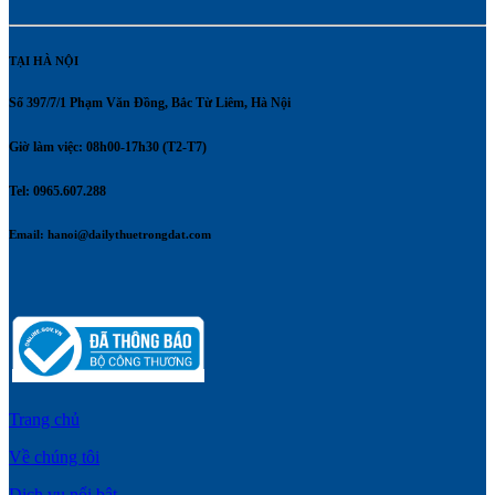
TẠI HÀ NỘI
Số 397/7/1 Phạm Văn Đồng, Bắc Từ Liêm, Hà Nội
Giờ làm việc: 08h00-17h30 (T2-T7)
Tel: 0965.607.288
Email:
hanoi@dailythuetrongdat.com
Trang chủ
Về chúng tôi
Dịch vụ nổi bật