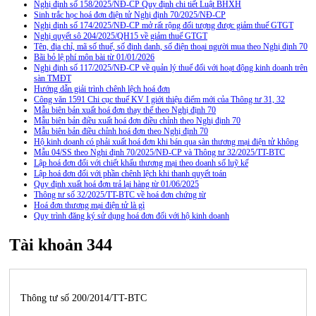
Nghị định số 158/2025/NĐ-CP Quy định chi tiết Luật BHXH
Sinh trắc học hoá đơn điện tử Nghị định 70/2025/NĐ-CP
Nghị định số 174/2025/NĐ-CP mở rất rộng đối tượng được giảm thuế GTGT
Nghị quyết sô 204/2025/QH15 về giảm thuế GTGT
Tên, địa chỉ, mã số thuế, số định danh, số điện thoại người mua theo Nghị định 70
Bãi bỏ lệ phí môn bài từ 01/01/2026
Nghị định số 117/2025/NĐ-CP về quản lý thuế đối với hoạt động kinh doanh trên
sàn TMĐT
Hướng dẫn giải trình chênh lệch hoá đơn
Công văn 1591 Chi cục thuế KV I giới thiệu điểm mới của Thông tư 31, 32
Mẫu biên bản xuất hoá đơn thay thế theo Nghị định 70
Mẫu biên bản điều xuất hoá đơn điều chỉnh theo Nghị định 70
Mẫu biên bản điều chỉnh hoá đơn theo Nghị định 70
Hộ kinh doanh có phải xuất hoá đơn khi bán qua sàn thương mại điện tử không
Mẫu 04/SS theo Nghi định 70/2025/NĐ-CP và Thông tư 32/2025/TT-BTC
Lập hoá đơn đối với chiết khấu thương mại theo doanh số luỹ kế
Lập hoá đơn đối với phần chênh lệch khi thanh quyết toán
Quy định xuất hoá đơn trả lại hàng từ 01/06/2025
Thông tư số 32/2025/TT-BTC về hoá đơn chứng từ
Hoá đơn thương mại điện tử là gì
Quy trình đăng ký sử dụng hoá đơn đối với hộ kinh doanh
Tài khoản 344
Thông tư số 200/2014/TT-BTC