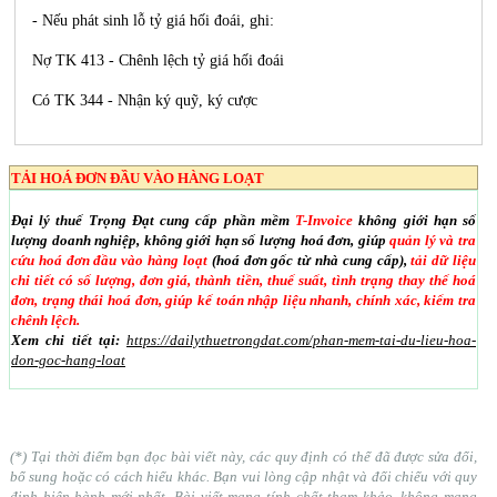
- Nếu phát sinh lỗ tỷ giá hối đoái, ghi:
Nợ TK 413 - Chênh lệch tỷ giá hối đoái
Có TK 344 - Nhận ký quỹ, ký cược
TẢI HOÁ ĐƠN ĐẦU VÀO HÀNG LOẠT
Đại lý thuế Trọng Đạt cung cấp phần mềm
T-Invoice
không giới hạn số
lượng doanh nghiệp, không giới hạn số lượng hoá đơn, giúp
quản lý và tra
cứu hoá đơn đầu vào hàng loạt
(hoá đơn gốc từ nhà cung cấp),
tải dữ liệu
chi tiết có số lượng, đơn giá, thành tiền, thuế suất, tình trạng thay thế hoá
đơn, trạng thái hoá đơn, giúp kế toán nhập liệu nhanh, chính xác, kiểm tra
chênh lệch.
Xem chi tiết tại:
https://dailythuetrongdat.com/phan-mem-tai-du-lieu-hoa-
don-goc-hang-loat
(*) Tại thời điểm bạn đọc bài viết này, các quy định có thể đã được sửa đổi,
bổ sung hoặc có cách hiểu khác. Bạn vui lòng cập nhật và đối chiếu với quy
định hiện hành mới nhất. Bài viết mang tính chất tham khảo, không mang