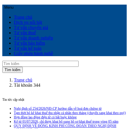
Menu
Trang chủ
Dịch vụ nổi bật
Tư vấn chuyển giá
Tư vấn thuế
Tư vấn doanh nghiệp
Tư vấn bảo hiểm
Tư vấn kế toán
Giấy phép hành nghề
Trang chủ
Tài khoản 344
Tin tức cập nhật
Nghị định số 254/2026/NĐ-CP hướng dẫn về hoá đơn chứng từ
Tạm thời bỏ kê khai thuế thu nhập cá nhân theo tháng (chuyển sang khai theo quý)
Hợp đồng lao động điện tử có bắt buộc không
Kể từ 01/07/2026, chỉ được khai bổ sung hồ sơ khai thuế trong vòng 05 năm
QUY ĐỊNH VỀ ĐÓNG KINH PHÍ CÔNG ĐOÀN THEO NGHỊ ĐỊNH