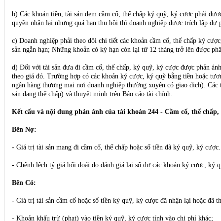
b) Các khoản tiền, tài sản đem cầm cố, thế chấp ký quỹ, ký cược phải đượ
quyền nhận lại nhưng quá hạn thu hồi thì doanh nghiệp được trích lập dự 
c) Doanh nghiệp phải theo dõi chi tiết các khoản cầm cố, thế chấp ký cược
sản ngắn hạn; Những khoản có kỳ hạn còn lại từ 12 tháng trở lên được phân 
d) Đối với tài sản đưa đi cầm cố, thế chấp, ký quỹ, ký cược được phản ánh 
theo giá đó. Trường hợp có các khoản ký cược, ký quỹ bằng tiền hoặc tương 
ngân hàng thương mại nơi doanh nghiệp thường xuyên có giao dịch). Các tài
sản đang thế chấp) và thuyết minh trên Báo cáo tài chính.
Kết cấu và nội dung phản ánh của tài khoản 244 - Cầm cố, thế chấp,
Bên Nợ:
-
Giá trị tài sản mang đi cầm cố, thế chấp hoặc số tiền đã ký quỹ, ký cược.
- Chênh lệch tỷ giá hối đoái do đánh giá lại số dư các khoản ký cược, ký 
Bên Có:
-
Giá trị tài sản cầm cố hoặc số tiền ký quỹ, ký cược đã nhận lại hoặc đã t
- Khoản khấu trừ (phạt) vào tiền ký quỹ, ký cược tính vào chi phí khác;