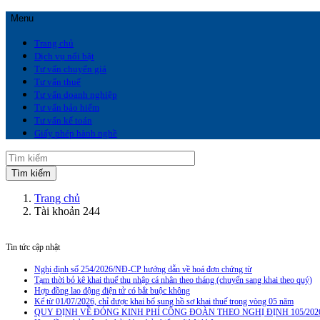
Menu
Trang chủ
Dịch vụ nổi bật
Tư vấn chuyển giá
Tư vấn thuế
Tư vấn doanh nghiệp
Tư vấn bảo hiểm
Tư vấn kế toán
Giấy phép hành nghề
Trang chủ
Tài khoản 244
Tin tức cập nhật
Nghị định số 254/2026/NĐ-CP hướng dẫn về hoá đơn chứng từ
Tạm thời bỏ kê khai thuế thu nhập cá nhân theo tháng (chuyển sang khai theo quý)
Hợp đồng lao động điện tử có bắt buộc không
Kể từ 01/07/2026, chỉ được khai bổ sung hồ sơ khai thuế trong vòng 05 năm
QUY ĐỊNH VỀ ĐÓNG KINH PHÍ CÔNG ĐOÀN THEO NGHỊ ĐỊNH 105/202