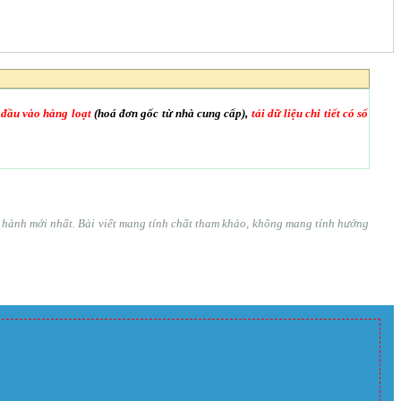
 đầu vào hàng loạt
(hoá đơn gốc từ nhà cung cấp),
tải dữ liệu chi tiết có số
ện hành mới nhất. Bài viết mang tính chất tham khảo, không mang tính hướng