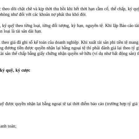
c theo dõi chặt chẽ và kịp thời thu hồi khi hết thời hạn cầm cố, thế chấp, ký
phòng như đối với các khoản nợ phải thu khó đòi.
, ký quỹ theo từng loại, từng đối tượng, kỳ hạn, nguyên tệ. Khi lập Báo cáo tà
loại là tài sản dài hạn.
theo giá đã ghi sổ kế toán của doanh nghiệp. Khi xuất tài sản phi tiền tệ mang 
đương tiền được quyền nhận lại bằng ngoại tệ thì phải đánh giá lại theo tỷ giá
 sản thế chấp bằng giấy chứng nhận quyền sở hữu (ví dụ như bất động sản) thì k
 ký quỹ, ký cược
quỹ được quyền nhận lại bằng ngoại tệ tại thời điểm báo cáo (trường hợp tỷ giá
hanh toán;