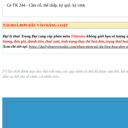
Có TK 244 - Cầm cố, thế chấp, ký quỹ, ký cược.
TẢI HOÁ ĐƠN ĐẦU VÀO HÀNG LOẠT
Đại lý thuế Trọng Đạt cung cấp phần mềm
T-Invoice
không giới hạn số lượng 
lượng, đơn giá, thành tiền, thuế suất, tình trạng thay thế hoá đơn, trạng thái h
Xem chi tiết tại:
https://dailythuetrongdat.com/phan-mem-tai-du-lieu-hoa-don-
(*) Tại thời điểm bạn đọc bài viết này, các quy định có thể đã được sửa đổi, b
dẫn cụ thể cho tổ chức, cá nhân nào.