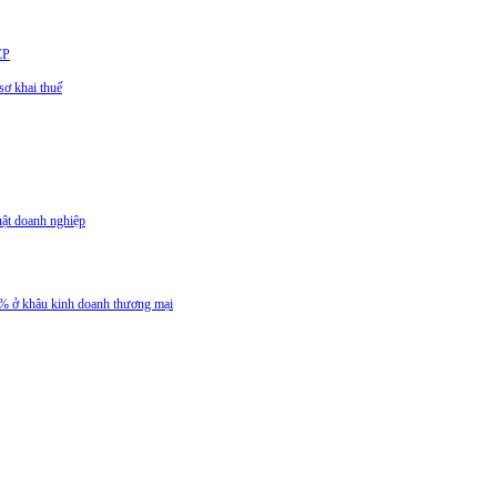
CP
ơ khai thuế
uật doanh nghiệp
 5% ở khâu kinh doanh thương mại