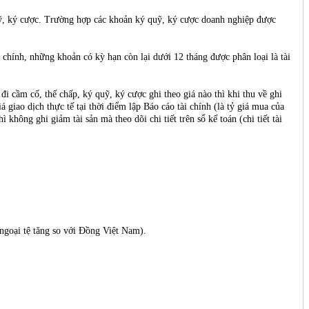
 quỹ, ký cược. Trường hợp các khoản ký quỹ, ký cược doanh nghiệp được
i chính, những khoản có kỳ hạn còn lại dưới 12 tháng được phân loại là tài
đi cầm cố, thế chấp, ký quỹ, ký cược ghi theo giá nào thì khi thu về ghi
 giao dịch thực tế tại thời điểm lập Báo cáo tài chính (là tỷ giá mua của
hông ghi giảm tài sản mà theo dõi chi tiết trên sổ kế toán (chi tiết tài
 ngoại tệ tăng so với Đồng Việt Nam).