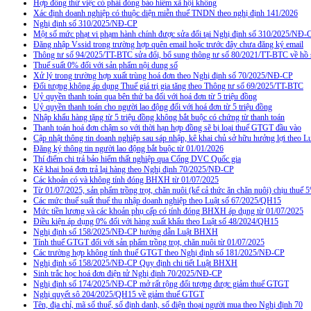
Hợp đồng thử việc có phải đóng bảo hiểm xã hội không
Xác định doanh nghiệp có thuộc diện miễn thuế TNDN theo nghị định 141/2026
Nghị định số 310/2025/NĐ-CP
Một số mức phạt vi phạm hành chính được sửa đổi tại Nghị định số 310/2025/NĐ-
Đăng nhập Vssid trong trường hợp quên email hoặc trước đây chưa đăng ký email
Thông tư số 94/2025/TT-BTC sửa đổi, bổ sung thông tư số 80/2021/TT-BTC về hồ s
Thuế suất 0% đối với sản phẩm nội dung số
Xử lý trong trường hợp xuất trùng hoá đơn theo Nghị định số 70/2025/NĐ-CP
Đối tượng không áp dụng Thuế giá trị gia tăng theo Thông tư số 69/2025/TT-BTC
Uỷ quyền thanh toán qua bên thứ ba đối với hoá đơn từ 5 triệu đồng
Uỷ quyền thanh toán cho người lao động đối với hoá đơn từ 5 triệu đồng
Nhập khẩu hàng tặng từ 5 triệu đồng không bắt buộc có chứng từ thanh toán
Thanh toán hoá đơn chậm so với thời hạn hợp đồng sẽ bị loại thuế GTGT đầu vào
Cập nhật thông tin doanh nghiệp sau sáp nhập, kê khai chủ sở hữu hưởng lợi theo L
Đăng ký thông tin người lao động bắt buộc từ 01/01/2026
Thí điểm chi trả bảo hiểm thất nghiệp qua Cổng DVC Quốc gia
Kê khai hoá đơn trả lại hàng theo Nghị định 70/2025/NĐ-CP
Các khoản có và không tính đóng BHXH từ 01/07/2025
Từ 01/07/2025, sản phẩm trồng trọt, chăn nuôi (kể cả thức ăn chăn nuôi) chịu thuế
Các mức thuế suất thuế thu nhập doanh nghiệp theo Luật số 67/2025/QH15
Mức tiền lương và các khoản phụ cấp có tính đóng BHXH áp dụng từ 01/07/2025
Điều kiện áp dụng 0% đối với hàng xuất khẩu theo Luật số 48/2024/QH15
Nghị định số 158/2025/NĐ-CP hướng dẫn Luật BHXH
Tính thuế GTGT đối với sản phẩm trồng trọt, chăn nuôi từ 01/07/2025
Các trường hợp không tính thuế GTGT theo Nghị định số 181/2025/NĐ-CP
Nghị định số 158/2025/NĐ-CP Quy định chi tiết Luật BHXH
Sinh trắc học hoá đơn điện tử Nghị định 70/2025/NĐ-CP
Nghị định số 174/2025/NĐ-CP mở rất rộng đối tượng được giảm thuế GTGT
Nghị quyết sô 204/2025/QH15 về giảm thuế GTGT
Tên, địa chỉ, mã số thuế, số định danh, số điện thoại người mua theo Nghị định 70