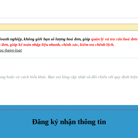
doanh nghiệp, không giới hạn số lượng hoá đơn, giúp
quản lý và tra cứu hoá đơn
oá đơn, giúp kế toán nhập liệu nhanh, chính xác, kiểm tra chênh lệch.
goc-hang-loat
ổ sung hoặc có cách hiểu khác. Bạn vui lòng cập nhật và đối chiếu với quy định hi
Đăng ký nhận thông tin