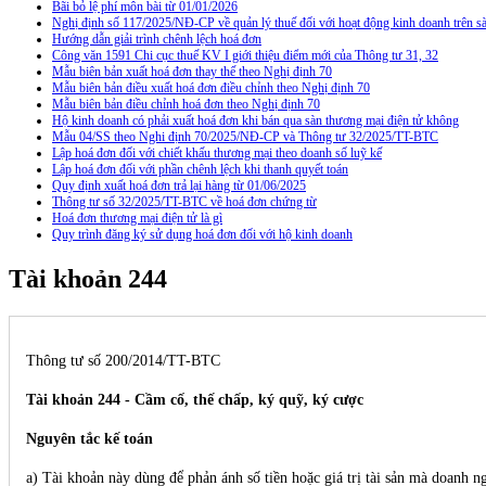
Bãi bỏ lệ phí môn bài từ 01/01/2026
Nghị định số 117/2025/NĐ-CP về quản lý thuế đối với hoạt động kinh doanh trên
Hướng dẫn giải trình chênh lệch hoá đơn
Công văn 1591 Chi cục thuế KV I giới thiệu điểm mới của Thông tư 31, 32
Mẫu biên bản xuất hoá đơn thay thế theo Nghị định 70
Mẫu biên bản điều xuất hoá đơn điều chỉnh theo Nghị định 70
Mẫu biên bản điều chỉnh hoá đơn theo Nghị định 70
Hộ kinh doanh có phải xuất hoá đơn khi bán qua sàn thương mại điện tử không
Mẫu 04/SS theo Nghi định 70/2025/NĐ-CP và Thông tư 32/2025/TT-BTC
Lập hoá đơn đối với chiết khấu thương mại theo doanh số luỹ kế
Lập hoá đơn đối với phần chênh lệch khi thanh quyết toán
Quy định xuất hoá đơn trả lại hàng từ 01/06/2025
Thông tư số 32/2025/TT-BTC về hoá đơn chứng từ
Hoá đơn thương mại điện tử là gì
Quy trình đăng ký sử dụng hoá đơn đối với hộ kinh doanh
Tài khoản 244
Thông tư số 200/2014/TT-BTC
Tài khoản 244 - Cầm cố, thế chấp, ký quỹ, ký cược
Nguyên tắc kế toán
a) Tài khoản này dùng để phản ánh số tiền hoặc giá trị tài sản mà doanh n