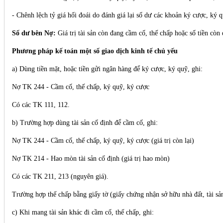
- Chênh lệch tỷ giá hối đoái do đánh giá lại số dư các khoản ký cược, ký 
Số dư bên Nợ:
Giá trị tài sản còn đang cầm cố, thế chấp hoặc số tiền còn
Phương pháp kế toán một số giao dịch kinh tế chủ yếu
a) Dùng tiền mặt, hoặc tiền gửi ngân hàng để ký cược, ký quỹ, ghi:
Nợ TK 244 - Cầm cố, thế chấp, ký quỹ, ký cược
Có các TK 111, 112.
b) Trường hợp dùng tài sản cố định để cầm cố, ghi:
Nợ TK 244 - Cầm cố, thế chấp, ký quỹ, ký cược (giá trị còn lại)
Nợ TK 214 - Hao mòn tài sản cố định (giá trị hao mòn)
Có các TK 211, 213 (nguyên giá).
Trường hợp thế chấp bằng giấy tờ (giấy chứng nhận sở hữu nhà đất, tài sản)
c) Khi mang tài sản khác đi cầm cố, thế chấp, ghi: