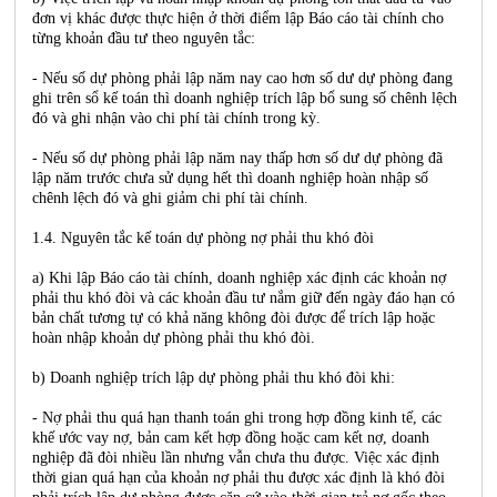
đơn vị khác được thực hiện ở thời điểm lập Báo cáo tài chính cho
từng khoản đầu tư theo nguyên tắc:
- Nếu số dự phòng phải lập năm nay cao hơn số dư dự phòng đang
ghi trên sổ kế toán thì doanh nghiệp trích lập bổ sung số chênh lệch
đó và ghi nhận vào chi phí tài chính trong kỳ.
- Nếu số dự phòng phải lập năm nay thấp hơn số dư dự phòng đã
lập năm trước chưa sử dụng hết thì doanh nghiệp hoàn nhập số
chênh lệch đó và ghi giảm chi phí tài chính.
1.4. Nguyên tắc kế toán dự phòng nợ phải thu khó đòi
a) Khi lập Báo cáo tài chính, doanh nghiệp xác định các khoản nợ
phải thu khó đòi và các khoản đầu tư nắm giữ đến ngày đáo hạn có
bản chất tương tự có khả năng không đòi được để trích lập hoặc
hoàn nhập khoản dự phòng phải thu khó đòi.
b) Doanh nghiệp trích lập dự phòng phải thu khó đòi khi:
- Nợ phải thu quá hạn thanh toán ghi trong hợp đồng kinh tế, các
khế ước vay nợ, bản cam kết hợp đồng hoặc cam kết nợ, doanh
nghiệp đã đòi nhiều lần nhưng vẫn chưa thu được. Việc xác định
thời gian quá hạn của khoản nợ phải thu được xác định là khó đòi