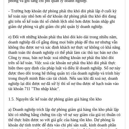
phòng và ghi tăng chi phí quản lý doanh nghiệp.
- Trường hợp khoản dự phòng phải thu khó đòi phải lập ở cuối kỳ
kế toán này nhỏ hơn số dư khoản dự phòng phải thu khó đòi đang
ghi trên sổ kế toán thì số chênh lệch nhỏ hơn được hoàn nhập ghi
giảm dự phòng và ghi giảm chi phí quản lý doanh nghiệp.
e) Đối với những khoản phải thu khó đòi kéo dài trong nhiều năm,
doanh nghiệp đã cố gắng dùng mọi biện pháp để thu nợ nhưng vẫn
không thu được nợ và xác định khách nợ thực sự không có khả năng
thanh toán thì doanh nghiệp có thể phải làm các thủ tục bán nợ cho
Công ty mua, bán nợ hoặc xoá những khoản nợ phải thu khó đòi
trên sổ kế toán. Việc xoá các khoản nợ phải thu khó đòi phải thực
hiện theo quy định của pháp luật và điều lệ doanh nghiệp. Số nợ này
được theo dõi trong hệ thống quản trị của doanh nghiệp và trình bày
trong thuyết minh Báo cáo tài chính. Nếu sau khi đã xoá nợ, doanh
nghiệp lại đòi được nợ đã xử lý thì số nợ thu được sẽ hạch toán vào
tài khoản 711 "Thu nhập khác".
1.5. Nguyên tắc kế toán dự phòng giảm giá hàng tồn kho
a) Doanh nghiệp trích lập dự phòng giảm giá hàng tồn kho phải lập
khi có những bằng chứng tin cậy về sự suy giảm của giá trị thuần có
thể thực hiện được so với giá gốc của hàng tồn kho. Dự phòng là
khoản dự tính trước để đưa vào chi phí sản xuất, kinh doanh phần