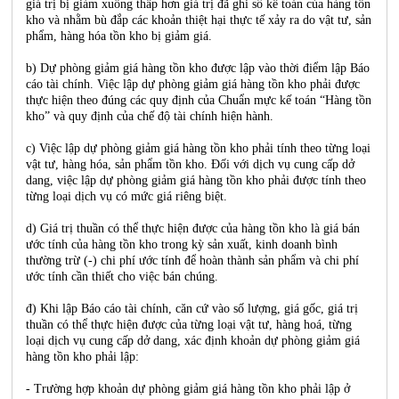
giá trị bị giảm xuống thấp hơn giá trị đã ghi sổ kế toán của hàng tồn
kho và nhằm bù đắp các khoản thiệt hại thực tế xảy ra do vật tư, sản
phẩm, hàng hóa tồn kho bị giảm giá.
b) Dự phòng giảm giá hàng tồn kho được lập vào thời điểm lập Báo
cáo tài chính. Việc lập dự phòng giảm giá hàng tồn kho phải được
thực hiện theo đúng các quy định của Chuẩn mực kế toán “Hàng tồn
kho” và quy định của chế độ tài chính hiện hành.
c) Việc lập dự phòng giảm giá hàng tồn kho phải tính theo từng loại
vật tư, hàng hóa, sản phẩm tồn kho. Đối với dịch vụ cung cấp dở
dang, việc lập dự phòng giảm giá hàng tồn kho phải được tính theo
từng loại dịch vụ có mức giá riêng biệt.
d) Giá trị thuần có thể thực hiện được của hàng tồn kho là giá bán
ước tính của hàng tồn kho trong kỳ sản xuất, kinh doanh bình
thường trừ (-) chi phí ước tính để hoàn thành sản phẩm và chi phí
ước tính cần thiết cho việc bán chúng.
đ) Khi lập Báo cáo tài chính, căn cứ vào số lượng, giá gốc, giá trị
thuần có thể thực hiện được của từng loại vật tư, hàng hoá, từng
loại dịch vụ cung cấp dở dang, xác định khoản dự phòng giảm giá
hàng tồn kho phải lập:
- Trường hợp khoản dự phòng giảm giá hàng tồn kho phải lập ở