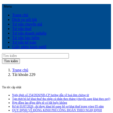
Menu
Trang chủ
Dịch vụ nổi bật
Tư vấn chuyển giá
Tư vấn thuế
Tư vấn doanh nghiệp
Tư vấn bảo hiểm
Tư vấn kế toán
Giấy phép hành nghề
Trang chủ
Tài khoản 229
Tin tức cập nhật
Nghị định số 254/2026/NĐ-CP hướng dẫn về hoá đơn chứng từ
Tạm thời bỏ kê khai thuế thu nhập cá nhân theo tháng (chuyển sang khai theo quý)
Hợp đồng lao động điện tử có bắt buộc không
Kể từ 01/07/2026, chỉ được khai bổ sung hồ sơ khai thuế trong vòng 05 năm
QUY ĐỊNH VỀ ĐÓNG KINH PHÍ CÔNG ĐOÀN THEO NGHỊ ĐỊNH