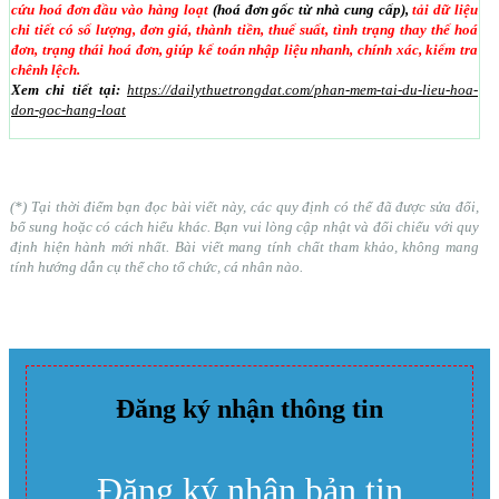
cứu hoá đơn đầu vào hàng loạt
(hoá đơn gốc từ nhà cung cấp),
tải dữ liệu
chi tiết có số lượng, đơn giá, thành tiền, thuế suất, tình trạng thay thế hoá
đơn, trạng thái hoá đơn, giúp kế toán nhập liệu nhanh, chính xác, kiểm tra
chênh lệch.
Xem chi tiết tại:
https://dailythuetrongdat.com/phan-mem-tai-du-lieu-hoa-
don-goc-hang-loat
(*) Tại thời điểm bạn đọc bài viết này, các quy định có thể đã được sửa đổi,
bổ sung hoặc có cách hiểu khác. Bạn vui lòng cập nhật và đối chiếu với quy
định hiện hành mới nhất. Bài viết mang tính chất tham khảo, không mang
tính hướng dẫn cụ thể cho tổ chức, cá nhân nào.
Đăng ký nhận thông tin
Đăng ký nhận bản tin