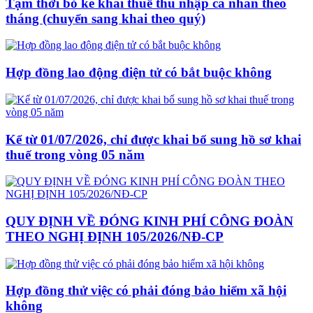
Tạm thời bỏ kê khai thuế thu nhập cá nhân theo
tháng (chuyển sang khai theo quý)
Hợp đồng lao động điện tử có bắt buộc không
Kể từ 01/07/2026, chỉ được khai bổ sung hồ sơ khai
thuế trong vòng 05 năm
QUY ĐỊNH VỀ ĐÓNG KINH PHÍ CÔNG ĐOÀN
THEO NGHỊ ĐỊNH 105/2026/NĐ-CP
Hợp đồng thử việc có phải đóng bảo hiểm xã hội
không