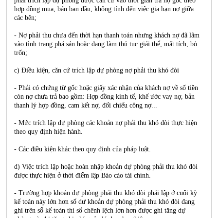
phải trích lập dự phòng được căn cứ vào thời gian trả nợ gốc theo
hợp đồng mua, bán ban đầu, không tính đến việc gia hạn nợ giữa
các bên;
- Nợ phải thu chưa đến thời hạn thanh toán nhưng khách nợ đã lâm
vào tình trạng phá sản hoặc đang làm thủ tục giải thể, mất tích, bỏ
trốn;
c) Điều kiện, căn cứ trích lập dự phòng nợ phải thu khó đòi
- Phải có chứng từ gốc hoặc giấy xác nhận của khách nợ về số tiền
còn nợ chưa trả bao gồm: Hợp đồng kinh tế, khế ước vay nợ, bản
thanh lý hợp đồng, cam kết nợ, đối chiếu công nợ...
- Mức trích lập dự phòng các khoản nợ phải thu khó đòi thực hiện
theo quy định hiện hành.
- Các điều kiện khác theo quy định của pháp luật.
d) Việc trích lập hoặc hoàn nhập khoản dự phòng phải thu khó đòi
được thực hiện ở thời điểm lập Báo cáo tài chính.
- Trường hợp khoản dự phòng phải thu khó đòi phải lập ở cuối kỳ
kế toán này lớn hơn số dư khoản dự phòng phải thu khó đòi đang
ghi trên sổ kế toán thì số chênh lệch lớn hơn được ghi tăng dự