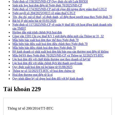
Nghị định số 158/2025/NĐ-CP Quy định chi tiết Luật BHXH
Sinh trắc học hoá đơn điện tử Nghị định 70/2025/NĐ-CP
Nghị định số 174/2025/NĐ-CP mở rất rộng đối tượng được giảm thuế GTGT
Nghị quyết sô 204/2025/QH15 về giảm thuế GTGT
Tên, địa chỉ, mã số thuế, số định danh, số điện thoại người mua theo Nghị định 70
Bãi bỏ lệ phí môn bài từ 01/01/2026
Nghị định số 117/2025/NĐ-CP về quản lý thuế đối với hoạt động kinh doanh trên
sàn TMĐT
Hướng dẫn giải trình chênh lệch hoá đơn
Công văn 1591 Chi cục thuế KV I giới thiệu điểm mới của Thông tư 31, 32
Mẫu biên bản xuất hoá đơn thay thế theo Nghị định 70
Mẫu biên bản điều xuất hoá đơn điều chỉnh theo Nghị định 70
Mẫu biên bản điều chỉnh hoá đơn theo Nghị định 70
Hộ kinh doanh có phải xuất hoá đơn khi bán qua sàn thương mại điện tử không
Mẫu 04/SS theo Nghi định 70/2025/NĐ-CP và Thông tư 32/2025/TT-BTC
Lập hoá đơn đối với chiết khấu thương mại theo doanh số luỹ kế
Lập hoá đơn đối với phần chênh lệch khi thanh quyết toán
Quy định xuất hoá đơn trả lại hàng từ 01/06/2025
Thông tư số 32/2025/TT-BTC về hoá đơn chứng từ
Hoá đơn thương mại điện tử là gì
Quy trình đăng ký sử dụng hoá đơn đối với hộ kinh doanh
Tài khoản 229
Thông tư số 200/2014/TT-BTC