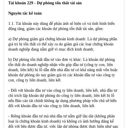
Tài khoản 229 - Dự phòng tổn thất tài sản
Nguyên tắc kế toán
1.1. Tài khoản này dùng để phản ánh số hiện có và tình hình biến
động tăng, giảm các khoản dự phòng tổn thất tài sản, gồm:
a) Dự phòng giảm giá chứng khoán kinh doanh: Là dự phòng phần
giá trị bị tổn thất có thể xảy ra do giảm giá các loại chứng khoán
doanh nghiệp đang nắm giữ vì mục đích kinh doanh;
b) Dự phòng tổn thất đầu tư vào đơn vị khác: Là khoản dự phòng
tổn thất do doanh nghiệp nhận vốn góp đầu tư (công ty con, liên
doanh, liên kết) bị lỗ dẫn đến nhà đầu tư có khả năng mất vốn hoặc
khoản dự phòng do suy giảm giá trị các khoản đầu tư vào công ty
con, công ty liên doanh, liên kết.
- Đối với khoản đầu tư vào công ty liên doanh, liên kết, nhà đầu tư
chỉ trích lập khoản dự phòng do công ty liên doanh, liên kết bị lỗ
nếu Báo cáo tài chính không áp dụng phương pháp vốn chủ sở hữu
đối với khoản đầu tư vào công ty liên doanh, liên kết.
- Riêng khoản đầu tư mà nhà đầu tư nắm giữ lâu dài (không phân
loại là chứng khoán kinh doanh) và không có ảnh hưởng đáng kể
đối với bên được đầu tư, việc lập dự phòng được thực hiện như sau: