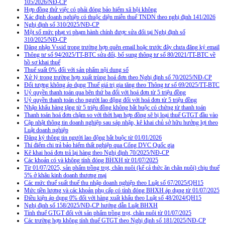
105/2026/NĐ-CP
Hợp đồng thử việc có phải đóng bảo hiểm xã hội không
Xác định doanh nghiệp có thuộc diện miễn thuế TNDN theo nghị định 141/2026
Nghị định số 310/2025/NĐ-CP
Một số mức phạt vi phạm hành chính được sửa đổi tại Nghị định số
310/2025/NĐ-CP
Đăng nhập Vssid trong trường hợp quên email hoặc trước đây chưa đăng ký email
Thông tư số 94/2025/TT-BTC sửa đổi, bổ sung thông tư số 80/2021/TT-BTC về
hồ sơ khai thuế
Thuế suất 0% đối với sản phẩm nội dung số
Xử lý trong trường hợp xuất trùng hoá đơn theo Nghị định số 70/2025/NĐ-CP
Đối tượng không áp dụng Thuế giá trị gia tăng theo Thông tư số 69/2025/TT-BTC
Uỷ quyền thanh toán qua bên thứ ba đối với hoá đơn từ 5 triệu đồng
Uỷ quyền thanh toán cho người lao động đối với hoá đơn từ 5 triệu đồng
Nhập khẩu hàng tặng từ 5 triệu đồng không bắt buộc có chứng từ thanh toán
Thanh toán hoá đơn chậm so với thời hạn hợp đồng sẽ bị loại thuế GTGT đầu vào
Cập nhật thông tin doanh nghiệp sau sáp nhập, kê khai chủ sở hữu hưởng lợi theo
Luật doanh nghiệp
Đăng ký thông tin người lao động bắt buộc từ 01/01/2026
Thí điểm chi trả bảo hiểm thất nghiệp qua Cổng DVC Quốc gia
Kê khai hoá đơn trả lại hàng theo Nghị định 70/2025/NĐ-CP
Các khoản có và không tính đóng BHXH từ 01/07/2025
Từ 01/07/2025, sản phẩm trồng trọt, chăn nuôi (kể cả thức ăn chăn nuôi) chịu thuế
5% ở khâu kinh doanh thương mại
Các mức thuế suất thuế thu nhập doanh nghiệp theo Luật số 67/2025/QH15
Mức tiền lương và các khoản phụ cấp có tính đóng BHXH áp dụng từ 01/07/2025
Điều kiện áp dụng 0% đối với hàng xuất khẩu theo Luật số 48/2024/QH15
Nghị định số 158/2025/NĐ-CP hướng dẫn Luật BHXH
Tính thuế GTGT đối với sản phẩm trồng trọt, chăn nuôi từ 01/07/2025
Các trường hợp không tính thuế GTGT theo Nghị định số 181/2025/NĐ-CP