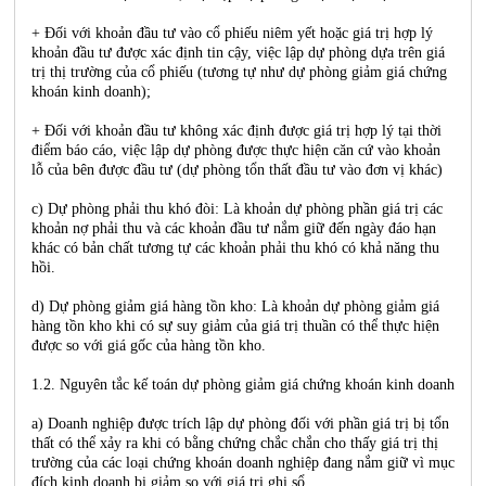
+ Đối với khoản đầu tư vào cổ phiếu niêm yết hoặc giá trị hợp lý
khoản đầu tư được xác định tin cậy, việc lập dự phòng dựa trên giá
trị thị trường của cổ phiếu (tương tự như dự phòng giảm giá chứng
khoán kinh doanh);
+ Đối với khoản đầu tư không xác định được giá trị hợp lý tại thời
điểm báo cáo, việc lập dự phòng được thực hiện căn cứ vào khoản
lỗ của bên được đầu tư (dự phòng tổn thất đầu tư vào đơn vị khác)
c) Dự phòng phải thu khó đòi: Là khoản dự phòng phần giá trị các
khoản nợ phải thu và các khoản đầu tư nắm giữ đến ngày đáo hạn
khác có bản chất tương tự các khoản phải thu khó có khả năng thu
hồi.
d) Dự phòng giảm giá hàng tồn kho: Là khoản dự phòng giảm giá
hàng tồn kho khi có sự suy giảm của giá trị thuần có thể thực hiện
được so với giá gốc của hàng tồn kho.
1.2. Nguyên tắc kế toán dự phòng giảm giá chứng khoán kinh doanh
a) Doanh nghiệp được trích lập dự phòng đối với phần giá trị bị tổn
thất có thể xảy ra khi có bằng chứng chắc chắn cho thấy giá trị thị
trường của các loại chứng khoán doanh nghiệp đang nắm giữ vì mục
đích kinh doanh bị giảm so với giá trị ghi sổ.