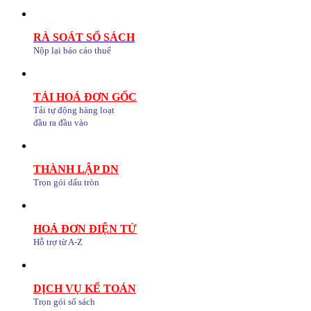
RÀ SOÁT SỔ SÁCH
Nộp lại báo cáo thuế
TẢI HOÁ ĐƠN GỐC
Tải tự động hàng loạt
đầu ra đầu vào
THÀNH LẬP DN
Trọn gói dấu tròn
HOÁ ĐƠN ĐIỆN TỬ
Hỗ trợ từ A-Z
DỊCH VỤ KẾ TOÁN
Trọn gói sổ sách