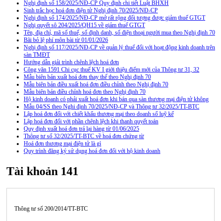
Nghị định số 158/2025/NĐ-CP Quy định chi tiết Luật BHXH
Sinh trắc học hoá đơn điện tử Nghị định 70/2025/NĐ-CP
Nghị định số 174/2025/NĐ-CP mở rất rộng đối tượng được giảm thuế GTGT
Nghị quyết sô 204/2025/QH15 về giảm thuế GTGT
Tên, địa chỉ, mã số thuế, số định danh, số điện thoại người mua theo Nghị định 70
Bãi bỏ lệ phí môn bài từ 01/01/2026
Nghị định số 117/2025/NĐ-CP về quản lý thuế đối với hoạt động kinh doanh trên
sàn TMĐT
Hướng dẫn giải trình chênh lệch hoá đơn
Công văn 1591 Chi cục thuế KV I giới thiệu điểm mới của Thông tư 31, 32
Mẫu biên bản xuất hoá đơn thay thế theo Nghị định 70
Mẫu biên bản điều xuất hoá đơn điều chỉnh theo Nghị định 70
Mẫu biên bản điều chỉnh hoá đơn theo Nghị định 70
Hộ kinh doanh có phải xuất hoá đơn khi bán qua sàn thương mại điện tử không
Mẫu 04/SS theo Nghi định 70/2025/NĐ-CP và Thông tư 32/2025/TT-BTC
Lập hoá đơn đối với chiết khấu thương mại theo doanh số luỹ kế
Lập hoá đơn đối với phần chênh lệch khi thanh quyết toán
Quy định xuất hoá đơn trả lại hàng từ 01/06/2025
Thông tư số 32/2025/TT-BTC về hoá đơn chứng từ
Hoá đơn thương mại điện tử là gì
Quy trình đăng ký sử dụng hoá đơn đối với hộ kinh doanh
Tài khoản 141
Thông tư số 200/2014/TT-BTC