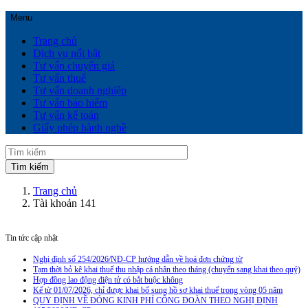
Menu
Trang chủ
Dịch vụ nổi bật
Tư vấn chuyển giá
Tư vấn thuế
Tư vấn doanh nghiệp
Tư vấn bảo hiểm
Tư vấn kế toán
Giấy phép hành nghề
Trang chủ
Tài khoản 141
Tin tức cập nhật
Nghị định số 254/2026/NĐ-CP hướng dẫn về hoá đơn chứng từ
Tạm thời bỏ kê khai thuế thu nhập cá nhân theo tháng (chuyển sang khai theo quý)
Hợp đồng lao động điện tử có bắt buộc không
Kể từ 01/07/2026, chỉ được khai bổ sung hồ sơ khai thuế trong vòng 05 năm
QUY ĐỊNH VỀ ĐÓNG KINH PHÍ CÔNG ĐOÀN THEO NGHỊ ĐỊNH