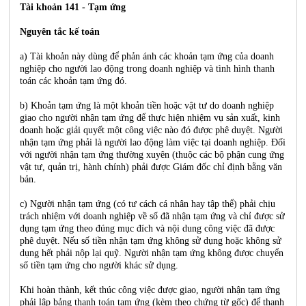
Tài khoản 141 - Tạm ứng
Nguyên tắc kế toán
a) Tài khoản này dùng để phản ánh các khoản tạm ứng của doanh
nghiệp cho người lao động trong doanh nghiệp và tình hình thanh
toán các khoản tạm ứng đó.
b) Khoản tạm ứng là một khoản tiền hoặc vật tư do doanh nghiệp
giao cho người nhận tạm ứng để thực hiện nhiệm vụ sản xuất, kinh
doanh hoặc giải quyết một công việc nào đó được phê duyệt. Người
nhận tạm ứng phải là người lao động làm việc tại doanh nghiệp. Đối
với người nhận tạm ứng thường xuyên (thuộc các bộ phận cung ứng
vật tư, quản trị, hành chính) phải được Giám đốc chỉ định bằng văn
bản.
c) Người nhận tạm ứng (có tư cách cá nhân hay tập thể) phải chịu
trách nhiệm với doanh nghiệp về số đã nhận tạm ứng và chỉ được sử
dụng tạm ứng theo đúng mục đích và nội dung công việc đã được
phê duyệt. Nếu số tiền nhận tạm ứng không sử dụng hoặc không sử
dụng hết phải nộp lại quỹ. Người nhận tạm ứng không được chuyển
số tiền tạm ứng cho người khác sử dụng.
Khi hoàn thành, kết thúc công việc được giao, người nhận tạm ứng
phải lập bảng thanh toán tạm ứng (kèm theo chứng từ gốc) để thanh