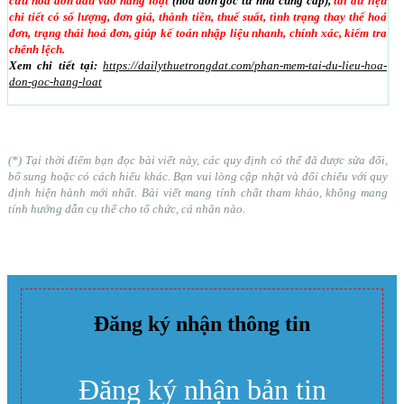
cứu hoá đơn đầu vào hàng loạt
(hoá đơn gốc từ nhà cung cấp),
tải dữ liệu
chi tiết có số lượng, đơn giá, thành tiền, thuế suất, tình trạng thay thế hoá
đơn, trạng thái hoá đơn, giúp kế toán nhập liệu nhanh, chính xác, kiểm tra
chênh lệch.
Xem chi tiết tại:
https://dailythuetrongdat.com/phan-mem-tai-du-lieu-hoa-
don-goc-hang-loat
(*) Tại thời điểm bạn đọc bài viết này, các quy định có thể đã được sửa đổi,
bổ sung hoặc có cách hiểu khác. Bạn vui lòng cập nhật và đối chiếu với quy
định hiện hành mới nhất. Bài viết mang tính chất tham khảo, không mang
tính hướng dẫn cụ thể cho tổ chức, cá nhân nào.
Đăng ký nhận thông tin
Đăng ký nhận bản tin