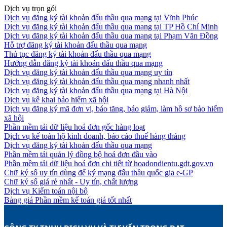
Dịch vụ trọn gói
Dịch vụ đăng ký tài khoản đấu thầu qua mạng tại Vĩnh Phúc
Dịch vụ đăng ký tài khoản đấu thầu qua mạng tại TP Hồ Chí Minh
Dịch vụ đăng ký tài khoản đấu thầu qua mạng tại Phạm Văn Đồng
Hỗ trợ đăng ký tài khoản đấu thầu qua mạng
Thủ tục đăng ký tài khoản đấu thầu qua mạng
Hướng dẫn đăng ký tài khoản đấu thầu qua mạng
Dịch vụ đăng ký tài khoản đấu thầu qua mạng uy tín
Dịch vụ đăng ký tài khoản đấu thầu qua mạng nhanh nhất
Dịch vụ đăng ký tài khoản đấu thầu qua mạng tại Hà Nội
Dịch vụ kê khai bảo hiểm xã hội
Dịch vụ đăng ký mã đơn vị, báo tăng, báo giảm, làm hồ sơ bảo hiểm
xã hội
Phần mềm tải dữ liệu hoá đơn gốc hàng loạt
Dịch vụ kế toán hộ kinh doanh, báo cáo thuế hàng tháng
Dịch vụ đăng ký tài khoản đấu thầu qua mạng
Phần mềm tải quản lý đồng bộ hoá đơn đầu vào
Phần mềm tải dữ liệu hoá đơn chi tiết từ hoadondientu.gdt.gov.vn
Chữ ký số uy tín dùng để ký mạng đấu thầu quốc gia e-GP
Chữ ký số giá rẻ nhất - Uy tín, chất lượng
Dịch vụ Kiểm toán nội bộ
Bảng giá Phần mềm kế toán giá tốt nhất