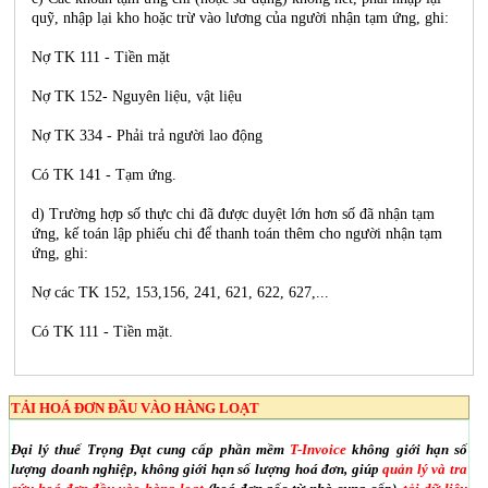
quỹ, nhập lại kho hoặc trừ vào lương của người nhận tạm ứng, ghi:
Nợ TK 111 - Tiền mặt
Nợ TK 152- Nguyên liệu, vật liệu
Nợ TK 334 - Phải trả người lao động
Có TK 141 - Tạm ứng.
d) Trường hợp số thực chi đã được duyệt lớn hơn số đã nhận tạm
ứng, kế toán lập phiếu chi để thanh toán thêm cho người nhận tạm
ứng, ghi:
Nợ các TK 152, 153,156, 241, 621, 622, 627,...
Có TK 111 - Tiền mặt.
TẢI HOÁ ĐƠN ĐẦU VÀO HÀNG LOẠT
Đại lý thuế Trọng Đạt cung cấp phần mềm
T-Invoice
không giới hạn số
lượng doanh nghiệp, không giới hạn số lượng hoá đơn, giúp
quản lý và tra