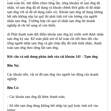
toán toàn bộ, dứt điểm (theo từng lần, từng khoản) số tạm ứng đã
nhận, số tạm ứng đã sử dụng và khoản chênh lệch giữa số đã nhận
tạm ứng với số đã sử dụng (nếu có). Khoản tạm ứng sử dụng không
hết nếu không nộp lại quỹ thì phải tính trừ vào lương của người
nhận tạm ứng. Trường hợp chi quá số nhận tạm ứng thì doanh
nghiệp sẽ chi bổ sung số còn thiếu.
d) Phải thanh toán dứt điểm khoản tạm ứng kỳ trước mới được nhận
tạm ứng kỳ sau. Kế toán phải mở sổ kế toán chi tiết theo dõi cho
từng người nhận tạm ứng và ghi chép đầy đủ tình hình nhận, thanh
toán tạm ứng theo từng lần tạm ứng.
Kết cấu và nội dung phản ánh của tài khoản 141 - Tạm ứng
Bên Nợ:
Các khoản tiền, vật tư đã tạm ứng cho người lao động của doanh
nghiệp.
Bên Có:
- Các khoản tạm ứng đã được thanh toán;
- Số tiền tạm ứng dùng không hết nhập lại quỹ hoặc tính trừ vào
lương;