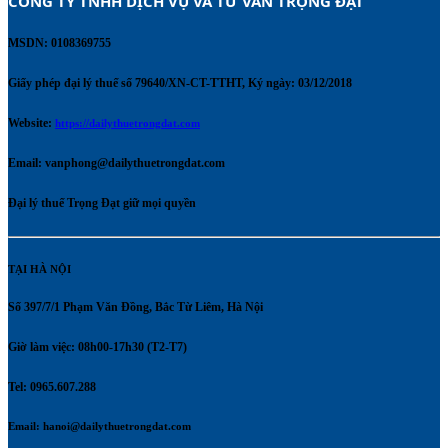
CÔNG TY TNHH DỊCH VỤ VÀ TƯ VẤN TRỌNG ĐẠT 
MSDN: 0108369755
Giấy phép đại lý thuế số 79640/XN-CT-TTHT, Ký ngày: 03/12/2018
Website:
https://dailythuetrongdat.com
Email:
vanphong@dailythuetrongdat.com
Đại lý thuế Trọng Đạt giữ mọi quyền
TẠI HÀ NỘI
Số 397/7/1 Phạm Văn Đồng, Bắc Từ Liêm, Hà Nội
Giờ làm việc: 08h00-17h30 (T2-T7)
Tel: 0965.607.288
Email:
hanoi@dailythuetrongdat.com