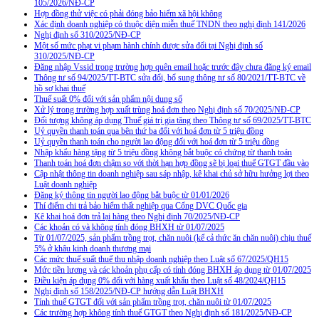
105/2026/NĐ-CP
Hợp đồng thử việc có phải đóng bảo hiểm xã hội không
Xác định doanh nghiệp có thuộc diện miễn thuế TNDN theo nghị định 141/2026
Nghị định số 310/2025/NĐ-CP
Một số mức phạt vi phạm hành chính được sửa đổi tại Nghị định số
310/2025/NĐ-CP
Đăng nhập Vssid trong trường hợp quên email hoặc trước đây chưa đăng ký email
Thông tư số 94/2025/TT-BTC sửa đổi, bổ sung thông tư số 80/2021/TT-BTC về
hồ sơ khai thuế
Thuế suất 0% đối với sản phẩm nội dung số
Xử lý trong trường hợp xuất trùng hoá đơn theo Nghị định số 70/2025/NĐ-CP
Đối tượng không áp dụng Thuế giá trị gia tăng theo Thông tư số 69/2025/TT-BTC
Uỷ quyền thanh toán qua bên thứ ba đối với hoá đơn từ 5 triệu đồng
Uỷ quyền thanh toán cho người lao động đối với hoá đơn từ 5 triệu đồng
Nhập khẩu hàng tặng từ 5 triệu đồng không bắt buộc có chứng từ thanh toán
Thanh toán hoá đơn chậm so với thời hạn hợp đồng sẽ bị loại thuế GTGT đầu vào
Cập nhật thông tin doanh nghiệp sau sáp nhập, kê khai chủ sở hữu hưởng lợi theo
Luật doanh nghiệp
Đăng ký thông tin người lao động bắt buộc từ 01/01/2026
Thí điểm chi trả bảo hiểm thất nghiệp qua Cổng DVC Quốc gia
Kê khai hoá đơn trả lại hàng theo Nghị định 70/2025/NĐ-CP
Các khoản có và không tính đóng BHXH từ 01/07/2025
Từ 01/07/2025, sản phẩm trồng trọt, chăn nuôi (kể cả thức ăn chăn nuôi) chịu thuế
5% ở khâu kinh doanh thương mại
Các mức thuế suất thuế thu nhập doanh nghiệp theo Luật số 67/2025/QH15
Mức tiền lương và các khoản phụ cấp có tính đóng BHXH áp dụng từ 01/07/2025
Điều kiện áp dụng 0% đối với hàng xuất khẩu theo Luật số 48/2024/QH15
Nghị định số 158/2025/NĐ-CP hướng dẫn Luật BHXH
Tính thuế GTGT đối với sản phẩm trồng trọt, chăn nuôi từ 01/07/2025
Các trường hợp không tính thuế GTGT theo Nghị định số 181/2025/NĐ-CP