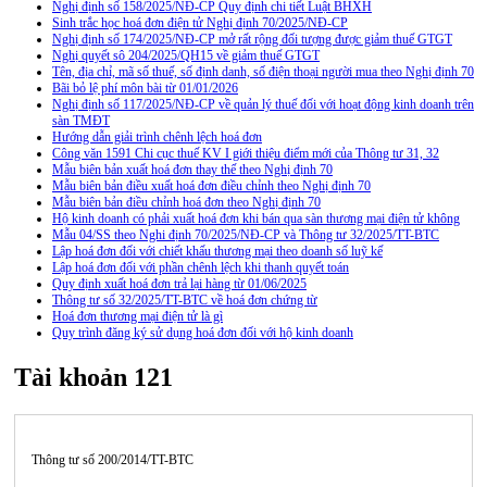
Nghị định số 158/2025/NĐ-CP Quy định chi tiết Luật BHXH
Sinh trắc học hoá đơn điện tử Nghị định 70/2025/NĐ-CP
Nghị định số 174/2025/NĐ-CP mở rất rộng đối tượng được giảm thuế GTGT
Nghị quyết sô 204/2025/QH15 về giảm thuế GTGT
Tên, địa chỉ, mã số thuế, số định danh, số điện thoại người mua theo Nghị định 70
Bãi bỏ lệ phí môn bài từ 01/01/2026
Nghị định số 117/2025/NĐ-CP về quản lý thuế đối với hoạt động kinh doanh trên
sàn TMĐT
Hướng dẫn giải trình chênh lệch hoá đơn
Công văn 1591 Chi cục thuế KV I giới thiệu điểm mới của Thông tư 31, 32
Mẫu biên bản xuất hoá đơn thay thế theo Nghị định 70
Mẫu biên bản điều xuất hoá đơn điều chỉnh theo Nghị định 70
Mẫu biên bản điều chỉnh hoá đơn theo Nghị định 70
Hộ kinh doanh có phải xuất hoá đơn khi bán qua sàn thương mại điện tử không
Mẫu 04/SS theo Nghi định 70/2025/NĐ-CP và Thông tư 32/2025/TT-BTC
Lập hoá đơn đối với chiết khấu thương mại theo doanh số luỹ kế
Lập hoá đơn đối với phần chênh lệch khi thanh quyết toán
Quy định xuất hoá đơn trả lại hàng từ 01/06/2025
Thông tư số 32/2025/TT-BTC về hoá đơn chứng từ
Hoá đơn thương mại điện tử là gì
Quy trình đăng ký sử dụng hoá đơn đối với hộ kinh doanh
Tài khoản 121
Thông tư số 200/2014/TT-BTC