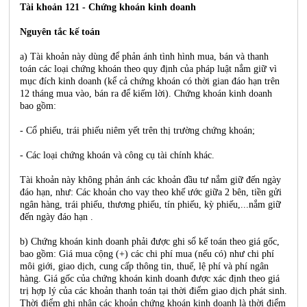
Tài khoản 121 - Chứng khoán kinh doanh
Nguyên tắc kế toán
a) Tài khoản này dùng để phản ánh tình hình mua, bán và thanh
toán các loại chứng khoán theo quy định của pháp luật nắm giữ vì
mục đích kinh doanh (kể cả chứng khoán có thời gian đáo hạn trên
12 tháng mua vào, bán ra để kiếm lời). Chứng khoán kinh doanh
bao gồm:
- Cổ phiếu, trái phiếu niêm yết trên thị trường chứng khoán;
- Các loại chứng khoán và công cụ tài chính khác.
Tài khoản này không phản ánh các khoản đầu tư nắm giữ đến ngày
đáo hạn, như: Các khoản cho vay theo khế ước giữa 2 bên, tiền gửi
ngân hàng, trái phiếu, thương phiếu, tín phiếu, kỳ phiếu,...nắm giữ
đến ngày đáo hạn .
b) Chứng khoán kinh doanh phải được ghi sổ kế toán theo giá gốc,
bao gồm: Giá mua cộng (+) các chi phí mua (nếu có) như chi phí
môi giới, giao dịch, cung cấp thông tin, thuế, lệ phí và phí ngân
hàng. Giá gốc của chứng khoán kinh doanh được xác định theo giá
trị hợp lý của các khoản thanh toán tại thời điểm giao dịch phát sinh.
Thời điểm ghi nhận các khoản chứng khoán kinh doanh là thời điểm