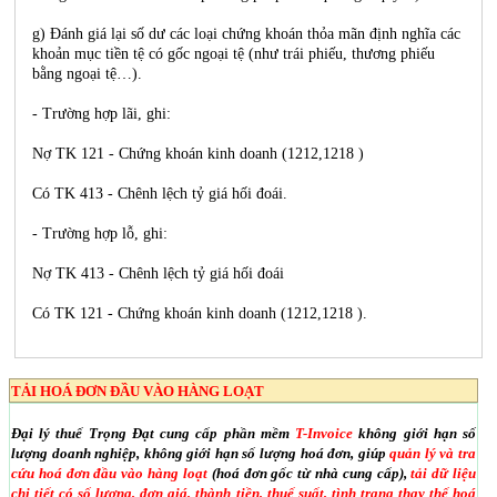
g) Đánh giá lại số dư các loại chứng khoán thỏa mãn định nghĩa các
khoản mục tiền tệ có gốc ngoại tệ (như trái phiếu, thương phiếu
bằng ngoại tệ…).
- Trường hợp lãi, ghi:
Nợ TK 121 - Chứng khoán kinh doanh (1212,1218 )
Có TK 413 - Chênh lệch tỷ giá hối đoái.
- Trường hợp lỗ, ghi:
Nợ TK 413 - Chênh lệch tỷ giá hối đoái
Có TK 121 - Chứng khoán kinh doanh (1212,1218 ).
TẢI HOÁ ĐƠN ĐẦU VÀO HÀNG LOẠT
Đại lý thuế Trọng Đạt cung cấp phần mềm
T-Invoice
không giới hạn số
lượng doanh nghiệp, không giới hạn số lượng hoá đơn, giúp
quản lý và tra
cứu hoá đơn đầu vào hàng loạt
(hoá đơn gốc từ nhà cung cấp),
tải dữ liệu
chi tiết có số lượng, đơn giá, thành tiền, thuế suất, tình trạng thay thế hoá