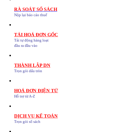
RÀ SOÁT SỔ SÁCH
Nộp lại báo cáo thuế
TẢI HOÁ ĐƠN GỐC
Tải tự động hàng loạt
đầu ra đầu vào
THÀNH LẬP DN
Trọn gói dấu tròn
HOÁ ĐƠN ĐIỆN TỬ
Hỗ trợ từ A-Z
DỊCH VỤ KẾ TOÁN
Trọn gói sổ sách