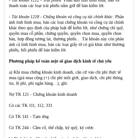
- Tài khoản 1212 - Trái phiếu:
Phản ánh tình hình mua, bán và
thanh toán các loại trái phiếu nắm giữ để bán kiếm lời.
- Tài khoản 1218 - Chứng khoán và công cụ tài chính khác:
Phản
ánh tình hình mua, bán các loại chứng khoán và công cụ tài chính
khác theo quy định của pháp luật để kiếm lời, như chứng chỉ quỹ,
quyền mua cổ phần, chứng quyền, quyền chọn mua, quyền chọn
bán, hợp đồng tương lai, thương phiếu… Tài khoản này còn phản
ánh cả tình hình mua, bán các loại giấy tờ có giá khác như thương
phiếu, hối phiếu để bán kiếm lời.
Phương pháp kế toán một số giao dịch kinh tế chủ yếu
a) Khi mua chứng khoán kinh doanh, căn cứ vào chi phí thực tế
mua (giá mua cộng (+) chi phí môi giới, giao dịch, chi phí thông
tin, lệ phí, phí ngân hàng…), ghi:
Nợ TK 121 - Chứng khoán kinh doanh
Có các TK 111, 112, 331
Có TK 141 - Tạm ứng
Có TK 244 - Cầm cố, thế chấp, ký quỹ, ký cược.