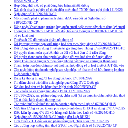
105/2026/NĐ-CP
Hợp đồng thử việc có phải đóng bảo hiểm xã hội không
Xác định doanh nghiệp có thuộc diện miễn thuế TNDN theo nghị định 141/2026
Nghị định số 310/2025/NĐ-CP
Một số mức phạt vi phạm hành chính được sửa đổi tại Nghị định số
310/2025/NĐ-CP
Đăng nhập Vssid trong trường hợp quên email hoặc trước đây chưa đăng ký email
Thông tư số 94/2025/TT-BTC sửa đổi, bổ sung thông tư số 80/2021/TT-BTC về
hồ sơ khai thuế
Thuế suất 0% đối với sản phẩm nội dung số
Xử lý trong trường hợp xuất trùng hoá đơn theo Nghị định số 70/2025/NĐ-CP
Đối tượng không áp dụng Thuế giá trị gia tăng theo Thông tư số 69/2025/TT-BTC
Uỷ quyền thanh toán qua bên thứ ba đối với hoá đơn từ 5 triệu đồng
Uỷ quyền thanh toán cho người lao động đối với hoá đơn từ 5 triệu đồng
Nhập khẩu hàng tặng từ 5 triệu đồng không bắt buộc có chứng từ thanh toán
Thanh toán hoá đơn chậm so với thời hạn hợp đồng sẽ bị loại thuế GTGT đầu vào
Cập nhật thông tin doanh nghiệp sau sáp nhập, kê khai chủ sở hữu hưởng lợi theo
Luật doanh nghiệp
Đăng ký thông tin người lao động bắt buộc từ 01/01/2026
Thí điểm chi trả bảo hiểm thất nghiệp qua Cổng DVC Quốc gia
Kê khai hoá đơn trả lại hàng theo Nghị định 70/2025/NĐ-CP
Các khoản có và không tính đóng BHXH từ 01/07/2025
Từ 01/07/2025, sản phẩm trồng trọt, chăn nuôi (kể cả thức ăn chăn nuôi) chịu thuế
5% ở khâu kinh doanh thương mại
Các mức thuế suất thuế thu nhập doanh nghiệp theo Luật số 67/2025/QH15
Mức tiền lương và các khoản phụ cấp có tính đóng BHXH áp dụng từ 01/07/2025
Điều kiện áp dụng 0% đối với hàng xuất khẩu theo Luật số 48/2024/QH15
Nghị định số 158/2025/NĐ-CP hướng dẫn Luật BHXH
Tính thuế GTGT đối với sản phẩm trồng trọt, chăn nuôi từ 01/07/2025
Các trường hợp không tính thuế GTGT theo Nghị định số 181/2025/NĐ-CP