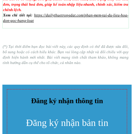
đơn, trạng thái hoá đơn, giúp kế toán nhập liệu nhanh, chính xác, kiểm tra
chênh lệch.
Xem chi tiết tại:
https://dailythuetrongdat.com/phan-mem-tai-du-lieu-hoa-
don-goc-hang-loat
(*) Tại thời điểm bạn đọc bài viết này, các quy định có thể đã được sửa đổi,
bổ sung hoặc có cách hiểu khác. Bạn vui lòng cập nhật và đối chiếu với quy
định hiện hành mới nhất. Bài viết mang tính chất tham khảo, không mang
tính hướng dẫn cụ thể cho tổ chức, cá nhân nào.
Đăng ký nhận thông tin
Đăng ký nhận bản tin