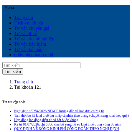
Menu
Trang chủ
Dịch vụ nổi bật
Tư vấn chuyển giá
Tư vấn thuế
Tư vấn doanh nghiệp
Tư vấn bảo hiểm
Tư vấn kế toán
Giấy phép hành nghề
Trang chủ
Tài khoản 121
Tin tức cập nhật
Nghị định số 254/2026/NĐ-CP hướng dẫn về hoá đơn chứng từ
Tạm thời bỏ kê khai thuế thu nhập cá nhân theo tháng (chuyển sang khai theo quý)
Hợp đồng lao động điện tử có bắt buộc không
Kể từ 01/07/2026, chỉ được khai bổ sung hồ sơ khai thuế trong vòng 05 năm
QUY ĐỊNH VỀ ĐÓNG KINH PHÍ CÔNG ĐOÀN THEO NGHỊ ĐỊNH