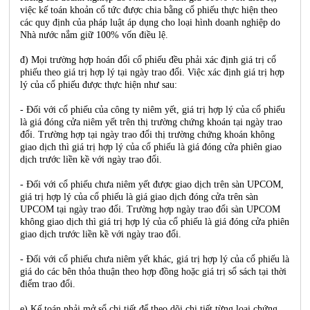
việc kế toán khoản cổ tức được chia bằng cổ phiếu thực hiện theo
các quy định của pháp luật áp dụng cho loại hình doanh nghiệp do
Nhà nước nắm giữ 100% vốn điều lệ.
đ) Mọi trường hợp hoán đổi cổ phiếu đều phải xác định giá trị cổ
phiếu theo giá trị hợp lý tại ngày trao đổi. Việc xác định giá trị hợp
lý của cổ phiếu được thực hiện như sau:
- Đối với cổ phiếu của công ty niêm yết, giá trị hợp lý của cổ phiếu
là giá đóng cửa niêm yết trên thị trường chứng khoán tại ngày trao
đổi. Trường hợp tại ngày trao đổi thị trường chứng khoán không
giao dịch thì giá trị hợp lý của cổ phiếu là giá đóng cửa phiên giao
dịch trước liền kề với ngày trao đổi.
- Đối với cổ phiếu chưa niêm yết được giao dịch trên sàn UPCOM,
giá trị hợp lý của cổ phiếu là giá giao dịch đóng cửa trên sàn
UPCOM tại ngày trao đổi. Trường hợp ngày trao đổi sàn UPCOM
không giao dịch thì giá trị hợp lý của cổ phiếu là giá đóng cửa phiên
giao dịch trước liền kề với ngày trao đổi.
- Đối với cổ phiếu chưa niêm yết khác, giá trị hợp lý của cổ phiếu là
giá do các bên thỏa thuận theo hợp đồng hoặc giá trị sổ sách tại thời
điểm trao đổi.
e) Kế toán phải mở sổ chi tiết để theo dõi chi tiết từng loại chứng