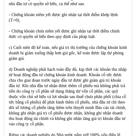
nhà đầu tư có quyền sở hữu, cụ thể như sau:
- Chứng khoán niêm yết được ghi nhận tại thời điểm khớp lệnh
(T+0);
- Chứng khoán chưa niêm yết được ghi nhận tại thời điểm chính
thức có quyền sở hữu theo quy định của pháp luật.
c) Cuối niên độ kế toán, nếu giá trị thị trường của chứng khoán kinh
doanh bị giảm xuống thấp hơn giá gốc, kế toán được lập dự phòng
giảm giá.
d) Doanh nghiệp phải hạch toán đầy đủ, kịp thời các khoản thu nhập
từ hoạt động đầu tư chứng khoán kinh doanh. Khoản cổ tức được
chia cho giai đoạn trước ngày đầu tư được ghi giảm giá trị khoản
đầu tư. Khi nhà đầu tư nhận được thêm cổ phiếu mà không phải trả
tiền do công ty cổ phần sử dụng thặng dư vốn cổ phần, các quỹ
thuộc vốn chủ sở hữu và lợi nhuận sau thuế chưa phân phối (chia cổ
tức bằng cổ phiếu) để phát hành thêm cổ phiếu, nhà đầu tư chỉ theo
dõi số lượng cổ phiếu tăng thêm trên thuyết minh Báo cáo tài chính,
không ghi nhận giá trị cổ phiếu được nhận, không ghi nhận doanh
thu hoạt động tài chính và không ghi nhận tăng giá trị khoản đầu tư
vào công ty cổ phần.
Riêng các doanh nghiệp do Nhà nước nắm giữ 100% vốn điều lệ,