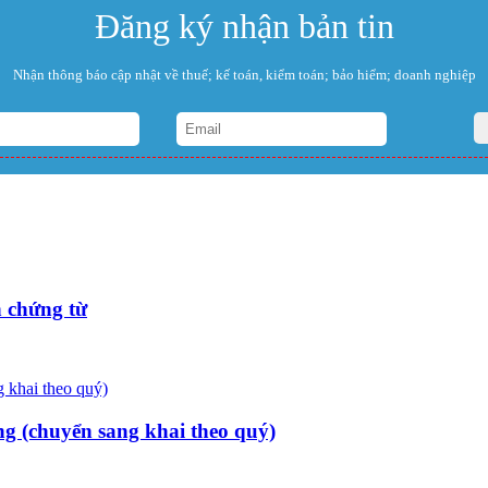
Đăng ký nhận bản tin
Nhận thông báo cập nhật về thuế; kế toán, kiểm toán; bảo hiểm; doanh nghiệp
 chứng từ
ng (chuyển sang khai theo quý)