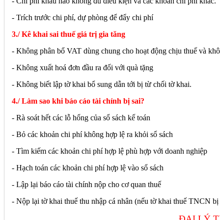
- Chi phí khấu hao không đủ điều kiện và các khoản chi phí khác.
- Trích trước chi phí, dự phòng để đẩy chi phí
3./ Kê khai sai thuế giá trị gia tăng
- Không phân bổ VAT dùng chung cho hoạt động chịu thuế và không ch
- Không xuất hoá đơn đầu ra đối với quà tặng
- Không biết lập tờ khai bổ sung dẫn tới bị từ chối tờ khai.
4./ Làm sao khi báo cáo tài chính bị sai?
- Rà soát hết các lỗ hổng của sổ sách kế toán
- Bỏ các khoản chi phí không hợp lệ ra khỏi sổ sách
- Tìm kiếm các khoản chi phí hợp lệ phù hợp với doanh nghiệp
- Hạch toán các khoản chi phí hợp lệ vào sổ sách
- Lập lại báo cáo tài chính nộp cho cơ quan thuế
- Nộp lại tờ khai thuế thu nhập cá nhân (nếu tờ khai thuế TNCN bị
ĐẠI LÝ 