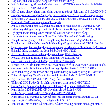
Hợp đồng thử việc có phải đóng bảo hiểm xã hội không
Xác định doanh nghiệp có thuộc diện miễn thuế TNDN theo nghị định 141/2026
Nghị định số 310/2025/NĐ-CP
Một số mức phạt vi phạm hành chính được sửa đổi tại Nghị định số 310/2025/NĐ-
Đăng nhập Vssid trong trường hợp quên email hoặc trước đây chưa đăng ký email
Thông tư số 94/2025/TT-BTC sửa đổi, bổ sung thông tư số 80/2021/TT-BTC về hồ s
Thuế suất 0% đối với sản phẩm nội dung số
Xử lý trong trường hợp xuất trùng hoá đơn theo Nghị định số 70/2025/NĐ-CP
Đối tượng không áp dụng Thuế giá trị gia tăng theo Thông tư số 69/2025/TT-BTC
Uỷ quyền thanh toán qua bên thứ ba đối với hoá đơn từ 5 triệu đồng
Uỷ quyền thanh toán cho người lao động đối với hoá đơn từ 5 triệu đồng
Nhập khẩu hàng tặng từ 5 triệu đồng không bắt buộc có chứng từ thanh toán
Thanh toán hoá đơn chậm so với thời hạn hợp đồng sẽ bị loại thuế GTGT đầu vào
Cập nhật thông tin doanh nghiệp sau sáp nhập, kê khai chủ sở hữu hưởng lợi theo L
Đăng ký thông tin người lao động bắt buộc từ 01/01/2026
Thí điểm chi trả bảo hiểm thất nghiệp qua Cổng DVC Quốc gia
Kê khai hoá đơn trả lại hàng theo Nghị định 70/2025/NĐ-CP
Các khoản có và không tính đóng BHXH từ 01/07/2025
Từ 01/07/2025, sản phẩm trồng trọt, chăn nuôi (kể cả thức ăn chăn nuôi) chịu thuế
Các mức thuế suất thuế thu nhập doanh nghiệp theo Luật số 67/2025/QH15
Mức tiền lương và các khoản phụ cấp có tính đóng BHXH áp dụng từ 01/07/2025
Điều kiện áp dụng 0% đối với hàng xuất khẩu theo Luật số 48/2024/QH15
Nghị định số 158/2025/NĐ-CP hướng dẫn Luật BHXH
Tính thuế GTGT đối với sản phẩm trồng trọt, chăn nuôi từ 01/07/2025
Các trường hợp không tính thuế GTGT theo Nghị định số 181/2025/NĐ-CP
Nghị định số 158/2025/NĐ-CP Quy định chi tiết Luật BHXH
Sinh trắc học hoá đơn điện tử Nghị định 70/2025/NĐ-CP
Nghị định số 174/2025/NĐ-CP mở rất rộng đối tượng được giảm thuế GTGT
Nghị quyết sô 204/2025/QH15 về giảm thuế GTGT
Tên, địa chỉ, mã số thuế, số định danh, số điện thoại người mua theo Nghị định 70