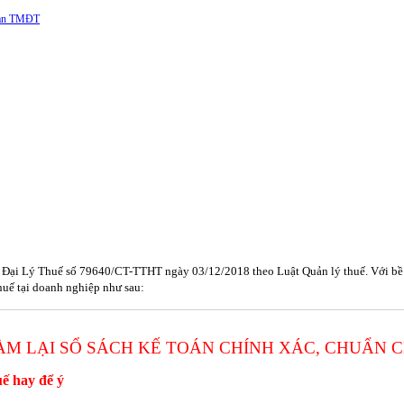
 sàn TMĐT
Đại Lý Thuế số 79640/CT-TTHT ngày 03/12/2018 theo Luật Quản lý thuế. Với bề dà
thuế tại doanh nghiệp như sau:
ÀM LẠI SỔ SÁCH KẾ TOÁN CHÍNH XÁC, CHUẨN C
uế hay để ý