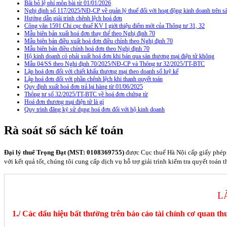
Bãi bỏ lệ phí môn bài từ 01/01/2026
Nghị định số 117/2025/NĐ-CP về quản lý thuế đối với hoạt động kinh doanh trên
Hướng dẫn giải trình chênh lệch hoá đơn
Công văn 1591 Chi cục thuế KV I giới thiệu điểm mới của Thông tư 31, 32
Mẫu biên bản xuất hoá đơn thay thế theo Nghị định 70
Mẫu biên bản điều xuất hoá đơn điều chỉnh theo Nghị định 70
Mẫu biên bản điều chỉnh hoá đơn theo Nghị định 70
Hộ kinh doanh có phải xuất hoá đơn khi bán qua sàn thương mại điện tử không
Mẫu 04/SS theo Nghi định 70/2025/NĐ-CP và Thông tư 32/2025/TT-BTC
Lập hoá đơn đối với chiết khấu thương mại theo doanh số luỹ kế
Lập hoá đơn đối với phần chênh lệch khi thanh quyết toán
Quy định xuất hoá đơn trả lại hàng từ 01/06/2025
Thông tư số 32/2025/TT-BTC về hoá đơn chứng từ
Hoá đơn thương mại điện tử là gì
Quy trình đăng ký sử dụng hoá đơn đối với hộ kinh doanh
Rà soát sổ sách kế toán
Đại lý thuế Trọng Đạt (MST: 0108369755)
được Cục thuế Hà Nội cấp giấy phép 
với kết quả tốt, chúng tôi cung cấp dịch vụ hỗ trợ giải trình kiểm tra quyết toán 
L
1./ Các dấu hiệu bất thường trên báo cáo tài chính cơ quan th