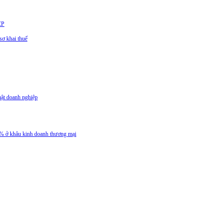
CP
ơ khai thuế
uật doanh nghiệp
 5% ở khâu kinh doanh thương mại