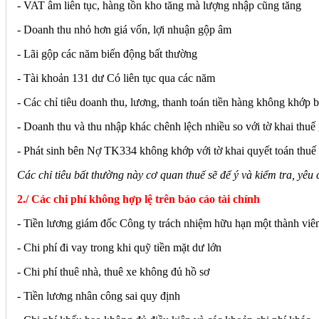
- VAT âm liên tục, hàng tồn kho tăng mà lượng nhập cũng tăng
- Doanh thu nhỏ hơn giá vốn, lợi nhuận gộp âm
- Lãi gộp các năm biến động bất thường
- Tài khoản 131 dư Có liên tục qua các năm
- Các chỉ tiêu doanh thu, lương, thanh toán tiền hàng không khớp b
- Doanh thu và thu nhập khác chênh lệch nhiều so với tờ khai thuế g
- Phát sinh bên Nợ TK334 không khớp với tờ khai quyết toán th
Các chỉ tiêu bất thường này cơ quan thuế sẽ để ý và kiểm tra, yêu 
2./ Các chi phí không hợp lệ trên báo cáo tài chính
- Tiền lương giám đốc Công ty trách nhiệm hữu hạn một thành viê
- Chi phí đi vay trong khi quỹ tiền mặt dư lớn
- Chi phí thuê nhà, thuê xe không đủ hồ sơ
- Tiền lương nhân công sai quy định