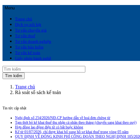
Menu
Trang chủ
Dịch vụ nổi bật
Tư vấn chuyển giá
Tư vấn thuế
Tư vấn doanh nghiệp
Tư vấn bảo hiểm
Tư vấn kế toán
Giấy phép hành nghề
Trang chủ
Rà soát sổ sách kế toán
Tin tức cập nhật
Nghị định số 254/2026/NĐ-CP hướng dẫn về hoá đơn chứng từ
Tạm thời bỏ kê khai thuế thu nhập cá nhân theo tháng (chuyển sang khai theo quý)
Hợp đồng lao động điện tử có bắt buộc không
Kể từ 01/07/2026, chỉ được khai bổ sung hồ sơ khai thuế trong vòng 05 năm
QUY ĐỊNH VỀ ĐÓNG KINH PHÍ CÔNG ĐOÀN THEO NGHỊ ĐỊNH 105/202