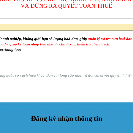
VÀ ĐỨNG RA QUYẾT TOÁN THUẾ
doanh nghiệp, không giới hạn số lượng hoá đơn, giúp
quản lý và tra cứu hoá đơn
oá đơn, giúp kế toán nhập liệu nhanh, chính xác, kiểm tra chênh lệch.
goc-hang-loat
ổ sung hoặc có cách hiểu khác. Bạn vui lòng cập nhật và đối chiếu với quy định hi
Đăng ký nhận thông tin