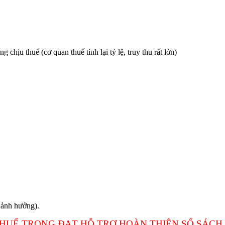
ịu thuế (cơ quan thuế tính lại tỷ lệ, truy thu rất lớn)
 ảnh hưởng).
THUẾ TRỌNG ĐẠT HỖ TRỢ HOÀN THIỆN SỔ SÁCH