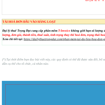
TẢI HOÁ ĐƠN ĐẦU VÀO HÀNG LOẠT
Đại lý thuế Trọng Đạt cung cấp phần mềm
T-Invoice
không giới hạn số lượng 
lượng, đơn giá, thành tiền, thuế suất, tình trạng thay thế hoá đơn, trạng thái h
Xem chi tiết tại:
https://dailythuetrongdat.com/phan-mem-tai-du-lieu-hoa-don-
(*) Tại thời điểm bạn đọc bài viết này, các quy định có thể đã được sửa đổi, b
dẫn cụ thể cho tổ chức, cá nhân nào.