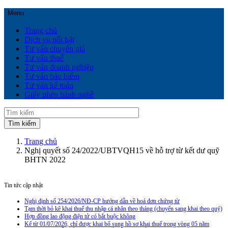
Menu
Trang chủ
Dịch vụ nổi bật
Tư vấn chuyển giá
Tư vấn thuế
Tư vấn doanh nghiệp
Tư vấn bảo hiểm
Tư vấn kế toán
Giấy phép hành nghề
Trang chủ
Nghị quyết số 24/2022/UBTVQH15 về hỗ trợ từ kết dư quỹ
BHTN 2022
Tin tức cập nhật
Nghị định số 254/2026/NĐ-CP hướng dẫn về hoá đơn chứng từ
Tạm thời bỏ kê khai thuế thu nhập cá nhân theo tháng (chuyển sang khai theo quý)
Hợp đồng lao động điện tử có bắt buộc không
Kể từ 01/07/2026, chỉ được khai bổ sung hồ sơ khai thuế trong vòng 05 năm