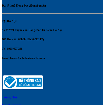
Đại lý thuế Trọng Đạt giữ mọi quyền
TẠI HÀ NỘI
Số 397/7/1 Phạm Văn Đồng, Bắc Từ Liêm, Hà Nội
Giờ làm việc: 08h00-17h30 (T2-T7)
Tel: 0965.607.288
Email:
hanoi@dailythuetrongdat.com
Trang chủ