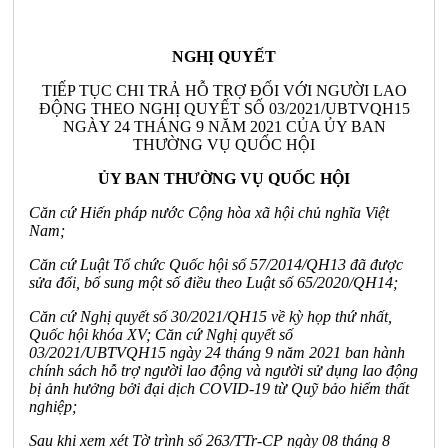
NGHỊ QUYẾT
TIẾP TỤC CHI TRẢ HỖ TRỢ ĐỐI VỚI NGƯỜI LAO
ĐỘNG THEO NGHỊ QUYẾT SỐ 03/2021/UBTVQH15
NGÀY 24 THÁNG 9 NĂM 2021 CỦA ỦY BAN
THƯỜNG VỤ QUỐC HỘI
ỦY BAN THƯỜNG VỤ QUỐC HỘI
Căn cứ Hiến pháp nước Cộng hòa xã hội chủ nghĩa Việt
Nam;
Căn cứ Luật Tổ chức Quốc hội số 57/2014/QH13 đã được
sửa đổi, bổ sung một số điều theo Luật số 65/2020/QH14;
Căn cứ Nghị quyết số 30/2021/QH15 về kỳ họp thứ nhất,
Quốc hội khóa XV; Căn cứ Nghị quyết số
03/2021/UBTVQH15 ngày 24 tháng 9 năm 2021 ban hành
chính sách hỗ trợ người lao động và người sử dụng lao động
bị ảnh hưởng bởi đại dịch COVID-19 từ Quỹ bảo hiểm thất
nghiệp;
Sau khi xem xét Tờ trình số 263/TTr-CP ngày 08 tháng 8