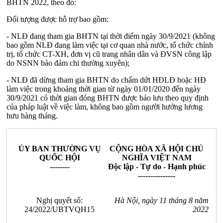
BHTN 2022, theo đó:
Đối tượng được hỗ trợ bao gồm:
- NLĐ đang tham gia BHTN tại thời điểm ngày 30/9/2021 (không
bao gồm NLĐ đang làm việc tại cơ quan nhà nước, tổ chức chính
trị, tổ chức CT-XH, đơn vị cũ trang nhân dân và ĐVSN công lập
do NSNN bảo đảm chi thường xuyên);
- NLĐ đã dừng tham gia BHTN do chấm dứt HĐLĐ hoặc HĐ
làm việc trong khoảng thời gian từ ngày 01/01/2020 đến ngày
30/9/2021 có thời gian đóng BHTN được bảo lưu theo quy định
của pháp luật về việc làm, không bao gồm người hưởng lương
hưu hàng tháng.
ỦY BAN THƯỜNG VỤ
CỘNG HÒA XÃ HỘI CHỦ
QUỐC HỘI
NGHĨA VIỆT NAM
--------
Độc lập - Tự do - Hạnh phúc
---------------
Nghị quyết số:
Hà Nội, ngày 11 tháng 8 năm
24/2022/UBTVQH15
2022