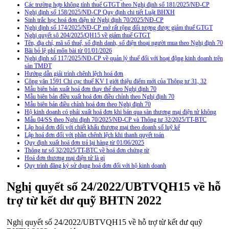
Các trường hợp không tính thuế GTGT theo Nghị định số 181/2025/NĐ-CP
Nghị định số 158/2025/NĐ-CP Quy định chi tiết Luật BHXH
Sinh trắc học hoá đơn điện tử Nghị định 70/2025/NĐ-CP
Nghị định số 174/2025/NĐ-CP mở rất rộng đối tượng được giảm thuế GTGT
Nghị quyết sô 204/2025/QH15 về giảm thuế GTGT
Tên, địa chỉ, mã số thuế, số định danh, số điện thoại người mua theo Nghị định 70
Bãi bỏ lệ phí môn bài từ 01/01/2026
Nghị định số 117/2025/NĐ-CP về quản lý thuế đối với hoạt động kinh doanh trên
sàn TMĐT
Hướng dẫn giải trình chênh lệch hoá đơn
Công văn 1591 Chi cục thuế KV I giới thiệu điểm mới của Thông tư 31, 32
Mẫu biên bản xuất hoá đơn thay thế theo Nghị định 70
Mẫu biên bản điều xuất hoá đơn điều chỉnh theo Nghị định 70
Mẫu biên bản điều chỉnh hoá đơn theo Nghị định 70
Hộ kinh doanh có phải xuất hoá đơn khi bán qua sàn thương mại điện tử không
Mẫu 04/SS theo Nghi định 70/2025/NĐ-CP và Thông tư 32/2025/TT-BTC
Lập hoá đơn đối với chiết khấu thương mại theo doanh số luỹ kế
Lập hoá đơn đối với phần chênh lệch khi thanh quyết toán
Quy định xuất hoá đơn trả lại hàng từ 01/06/2025
Thông tư số 32/2025/TT-BTC về hoá đơn chứng từ
Hoá đơn thương mại điện tử là gì
Quy trình đăng ký sử dụng hoá đơn đối với hộ kinh doanh
Nghị quyết số 24/2022/UBTVQH15 về hỗ
trợ từ kết dư quỹ BHTN 2022
Nghị quyết số 24/2022/UBTVQH15 về hỗ trợ từ kết dư quỹ