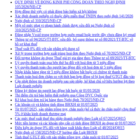
QUY ĐỊNH VỀ ĐÓNG KINH PHÍ CÔNG ĐOÀN THEO NGHỊ ĐỊNH
105/2026/NĐ-CP
Hợp đồng thử việc có phải đóng bảo hiểm xã hội không
Xác định doanh nghiệp có thuộc diện miễn thuế TNDN theo nghị định 141/2026
Nghị định số 310/2025/NĐ-CP
Một số mức phạt vi phạm hành chính được sửa đổi tại Nghị định số
310/2025/NĐ-CP
Đăng nhập Vssid trong trường hợp quên email hoặc trước đây chưa đăng ký email
Thông tư số 94/2025/TT-BTC sửa đổi, bổ sung thông tư số 80/2021/TT-BTC về
hồ sơ khai thuế
Thuế suất 0% đối với sản phẩm nội dung số
Xử lý trong trường hợp xuất trùng hoá đơn theo Nghị định số 70/2025/NĐ-CP
Đối tượng không áp dụng Thuế giá trị gia tăng theo Thông tư số 69/2025/TT-BTC
Uỷ quyền thanh toán qua bên thứ ba đối với hoá đơn từ 5 triệu đồng
Uỷ quyền thanh toán cho người lao động đối với hoá đơn từ 5 triệu đồng
Nhập khẩu hàng tặng từ 5 triệu đồng không bắt buộc có chứng từ thanh toán
Thanh toán hoá đơn chậm so với thời hạn hợp đồng sẽ bị loại thuế GTGT đầu vào
Cập nhật thông tin doanh nghiệp sau sáp nhập, kê khai chủ sở hữu hưởng lợi theo
Luật doanh nghiệp
Đăng ký thông tin người lao động bắt buộc từ 01/01/2026
Thí điểm chi trả bảo hiểm thất nghiệp qua Cổng DVC Quốc gia
Kê khai hoá đơn trả lại hàng theo Nghị định 70/2025/NĐ-CP
Các khoản có và không tính đóng BHXH từ 01/07/2025
Từ 01/07/2025, sản phẩm trồng trọt, chăn nuôi (kể cả thức ăn chăn nuôi) chịu thuế
5% ở khâu kinh doanh thương mại
Các mức thuế suất thuế thu nhập doanh nghiệp theo Luật số 67/2025/QH15
Mức tiền lương và các khoản phụ cấp có tính đóng BHXH áp dụng từ 01/07/2025
Điều kiện áp dụng 0% đối với hàng xuất khẩu theo Luật số 48/2024/QH15
Nghị định số 158/2025/NĐ-CP hướng dẫn Luật BHXH
Tính thuế GTGT đối với sản phẩm trồng trọt, chăn nuôi từ 01/07/2025