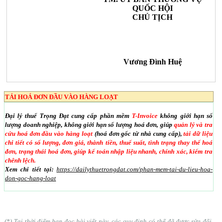
QUỐC HỘI
CHỦ TỊCH
Vương Đình Huệ
TẢI HOÁ ĐƠN ĐẦU VÀO HÀNG LOẠT
Đại lý thuế Trọng Đạt cung cấp phần mềm
T-Invoice
không giới hạn số
lượng doanh nghiệp, không giới hạn số lượng hoá đơn, giúp
quản lý và tra
cứu hoá đơn đầu vào hàng loạt
(hoá đơn gốc từ nhà cung cấp),
tải dữ liệu
chi tiết có số lượng, đơn giá, thành tiền, thuế suất, tình trạng thay thế hoá
đơn, trạng thái hoá đơn, giúp kế toán nhập liệu nhanh, chính xác, kiểm tra
chênh lệch.
Xem chi tiết tại:
https://dailythuetrongdat.com/phan-mem-tai-du-lieu-hoa-
don-goc-hang-loat
(*) Tại thời điểm bạn đọc bài viết này, các quy định có thể đã được sửa đổi,