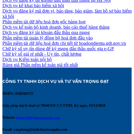
Dịch vụ đăng ký tài khoản đấu thầu qua mạng tại Hà Nội
Dịch vụ kê khai bảo hiểm xã hội
Dịch vụ đăng ký mã đơn vị, báo tăng, báo giảm, làm hồ sơ bảo hiểm
xã hội
Phần mềm tải dữ liệu hoá đơn gốc hàng loạt
Dịch vụ kế toán hộ kinh doanh, báo cáo thuế hàng tháng
Dịch vụ đăng ký tài khoản đấu thầu qua mạng
Phần mềm tải quản lý đồng bộ hoá đơn đầu vào
Phần mềm tải dữ liệu hoá đơn chi tiết từ hoadondientu.gdt.gov.vn
Chữ ký số uy tín dùng để ký mạng đấu thầu quốc gia e-GP
Chữ ký số giá rẻ nhất - Uy tín, chất lượng
Dịch vụ Kiểm toán nội bộ
Bảng giá Phần mềm kế toán giá tốt nhất
CÔNG TY TNHH DỊCH VỤ VÀ TƯ VẤN TRỌNG ĐẠT 
MSDN: 0108369755
Giấy phép đại lý thuế số 79640/XN-CT-TTHT, Ký ngày: 03/12/2018
Website:
https://dailythuetrongdat.com
Email:
vanphong@dailythuetrongdat.com