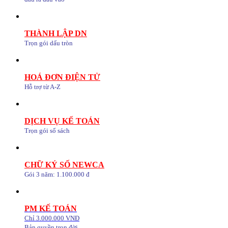
THÀNH LẬP DN
Trọn gói dấu tròn
HOÁ ĐƠN ĐIỆN TỬ
Hỗ trợ từ A-Z
DỊCH VỤ KẾ TOÁN
Trọn gói sổ sách
CHỮ KÝ SỐ NEWCA
Gói 3 năm: 1.100.000 đ
PM KẾ TOÁN
Chỉ 3.000.000 VNĐ
Bản quyền trọn đời