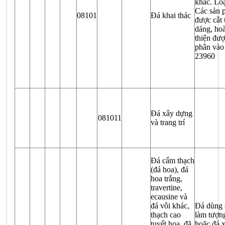
khác. Loạ
Các sản 
08101
Đá khai thác
được cắt 
dáng, ho
thiện đư
phân và
23960
Đá xây dựng
081011
và trang trí
Đá cẩm thạch
(đá hoa), đá
hoa trắng,
travertine,
ecausine và
đá vôi khác,
Đá dùng 
thạch cao
làm tượn
tuyết hoa, đã
hoặc đá 