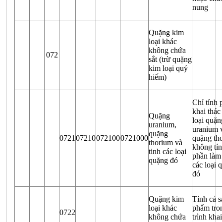
nung
Quặng kim
loại khác
không chứa
072
sắt (trừ quặng
kim loại quý
hiếm)
Chỉ tính 
khai thác
Quặng
loại quặn
uranium,
uranium 
quặng
0721
07210
072100
0721000
quặng th
thorium và
không tí
tinh các loại
phần làm
quặng đó
các loại 
đó
Quặng kim
Tính cả s
loại khác
phẩm tro
0722
không chứa
trình khai