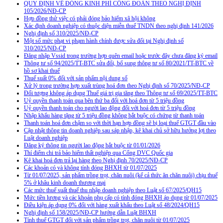
QUY ĐỊNH VỀ ĐÓNG KINH PHÍ CÔNG ĐOÀN THEO NGHỊ ĐỊNH
105/2026/NĐ-CP
Hợp đồng thử việc có phải đóng bảo hiểm xã hội không
Xác định doanh nghiệp có thuộc diện miễn thuế TNDN theo nghị định 141/2026
Nghị định số 310/2025/NĐ-CP
Một số mức phạt vi phạm hành chính được sửa đổi tại Nghị định số
310/2025/NĐ-CP
Đăng nhập Vssid trong trường hợp quên email hoặc trước đây chưa đăng ký email
Thông tư số 94/2025/TT-BTC sửa đổi, bổ sung thông tư số 80/2021/TT-BTC về
hồ sơ khai thuế
Thuế suất 0% đối với sản phẩm nội dung số
Xử lý trong trường hợp xuất trùng hoá đơn theo Nghị định số 70/2025/NĐ-CP
Đối tượng không áp dụng Thuế giá trị gia tăng theo Thông tư số 69/2025/TT-BTC
Uỷ quyền thanh toán qua bên thứ ba đối với hoá đơn từ 5 triệu đồng
Uỷ quyền thanh toán cho người lao động đối với hoá đơn từ 5 triệu đồng
Nhập khẩu hàng tặng từ 5 triệu đồng không bắt buộc có chứng từ thanh toán
Thanh toán hoá đơn chậm so với thời hạn hợp đồng sẽ bị loại thuế GTGT đầu vào
Cập nhật thông tin doanh nghiệp sau sáp nhập, kê khai chủ sở hữu hưởng lợi theo
Luật doanh nghiệp
Đăng ký thông tin người lao động bắt buộc từ 01/01/2026
Thí điểm chi trả bảo hiểm thất nghiệp qua Cổng DVC Quốc gia
Kê khai hoá đơn trả lại hàng theo Nghị định 70/2025/NĐ-CP
Các khoản có và không tính đóng BHXH từ 01/07/2025
Từ 01/07/2025, sản phẩm trồng trọt, chăn nuôi (kể cả thức ăn chăn nuôi) chịu thuế
5% ở khâu kinh doanh thương mại
Các mức thuế suất thuế thu nhập doanh nghiệp theo Luật số 67/2025/QH15
Mức tiền lương và các khoản phụ cấp có tính đóng BHXH áp dụng từ 01/07/2025
Điều kiện áp dụng 0% đối với hàng xuất khẩu theo Luật số 48/2024/QH15
Nghị định số 158/2025/NĐ-CP hướng dẫn Luật BHXH
Tính thuế GTGT đối với sản phẩm trồng trọt, chăn nuôi từ 01/07/2025