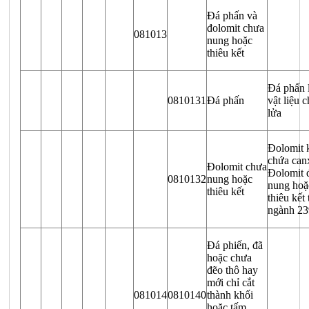
Đá phấn và
đolomit chưa
081013
nung hoặc
thiêu kết
Đá phấn 
0810131
Đá phấn
vật liệu c
lửa
Đolomit 
chứa can
Đolomit chưa
Đolomit 
0810132
nung hoặc
nung hoặ
thiêu kết
thiêu kết
ngành 23
Đá phiến, đã
hoặc chưa
đẽo thô hay
mới chỉ cắt
081014
0810140
thành khối
hoặc tấm