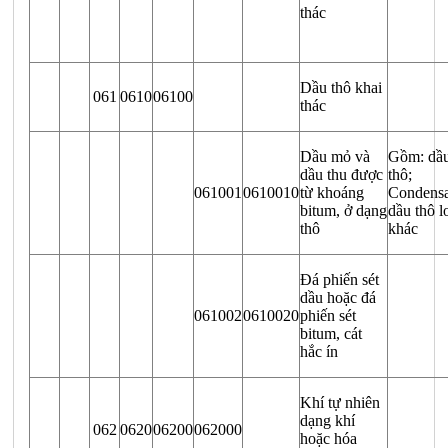
thác
Dầu thô khai
061
0610
06100
thác
Dầu mỏ và
Gồm: dầ
dầu thu được
thô;
061001
0610010
từ khoáng
Condensa
bitum, ở dạng
dầu thô l
thô
khác
Đá phiến sét
dầu hoặc đá
061002
0610020
phiến sét
bitum, cát
hắc ín
Khí tự nhiên
dạng khí
062
0620
06200
062000
hoặc hóa