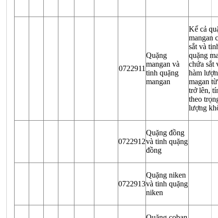
Kể cả qu
mangan 
sắt và tin
Quặng
quặng m
mangan và
chứa sắt 
0722911
tinh quặng
hàm lượ
mangan
magan t
trở lên, t
theo trọn
lượng kh
Quặng đồng
0722912
và tinh quặng
đồng
Quặng niken
0722913
và tinh quặng
niken
Quặng coban