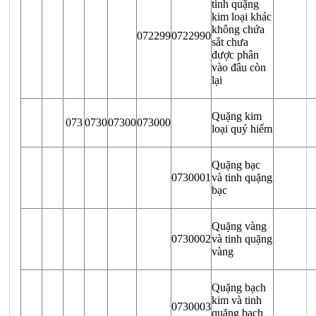
tinh quặng
kim loại khác
không chứa
072299
0722990
sắt chưa
được phân
vào đâu còn
lại
Quặng kim
073
0730
07300
073000
loại quý hiếm
Quặng bạc
0730001
và tinh quặng
bạc
Quặng vàng
0730002
và tinh quặng
vàng
Quặng bạch
kim và tinh
0730003
quặng bạch