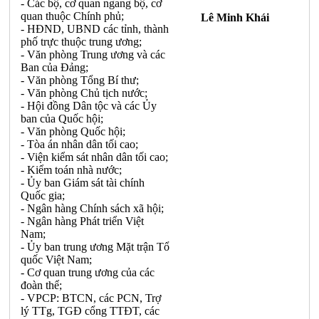
- Các bộ, cơ quan ngang bộ, cơ
quan thuộc Chính phủ;
Lê Minh Khái
- HĐND, UBND các tỉnh, thành
phố trực thuộc trung ương;
- Văn phòng Trung ương và các
Ban của Đảng;
- Văn phòng Tổng Bí thư;
- Văn phòng Chủ tịch nước;
- Hội đồng Dân tộc và các Ủy
ban của Quốc hội;
- Văn phòng Quốc hội;
- Tòa án nhân dân tối cao;
- Viện kiểm sát nhân dân tối cao;
- Kiểm toán nhà nước;
- Ủy ban Giám sát tài chính
Quốc gia;
- Ngân hàng Chính sách xã hội;
- Ngân hàng Phát triển Việt
Nam;
- Ủy ban trung ương Mặt trận Tổ
quốc Việt Nam;
- Cơ quan trung ương của các
đoàn thể;
- VPCP: BTCN, các PCN, Trợ
lý TTg, TGĐ cổng TTĐT, các