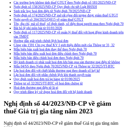
Các trường hợp không tính thuế GTGT theo Nghị định số 181/2025/NĐ-CP
Nghị định số 158/2025/NĐ-CP Quy định chi tiết Luật BHXH
Sinh trắc học hoá đơn điện tử Nghị định 70/2025/NĐ-CP
Nghị định số 174/2025/NĐ-CP mở rất rộng đối tượng được giảm thuế GTGT
Nghị quyết sô 204/2025/QH15 về giảm thuế GTGT
Tên, địa chỉ, mã số thuế, số định danh, số điện thoại người mua theo Nghị định 70
Bãi bỏ lệ phí môn bài từ 01/01/2026
Nghị định số 117/2025/NĐ-CP về quản lý thuế đối với hoạt động kinh doanh trên
sàn TMĐT
Hướng dẫn giải trình chênh lệch hoá đơn
Công văn 1591 Chi cục thuế KV I giới thiệu điểm mới của Thông tư 31, 32
Mẫu biên bản xuất hoá đơn thay thế theo Nghị định 70
Mẫu biên bản điều xuất hoá đơn điều chỉnh theo Nghị định 70
Mẫu biên bản điều chỉnh hoá đơn theo Nghị định 70
Hộ kinh doanh có phải xuất hoá đơn khi bán qua sàn thương mại điện tử không
Mẫu 04/SS theo Nghi định 70/2025/NĐ-CP và Thông tư 32/2025/TT-BTC
Lập hoá đơn đối với chiết khấu thương mại theo doanh số luỹ kế
Lập hoá đơn đối với phần chênh lệch khi thanh quyết toán
Quy định xuất hoá đơn trả lại hàng từ 01/06/2025
Thông tư số 32/2025/TT-BTC về hoá đơn chứng từ
Hoá đơn thương mại điện tử là gì
Quy trình đăng ký sử dụng hoá đơn đối với hộ kinh doanh
Nghị định số 44/2023/NĐ-CP về giảm
thuế Giá trị gia tăng năm 2023
Nghị định số 44/2023/NĐ-CP về giảm thuế Giá trị gia tăng năm