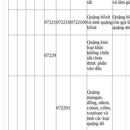
sắt
và làm gi
Quặng bôxít
Quặng bô
07221
072210
0722100
và tinh quặng
còn gọi l
bôxit
quặng n
Quặng kim
loại khác
không chứa
07229
sắt chưa
được phân
vào đâu
Quặng
mangan,
đồng, niken,
072291
coban, crôm,
vonfram và
tinh các loại
quặng đó