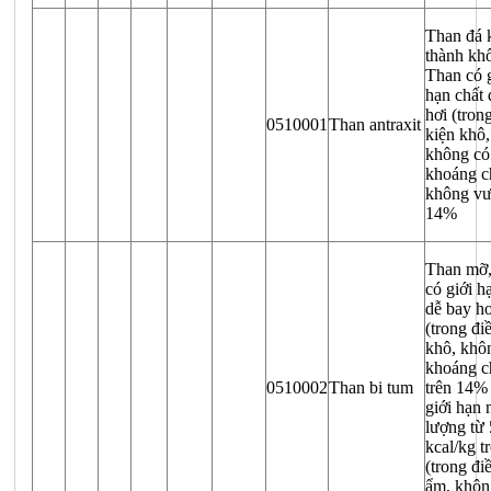
Than đá 
thành khố
Than có g
hạn chất 
hơi (tron
0510001
Than antraxit
kiện khô,
không có
khoáng c
không vư
14%
Than mỡ,
có giới h
dễ bay hơ
(trong đi
khô, khô
khoáng c
0510002
Than bi tum
trên 14%
giới hạn 
lượng từ
kcal/kg tr
(trong đi
ẩm, khôn