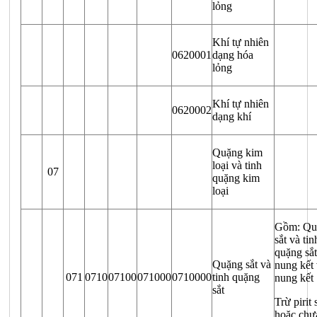
lỏng
Khí tự nhiên
0620001
dạng hóa
lỏng
Khí tự nhiên
0620002
dạng khí
Quặng kim
loại và tinh
07
quặng kim
loại
Gồm: Qu
sắt và tin
quặng sắ
Quặng sắt và
nung kết 
071
0710
07100
071000
0710000
tinh quặng
nung kết
sắt
Trừ pirit 
hoặc chư