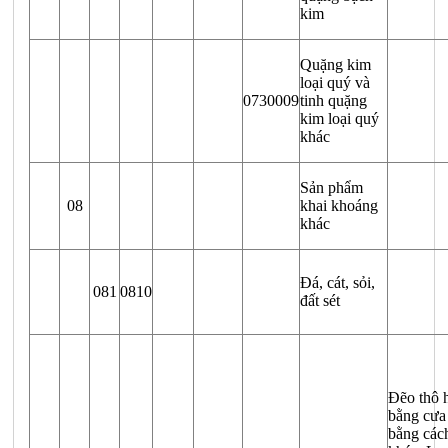
kim
Quặng kim
loại quý và
0730009
tinh quặng
kim loại quý
khác
Sản phẩm
08
khai khoáng
khác
Đá, cát, sỏi,
081
0810
đất sét
Đẽo thô h
bằng cưa
bằng các