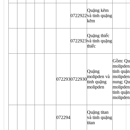
Quặng kẽm
0722922
và tinh quặng
kẽm
Quặng thiếc
0722923
và tinh quặng
thiếc
Gồm: Qu
molipden
Quặng
tinh quặ
molipden và
molipden
072293
0722930
tinh quặng
nung; Q
molipden
molipden
tinh quặ
molipden
Quặng titan
072294
và tinh quặng
titan