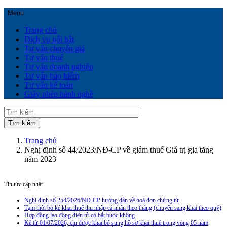
Menu
Trang chủ
Dịch vụ nổi bật
Tư vấn chuyển giá
Tư vấn thuế
Tư vấn doanh nghiệp
Tư vấn bảo hiểm
Tư vấn kế toán
Giấy phép hành nghề
Trang chủ
Nghị định số 44/2023/NĐ-CP về giảm thuế Giá trị gia tăng
năm 2023
Tin tức cập nhật
Nghị định số 254/2026/NĐ-CP hướng dẫn về hoá đơn chứng từ
Tạm thời bỏ kê khai thuế thu nhập cá nhân theo tháng (chuyển sang khai theo quý)
Hợp đồng lao động điện tử có bắt buộc không
Kể từ 01/07/2026, chỉ được khai bổ sung hồ sơ khai thuế trong vòng 05 năm