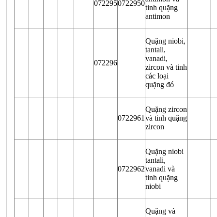
072295
0722950
tinh quặng
antimon
Quặng niobi,
tantali,
vanadi,
072296
zircon và tinh
các loại
quặng đó
Quặng zircon
0722961
và tinh quặng
zircon
Quặng niobi
tantali,
0722962
vanadi và
tinh quặng
niobi
Quặng và