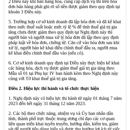
2 Điều này khi bán hàng hóa, cung cấp dịch vụ thì trên hóa
đơn bán hàng phải ghi rõ số tiền được giảm theo quy định tại
khoản 3 Điều này.
5. Trường hợp cơ sở kinh doanh đã lập hóa đơn và đã kê khai
theo mức thuế suất hoặc mức tỷ lệ % để tính thuế giá trị gia
tăng chưa được giảm theo quy định tại Nghị định này thì
người bán và người mua xử lý hóa đơn đã lập theo quy định
pháp luật về hóa đơn, chứng từ. Căn cứ vào hóa đơn sau khi
xử lý, người bán kê khai điều chỉnh thuế đầu ra, người mua
kê khai điều chỉnh thuế đầu vào (nếu có).
6. Cơ sở kinh doanh quy định tại Điều này thực hiện kê khai
các hàng hóa, dịch vụ được giảm thuế giá trị gia tăng theo
Mẫu số 01 tại Phụ lục IV ban hành kèm theo Nghị định này
cùng với Tờ khai thuế giá trị gia tăng.
Điều 2. Hiệu lực thi hành và tổ chức thực hiện
1. Nghị định này có hiệu lực thi hành từ ngày 01 tháng 7 năm
2023 đến hết ngày 31 tháng 12 năm 2023.
2. Các bộ theo chức năng, nhiệm vụ và Ủy ban nhân dân
tỉnh, thành phố trực thuộc trung ương chỉ đạo các cơ quan
liên quan triển khai tuyên truyền, hướng dẫn, kiểm tra, giám
sát để người tiêu dùng hiểu và được thụ hưởng lợi ích từ việc