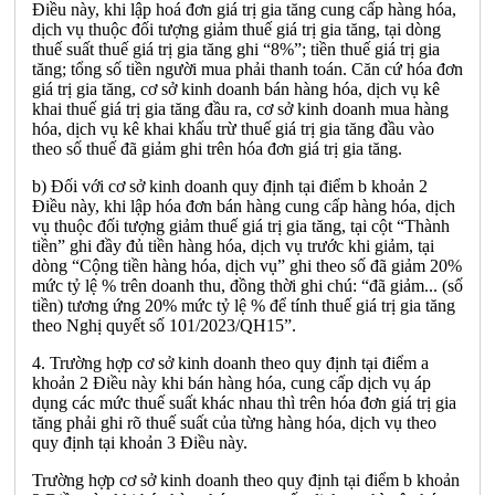
Điều này, khi lập hoá đơn giá trị gia tăng cung cấp hàng hóa,
dịch vụ thuộc đối tượng giảm thuế giá trị gia tăng, tại dòng
thuế suất thuế giá trị gia tăng ghi “8%”; tiền thuế giá trị gia
tăng; tổng số tiền người mua phải thanh toán. Căn cứ hóa đơn
giá trị gia tăng, cơ sở kinh doanh bán hàng hóa, dịch vụ kê
khai thuế giá trị gia tăng đầu ra, cơ sở kinh doanh mua hàng
hóa, dịch vụ kê khai khấu trừ thuế giá trị gia tăng đầu vào
theo số thuế đã giảm ghi trên hóa đơn giá trị gia tăng.
b) Đối với cơ sở kinh doanh quy định tại điểm b khoản 2
Điều này, khi lập hóa đơn bán hàng cung cấp hàng hóa, dịch
vụ thuộc đối tượng giảm thuế giá trị gia tăng, tại cột “Thành
tiền” ghi đầy đủ tiền hàng hóa, dịch vụ trước khi giảm, tại
dòng “Cộng tiền hàng hóa, dịch vụ” ghi theo số đã giảm 20%
mức tỷ lệ % trên doanh thu, đồng thời ghi chú: “đã giảm... (số
tiền) tương ứng 20% mức tỷ lệ % để tính thuế giá trị gia tăng
theo Nghị quyết số 101/2023/QH15”.
4. Trường hợp cơ sở kinh doanh theo quy định tại điểm a
khoản 2 Điều này khi bán hàng hóa, cung cấp dịch vụ áp
dụng các mức thuế suất khác nhau thì trên hóa đơn giá trị gia
tăng phải ghi rõ thuế suất của từng hàng hóa, dịch vụ theo
quy định tại khoản 3 Điều này.
Trường hợp cơ sở kinh doanh theo quy định tại điểm b khoản