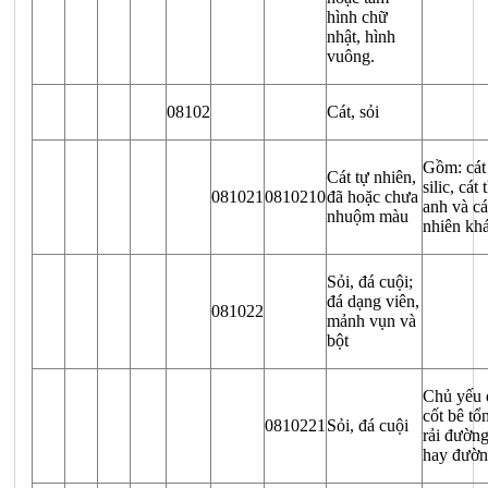
hình chữ
nhật, hình
vuông.
08102
Cát, sỏi
Gồm: cát 
Cát tự nhiên,
silic, cát
081021
0810210
đã hoặc chưa
anh và cá
nhuộm màu
nhiên khá
Sỏi, đá cuội;
đá dạng viên,
081022
mảnh vụn và
bột
Chủ yếu 
cốt bê tổ
0810221
Sỏi, đá cuội
rải đườn
hay đườn