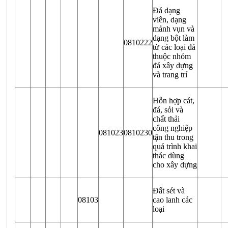
Đá dạng
viên, dạng
mảnh vụn và
dạng bột làm
0810222
từ các loại đá
thuộc nhóm
đá xây dựng
và trang trí
Hỗn hợp cát,
đá, sỏi và
chất thải
công nghiệp
081023
0810230
tận thu trong
quá trình khai
thác dùng
cho xây dựng
Đất sét và
08103
cao lanh các
loại