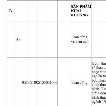
SẢN PHẨM
B
KHAI
KHOÁNG
Than cứng
05
và than non
Gồm: tha
và than c
hoặc chư
nghiền t
bột, như
051
0510
05100
051000
Than cứng
chưa đón
bánh. Th
cứng đó
bánh thu
ngành 1