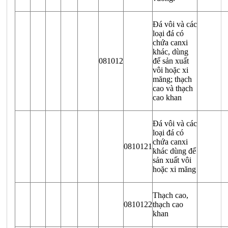
Đá vôi và các
loại đá có
chứa canxi
khác, dùng
081012
để sản xuất
vôi hoặc xi
măng; thạch
cao và thạch
cao khan
Đá vôi và các
loại đá có
chứa canxi
0810121
khác dùng để
sản xuất vôi
hoặc xi măng
Thạch cao,
0810122
thạch cao
khan