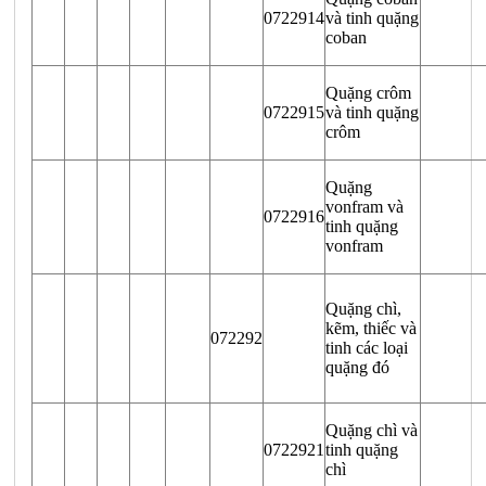
0722914
và tinh quặng
coban
Quặng crôm
0722915
và tinh quặng
crôm
Quặng
vonfram và
0722916
tinh quặng
vonfram
Quặng chì,
kẽm, thiếc và
072292
tinh các loại
quặng đó
Quặng chì và
0722921
tinh quặng
chì