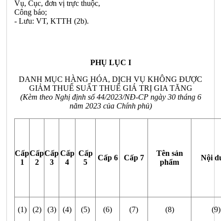
Vụ, Cục, đơn vị trực thuộc,
Công báo;
- Lưu: VT, KTTH (2b).
PHỤ LỤC I
DANH MỤC HÀNG HÓA, DỊCH VỤ KHÔNG ĐƯỢC
GIẢM THUẾ SUẤT THUẾ GIÁ TRỊ GIA TĂNG
(Kèm theo Nghị định số 44/2023/NĐ-CP ngày 30 tháng 6
năm 2023 của Chính phủ)
Cấp
Cấp
Cấp
Cấp
Cấp
Tên sản
Cấp 6
Cấp 7
Nội d
1
2
3
4
5
phẩm
(1)
(2)
(3)
(4)
(5)
(6)
(7)
(8)
(9)