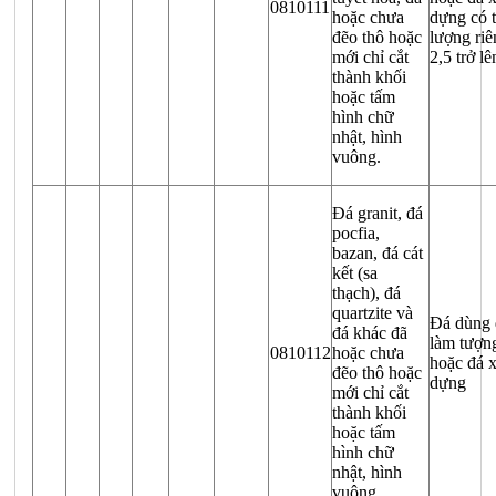
0810111
hoặc chưa
dựng có 
đẽo thô hoặc
lượng riê
mới chỉ cắt
2,5 trở lê
thành khối
hoặc tấm
hình chữ
nhật, hình
vuông.
Đá granit, đá
pocfia,
bazan, đá cát
kết (sa
thạch), đá
quartzite và
Đá dùng 
đá khác đã
làm tượn
0810112
hoặc chưa
hoặc đá 
đẽo thô hoặc
dựng
mới chỉ cắt
thành khối
hoặc tấm
hình chữ
nhật, hình
vuông.