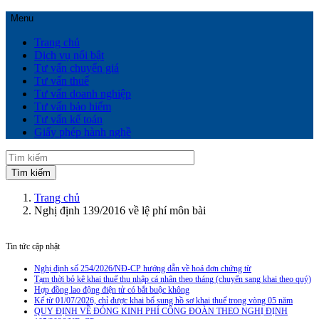
Menu
Trang chủ
Dịch vụ nổi bật
Tư vấn chuyển giá
Tư vấn thuế
Tư vấn doanh nghiệp
Tư vấn bảo hiểm
Tư vấn kế toán
Giấy phép hành nghề
Trang chủ
Nghị định 139/2016 về lệ phí môn bài
Tin tức cập nhật
Nghị định số 254/2026/NĐ-CP hướng dẫn về hoá đơn chứng từ
Tạm thời bỏ kê khai thuế thu nhập cá nhân theo tháng (chuyển sang khai theo quý)
Hợp đồng lao động điện tử có bắt buộc không
Kể từ 01/07/2026, chỉ được khai bổ sung hồ sơ khai thuế trong vòng 05 năm
QUY ĐỊNH VỀ ĐÓNG KINH PHÍ CÔNG ĐOÀN THEO NGHỊ ĐỊNH