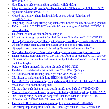
105/2026/NĐ-CP
Hợp đồng thử việc có phải đóng bảo hiểm xã hội không
Xác định doanh nghiệp có thuộc diện miễn thuế TNDN theo nghị định 141/2026
Nghị định số 310/2025/NĐ-CP
Một số mức phạt vi phạm hành chính được sửa đổi tại Nghị định số
310/2025/NĐ-CP
Đăng nhập Vssid trong trường hợp quên email hoặc trước đây chưa đăng ký email
Thông tư số 94/2025/TT-BTC sửa đổi, bổ sung thông tư số 80/2021/TT-BTC về
hồ sơ khai thuế
Thuế suất 0% đối với sản phẩm nội dung số
Xử lý trong trường hợp xuất trùng hoá đơn theo Nghị định số 70/2025/NĐ-CP
Đối tượng không áp dụng Thuế giá trị gia tăng theo Thông tư số 69/2025/TT-BTC
Uỷ quyền thanh toán qua bên thứ ba đối với hoá đơn từ 5 triệu đồng
Uỷ quyền thanh toán cho người lao động đối với hoá đơn từ 5 triệu đồng
Nhập khẩu hàng tặng từ 5 triệu đồng không bắt buộc có chứng từ thanh toán
Thanh toán hoá đơn chậm so với thời hạn hợp đồng sẽ bị loại thuế GTGT đầu vào
Cập nhật thông tin doanh nghiệp sau sáp nhập, kê khai chủ sở hữu hưởng lợi theo
Luật doanh nghiệp
Đăng ký thông tin người lao động bắt buộc từ 01/01/2026
Thí điểm chi trả bảo hiểm thất nghiệp qua Cổng DVC Quốc gia
Kê khai hoá đơn trả lại hàng theo Nghị định 70/2025/NĐ-CP
Các khoản có và không tính đóng BHXH từ 01/07/2025
Từ 01/07/2025, sản phẩm trồng trọt, chăn nuôi (kể cả thức ăn chăn nuôi) chịu thuế
5% ở khâu kinh doanh thương mại
Các mức thuế suất thuế thu nhập doanh nghiệp theo Luật số 67/2025/QH15
Mức tiền lương và các khoản phụ cấp có tính đóng BHXH áp dụng từ 01/07/2025
Điều kiện áp dụng 0% đối với hàng xuất khẩu theo Luật số 48/2024/QH15
Nghị định số 158/2025/NĐ-CP hướng dẫn Luật BHXH
Tính thuế GTGT đối với sản phẩm trồng trọt, chăn nuôi từ 01/07/2025
Các trường hợp không tính thuế GTGT theo Nghị định số 181/2025/NĐ-CP