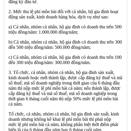
đăng ký đầu tư.
2. Mức thu lệ phí môn bài đối với cá nhân, hộ gia đình hoạt
động sản xuất, kinh doanh hàng hóa, dịch vụ như sau
:
a) Cá nhân, nhóm cá nhân, hộ gia đình có doanh thu trên 500
triệu đồng/năm:
1
.000.000 đồng/năm;
b) Cá nhân, nhóm cá nhân, hộ gia đình có doanh thu trên 300
đến 500 triệu đồng/năm: 500.000 đồng/năm;
c) Cá nhân, nhóm cá nhân, hộ gia đình có doanh thu tr
ê
n 100
đ
ế
n 300 triệu đồng/năm: 300.000 đồng/năm.
3. Tổ chức, cá nhân, nhóm cá nhân, hộ gia đình sản xuất,
kinh doanh hoặc mới thành lập, được cấp đăng ký thuế và mã
số thuế, mã số doanh nghiệp trong thời gian của 6 tháng đầu
năm thì nộp mức lệ
phí môn
bài cả năm; n
ế
u thành lập, được
cấp đăng ký thuế và mã số thuế, mã số doanh nghiệp trong
thời gian 6 tháng cuối năm thì nộp 50% mức lệ phí môn bài
cả năm.
Tổ chức, cá nhân, nhóm cá nhân, hộ gia đình sản xuất, kinh
doanh nhưng không kê khai lệ phí môn bài thì phải nộp
mức
l
ệ phí môn bài cả năm, không phân biệt thời điểm phát
hiện là của 6 tháng đầu năm hay 6 tháng cuối năm.