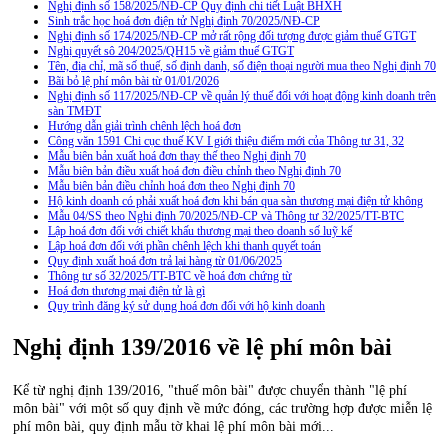
Nghị định số 158/2025/NĐ-CP Quy định chi tiết Luật BHXH
Sinh trắc học hoá đơn điện tử Nghị định 70/2025/NĐ-CP
Nghị định số 174/2025/NĐ-CP mở rất rộng đối tượng được giảm thuế GTGT
Nghị quyết sô 204/2025/QH15 về giảm thuế GTGT
Tên, địa chỉ, mã số thuế, số định danh, số điện thoại người mua theo Nghị định 70
Bãi bỏ lệ phí môn bài từ 01/01/2026
Nghị định số 117/2025/NĐ-CP về quản lý thuế đối với hoạt động kinh doanh trên
sàn TMĐT
Hướng dẫn giải trình chênh lệch hoá đơn
Công văn 1591 Chi cục thuế KV I giới thiệu điểm mới của Thông tư 31, 32
Mẫu biên bản xuất hoá đơn thay thế theo Nghị định 70
Mẫu biên bản điều xuất hoá đơn điều chỉnh theo Nghị định 70
Mẫu biên bản điều chỉnh hoá đơn theo Nghị định 70
Hộ kinh doanh có phải xuất hoá đơn khi bán qua sàn thương mại điện tử không
Mẫu 04/SS theo Nghi định 70/2025/NĐ-CP và Thông tư 32/2025/TT-BTC
Lập hoá đơn đối với chiết khấu thương mại theo doanh số luỹ kế
Lập hoá đơn đối với phần chênh lệch khi thanh quyết toán
Quy định xuất hoá đơn trả lại hàng từ 01/06/2025
Thông tư số 32/2025/TT-BTC về hoá đơn chứng từ
Hoá đơn thương mại điện tử là gì
Quy trình đăng ký sử dụng hoá đơn đối với hộ kinh doanh
Nghị định 139/2016 về lệ phí môn bài
Kể từ nghị định 139/2016, "thuế môn bài" được chuyển thành "lệ phí
môn bài" với một số quy định về mức đóng, các trường hợp được miễn lệ
phí môn bài, quy định mẫu tờ khai lệ phí môn bài mới...