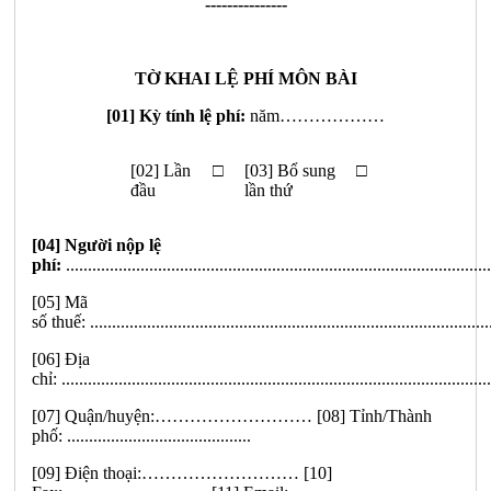
---------------
TỜ KHAI LỆ PHÍ MÔN BÀI
[01] Kỳ tính lệ phí:
năm
………………
[02] Lần
□
[03] Bổ sung
□
đầu
lần thứ
[
0
4] Người nộp lệ
phí:
.................................................................................................
[
0
5] Mã
s
ố
thuế:
...........................................................................................
[
0
6] Địa
chỉ:
..................................................................................................
[
0
7] Quận/huyện:
………………………
[08] Tỉnh/Thành
phố:
..........................................
[09] Điện thoại:
………………………
[10]