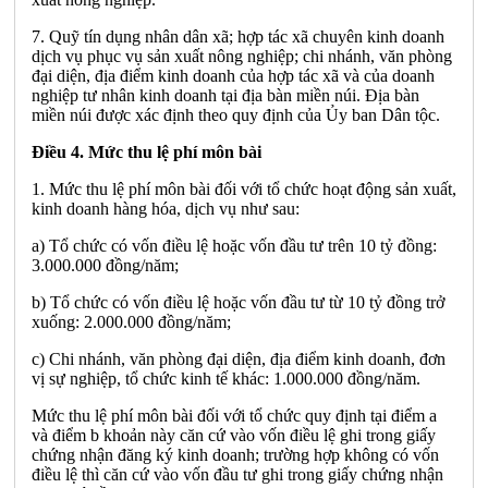
7. Quỹ tín dụng nhân dân xã; hợp tác xã chuyên kinh doanh
dịch vụ phục vụ sản xuất nông nghiệp; chi nhánh, văn phòng
đại diện, địa điểm kinh doanh của hợp tác xã và của doanh
nghiệp tư nhân kinh doanh tại địa bàn miền núi. Địa bàn
miền núi được xác định the
o
quy định của Ủy b
a
n Dân tộc.
Điều 4. Mức thu lệ phí môn bài
1. Mức thu lệ phí môn bài đối với tổ chức hoạt động sản xuất,
kinh doanh hàng hóa, dịch vụ như sau:
a) Tổ chức có v
ố
n điều lệ hoặc vốn đầu tư trên 10 tỷ đồng:
3.000.000 đồng/năm;
b) Tổ chức có vốn điều lệ hoặc vốn đầu tư từ 10 tỷ đồng trở
xuống: 2.000.000 đồng/năm;
c) Chi nhánh, văn phòng đại diện, địa điểm kinh doanh, đơn
vị sự nghiệp, tổ chức kinh tế khác:
1
.000.000 đồng/năm.
Mức thu lệ phí môn bài đối với tổ chức quy định tại điểm a
và điểm b khoản này căn cứ vào vốn điều lệ ghi trong giấy
chứng nhận đăng ký kinh doanh; trường hợp không có vốn
điều lệ thì căn cứ vào vốn đầu tư ghi trong giấy chứng nhận