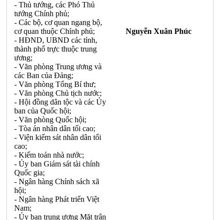
- Thủ tướng, các Phó Thủ
tướng Chính phủ;
- Các bộ, cơ quan ngang bộ,
cơ quan thuộc Chính phủ;
Nguyễn Xuân Phúc
- HĐND, UBND các t
ỉ
nh,
thành phố trực thuộc tr
u
ng
ương;
- Văn phòng Trung ư
ơ
ng và
các Ban c
ủ
a Đảng;
- Văn phòng Tổng Bí thư;
- Văn phòng Chủ tịch nư
ớ
c;
- Hội đồng dân tộc và các Ủy
ban của Quốc hội;
- Văn phòng Quốc hội;
- Tòa án nhân dân tối cao;
- Viện kiểm sát nhân dân tối
cao;
- Kiểm toán nhà nước;
- Ủy ban Giám sát tài chính
Quốc gia;
- Ngân hàng Chính sách xã
hội;
- Ngân hàng Phát triển Việt
Nam;
- Ủy ban trung ương Mặt trận