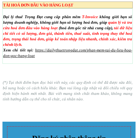
TẢI HOÁ ĐƠN ĐẦU VÀO HÀNG LOẠT
Đại lý thuế Trọng Đạt cung cấp phần mềm
T-Invoice
không giới hạn số
lượng doanh nghiệp, không giới hạn số lượng hoá đơn, giúp
quản lý và tra
cứu hoá đơn đầu vào hàng loạt
(hoá đơn gốc từ nhà cung cấp),
tải dữ liệu
chi tiết có số lượng, đơn giá, thành tiền, thuế suất, tình trạng thay thế hoá
đơn, trạng thái hoá đơn, giúp kế toán nhập liệu nhanh, chính xác, kiểm tra
chênh lệch.
Xem chi tiết tại:
https://dailythuetrongdat.com/phan-mem-tai-du-lieu-hoa-
don-goc-hang-loat
(*) Tại thời điểm bạn đọc bài viết này, các quy định có thể đã được sửa đổi,
bổ sung hoặc có cách hiểu khác. Bạn vui lòng cập nhật và đối chiếu với quy
định hiện hành mới nhất. Bài viết mang tính chất tham khảo, không mang
tính hướng dẫn cụ thể cho tổ chức, cá nhân nào.