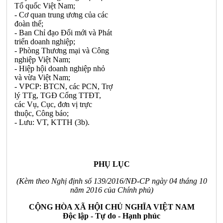
Tổ quốc Việt Nam;
- Cơ quan trung ương của các
đoàn thể;
- Ban Chỉ đạo Đổi mới và Phát
triển doanh nghiệp;
- Phòng Thương mại và Công
nghiệp Việt Nam;
- Hiệp hội doanh nghiệp nhỏ
và vừa Việt Nam;
- VPCP: BTCN, các PCN, Trợ
lý TTg, TGĐ
Cổ
ng TTĐT,
các Vụ, Cục, đơn vị trực
thuộc, Công báo;
- L
ư
u: VT
,
KTTH (3b).
PHỤ LỤC
(Kèm theo
Nghị định
số 1
39/20
16
/NĐ-CP
ngày 04 tháng
10
năm 2016 của Ch
í
nh phủ)
CỘNG HÒA XÃ HỘI CHỦ NGHĨA VIỆT NAM
Đ
ộc lập - Tự do - Hạnh phúc