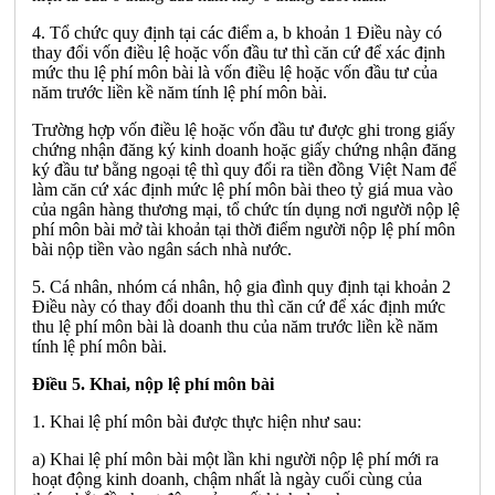
4. Tổ chức quy định tại các điểm a, b khoản 1 Điều này có
thay đổi vốn điều lệ hoặc vốn đầu tư thì căn cứ để xác định
mức thu lệ phí môn bài là vốn điều lệ hoặc vốn đầu tư của
năm trước liền kề năm tính lệ phí môn bài.
Trường h
ợ
p vốn điều lệ hoặc vốn đầu tư được ghi trong giấy
chứng nhận đăng ký kinh doanh hoặc giấy chứng nhận đăng
ký đầu tư bằng ngoại tệ thì quy đổi ra tiền đồng Việt Nam để
làm căn cứ xác định mức lệ phí môn bài theo tỷ giá mua vào
của ngân hàng thương mại, tổ chức tín dụng nơi người nộp lệ
phí môn bài mở tài khoản tại thời điểm người nộp lệ phí môn
bài nộp tiền vào ngân sách nhà nước.
5. Cá nhân, nhóm cá nhân, hộ gia đình quy định tại khoản 2
Điều này có thay đổi doanh thu thì c
ă
n cứ để xác định mức
thu lệ phí môn bài là doanh thu của năm trước liền kề năm
tính lệ phí môn bài.
Điều 5. Khai, nộp lệ phí môn bài
1. Khai lệ phí môn bài được thực hiện như sau:
a) Khai lệ phí môn bài một lần khi người nộp lệ phí mới ra
hoạt động kinh doanh, chậm nhất là ngày cuối cùng của