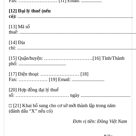
Fax:
……………………
[11]
E
mai
l
:
.................
[12] Đại lý thu
ế
(nếu
có):
...............................................................................................
[13] Mã số
thuế:
................................................................................................
[14] Địa
chỉ:
..................................................................................................
[15] Quận/huyện:
…………………………
[16] Tỉnh/Thành
phố:
.......................................
[17] Điện thoại:
……………………
[18]
Fax:
………………
[19] Email:
...........................
[20] Hợp đồng đại lý thuế
s
ố
:
……………………………
ngày
.........................................
□ [21] Khai bổ sung cho cơ sở mới thành lập trong năm
(đánh dấu “X” n
ế
u có)
Đơn vị tiền: Đồng Việt Nam