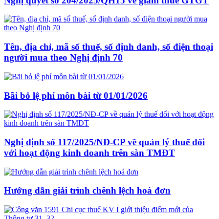
Nghị quyết sô 204/2025/QH15 về giảm thuế GTGT
Tên, địa chỉ, mã số thuế, số định danh, số điện thoại
người mua theo Nghị định 70
Bãi bỏ lệ phí môn bài từ 01/01/2026
Nghị định số 117/2025/NĐ-CP về quản lý thuế đối
với hoạt động kinh doanh trên sàn TMĐT
Hướng dẫn giải trình chênh lệch hoá đơn