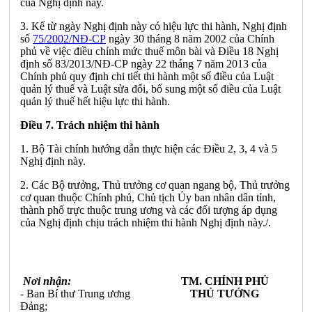
của Nghị định này.
3. Kể từ ngày Nghị định này có hiệu lực thi hành, Nghị định
số
75/2002/NĐ-CP
ngày 30 tháng 8 năm 2002 của Chính
phủ về việc điều chỉnh mức thuế môn bài và
Điều 18 Nghị
định số 83/2013/NĐ-CP ngày 22 tháng 7 năm 2013 của
Chính phủ quy định chi tiết thi hành một số điều của Luật
quản lý thuế và Luật sửa đổi, bổ sung một số điều của Luật
quản lý thuế h
ế
t hiệu
l
ực thi hành.
Điều 7. Trách nhiệm thi hành
1. Bộ Tài chính hướng dẫn thực hiện các Điều 2, 3, 4 và 5
Nghị định này.
2. Các Bộ trưởng, Thủ trưởng cơ quan ngang bộ, Thủ trưởng
cơ quan thuộc Chính phủ, Chủ tịch Ủy ban nhân dân tỉnh,
thành phố trực thuộc trung ương và các đối tượng áp dụng
của Nghị định chịu
tr
ách nhiệm thi hành Nghị định này./.
Nơi nhận:
TM. CHÍNH PHỦ
- Ban Bí thư Trung ương
THỦ TƯỚNG
Đ
ả
ng;