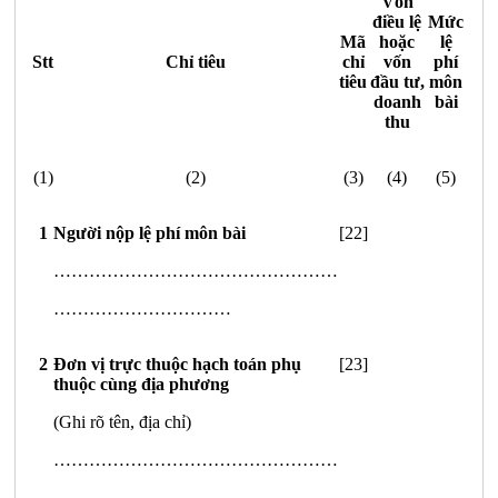
Vốn
điều lệ
Mức
Mã
hoặc
lệ
Stt
Chỉ tiêu
chỉ
vốn
phí
tiêu
đầu tư,
môn
doanh
bài
thu
(1)
(2)
(3)
(4)
(5)
1
Người nộp l
ệ
phí môn bài
[22]
…………………………………………
…………………………
2
Đơn vị trực thuộc h
ạ
ch toán phụ
[23]
thuộc cùng địa phương
(Ghi rõ tên, địa chỉ)
…………………………………………
…………………………………………