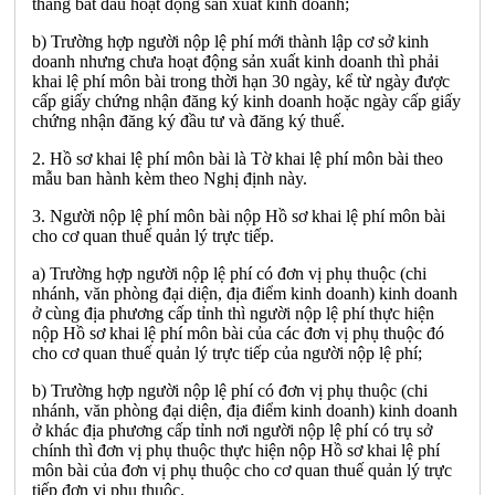
tháng bắt đầu hoạt động sản xuất kinh doanh;
b) Trường hợp người nộp lệ phí mới thành lập cơ sở kinh
doanh nhưng chưa hoạt động sản xuất kinh doanh thì phải
khai lệ phí môn bài trong thời hạn 30 ngày, kể từ ngày được
cấp giấy chứng nhận đăng ký kinh doanh hoặc ngày cấp giấy
chứng nhận đăng ký đầu tư và đăng ký thuế.
2. Hồ sơ khai lệ phí môn bài là T
ờ
khai lệ phí môn bài theo
mẫu ban hành kèm theo Nghị định này.
3. Người nộp lệ phí môn bài nộp Hồ sơ khai lệ phí môn bài
cho cơ quan thuế quản lý trực tiếp
.
a) Trường hợp người nộp lệ phí có đơn vị phụ thuộc (chi
nhánh, văn phòng đại diện, địa điểm kinh doanh) kinh doanh
ở cùng địa phương cấp tỉnh thì người nộp lệ phí thực hiện
nộp Hồ sơ khai lệ phí môn bài của các đơn vị phụ thuộc đó
cho cơ quan thuế quản lý trực tiếp của người nộp lệ ph
í
;
b) Trường h
ợ
p người nộp lệ phí có đơn vị phụ thuộc (chi
n
h
ánh, văn phòng đại diện, địa điểm kinh doanh) kinh doanh
ở khác địa phư
ơ
ng cấp t
ỉ
nh nơi người nộp lệ phí có trụ sở
chính thì đơn vị phụ thuộc t
h
ực hiệ
n
nộp Hồ s
ơ
khai lệ phí
môn bài của đơn vị phụ thuộc cho cơ quan thuế quản lý trực
tiếp đơn vị phụ thuộc.