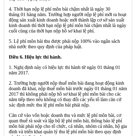
4. Thời hạn nộp lệ phí môn bài chậm nhất là ngày 30
tháng
01
hàng năm.
Trường hợp
người nộp lệ phí mới ra hoạt
động sản xuất
ki
nh
d
oan
h
hoặc mới thành
l
ập cơ sở sản xuất
kinh doanh thì thời
h
ạn nộp lệ phí môn bài chậm nhất là ngày
cuối cùng của thời hạn nộp hồ sơ khai lệ phí
.
5. Lệ phí môn bài thu được phải nộp 100% và
o
ngâ
n
sách
nh
à
nước the
o
quy định của pháp luật.
Điều 6. Hiệu lực thi hành.
1. Nghị định này có hiệu lực thi hành từ ngày 01 tháng 01
năm 2017
.
2. Trường hợp người nộp thuế môn bài đang hoạt động kinh
doanh đã khai, nộp thu
ế
môn bài trước ngày 01 tháng 01 năm
2017 thì không phải nộp hồ sơ khai lệ phí môn bài cho các
năm ti
ế
p theo n
ế
u không có thay đ
ổ
i các yếu tố làm căn cứ
xác định mức thu lệ phí môn bài phải nộp.
Căn cứ vào vốn hoặc doanh thu và mức lệ phí môn bài, cơ
quan thuế rà soát và lập bộ lệ phí môn bài, thông báo lệ phí
môn bài phải nộp cho tổ chức, cá nhân, nhóm cá nhân, hộ gia
đình và triển khai quản lý thu lệ phí môn bài theo quy định