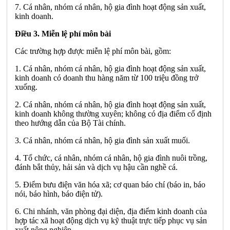
7. Cá nhân, nhóm cá nhân, hộ gia đình hoạt động sản xuất,
kinh doanh.
Điều 3. Miễn lệ phí môn bài
Các
trường
hợp được miễn lệ phí môn bài, gồm:
1. C
á
nhân, nhóm cá nhân, hộ gia đình hoạt động sản xuất,
kinh doanh có doanh thu hàng năm từ 100 triệu đồng trở
xuống.
2. Cá nhân
,
nhóm cá nhân, hộ gia đình hoạt động sản xuất,
kinh doanh không thường xuyên; không có địa điểm cố định
theo hướng dẫn của Bộ Tài chính.
3. Cá nhân, nhóm cá nhân, hộ gia đình sản xuất muối.
4. Tổ chức, cá nhân, nhóm cá nhân, hộ gia đình nuôi trồng,
đánh bắt thủy, hải sản và dịch vụ hậu cần nghề cá.
5. Điểm bưu điện văn hóa xã; cơ quan báo chí (báo in, báo
nói, báo hìn
h,
báo điện tử).
6. Chi nh
á
nh, văn phòng đại diện, địa điểm kin
h
doanh
củ
a
hợp tác x
ã
hoạt động dịch vụ kỹ thuật trực tiếp phục vụ sản
xuất nông nghiệp.