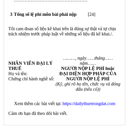
3
Tổng số lệ phí môn bài phải nộp
[
24
]
Tôi cam đoan số
l
iệu kê khai trên là đúng sự thật và tự chịu
trách nhiệm trước pháp luật về những số liệu đã kê khai./.
………, ngày……tháng……
NHÂN VIÊN ĐẠI LÝ
năm……
THUẾ
NGƯỜI NỘP LỆ PHÍ hoặc
Họ và tên:
ĐẠI DIỆN HỢP PHÁP CỦA
Chứng ch
ỉ
hành nghề số:
NGƯỜI NỘP LỆ PHÍ
(Ký, ghi rõ họ tên, chức vụ và đóng
dấu (
nếu có
))
Xem thêm các bài viết tại:
https://dailythuetrongdat.com
Cảm ơn bạn đã theo dõi bài viết.