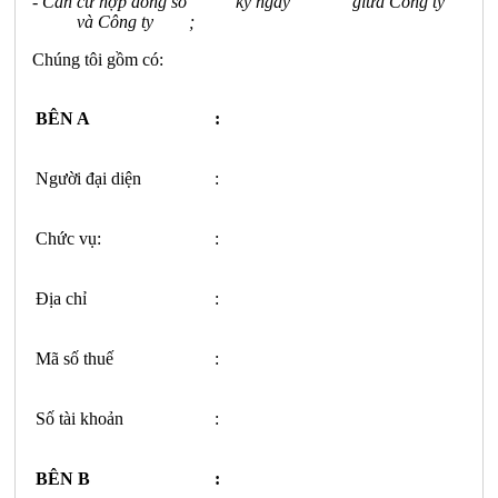
- Căn cứ hợp đồng số ký ngày giữa Công ty
và Công ty ;
Chúng tôi gồm có:
BÊN A
:
Người đại diện
:
Chức vụ:
:
Địa chỉ
:
Mã số thuế
:
Số tài khoản
:
BÊN B
: