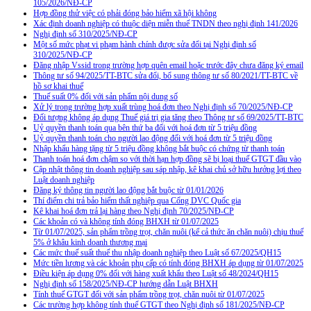
105/2026/NĐ-CP
Hợp đồng thử việc có phải đóng bảo hiểm xã hội không
Xác định doanh nghiệp có thuộc diện miễn thuế TNDN theo nghị định 141/2026
Nghị định số 310/2025/NĐ-CP
Một số mức phạt vi phạm hành chính được sửa đổi tại Nghị định số
310/2025/NĐ-CP
Đăng nhập Vssid trong trường hợp quên email hoặc trước đây chưa đăng ký email
Thông tư số 94/2025/TT-BTC sửa đổi, bổ sung thông tư số 80/2021/TT-BTC về
hồ sơ khai thuế
Thuế suất 0% đối với sản phẩm nội dung số
Xử lý trong trường hợp xuất trùng hoá đơn theo Nghị định số 70/2025/NĐ-CP
Đối tượng không áp dụng Thuế giá trị gia tăng theo Thông tư số 69/2025/TT-BTC
Uỷ quyền thanh toán qua bên thứ ba đối với hoá đơn từ 5 triệu đồng
Uỷ quyền thanh toán cho người lao động đối với hoá đơn từ 5 triệu đồng
Nhập khẩu hàng tặng từ 5 triệu đồng không bắt buộc có chứng từ thanh toán
Thanh toán hoá đơn chậm so với thời hạn hợp đồng sẽ bị loại thuế GTGT đầu vào
Cập nhật thông tin doanh nghiệp sau sáp nhập, kê khai chủ sở hữu hưởng lợi theo
Luật doanh nghiệp
Đăng ký thông tin người lao động bắt buộc từ 01/01/2026
Thí điểm chi trả bảo hiểm thất nghiệp qua Cổng DVC Quốc gia
Kê khai hoá đơn trả lại hàng theo Nghị định 70/2025/NĐ-CP
Các khoản có và không tính đóng BHXH từ 01/07/2025
Từ 01/07/2025, sản phẩm trồng trọt, chăn nuôi (kể cả thức ăn chăn nuôi) chịu thuế
5% ở khâu kinh doanh thương mại
Các mức thuế suất thuế thu nhập doanh nghiệp theo Luật số 67/2025/QH15
Mức tiền lương và các khoản phụ cấp có tính đóng BHXH áp dụng từ 01/07/2025
Điều kiện áp dụng 0% đối với hàng xuất khẩu theo Luật số 48/2024/QH15
Nghị định số 158/2025/NĐ-CP hướng dẫn Luật BHXH
Tính thuế GTGT đối với sản phẩm trồng trọt, chăn nuôi từ 01/07/2025
Các trường hợp không tính thuế GTGT theo Nghị định số 181/2025/NĐ-CP