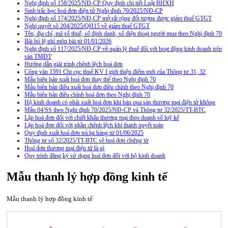
Nghị định số 158/2025/NĐ-CP Quy định chi tiết Luật BHXH
Sinh trắc học hoá đơn điện tử Nghị định 70/2025/NĐ-CP
Nghị định số 174/2025/NĐ-CP mở rất rộng đối tượng được giảm thuế GTGT
Nghị quyết sô 204/2025/QH15 về giảm thuế GTGT
Tên, địa chỉ, mã số thuế, số định danh, số điện thoại người mua theo Nghị định 70
Bãi bỏ lệ phí môn bài từ 01/01/2026
Nghị định số 117/2025/NĐ-CP về quản lý thuế đối với hoạt động kinh doanh trên
sàn TMĐT
Hướng dẫn giải trình chênh lệch hoá đơn
Công văn 1591 Chi cục thuế KV I giới thiệu điểm mới của Thông tư 31, 32
Mẫu biên bản xuất hoá đơn thay thế theo Nghị định 70
Mẫu biên bản điều xuất hoá đơn điều chỉnh theo Nghị định 70
Mẫu biên bản điều chỉnh hoá đơn theo Nghị định 70
Hộ kinh doanh có phải xuất hoá đơn khi bán qua sàn thương mại điện tử không
Mẫu 04/SS theo Nghi định 70/2025/NĐ-CP và Thông tư 32/2025/TT-BTC
Lập hoá đơn đối với chiết khấu thương mại theo doanh số luỹ kế
Lập hoá đơn đối với phần chênh lệch khi thanh quyết toán
Quy định xuất hoá đơn trả lại hàng từ 01/06/2025
Thông tư số 32/2025/TT-BTC về hoá đơn chứng từ
Hoá đơn thương mại điện tử là gì
Quy trình đăng ký sử dụng hoá đơn đối với hộ kinh doanh
Mẫu thanh lý hợp đồng kinh tế
Mẫu thanh lý hợp đồng kinh tế