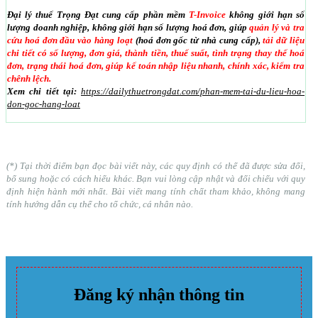
Đại lý thuế Trọng Đạt cung cấp phần mềm
T-Invoice
không giới hạn số
lượng doanh nghiệp, không giới hạn số lượng hoá đơn, giúp
quản lý và tra
cứu hoá đơn đầu vào hàng loạt
(hoá đơn gốc từ nhà cung cấp),
tải dữ liệu
chi tiết có số lượng, đơn giá, thành tiền, thuế suất, tình trạng thay thế hoá
đơn, trạng thái hoá đơn, giúp kế toán nhập liệu nhanh, chính xác, kiểm tra
chênh lệch.
Xem chi tiết tại:
https://dailythuetrongdat.com/phan-mem-tai-du-lieu-hoa-
don-goc-hang-loat
(*) Tại thời điểm bạn đọc bài viết này, các quy định có thể đã được sửa đổi,
bổ sung hoặc có cách hiểu khác. Bạn vui lòng cập nhật và đối chiếu với quy
định hiện hành mới nhất. Bài viết mang tính chất tham khảo, không mang
tính hướng dẫn cụ thể cho tổ chức, cá nhân nào.
Đăng ký nhận thông tin