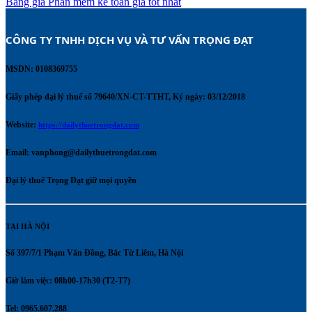
Bảng giá Phần mềm kế toán giá tốt nhất
CÔNG TY TNHH DỊCH VỤ VÀ TƯ VẤN TRỌNG ĐẠT 
MSDN: 0108369755
Giấy phép đại lý thuế số 79640/XN-CT-TTHT, Ký ngày: 03/12/2018
Website:
https://dailythuetrongdat.com
Email:
vanphong@dailythuetrongdat.com
Đại lý thuế Trọng Đạt giữ mọi quyền
TẠI HÀ NỘI
Số 397/7/1 Phạm Văn Đồng, Bắc Từ Liêm, Hà Nội
Giờ làm việc: 08h00-17h30 (T2-T7)
Tel: 0965.607.288