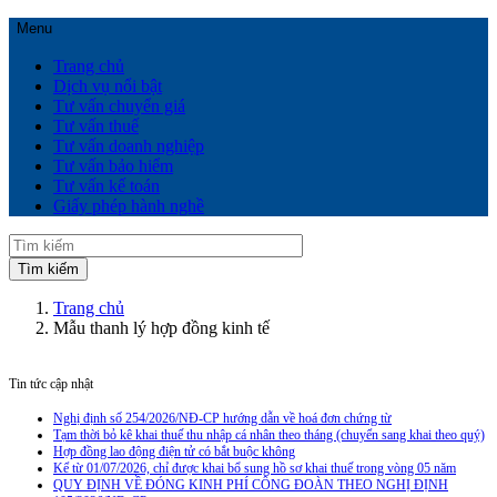
Menu
Trang chủ
Dịch vụ nổi bật
Tư vấn chuyển giá
Tư vấn thuế
Tư vấn doanh nghiệp
Tư vấn bảo hiểm
Tư vấn kế toán
Giấy phép hành nghề
Trang chủ
Mẫu thanh lý hợp đồng kinh tế
Tin tức cập nhật
Nghị định số 254/2026/NĐ-CP hướng dẫn về hoá đơn chứng từ
Tạm thời bỏ kê khai thuế thu nhập cá nhân theo tháng (chuyển sang khai theo quý)
Hợp đồng lao động điện tử có bắt buộc không
Kể từ 01/07/2026, chỉ được khai bổ sung hồ sơ khai thuế trong vòng 05 năm
QUY ĐỊNH VỀ ĐÓNG KINH PHÍ CÔNG ĐOÀN THEO NGHỊ ĐỊNH