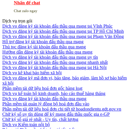
Nhấn để chat
Chat zalo ngay
Dịch vụ trọn gói
Dịch vụ đăng ký tài khoản đấu thầu qua mạng tại Vĩnh Phúc
Dịch vụ đăng ký tài khoản đấu thầu qua mạng tại TP Hồ Chí Minh
Dịch vụ đăng ký tài khoản đấu thầu qua mạng tại Phạm Văn Đồng
Hỗ trợ đăng ký tài khoản đấu thầu qua mạng
Thủ tục đăng ký tài khoản đấu thầu qua mạng
Hướng dẫn đăng ký tài khoản đấu thầu qua mạng
Dịch vụ đăng ký tài khoản đấu thầu qua mạng uy tín
Dịch vụ đăng ký tài khoản đấu thầu qua mạng nhanh nhất
Dịch vụ đăng ký tài khoản đấu thầu qua mạng tại Hà Nội
Dịch vụ kê khai bảo hiểm xã hội
Dịch vụ đăng ký mã đơn vị, báo tăng, báo giảm, làm hồ sơ bảo hiểm
xã hội
Phần mềm tải dữ liệu hoá đơn gốc hàng loạt
Dịch vụ kế toán hộ kinh doanh, báo cáo thuế hàng tháng
Dịch vụ đăng ký tài khoản đấu thầu qua mạng
Phần mềm tải quản lý đồng bộ hoá đơn đầu vào
Phần mềm tải dữ liệu hoá đơn chi tiết từ hoadondientu.gdt.gov.vn
Chữ ký số uy tín dùng để ký mạng đấu thầu quốc gia e-GP
Chữ ký số giá rẻ nhất - Uy tín, chất lượng
Dịch vụ Kiểm toán nội bộ