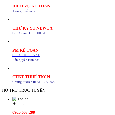
DỊCH VỤ KẾ TOÁN
Trọn gói sổ sách
CHỮ KÝ SỐ NEWCA
Gói 3 năm: 1.100.000 đ
PM KẾ TOÁN
Chỉ 3.000.000 VNĐ
Bản quyền trọn đời
CTKT THUẾ TNCN
Chứng từ điện tử NĐ 123/2020
HỖ TRỢ TRỰC TUYẾN
Hotline
0965.607.288