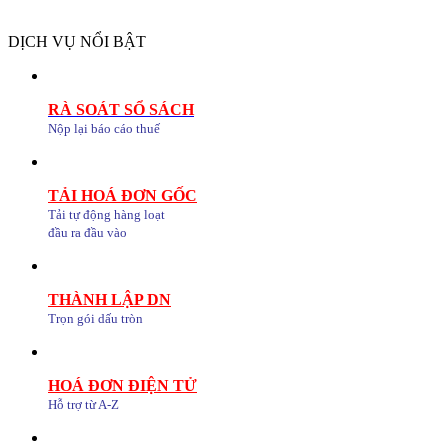
DỊCH VỤ NỔI BẬT
RÀ SOÁT SỔ SÁCH
Nộp lại báo cáo thuế
TẢI HOÁ ĐƠN GỐC
Tải tự động hàng loạt
đầu ra đầu vào
THÀNH LẬP DN
Trọn gói dấu tròn
HOÁ ĐƠN ĐIỆN TỬ
Hỗ trợ từ A-Z