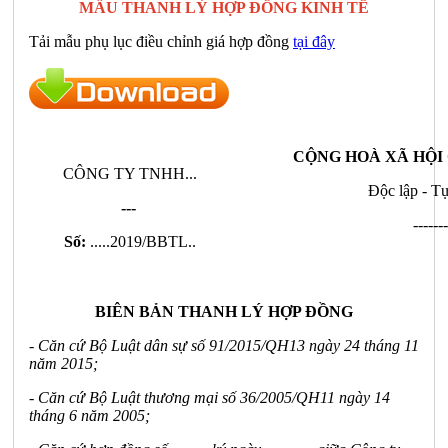
MẪU THANH LÝ HỢP ĐỒNG KINH TẾ
Tải mẫu phụ lục điều chỉnh giá hợp đồng
tại đây
CỘNG HOÀ XÃ HỘI
CÔNG TY TNHH...
Độc lập - T
---
------
Số:
.....2019/BBTL..
BIÊN BẢN THANH LÝ HỢP ĐỒNG
- Căn cứ Bộ Luật dân sự số 91/2015/QH13 ngày 24 tháng 11
năm 2015;
- Căn cứ Bộ Luật thương mại số 36/2005/QH11 ngày 14
tháng 6 năm 2005;