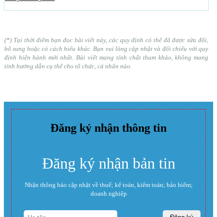
(*) Tại thời điểm bạn đọc bài viết này, các quy định có thể đã được sửa đổi,
bổ sung hoặc có cách hiểu khác. Bạn vui lòng cập nhật và đối chiếu với quy
định hiện hành mới nhất. Bài viết mang tính chất tham khảo, không mang
tính hướng dẫn cụ thể cho tổ chức, cá nhân nào.
Đăng ký nhận thông tin
Đăng ký nhận bản tin
Nhận thông báo cập nhật về thuế; kế toán, kiểm toán; bảo hiểm;
doanh nghiệp