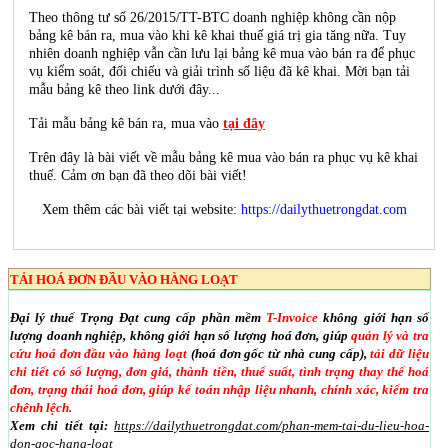
Theo thông tư số 26/2015/TT-BTC doanh nghiệp không cần nộp
bảng kê bán ra, mua vào khi kê khai thuế giá trị gia tăng nữa. Tuy
nhiên doanh nghiệp vẫn cần lưu lại bảng kê mua vào bán ra để phục
vụ kiểm soát, đối chiếu và giải trình số liệu đã kê khai. Mời bạn tải
mẫu bảng kê theo link dưới đây...
Tải mẫu bảng kê bán ra, mua vào
tại đây
Trên đây là bài viết về mẫu bảng kê mua vào bán ra phục vụ kê khai
thuế. Cảm ơn bạn đã theo dõi bài viết!
Xem thêm các bài viết tại website:
https://dailythuetrongdat.com
TẢI HOÁ ĐƠN ĐẦU VÀO HÀNG LOẠT
Đại lý thuế Trọng Đạt cung cấp phần mềm
T-Invoice
không giới hạn số
lượng doanh nghiệp, không giới hạn số lượng hoá đơn, giúp
quản lý và tra
cứu hoá đơn đầu vào hàng loạt
(hoá đơn gốc từ nhà cung cấp),
tải dữ liệu
chi tiết có số lượng, đơn giá, thành tiền, thuế suất, tình trạng thay thế hoá
đơn, trạng thái hoá đơn, giúp kế toán nhập liệu nhanh, chính xác, kiểm tra
chênh lệch.
Xem chi tiết tại:
https://dailythuetrongdat.com/phan-mem-tai-du-lieu-hoa-
don-goc-hang-loat