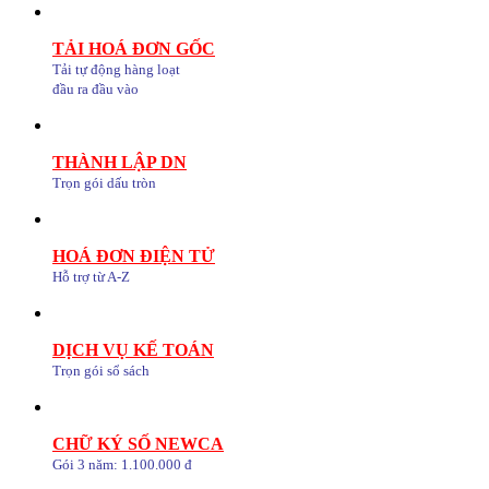
TẢI HOÁ ĐƠN GỐC
Tải tự động hàng loạt
đầu ra đầu vào
THÀNH LẬP DN
Trọn gói dấu tròn
HOÁ ĐƠN ĐIỆN TỬ
Hỗ trợ từ A-Z
DỊCH VỤ KẾ TOÁN
Trọn gói sổ sách
CHỮ KÝ SỐ NEWCA
Gói 3 năm: 1.100.000 đ