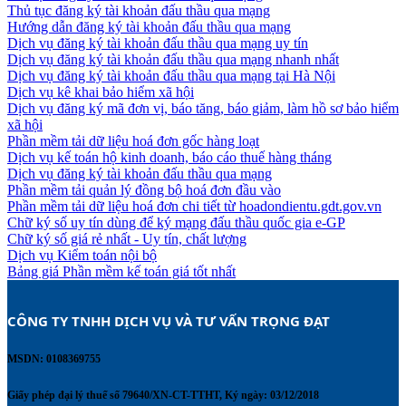
Thủ tục đăng ký tài khoản đấu thầu qua mạng
Hướng dẫn đăng ký tài khoản đấu thầu qua mạng
Dịch vụ đăng ký tài khoản đấu thầu qua mạng uy tín
Dịch vụ đăng ký tài khoản đấu thầu qua mạng nhanh nhất
Dịch vụ đăng ký tài khoản đấu thầu qua mạng tại Hà Nội
Dịch vụ kê khai bảo hiểm xã hội
Dịch vụ đăng ký mã đơn vị, báo tăng, báo giảm, làm hồ sơ bảo hiểm
xã hội
Phần mềm tải dữ liệu hoá đơn gốc hàng loạt
Dịch vụ kế toán hộ kinh doanh, báo cáo thuế hàng tháng
Dịch vụ đăng ký tài khoản đấu thầu qua mạng
Phần mềm tải quản lý đồng bộ hoá đơn đầu vào
Phần mềm tải dữ liệu hoá đơn chi tiết từ hoadondientu.gdt.gov.vn
Chữ ký số uy tín dùng để ký mạng đấu thầu quốc gia e-GP
Chữ ký số giá rẻ nhất - Uy tín, chất lượng
Dịch vụ Kiểm toán nội bộ
Bảng giá Phần mềm kế toán giá tốt nhất
CÔNG TY TNHH DỊCH VỤ VÀ TƯ VẤN TRỌNG ĐẠT 
MSDN: 0108369755
Giấy phép đại lý thuế số 79640/XN-CT-TTHT, Ký ngày: 03/12/2018