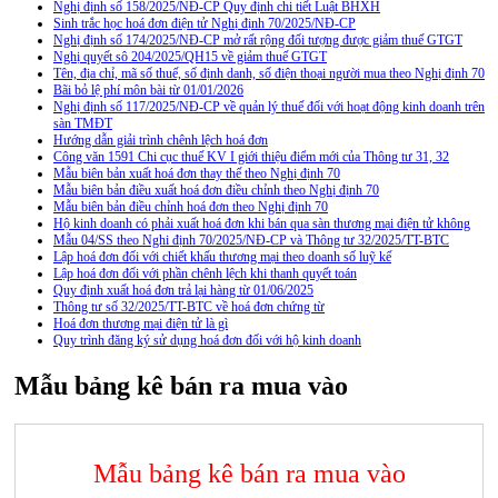
Nghị định số 158/2025/NĐ-CP Quy định chi tiết Luật BHXH
Sinh trắc học hoá đơn điện tử Nghị định 70/2025/NĐ-CP
Nghị định số 174/2025/NĐ-CP mở rất rộng đối tượng được giảm thuế GTGT
Nghị quyết sô 204/2025/QH15 về giảm thuế GTGT
Tên, địa chỉ, mã số thuế, số định danh, số điện thoại người mua theo Nghị định 70
Bãi bỏ lệ phí môn bài từ 01/01/2026
Nghị định số 117/2025/NĐ-CP về quản lý thuế đối với hoạt động kinh doanh trên
sàn TMĐT
Hướng dẫn giải trình chênh lệch hoá đơn
Công văn 1591 Chi cục thuế KV I giới thiệu điểm mới của Thông tư 31, 32
Mẫu biên bản xuất hoá đơn thay thế theo Nghị định 70
Mẫu biên bản điều xuất hoá đơn điều chỉnh theo Nghị định 70
Mẫu biên bản điều chỉnh hoá đơn theo Nghị định 70
Hộ kinh doanh có phải xuất hoá đơn khi bán qua sàn thương mại điện tử không
Mẫu 04/SS theo Nghi định 70/2025/NĐ-CP và Thông tư 32/2025/TT-BTC
Lập hoá đơn đối với chiết khấu thương mại theo doanh số luỹ kế
Lập hoá đơn đối với phần chênh lệch khi thanh quyết toán
Quy định xuất hoá đơn trả lại hàng từ 01/06/2025
Thông tư số 32/2025/TT-BTC về hoá đơn chứng từ
Hoá đơn thương mại điện tử là gì
Quy trình đăng ký sử dụng hoá đơn đối với hộ kinh doanh
Mẫu bảng kê bán ra mua vào
Mẫu bảng kê bán ra mua vào