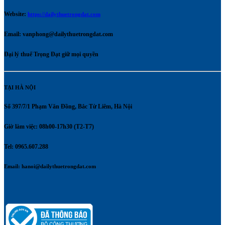
Website:
https://dailythuetrongdat.com
Email:
vanphong@dailythuetrongdat.com
Đại lý thuế Trọng Đạt giữ mọi quyền
TẠI HÀ NỘI
Số 397/7/1 Phạm Văn Đồng, Bắc Từ Liêm, Hà Nội
Giờ làm việc: 08h00-17h30 (T2-T7)
Tel: 0965.607.288
Email:
hanoi@dailythuetrongdat.com