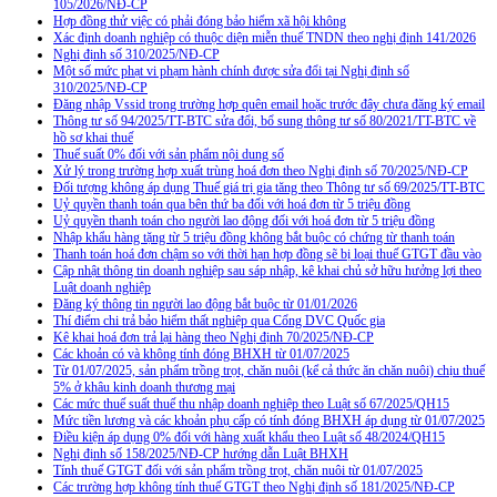
105/2026/NĐ-CP
Hợp đồng thử việc có phải đóng bảo hiểm xã hội không
Xác định doanh nghiệp có thuộc diện miễn thuế TNDN theo nghị định 141/2026
Nghị định số 310/2025/NĐ-CP
Một số mức phạt vi phạm hành chính được sửa đổi tại Nghị định số
310/2025/NĐ-CP
Đăng nhập Vssid trong trường hợp quên email hoặc trước đây chưa đăng ký email
Thông tư số 94/2025/TT-BTC sửa đổi, bổ sung thông tư số 80/2021/TT-BTC về
hồ sơ khai thuế
Thuế suất 0% đối với sản phẩm nội dung số
Xử lý trong trường hợp xuất trùng hoá đơn theo Nghị định số 70/2025/NĐ-CP
Đối tượng không áp dụng Thuế giá trị gia tăng theo Thông tư số 69/2025/TT-BTC
Uỷ quyền thanh toán qua bên thứ ba đối với hoá đơn từ 5 triệu đồng
Uỷ quyền thanh toán cho người lao động đối với hoá đơn từ 5 triệu đồng
Nhập khẩu hàng tặng từ 5 triệu đồng không bắt buộc có chứng từ thanh toán
Thanh toán hoá đơn chậm so với thời hạn hợp đồng sẽ bị loại thuế GTGT đầu vào
Cập nhật thông tin doanh nghiệp sau sáp nhập, kê khai chủ sở hữu hưởng lợi theo
Luật doanh nghiệp
Đăng ký thông tin người lao động bắt buộc từ 01/01/2026
Thí điểm chi trả bảo hiểm thất nghiệp qua Cổng DVC Quốc gia
Kê khai hoá đơn trả lại hàng theo Nghị định 70/2025/NĐ-CP
Các khoản có và không tính đóng BHXH từ 01/07/2025
Từ 01/07/2025, sản phẩm trồng trọt, chăn nuôi (kể cả thức ăn chăn nuôi) chịu thuế
5% ở khâu kinh doanh thương mại
Các mức thuế suất thuế thu nhập doanh nghiệp theo Luật số 67/2025/QH15
Mức tiền lương và các khoản phụ cấp có tính đóng BHXH áp dụng từ 01/07/2025
Điều kiện áp dụng 0% đối với hàng xuất khẩu theo Luật số 48/2024/QH15
Nghị định số 158/2025/NĐ-CP hướng dẫn Luật BHXH
Tính thuế GTGT đối với sản phẩm trồng trọt, chăn nuôi từ 01/07/2025
Các trường hợp không tính thuế GTGT theo Nghị định số 181/2025/NĐ-CP