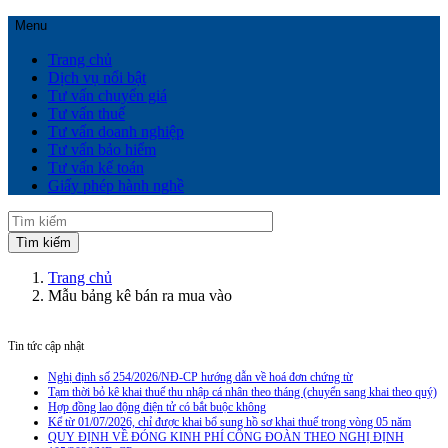
Menu
Trang chủ
Dịch vụ nổi bật
Tư vấn chuyển giá
Tư vấn thuế
Tư vấn doanh nghiệp
Tư vấn bảo hiểm
Tư vấn kế toán
Giấy phép hành nghề
Trang chủ
Mẫu bảng kê bán ra mua vào
Tin tức cập nhật
Nghị định số 254/2026/NĐ-CP hướng dẫn về hoá đơn chứng từ
Tạm thời bỏ kê khai thuế thu nhập cá nhân theo tháng (chuyển sang khai theo quý)
Hợp đồng lao động điện tử có bắt buộc không
Kể từ 01/07/2026, chỉ được khai bổ sung hồ sơ khai thuế trong vòng 05 năm
QUY ĐỊNH VỀ ĐÓNG KINH PHÍ CÔNG ĐOÀN THEO NGHỊ ĐỊNH