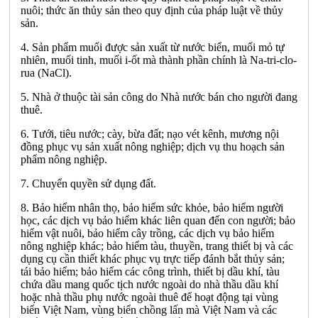
nuôi; thức ăn thủy sản theo quy định của pháp luật về thủy
sản.
4. Sản phẩm muối được sản xuất từ nước biển, muối mỏ tự
nhiên, muối tinh, muối i-ốt mà thành phần chính là Na-tri-clo-
rua (NaCl).
5. Nhà ở thuộc tài sản công do Nhà nước bán cho người đang
thuê.
6. Tưới, tiêu nước; cày, bừa đất; nạo vét kênh, mương nội
đồng phục vụ sản xuất nông nghiệp; dịch vụ thu hoạch sản
phẩm nông nghiệp.
7. Chuyển quyền sử dụng đất.
8. Bảo hiểm nhân thọ, bảo hiểm sức khỏe, bảo hiểm người
học, các dịch vụ bảo hiểm khác liên quan đến con người; bảo
hiểm vật nuôi, bảo hiểm cây trồng, các dịch vụ bảo hiểm
nông nghiệp khác; bảo hiểm tàu, thuyền, trang thiết bị và các
dụng cụ cần thiết khác phục vụ trực tiếp đánh bắt thủy sản;
tái bảo hiểm; bảo hiểm các công trình, thiết bị dầu khí, tàu
chứa dầu mang quốc tịch nước ngoài do nhà thầu dầu khí
hoặc nhà thầu phụ nước ngoài thuê để hoạt động tại vùng
biển Việt Nam, vùng biển chồng lấn mà Việt Nam và các