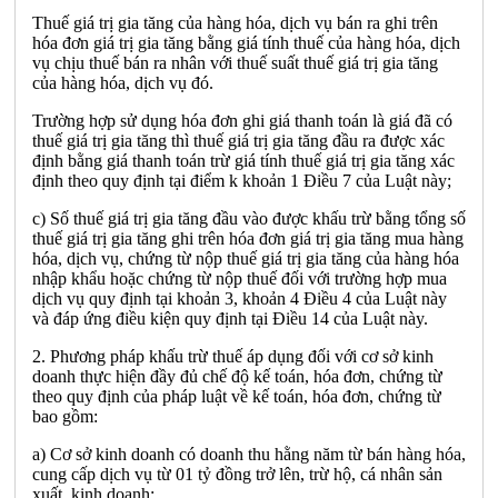
Thuế giá trị gia tăng của hàng hóa, dịch vụ bán ra ghi trên
hóa đơn giá trị gia tăng bằng giá tính thuế của hàng hóa, dịch
vụ chịu thuế bán ra nhân với thuế suất thuế giá trị gia tăng
của hàng hóa, dịch vụ đó.
Trường hợp sử dụng hóa đơn ghi giá thanh toán là giá đã có
thuế giá trị gia tăng thì thuế giá trị gia tăng đầu ra được xác
định bằng giá thanh toán trừ giá tính thuế giá trị gia tăng xác
định theo quy định tại điểm k khoản 1 Điều 7 của Luật này;
c) Số thuế giá trị gia tăng đầu vào được khấu trừ bằng tổng số
thuế giá trị gia tăng ghi trên hóa đơn giá trị gia tăng mua hàng
hóa, dịch vụ, chứng từ nộp thuế giá trị gia tăng của hàng hóa
nhập khẩu hoặc chứng từ nộp thuế đối với trường hợp mua
dịch vụ quy định tại khoản 3, khoản 4 Điều 4 của Luật này
và đáp ứng điều kiện quy định tại Điều 14 của Luật này.
2. Phương pháp khấu trừ thuế áp dụng đối với cơ sở kinh
doanh thực hiện đầy đủ chế độ kế toán, hóa đơn, chứng từ
theo quy định của pháp luật về kế toán, hóa đơn, chứng từ
bao gồm:
a) Cơ sở kinh doanh có doanh thu hằng năm từ bán hàng hóa,
cung cấp dịch vụ từ 01 tỷ đồng trở lên, trừ hộ, cá nhân sản
xuất, kinh doanh;