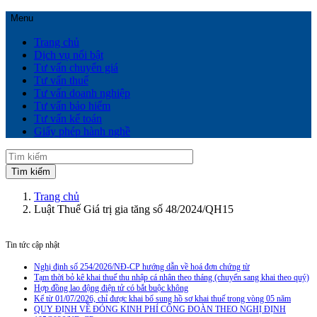
Menu
Trang chủ
Dịch vụ nổi bật
Tư vấn chuyển giá
Tư vấn thuế
Tư vấn doanh nghiệp
Tư vấn bảo hiểm
Tư vấn kế toán
Giấy phép hành nghề
Trang chủ
Luật Thuế Giá trị gia tăng số 48/2024/QH15
Tin tức cập nhật
Nghị định số 254/2026/NĐ-CP hướng dẫn về hoá đơn chứng từ
Tạm thời bỏ kê khai thuế thu nhập cá nhân theo tháng (chuyển sang khai theo quý)
Hợp đồng lao động điện tử có bắt buộc không
Kể từ 01/07/2026, chỉ được khai bổ sung hồ sơ khai thuế trong vòng 05 năm
QUY ĐỊNH VỀ ĐÓNG KINH PHÍ CÔNG ĐOÀN THEO NGHỊ ĐỊNH