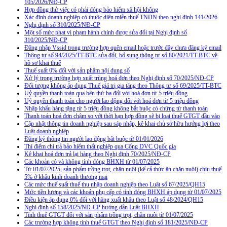
105/2026/NĐ-CP
Hợp đồng thử việc có phải đóng bảo hiểm xã hội không
Xác định doanh nghiệp có thuộc diện miễn thuế TNDN theo nghị định 141/2026
Nghị định số 310/2025/NĐ-CP
Một số mức phạt vi phạm hành chính được sửa đổi tại Nghị định số
310/2025/NĐ-CP
Đăng nhập Vssid trong trường hợp quên email hoặc trước đây chưa đăng ký email
Thông tư số 94/2025/TT-BTC sửa đổi, bổ sung thông tư số 80/2021/TT-BTC về
hồ sơ khai thuế
Thuế suất 0% đối với sản phẩm nội dung số
Xử lý trong trường hợp xuất trùng hoá đơn theo Nghị định số 70/2025/NĐ-CP
Đối tượng không áp dụng Thuế giá trị gia tăng theo Thông tư số 69/2025/TT-BTC
Uỷ quyền thanh toán qua bên thứ ba đối với hoá đơn từ 5 triệu đồng
Uỷ quyền thanh toán cho người lao động đối với hoá đơn từ 5 triệu đồng
Nhập khẩu hàng tặng từ 5 triệu đồng không bắt buộc có chứng từ thanh toán
Thanh toán hoá đơn chậm so với thời hạn hợp đồng sẽ bị loại thuế GTGT đầu vào
Cập nhật thông tin doanh nghiệp sau sáp nhập, kê khai chủ sở hữu hưởng lợi theo
Luật doanh nghiệp
Đăng ký thông tin người lao động bắt buộc từ 01/01/2026
Thí điểm chi trả bảo hiểm thất nghiệp qua Cổng DVC Quốc gia
Kê khai hoá đơn trả lại hàng theo Nghị định 70/2025/NĐ-CP
Các khoản có và không tính đóng BHXH từ 01/07/2025
Từ 01/07/2025, sản phẩm trồng trọt, chăn nuôi (kể cả thức ăn chăn nuôi) chịu thuế
5% ở khâu kinh doanh thương mại
Các mức thuế suất thuế thu nhập doanh nghiệp theo Luật số 67/2025/QH15
Mức tiền lương và các khoản phụ cấp có tính đóng BHXH áp dụng từ 01/07/2025
Điều kiện áp dụng 0% đối với hàng xuất khẩu theo Luật số 48/2024/QH15
Nghị định số 158/2025/NĐ-CP hướng dẫn Luật BHXH
Tính thuế GTGT đối với sản phẩm trồng trọt, chăn nuôi từ 01/07/2025
Các trường hợp không tính thuế GTGT theo Nghị định số 181/2025/NĐ-CP