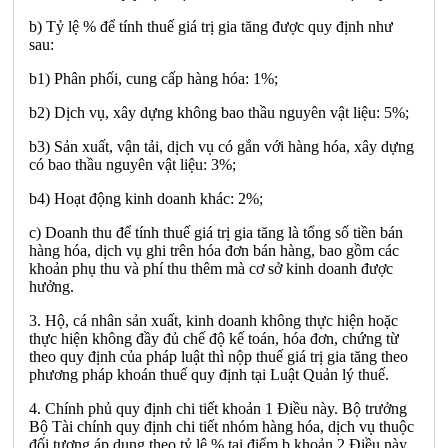
b) Tỷ lệ % để tính thuế giá trị gia tăng được quy định như
sau:
b1) Phân phối, cung cấp hàng hóa: 1%;
b2) Dịch vụ, xây dựng không bao thầu nguyên vật liệu: 5%;
b3) Sản xuất, vận tải, dịch vụ có gắn với hàng hóa, xây dựng
có bao thầu nguyên vật liệu: 3%;
b4) Hoạt động kinh doanh khác: 2%;
c) Doanh thu để tính thuế giá trị gia tăng là tổng số tiền bán
hàng hóa, dịch vụ ghi trên hóa đơn bán hàng, bao gồm các
khoản phụ thu và phí thu thêm mà cơ sở kinh doanh được
hưởng.
3. Hộ, cá nhân sản xuất, kinh doanh không thực hiện hoặc
thực hiện không đầy đủ chế độ kế toán, hóa đơn, chứng từ
theo quy định của pháp luật thì nộp thuế giá trị gia tăng theo
phương pháp khoán thuế quy định tại Luật Quản lý thuế.
4. Chính phủ quy định chi tiết khoản 1 Điều này. Bộ trưởng
Bộ Tài chính quy định chi tiết nhóm hàng hóa, dịch vụ thuộc
đối tượng áp dụng theo tỷ lệ % tại điểm b khoản 2 Điều này.