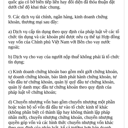
quốc gia có bờ biển tiếp liền hay đối diện đã thỏa thuận đặt
dưới chế độ khai thác chung.
9. Các dịch vụ tài chính, ngân hàng, kinh doanh chứng
khoán, thương mại sau đây:
a) Dịch vụ cấp tín dụng theo quy định của pháp luật về các tổ
chức tín dụng và các khoản phí được nêu cụ thể tại Hợp đồng
vay vốn của Chính phủ Việt Nam với Bên cho vay nước
ngoài;
b) Dịch vụ cho vay của người nộp thuế không phải là tổ chức
tín dụng;
c) Kinh doanh chứng khoán bao gồm môi giới chứng khoán,
tự doanh chứng khoán, bảo lãnh phát hành chứng khoán, tư
vấn đầu tư chứng khoán, quản lý quỹ đầu tư chứng khoán,
quản lý danh mục đầu tư chứng khoán theo quy định của
pháp luật về chứng khoán;
d) Chuyển nhượng vốn bao gồm chuyển nhượng một phần
hoặc toàn bộ số vốn đã đầu tư vào tổ chức kinh tế khác
(không phân biệt có thành lập hay không thành lập pháp
nhân mới), chuyển nhượng chứng khoán, chuyển nhượng
quyền góp vốn và các hình thức chuyển nhượng vốn khác
theo quy định của pháp luật, kể cả trường hợp bán doanh