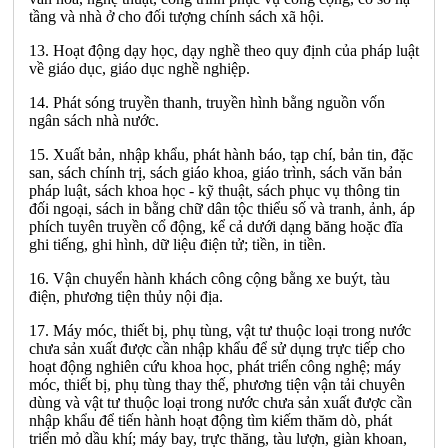
tầng và nhà ở cho đối tượng chính sách xã hội.
13. Hoạt động dạy học, dạy nghề theo quy định của pháp luật
về giáo dục, giáo dục nghề nghiệp.
14. Phát sóng truyền thanh, truyền hình bằng nguồn vốn
ngân sách nhà nước.
15. Xuất bản, nhập khẩu, phát hành báo, tạp chí, bản tin, đặc
san, sách chính trị, sách giáo khoa, giáo trình, sách văn bản
pháp luật, sách khoa học - kỹ thuật, sách phục vụ thông tin
đối ngoại, sách in bằng chữ dân tộc thiểu số và tranh, ảnh, áp
phích tuyên truyền cổ động, kể cả dưới dạng băng hoặc đĩa
ghi tiếng, ghi hình, dữ liệu điện tử; tiền, in tiền.
16. Vận chuyển hành khách công cộng bằng xe buýt, tàu
điện, phương tiện thủy nội địa.
17. Máy móc, thiết bị, phụ tùng, vật tư thuộc loại trong nước
chưa sản xuất được cần nhập khẩu để sử dụng trực tiếp cho
hoạt động nghiên cứu khoa học, phát triển công nghệ; máy
móc, thiết bị, phụ tùng thay thế, phương tiện vận tải chuyên
dùng và vật tư thuộc loại trong nước chưa sản xuất được cần
nhập khẩu để tiến hành hoạt động tìm kiếm thăm dò, phát
triển mỏ dầu khí; máy bay, trực thăng, tàu lượn, giàn khoan,