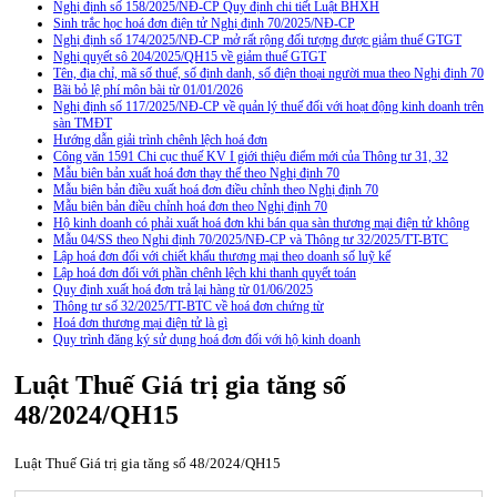
Nghị định số 158/2025/NĐ-CP Quy định chi tiết Luật BHXH
Sinh trắc học hoá đơn điện tử Nghị định 70/2025/NĐ-CP
Nghị định số 174/2025/NĐ-CP mở rất rộng đối tượng được giảm thuế GTGT
Nghị quyết sô 204/2025/QH15 về giảm thuế GTGT
Tên, địa chỉ, mã số thuế, số định danh, số điện thoại người mua theo Nghị định 70
Bãi bỏ lệ phí môn bài từ 01/01/2026
Nghị định số 117/2025/NĐ-CP về quản lý thuế đối với hoạt động kinh doanh trên
sàn TMĐT
Hướng dẫn giải trình chênh lệch hoá đơn
Công văn 1591 Chi cục thuế KV I giới thiệu điểm mới của Thông tư 31, 32
Mẫu biên bản xuất hoá đơn thay thế theo Nghị định 70
Mẫu biên bản điều xuất hoá đơn điều chỉnh theo Nghị định 70
Mẫu biên bản điều chỉnh hoá đơn theo Nghị định 70
Hộ kinh doanh có phải xuất hoá đơn khi bán qua sàn thương mại điện tử không
Mẫu 04/SS theo Nghi định 70/2025/NĐ-CP và Thông tư 32/2025/TT-BTC
Lập hoá đơn đối với chiết khấu thương mại theo doanh số luỹ kế
Lập hoá đơn đối với phần chênh lệch khi thanh quyết toán
Quy định xuất hoá đơn trả lại hàng từ 01/06/2025
Thông tư số 32/2025/TT-BTC về hoá đơn chứng từ
Hoá đơn thương mại điện tử là gì
Quy trình đăng ký sử dụng hoá đơn đối với hộ kinh doanh
Luật Thuế Giá trị gia tăng số
48/2024/QH15
Luật Thuế Giá trị gia tăng số 48/2024/QH15