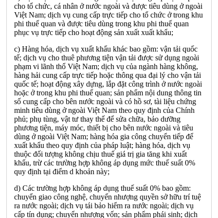
cho tổ chức, cá nhân ở nước ngoài và được tiêu dùng ở ngoài
Việt Nam; dịch vụ cung cấp trực tiếp cho tổ chức ở trong khu
phi thuế quan và được tiêu dùng trong khu phi thuế quan
phục vụ trực tiếp cho hoạt động sản xuất xuất khẩu;
c) Hàng hóa, dịch vụ xuất khẩu khác bao gồm: vận tải quốc
tế; dịch vụ cho thuê phương tiện vận tải được sử dụng ngoài
phạm vi lãnh thổ Việt Nam; dịch vụ của ngành hàng không,
hàng hải cung cấp trực tiếp hoặc thông qua đại lý cho vận tải
quốc tế; hoạt động xây dựng, lắp đặt công trình ở nước ngoài
hoặc ở trong khu phi thuế quan; sản phẩm nội dung thông tin
số cung cấp cho bên nước ngoài và có hồ sơ, tài liệu chứng
minh tiêu dùng ở ngoài Việt Nam theo quy định của Chính
phủ; phụ tùng, vật tư thay thế để sửa chữa, bảo dưỡng
phương tiện, máy móc, thiết bị cho bên nước ngoài và tiêu
dùng ở ngoài Việt Nam; hàng hóa gia công chuyển tiếp để
xuất khẩu theo quy định của pháp luật; hàng hóa, dịch vụ
thuộc đối tượng không chịu thuế giá trị gia tăng khi xuất
khẩu, trừ các trường hợp không áp dụng mức thuế suất 0%
quy định tại điểm d khoản này;
d) Các trường hợp không áp dụng thuế suất 0% bao gồm:
chuyển giao công nghệ, chuyển nhượng quyền sở hữu trí tuệ
ra nước ngoài; dịch vụ tái bảo hiểm ra nước ngoài; dịch vụ
cấp tín dụng; chuyển nhượng vốn; sản phẩm phái sinh; dịch