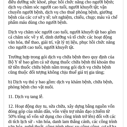
điều dưỡng sức khoẻ, phục hồi chức năng cho người bệnh;
dịch vụ chăm sóc người cao tuổi, người khuyết tật; vận
chuyển người bệnh, dịch vụ cho thuê phòng bệnh, giường
bệnh của các cơ sở y tế; xét nghiệm, chiếu, chụp; máu và chế
phẩm máu dùng cho người bệnh.
Dịch vụ chăm sóc người cao tuổi, người khuyết tật bao gồm
cả chăm sóc về y tế, dinh dưỡng và tổ chức các hoạt động
văn hóa, thể thao, giải trí, vật lý trị liệu, phục hồi chức năng
cho người cao tuổi, người khuyết tật.
Trường hợp trong gói dịch vụ chữa bệnh theo quy định của
Bộ Y tế bao gồm cả sử dụng thuốc chữa bệnh thì khoản thu
từ tiền thuốc chữa bệnh nằm trong gói dịch vụ chữa bệnh
cũng thuộc đối tượng không chịu thuế giá trị gia tăng;
b) Dịch vụ thú y bao gồm: dịch vụ khám bệnh, chữa bệnh,
phòng bệnh cho vật nuôi.
11. Dịch vụ tang lễ.
12. Hoạt động duy tu, sửa chữa, xây dựng bằng nguồn vốn
đóng góp của nhân dân, vốn viện trợ nhân đạo (chiếm từ
50% tổng số vốn sử dụng cho công trình trở lên) đối với các
di tích lịch sử - văn hóa, danh lam thắng cảnh, các công trình
văn hóa, nghệ thuật, công trình phục vụ công cộng, cơ sở hạ