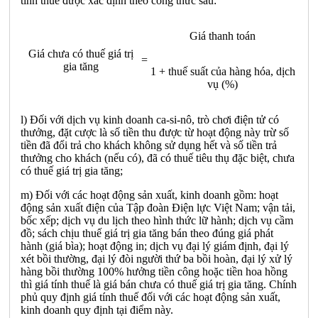
tính thuế được xác định theo công thức sau:
Giá thanh toán
Giá chưa có thuế giá trị
=
gia tăng
1 + thuế suất của hàng hóa, dịch
vụ (%)
l) Đối với dịch vụ kinh doanh ca-si-nô, trò chơi điện tử có
thưởng, đặt cược là số tiền thu được từ hoạt động này trừ số
tiền đã đổi trả cho khách không sử dụng hết và số tiền trả
thưởng cho khách (nếu có), đã có thuế tiêu thụ đặc biệt, chưa
có thuế giá trị gia tăng;
m) Đối với các hoạt động sản xuất, kinh doanh gồm: hoạt
động sản xuất điện của Tập đoàn Điện lực Việt Nam; vận tải,
bốc xếp; dịch vụ du lịch theo hình thức lữ hành; dịch vụ cầm
đồ; sách chịu thuế giá trị gia tăng bán theo đúng giá phát
hành (giá bìa); hoạt động in; dịch vụ đại lý giám định, đại lý
xét bồi thường, đại lý đòi người thứ ba bồi hoàn, đại lý xử lý
hàng bồi thường 100% hưởng tiền công hoặc tiền hoa hồng
thì giá tính thuế là giá bán chưa có thuế giá trị gia tăng. Chính
phủ quy định giá tính thuế đối với các hoạt động sản xuất,
kinh doanh quy định tại điểm này.