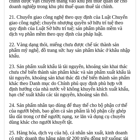
chính được vận chuyển thẳng vào khu phi thuế quan để cho
doanh nghiệp trong khu phi thuế quan thuê tài chính.
21. Chuyển giao công nghệ theo quy định của Luật Chuyển
giao công nghệ; chuyển nhượng quyền sở hữu trí tuệ theo
quy định của Luật Sở hữu trí tuệ; sản phẩm phần mềm và
dịch vụ phần mềm theo quy định của pháp luật.
22. Vàng dạng thỏi, miếng chưa được chế tác thành sản
phẩm mỹ nghệ, đồ trang sức hay sản phẩm khác ở khâu nhập
khẩu.
23. Sản phẩm xuất khẩu là tài nguyên, khoáng sản khai thác
chưa chế biến thành sản phẩm khác và sản phẩm xuất khẩu là
tài nguyên, khoáng sản khai thác đã chế biến thành sản phẩm
khác theo Danh mục do Chính phủ quy định phù hợp với
định hướng của nhà nước về không khuyến khích xuất khẩu,
hạn chế xuất khẩu các tài nguyên, khoáng sản thô.
24. Sản phẩm nhân tạo dùng để thay thế cho bộ phận cơ thể
của người bệnh, bao gồm cả sản phẩm là bộ phận cấy ghép
lâu dài trong cơ thể người; nạng, xe lăn và dụng cụ chuyên
dùng khác cho người khuyết tật.
25. Hàng hóa, dịch vụ của hộ, cá nhân sản xuất, kinh doanh
có mức doanh thu hằng năm từ 200 triệu đồng trở xuống; tài