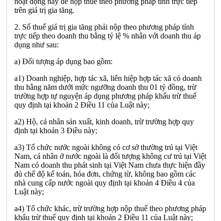
hoạt động này để nộp thuế theo phương pháp tính trực tiếp
trên giá trị gia tăng.
2. Số thuế giá trị gia tăng phải nộp theo phương pháp tính
trực tiếp theo doanh thu bằng tỷ lệ % nhân với doanh thu áp
dụng như sau:
a) Đối tượng áp dụng bao gồm:
a1) Doanh nghiệp, hợp tác xã, liên hiệp hợp tác xã có doanh
thu hằng năm dưới mức ngưỡng doanh thu 01 tỷ đồng, trừ
trường hợp tự nguyện áp dụng phương pháp khấu trừ thuế
quy định tại khoản 2 Điều 11 của Luật này;
a2) Hộ, cá nhân sản xuất, kinh doanh, trừ trường hợp quy
định tại khoản 3 Điều này;
a3) Tổ chức nước ngoài không có cơ sở thường trú tại Việt
Nam, cá nhân ở nước ngoài là đối tượng không cư trú tại Việt
Nam có doanh thu phát sinh tại Việt Nam chưa thực hiện đầy
đủ chế độ kế toán, hóa đơn, chứng từ, không bao gồm các
nhà cung cấp nước ngoài quy định tại khoản 4 Điều 4 của
Luật này;
a4) Tổ chức khác, trừ trường hợp nộp thuế theo phương pháp
khấu trừ thuế quy định tại khoản 2 Điều 11 của Luật này;