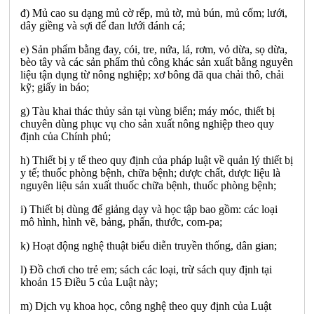
đ) Mủ cao su dạng mủ cờ rếp, mủ tờ, mủ bún, mủ cốm; lưới,
dây giềng và sợi để đan lưới đánh cá;
e) Sản phẩm bằng đay, cói, tre, nứa, lá, rơm, vỏ dừa, sọ dừa,
bèo tây và các sản phẩm thủ công khác sản xuất bằng nguyên
liệu tận dụng từ nông nghiệp; xơ bông đã qua chải thô, chải
kỹ; giấy in báo;
g) Tàu khai thác thủy sản tại vùng biển; máy móc, thiết bị
chuyên dùng phục vụ cho sản xuất nông nghiệp theo quy
định của Chính phủ;
h) Thiết bị y tế theo quy định của pháp luật về quản lý thiết bị
y tế; thuốc phòng bệnh, chữa bệnh; dược chất, dược liệu là
nguyên liệu sản xuất thuốc chữa bệnh, thuốc phòng bệnh;
i) Thiết bị dùng để giảng dạy và học tập bao gồm: các loại
mô hình, hình vẽ, bảng, phấn, thước, com-pa;
k) Hoạt động nghệ thuật biểu diễn truyền thống, dân gian;
l) Đồ chơi cho trẻ em; sách các loại, trừ sách quy định tại
khoản 15 Điều 5 của Luật này;
m) Dịch vụ khoa học, công nghệ theo quy định của Luật