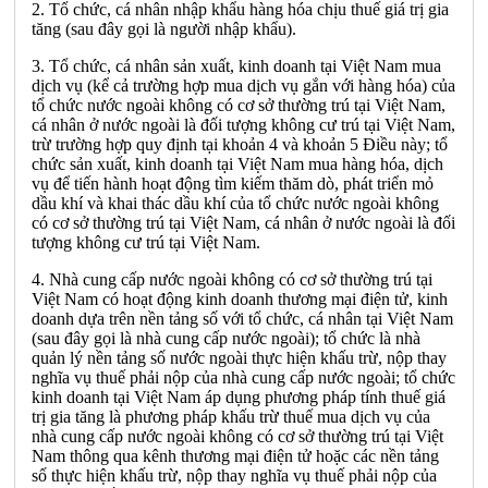
2. Tổ chức, cá nhân nhập khẩu hàng hóa chịu thuế giá trị gia
tăng (sau đây gọi là người nhập khẩu).
3. Tổ chức, cá nhân sản xuất, kinh doanh tại Việt Nam mua
dịch vụ (kể cả trường hợp mua dịch vụ gắn với hàng hóa) của
tổ chức nước ngoài không có cơ sở thường trú tại Việt Nam,
cá nhân ở nước ngoài là đối tượng không cư trú tại Việt Nam,
trừ trường hợp quy định tại khoản 4 và khoản 5 Điều này; tổ
chức sản xuất, kinh doanh tại Việt Nam mua hàng hóa, dịch
vụ để tiến hành hoạt động tìm kiếm thăm dò, phát triển mỏ
dầu khí và khai thác dầu khí của tổ chức nước ngoài không
có cơ sở thường trú tại Việt Nam, cá nhân ở nước ngoài là đối
tượng không cư trú tại Việt Nam.
4. Nhà cung cấp nước ngoài không có cơ sở thường trú tại
Việt Nam có hoạt động kinh doanh thương mại điện tử, kinh
doanh dựa trên nền tảng số với tổ chức, cá nhân tại Việt Nam
(sau đây gọi là nhà cung cấp nước ngoài); tổ chức là nhà
quản lý nền tảng số nước ngoài thực hiện khấu trừ, nộp thay
nghĩa vụ thuế phải nộp của nhà cung cấp nước ngoài; tổ chức
kinh doanh tại Việt Nam áp dụng phương pháp tính thuế giá
trị gia tăng là phương pháp khấu trừ thuế mua dịch vụ của
nhà cung cấp nước ngoài không có cơ sở thường trú tại Việt
Nam thông qua kênh thương mại điện tử hoặc các nền tảng
số thực hiện khấu trừ, nộp thay nghĩa vụ thuế phải nộp của