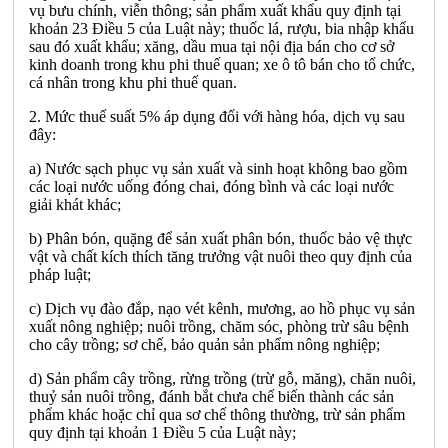
vụ bưu chính, viễn thông; sản phẩm xuất khẩu quy định tại
khoản 23 Điều 5 của Luật này; thuốc lá, rượu, bia nhập khẩu
sau đó xuất khẩu; xăng, dầu mua tại nội địa bán cho cơ sở
kinh doanh trong khu phi thuế quan; xe ô tô bán cho tổ chức,
cá nhân trong khu phi thuế quan.
2. Mức thuế suất 5% áp dụng đối với hàng hóa, dịch vụ sau
đây:
a) Nước sạch phục vụ sản xuất và sinh hoạt không bao gồm
các loại nước uống đóng chai, đóng bình và các loại nước
giải khát khác;
b) Phân bón, quặng để sản xuất phân bón, thuốc bảo vệ thực
vật và chất kích thích tăng trưởng vật nuôi theo quy định của
pháp luật;
c) Dịch vụ đào đắp, nạo vét kênh, mương, ao hồ phục vụ sản
xuất nông nghiệp; nuôi trồng, chăm sóc, phòng trừ sâu bệnh
cho cây trồng; sơ chế, bảo quản sản phẩm nông nghiệp;
d) Sản phẩm cây trồng, rừng trồng (trừ gỗ, măng), chăn nuôi,
thuỷ sản nuôi trồng, đánh bắt chưa chế biến thành các sản
phẩm khác hoặc chỉ qua sơ chế thông thường, trừ sản phẩm
quy định tại khoản 1 Điều 5 của Luật này;