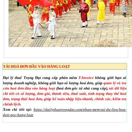
TẢI HOÁ ĐƠN ĐẦU VÀO HÀNG LOẠT
Đại lý thuế Trọng Đạt cung cấp phần mềm
T-Invoice
không giới hạn số
lượng doanh nghiệp, không giới hạn số lượng hoá đơn, giúp
quản lý và tra
cứu hoá đơn đầu vào hàng loạt
(hoá đơn gốc từ nhà cung cấp),
tải dữ liệu
chi tiết có số lượng, đơn giá, thành tiền, thuế suất, tình trạng thay thế hoá
đơn, trạng thái hoá đơn, giúp kế toán nhập liệu nhanh, chính xác, kiểm tra
chênh lệch.
Xem chi tiết tại:
https://dailythuetrongdat.com/phan-mem-tai-du-lieu-hoa-
don-goc-hang-loat