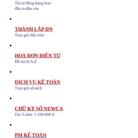
Tải tự động hàng loạt
đầu ra đầu vào
THÀNH LẬP DN
Trọn gói dấu tròn
HOÁ ĐƠN ĐIỆN TỬ
Hỗ trợ từ A-Z
DỊCH VỤ KẾ TOÁN
Trọn gói sổ sách
CHỮ KÝ SỐ NEWCA
Gói 3 năm: 1.100.000 đ
PM KẾ TOÁN