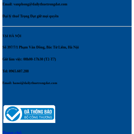
Email:
vanphong@dailythuetrongdat.com
Đại lý thuế Trọng Đạt giữ mọi quyền
TẠI HÀ NỘI
Số 397/7/1 Phạm Văn Đồng, Bắc Từ Liêm, Hà Nội
Giờ làm việc: 08h00-17h30 (T2-T7)
Tel: 0965.607.288
Email:
hanoi@dailythuetrongdat.com
Trang chủ