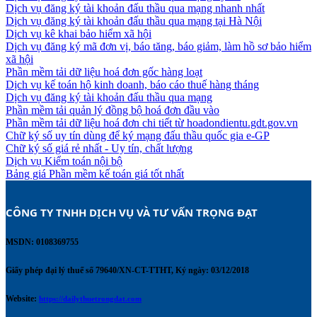
Dịch vụ đăng ký tài khoản đấu thầu qua mạng nhanh nhất
Dịch vụ đăng ký tài khoản đấu thầu qua mạng tại Hà Nội
Dịch vụ kê khai bảo hiểm xã hội
Dịch vụ đăng ký mã đơn vị, báo tăng, báo giảm, làm hồ sơ bảo hiểm
xã hội
Phần mềm tải dữ liệu hoá đơn gốc hàng loạt
Dịch vụ kế toán hộ kinh doanh, báo cáo thuế hàng tháng
Dịch vụ đăng ký tài khoản đấu thầu qua mạng
Phần mềm tải quản lý đồng bộ hoá đơn đầu vào
Phần mềm tải dữ liệu hoá đơn chi tiết từ hoadondientu.gdt.gov.vn
Chữ ký số uy tín dùng để ký mạng đấu thầu quốc gia e-GP
Chữ ký số giá rẻ nhất - Uy tín, chất lượng
Dịch vụ Kiểm toán nội bộ
Bảng giá Phần mềm kế toán giá tốt nhất
CÔNG TY TNHH DỊCH VỤ VÀ TƯ VẤN TRỌNG ĐẠT 
MSDN: 0108369755
Giấy phép đại lý thuế số 79640/XN-CT-TTHT, Ký ngày: 03/12/2018
Website:
https://dailythuetrongdat.com