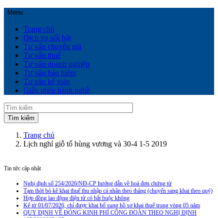
Menu
Trang chủ
Dịch vụ nổi bật
Tư vấn chuyển giá
Tư vấn thuế
Tư vấn doanh nghiệp
Tư vấn bảo hiểm
Tư vấn kế toán
Giấy phép hành nghề
Trang chủ
Lịch nghỉ giỗ tổ hùng vương và 30-4 1-5 2019
Tin tức cập nhật
Nghị định số 254/2026/NĐ-CP hướng dẫn về hoá đơn chứng từ
Tạm thời bỏ kê khai thuế thu nhập cá nhân theo tháng (chuyển sang khai theo quý)
Hợp đồng lao động điện tử có bắt buộc không
Kể từ 01/07/2026, chỉ được khai bổ sung hồ sơ khai thuế trong vòng 05 năm
QUY ĐỊNH VỀ ĐÓNG KINH PHÍ CÔNG ĐOÀN THEO NGHỊ ĐỊNH