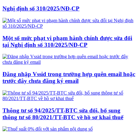
Nghị định số 310/2025/NĐ-CP
Một số mức phạt vi phạm hành chính được sửa đổi
tại Nghị định số 310/2025/NĐ-CP
Đăng nhập Vssid trong trường hợp quên email hoặc
trước đây chưa đăng ký email
Thông tư số 94/2025/TT-BTC sửa đổi, bổ sung
thông tư số 80/2021/TT-BTC về hồ sơ khai thuế