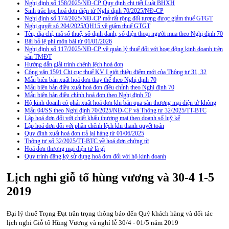
Nghị định số 158/2025/NĐ-CP Quy định chi tiết Luật BHXH
Sinh trắc học hoá đơn điện tử Nghị định 70/2025/NĐ-CP
Nghị định số 174/2025/NĐ-CP mở rất rộng đối tượng được giảm thuế GTGT
Nghị quyết sô 204/2025/QH15 về giảm thuế GTGT
Tên, địa chỉ, mã số thuế, số định danh, số điện thoại người mua theo Nghị định 70
Bãi bỏ lệ phí môn bài từ 01/01/2026
Nghị định số 117/2025/NĐ-CP về quản lý thuế đối với hoạt động kinh doanh trên
sàn TMĐT
Hướng dẫn giải trình chênh lệch hoá đơn
Công văn 1591 Chi cục thuế KV I giới thiệu điểm mới của Thông tư 31, 32
Mẫu biên bản xuất hoá đơn thay thế theo Nghị định 70
Mẫu biên bản điều xuất hoá đơn điều chỉnh theo Nghị định 70
Mẫu biên bản điều chỉnh hoá đơn theo Nghị định 70
Hộ kinh doanh có phải xuất hoá đơn khi bán qua sàn thương mại điện tử không
Mẫu 04/SS theo Nghi định 70/2025/NĐ-CP và Thông tư 32/2025/TT-BTC
Lập hoá đơn đối với chiết khấu thương mại theo doanh số luỹ kế
Lập hoá đơn đối với phần chênh lệch khi thanh quyết toán
Quy định xuất hoá đơn trả lại hàng từ 01/06/2025
Thông tư số 32/2025/TT-BTC về hoá đơn chứng từ
Hoá đơn thương mại điện tử là gì
Quy trình đăng ký sử dụng hoá đơn đối với hộ kinh doanh
Lịch nghỉ giỗ tổ hùng vương và 30-4 1-5
2019
Đại lý thuế Trọng Đạt trân trọng thông báo đến Quý khách hàng và đối tác
lịch nghỉ Giỗ tổ Hùng Vương và nghỉ lễ 30/4 - 01/5 năm 2019