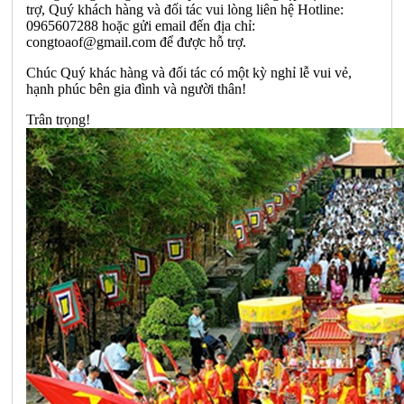
trợ, Quý khách hàng và đối tác vui lòng liên hệ Hotline:
0965607288 hoặc gửi email đến địa chỉ:
congtoaof@gmail.com
để được hỗ trợ.
Chúc Quý khác hàng và đối tác có một kỳ nghỉ lễ vui vẻ,
hạnh phúc bên gia đình và người thân!
Trân trọng!