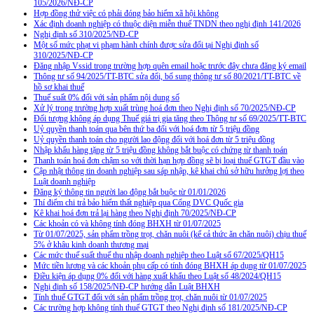
105/2026/NĐ-CP
Hợp đồng thử việc có phải đóng bảo hiểm xã hội không
Xác định doanh nghiệp có thuộc diện miễn thuế TNDN theo nghị định 141/2026
Nghị định số 310/2025/NĐ-CP
Một số mức phạt vi phạm hành chính được sửa đổi tại Nghị định số
310/2025/NĐ-CP
Đăng nhập Vssid trong trường hợp quên email hoặc trước đây chưa đăng ký email
Thông tư số 94/2025/TT-BTC sửa đổi, bổ sung thông tư số 80/2021/TT-BTC về
hồ sơ khai thuế
Thuế suất 0% đối với sản phẩm nội dung số
Xử lý trong trường hợp xuất trùng hoá đơn theo Nghị định số 70/2025/NĐ-CP
Đối tượng không áp dụng Thuế giá trị gia tăng theo Thông tư số 69/2025/TT-BTC
Uỷ quyền thanh toán qua bên thứ ba đối với hoá đơn từ 5 triệu đồng
Uỷ quyền thanh toán cho người lao động đối với hoá đơn từ 5 triệu đồng
Nhập khẩu hàng tặng từ 5 triệu đồng không bắt buộc có chứng từ thanh toán
Thanh toán hoá đơn chậm so với thời hạn hợp đồng sẽ bị loại thuế GTGT đầu vào
Cập nhật thông tin doanh nghiệp sau sáp nhập, kê khai chủ sở hữu hưởng lợi theo
Luật doanh nghiệp
Đăng ký thông tin người lao động bắt buộc từ 01/01/2026
Thí điểm chi trả bảo hiểm thất nghiệp qua Cổng DVC Quốc gia
Kê khai hoá đơn trả lại hàng theo Nghị định 70/2025/NĐ-CP
Các khoản có và không tính đóng BHXH từ 01/07/2025
Từ 01/07/2025, sản phẩm trồng trọt, chăn nuôi (kể cả thức ăn chăn nuôi) chịu thuế
5% ở khâu kinh doanh thương mại
Các mức thuế suất thuế thu nhập doanh nghiệp theo Luật số 67/2025/QH15
Mức tiền lương và các khoản phụ cấp có tính đóng BHXH áp dụng từ 01/07/2025
Điều kiện áp dụng 0% đối với hàng xuất khẩu theo Luật số 48/2024/QH15
Nghị định số 158/2025/NĐ-CP hướng dẫn Luật BHXH
Tính thuế GTGT đối với sản phẩm trồng trọt, chăn nuôi từ 01/07/2025
Các trường hợp không tính thuế GTGT theo Nghị định số 181/2025/NĐ-CP