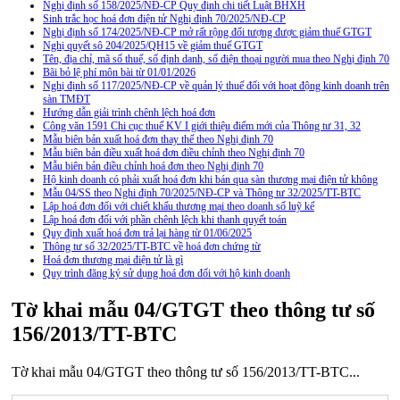
Nghị định số 158/2025/NĐ-CP Quy định chi tiết Luật BHXH
Sinh trắc học hoá đơn điện tử Nghị định 70/2025/NĐ-CP
Nghị định số 174/2025/NĐ-CP mở rất rộng đối tượng được giảm thuế GTGT
Nghị quyết sô 204/2025/QH15 về giảm thuế GTGT
Tên, địa chỉ, mã số thuế, số định danh, số điện thoại người mua theo Nghị định 70
Bãi bỏ lệ phí môn bài từ 01/01/2026
Nghị định số 117/2025/NĐ-CP về quản lý thuế đối với hoạt động kinh doanh trên
sàn TMĐT
Hướng dẫn giải trình chênh lệch hoá đơn
Công văn 1591 Chi cục thuế KV I giới thiệu điểm mới của Thông tư 31, 32
Mẫu biên bản xuất hoá đơn thay thế theo Nghị định 70
Mẫu biên bản điều xuất hoá đơn điều chỉnh theo Nghị định 70
Mẫu biên bản điều chỉnh hoá đơn theo Nghị định 70
Hộ kinh doanh có phải xuất hoá đơn khi bán qua sàn thương mại điện tử không
Mẫu 04/SS theo Nghi định 70/2025/NĐ-CP và Thông tư 32/2025/TT-BTC
Lập hoá đơn đối với chiết khấu thương mại theo doanh số luỹ kế
Lập hoá đơn đối với phần chênh lệch khi thanh quyết toán
Quy định xuất hoá đơn trả lại hàng từ 01/06/2025
Thông tư số 32/2025/TT-BTC về hoá đơn chứng từ
Hoá đơn thương mại điện tử là gì
Quy trình đăng ký sử dụng hoá đơn đối với hộ kinh doanh
Tờ khai mẫu 04/GTGT theo thông tư số
156/2013/TT-BTC
Tờ khai mẫu 04/GTGT theo thông tư số 156/2013/TT-BTC...