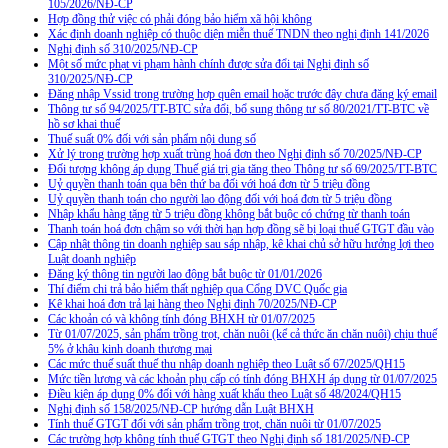
105/2026/NĐ-CP
Hợp đồng thử việc có phải đóng bảo hiểm xã hội không
Xác định doanh nghiệp có thuộc diện miễn thuế TNDN theo nghị định 141/2026
Nghị định số 310/2025/NĐ-CP
Một số mức phạt vi phạm hành chính được sửa đổi tại Nghị định số
310/2025/NĐ-CP
Đăng nhập Vssid trong trường hợp quên email hoặc trước đây chưa đăng ký email
Thông tư số 94/2025/TT-BTC sửa đổi, bổ sung thông tư số 80/2021/TT-BTC về
hồ sơ khai thuế
Thuế suất 0% đối với sản phẩm nội dung số
Xử lý trong trường hợp xuất trùng hoá đơn theo Nghị định số 70/2025/NĐ-CP
Đối tượng không áp dụng Thuế giá trị gia tăng theo Thông tư số 69/2025/TT-BTC
Uỷ quyền thanh toán qua bên thứ ba đối với hoá đơn từ 5 triệu đồng
Uỷ quyền thanh toán cho người lao động đối với hoá đơn từ 5 triệu đồng
Nhập khẩu hàng tặng từ 5 triệu đồng không bắt buộc có chứng từ thanh toán
Thanh toán hoá đơn chậm so với thời hạn hợp đồng sẽ bị loại thuế GTGT đầu vào
Cập nhật thông tin doanh nghiệp sau sáp nhập, kê khai chủ sở hữu hưởng lợi theo
Luật doanh nghiệp
Đăng ký thông tin người lao động bắt buộc từ 01/01/2026
Thí điểm chi trả bảo hiểm thất nghiệp qua Cổng DVC Quốc gia
Kê khai hoá đơn trả lại hàng theo Nghị định 70/2025/NĐ-CP
Các khoản có và không tính đóng BHXH từ 01/07/2025
Từ 01/07/2025, sản phẩm trồng trọt, chăn nuôi (kể cả thức ăn chăn nuôi) chịu thuế
5% ở khâu kinh doanh thương mại
Các mức thuế suất thuế thu nhập doanh nghiệp theo Luật số 67/2025/QH15
Mức tiền lương và các khoản phụ cấp có tính đóng BHXH áp dụng từ 01/07/2025
Điều kiện áp dụng 0% đối với hàng xuất khẩu theo Luật số 48/2024/QH15
Nghị định số 158/2025/NĐ-CP hướng dẫn Luật BHXH
Tính thuế GTGT đối với sản phẩm trồng trọt, chăn nuôi từ 01/07/2025
Các trường hợp không tính thuế GTGT theo Nghị định số 181/2025/NĐ-CP