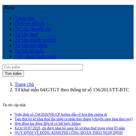
Menu
Trang chủ
Dịch vụ nổi bật
Tư vấn chuyển giá
Tư vấn thuế
Tư vấn doanh nghiệp
Tư vấn bảo hiểm
Tư vấn kế toán
Giấy phép hành nghề
Trang chủ
Tờ khai mẫu 04/GTGT theo thông tư số 156/2013/TT-BTC
Tin tức cập nhật
Nghị định số 254/2026/NĐ-CP hướng dẫn về hoá đơn chứng từ
Tạm thời bỏ kê khai thuế thu nhập cá nhân theo tháng (chuyển sang khai theo quý)
Hợp đồng lao động điện tử có bắt buộc không
Kể từ 01/07/2026, chỉ được khai bổ sung hồ sơ khai thuế trong vòng 05 năm
QUY ĐỊNH VỀ ĐÓNG KINH PHÍ CÔNG ĐOÀN THEO NGHỊ ĐỊNH