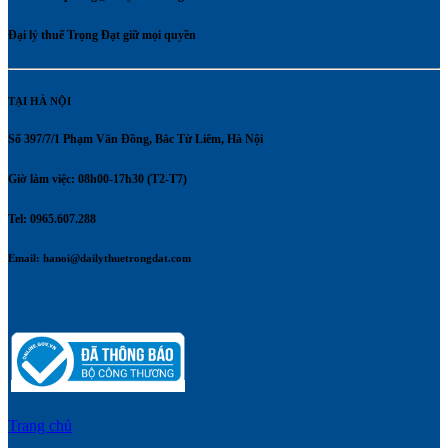
Đại lý thuế Trọng Đạt giữ mọi quyền
TẠI HÀ NỘI
Số 397/7/1 Phạm Văn Đồng, Bắc Từ Liêm, Hà Nội
Giờ làm việc: 08h00-17h30 (T2-T7)
Tel: 0965.607.288
Email:
hanoi@dailythuetrongdat.com
Trang chủ