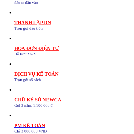
đầu ra đầu vào
THÀNH LẬP DN
Trọn gói dấu tròn
HOÁ ĐƠN ĐIỆN TỬ
Hỗ trợ từ A-Z
DỊCH VỤ KẾ TOÁN
Trọn gói sổ sách
CHỮ KÝ SỐ NEWCA
Gói 3 năm: 1.100.000 đ
PM KẾ TOÁN
Chỉ 3.000.000 VNĐ