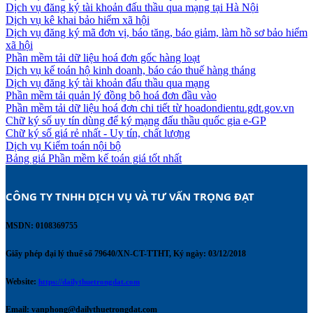
Dịch vụ đăng ký tài khoản đấu thầu qua mạng tại Hà Nội
Dịch vụ kê khai bảo hiểm xã hội
Dịch vụ đăng ký mã đơn vị, báo tăng, báo giảm, làm hồ sơ bảo hiểm
xã hội
Phần mềm tải dữ liệu hoá đơn gốc hàng loạt
Dịch vụ kế toán hộ kinh doanh, báo cáo thuế hàng tháng
Dịch vụ đăng ký tài khoản đấu thầu qua mạng
Phần mềm tải quản lý đồng bộ hoá đơn đầu vào
Phần mềm tải dữ liệu hoá đơn chi tiết từ hoadondientu.gdt.gov.vn
Chữ ký số uy tín dùng để ký mạng đấu thầu quốc gia e-GP
Chữ ký số giá rẻ nhất - Uy tín, chất lượng
Dịch vụ Kiểm toán nội bộ
Bảng giá Phần mềm kế toán giá tốt nhất
CÔNG TY TNHH DỊCH VỤ VÀ TƯ VẤN TRỌNG ĐẠT 
MSDN: 0108369755
Giấy phép đại lý thuế số 79640/XN-CT-TTHT, Ký ngày: 03/12/2018
Website:
https://dailythuetrongdat.com
Email:
vanphong@dailythuetrongdat.com