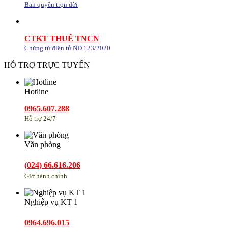
Bản quyền trọn đời
CTKT THUẾ TNCN
Chứng từ điện tử NĐ 123/2020
HỖ TRỢ TRỰC TUYẾN
Hotline
0965.607.288
Hỗ trợ 24/7
Văn phòng
(024) 66.616.206
Giờ hành chính
Nghiệp vụ KT 1
0964.696.015