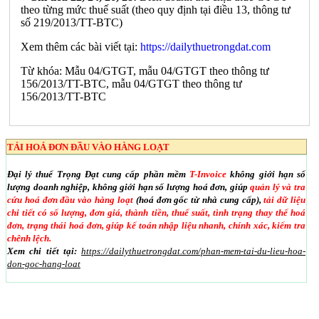
theo từng mức thuế suất (theo quy định tại điều 13, thông tư
số 219/2013/TT-BTC)
Xem thêm các bài viết tại:
https://dailythuetrongdat.com
Từ khóa: Mẫu 04/GTGT, mẫu 04/GTGT theo thông tư
156/2013/TT-BTC, mẫu 04/GTGT theo thông tư
156/2013/TT-BTC
TẢI HOÁ ĐƠN ĐẦU VÀO HÀNG LOẠT
Đại lý thuế Trọng Đạt cung cấp phần mềm
T-Invoice
không giới hạn số
lượng doanh nghiệp, không giới hạn số lượng hoá đơn, giúp
quản lý và tra
cứu hoá đơn đầu vào hàng loạt
(hoá đơn gốc từ nhà cung cấp),
tải dữ liệu
chi tiết có số lượng, đơn giá, thành tiền, thuế suất, tình trạng thay thế hoá
đơn, trạng thái hoá đơn, giúp kế toán nhập liệu nhanh, chính xác, kiểm tra
chênh lệch.
Xem chi tiết tại:
https://dailythuetrongdat.com/phan-mem-tai-du-lieu-hoa-
don-goc-hang-loat