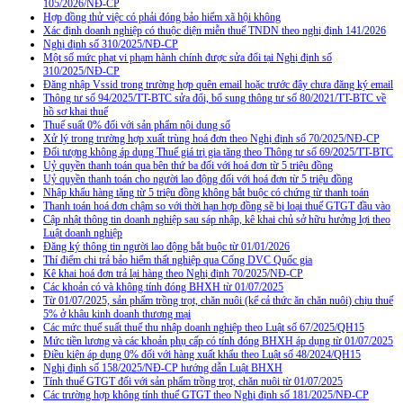
105/2026/NĐ-CP
Hợp đồng thử việc có phải đóng bảo hiểm xã hội không
Xác định doanh nghiệp có thuộc diện miễn thuế TNDN theo nghị định 141/2026
Nghị định số 310/2025/NĐ-CP
Một số mức phạt vi phạm hành chính được sửa đổi tại Nghị định số
310/2025/NĐ-CP
Đăng nhập Vssid trong trường hợp quên email hoặc trước đây chưa đăng ký email
Thông tư số 94/2025/TT-BTC sửa đổi, bổ sung thông tư số 80/2021/TT-BTC về
hồ sơ khai thuế
Thuế suất 0% đối với sản phẩm nội dung số
Xử lý trong trường hợp xuất trùng hoá đơn theo Nghị định số 70/2025/NĐ-CP
Đối tượng không áp dụng Thuế giá trị gia tăng theo Thông tư số 69/2025/TT-BTC
Uỷ quyền thanh toán qua bên thứ ba đối với hoá đơn từ 5 triệu đồng
Uỷ quyền thanh toán cho người lao động đối với hoá đơn từ 5 triệu đồng
Nhập khẩu hàng tặng từ 5 triệu đồng không bắt buộc có chứng từ thanh toán
Thanh toán hoá đơn chậm so với thời hạn hợp đồng sẽ bị loại thuế GTGT đầu vào
Cập nhật thông tin doanh nghiệp sau sáp nhập, kê khai chủ sở hữu hưởng lợi theo
Luật doanh nghiệp
Đăng ký thông tin người lao động bắt buộc từ 01/01/2026
Thí điểm chi trả bảo hiểm thất nghiệp qua Cổng DVC Quốc gia
Kê khai hoá đơn trả lại hàng theo Nghị định 70/2025/NĐ-CP
Các khoản có và không tính đóng BHXH từ 01/07/2025
Từ 01/07/2025, sản phẩm trồng trọt, chăn nuôi (kể cả thức ăn chăn nuôi) chịu thuế
5% ở khâu kinh doanh thương mại
Các mức thuế suất thuế thu nhập doanh nghiệp theo Luật số 67/2025/QH15
Mức tiền lương và các khoản phụ cấp có tính đóng BHXH áp dụng từ 01/07/2025
Điều kiện áp dụng 0% đối với hàng xuất khẩu theo Luật số 48/2024/QH15
Nghị định số 158/2025/NĐ-CP hướng dẫn Luật BHXH
Tính thuế GTGT đối với sản phẩm trồng trọt, chăn nuôi từ 01/07/2025
Các trường hợp không tính thuế GTGT theo Nghị định số 181/2025/NĐ-CP