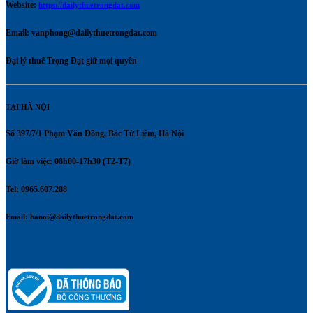
Website:
https://dailythuetrongdat.com
Email:
vanphong@dailythuetrongdat.com
Đại lý thuế Trọng Đạt giữ mọi quyền
TẠI HÀ NỘI
Số 397/7/1 Phạm Văn Đồng, Bắc Từ Liêm, Hà Nội
Giờ làm việc: 08h00-17h30 (T2-T7)
Tel: 0965.607.288
Email:
hanoi@dailythuetrongdat.com