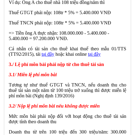
Ví dụ: Ông A cho thuê nhà 108 triệu đồng/năm thì
Thuế GTGT phải nộp: 108tr * 5% = 5.400.000 VNĐ
Thuế TNCN phải nộp: 108tr * 5% = 5.400.000 VNĐ
=> Tiền ông A thực nhận: 108.000.000 - 5.400.000 -
5.400.000 = 97.200.000 VNĐ.
Cá nhân có tài sản cho thuê khai thuế theo mẫu 01/TTS
(TT92/2015), tải
tại đây
hoặc khai online
tại đây
3./ Lệ phí môn bài phải nộp từ cho thuê tài sản
3.1/ Miễn lệ phí môn bài
Tương tự như thuế GTGT và TNCN, nếu doanh thu cho
thuê tài sản một năm từ 100 triệu trở xuống thì được miễn lệ
phí môn bài (Nghị định 139/2016)
3.2/ Nộp lệ phí môn bài nếu không được miễn
Mức môn bài phải nộp đối với hoạt động cho thuê tài sản
được tính theo doanh thu
Doanh thu từ trên 100 triệu đến 300 triệu/năm: 300.000