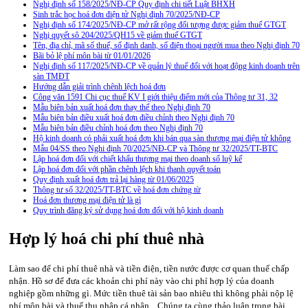
Nghị định số 158/2025/NĐ-CP Quy định chi tiết Luật BHXH
Sinh trắc học hoá đơn điện tử Nghị định 70/2025/NĐ-CP
Nghị định số 174/2025/NĐ-CP mở rất rộng đối tượng được giảm thuế GTGT
Nghị quyết sô 204/2025/QH15 về giảm thuế GTGT
Tên, địa chỉ, mã số thuế, số định danh, số điện thoại người mua theo Nghị định 70
Bãi bỏ lệ phí môn bài từ 01/01/2026
Nghị định số 117/2025/NĐ-CP về quản lý thuế đối với hoạt động kinh doanh trên
sàn TMĐT
Hướng dẫn giải trình chênh lệch hoá đơn
Công văn 1591 Chi cục thuế KV I giới thiệu điểm mới của Thông tư 31, 32
Mẫu biên bản xuất hoá đơn thay thế theo Nghị định 70
Mẫu biên bản điều xuất hoá đơn điều chỉnh theo Nghị định 70
Mẫu biên bản điều chỉnh hoá đơn theo Nghị định 70
Hộ kinh doanh có phải xuất hoá đơn khi bán qua sàn thương mại điện tử không
Mẫu 04/SS theo Nghi định 70/2025/NĐ-CP và Thông tư 32/2025/TT-BTC
Lập hoá đơn đối với chiết khấu thương mại theo doanh số luỹ kế
Lập hoá đơn đối với phần chênh lệch khi thanh quyết toán
Quy định xuất hoá đơn trả lại hàng từ 01/06/2025
Thông tư số 32/2025/TT-BTC về hoá đơn chứng từ
Hoá đơn thương mại điện tử là gì
Quy trình đăng ký sử dụng hoá đơn đối với hộ kinh doanh
Hợp lý hoá chi phí thuê nhà
Làm sao để chi phí thuê nhà và tiền điện, tiền nước được cơ quan thuế chấp
nhận. Hồ sơ để đưa các khoản chi phí này vào chi phí hợp lý của doanh
nghiệp gồm những gì. Mức tiền thuê tài sản bao nhiêu thì không phải nộp lệ
phí môn bài và thuế thu nhập cá nhân... Chúng ta cùng thảo luận trong bài