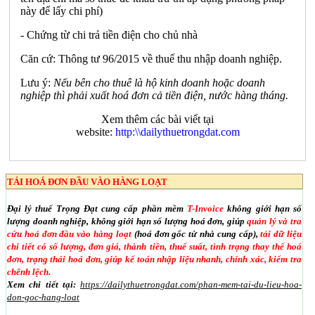
này để lấy chi phí)
- Chứng từ chi trả tiền điện cho chủ nhà
Căn cứ: Thông tư 96/2015 về thuế thu nhập doanh nghiệp.
Lưu ý:
Nếu bên cho thuê là hộ kinh doanh hoặc doanh
nghiệp thì phải xuất hoá đơn cả tiền điện, nước hàng tháng.
Xem thêm các bài viết tại
website:
http:\\dailythuetrongdat.com
TẢI HOÁ ĐƠN ĐẦU VÀO HÀNG LOẠT
Đại lý thuế Trọng Đạt cung cấp phần mềm
T-Invoice
không giới hạn số
lượng doanh nghiệp, không giới hạn số lượng hoá đơn, giúp
quản lý và tra
cứu hoá đơn đầu vào hàng loạt
(hoá đơn gốc từ nhà cung cấp),
tải dữ liệu
chi tiết có số lượng, đơn giá, thành tiền, thuế suất, tình trạng thay thế hoá
đơn, trạng thái hoá đơn, giúp kế toán nhập liệu nhanh, chính xác, kiểm tra
chênh lệch.
Xem chi tiết tại:
https://dailythuetrongdat.com/phan-mem-tai-du-lieu-hoa-
don-goc-hang-loat