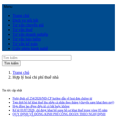
Menu
Trang chủ
Dịch vụ nổi bật
Tư vấn chuyển giá
Tư vấn thuế
Tư vấn doanh nghiệp
Tư vấn bảo hiểm
Tư vấn kế toán
Giấy phép hành nghề
Trang chủ
Hợp lý hoá chi phí thuê nhà
Tin tức cập nhật
Nghị định số 254/2026/NĐ-CP hướng dẫn về hoá đơn chứng từ
Tạm thời bỏ kê khai thuế thu nhập cá nhân theo tháng (chuyển sang khai theo quý)
Hợp đồng lao động điện tử có bắt buộc không
Kể từ 01/07/2026, chỉ được khai bổ sung hồ sơ khai thuế trong vòng 05 năm
QUY ĐỊNH VỀ ĐÓNG KINH PHÍ CÔNG ĐOÀN THEO NGHỊ ĐỊNH