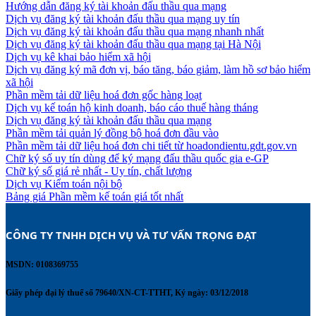
Hướng dẫn đăng ký tài khoản đấu thầu qua mạng
Dịch vụ đăng ký tài khoản đấu thầu qua mạng uy tín
Dịch vụ đăng ký tài khoản đấu thầu qua mạng nhanh nhất
Dịch vụ đăng ký tài khoản đấu thầu qua mạng tại Hà Nội
Dịch vụ kê khai bảo hiểm xã hội
Dịch vụ đăng ký mã đơn vị, báo tăng, báo giảm, làm hồ sơ bảo hiểm
xã hội
Phần mềm tải dữ liệu hoá đơn gốc hàng loạt
Dịch vụ kế toán hộ kinh doanh, báo cáo thuế hàng tháng
Dịch vụ đăng ký tài khoản đấu thầu qua mạng
Phần mềm tải quản lý đồng bộ hoá đơn đầu vào
Phần mềm tải dữ liệu hoá đơn chi tiết từ hoadondientu.gdt.gov.vn
Chữ ký số uy tín dùng để ký mạng đấu thầu quốc gia e-GP
Chữ ký số giá rẻ nhất - Uy tín, chất lượng
Dịch vụ Kiểm toán nội bộ
Bảng giá Phần mềm kế toán giá tốt nhất
CÔNG TY TNHH DỊCH VỤ VÀ TƯ VẤN TRỌNG ĐẠT 
MSDN: 0108369755
Giấy phép đại lý thuế số 79640/XN-CT-TTHT, Ký ngày: 03/12/2018