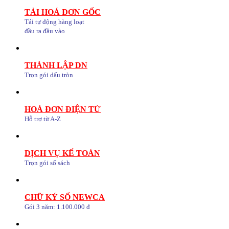
TẢI HOÁ ĐƠN GỐC
Tải tự động hàng loạt
đầu ra đầu vào
THÀNH LẬP DN
Trọn gói dấu tròn
HOÁ ĐƠN ĐIỆN TỬ
Hỗ trợ từ A-Z
DỊCH VỤ KẾ TOÁN
Trọn gói sổ sách
CHỮ KÝ SỐ NEWCA
Gói 3 năm: 1.100.000 đ