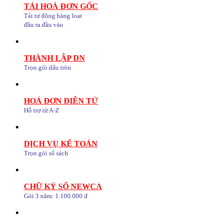
TẢI HOÁ ĐƠN GỐC
Tải tự động hàng loạt
đầu ra đầu vào
THÀNH LẬP DN
Trọn gói dấu tròn
HOÁ ĐƠN ĐIỆN TỬ
Hỗ trợ từ A-Z
DỊCH VỤ KẾ TOÁN
Trọn gói sổ sách
CHỮ KÝ SỐ NEWCA
Gói 3 năm: 1.100.000 đ