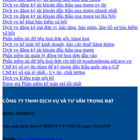
Dịch vụ đăng ký tài khoản đấu thầu qua mạng uy tín
Dịch vụ đăng ký tài khoản đấu thầu qua mạng nhanh nhất
Dịch vụ đăng ký tài khoản đấu thầu qua mạng tại Hà Nội
Dịch vụ kê khai bảo hiểm xã hội
Dịch vụ đăng ký mã đơn vị, báo tăng, báo giảm, làm hồ sơ bảo hiểm
xã hội
Phần mềm tải dữ liệu hoá đơn gốc hàng loạt
Dịch vụ kế toán hộ kinh doanh, báo cáo thuế hàng tháng
Dịch vụ đăng ký tài khoản đấu thầu qua mạng
Phần mềm tải quản lý đồng bộ hoá đơn đầu vào
Phần mềm tải dữ liệu hoá đơn chi tiết từ hoadondientu.gdt.gov.vn
Chữ ký số uy tín dùng để ký mạng đấu thầu quốc gia e-GP
Chữ ký số giá rẻ nhất - Uy tín, chất lượng
Dịch vụ Kiểm toán nội bộ
Bảng giá Phần mềm kế toán giá tốt nhất
CÔNG TY TNHH DỊCH VỤ VÀ TƯ VẤN TRỌNG ĐẠT 
MSDN: 0108369755
Giấy phép đại lý thuế số 79640/XN-CT-TTHT, Ký ngày: 03/12/2018
Website:
https://dailythuetrongdat.com