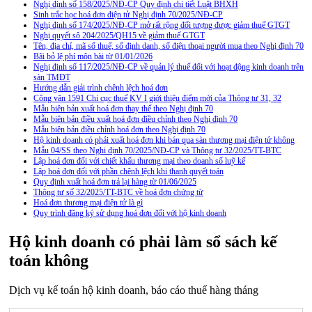
Nghị định số 158/2025/NĐ-CP Quy định chi tiết Luật BHXH
Sinh trắc học hoá đơn điện tử Nghị định 70/2025/NĐ-CP
Nghị định số 174/2025/NĐ-CP mở rất rộng đối tượng được giảm thuế GTGT
Nghị quyết sô 204/2025/QH15 về giảm thuế GTGT
Tên, địa chỉ, mã số thuế, số định danh, số điện thoại người mua theo Nghị định 70
Bãi bỏ lệ phí môn bài từ 01/01/2026
Nghị định số 117/2025/NĐ-CP về quản lý thuế đối với hoạt động kinh doanh trên
sàn TMĐT
Hướng dẫn giải trình chênh lệch hoá đơn
Công văn 1591 Chi cục thuế KV I giới thiệu điểm mới của Thông tư 31, 32
Mẫu biên bản xuất hoá đơn thay thế theo Nghị định 70
Mẫu biên bản điều xuất hoá đơn điều chỉnh theo Nghị định 70
Mẫu biên bản điều chỉnh hoá đơn theo Nghị định 70
Hộ kinh doanh có phải xuất hoá đơn khi bán qua sàn thương mại điện tử không
Mẫu 04/SS theo Nghi định 70/2025/NĐ-CP và Thông tư 32/2025/TT-BTC
Lập hoá đơn đối với chiết khấu thương mại theo doanh số luỹ kế
Lập hoá đơn đối với phần chênh lệch khi thanh quyết toán
Quy định xuất hoá đơn trả lại hàng từ 01/06/2025
Thông tư số 32/2025/TT-BTC về hoá đơn chứng từ
Hoá đơn thương mại điện tử là gì
Quy trình đăng ký sử dụng hoá đơn đối với hộ kinh doanh
Hộ kinh doanh có phải làm sổ sách kế
toán không
Dịch vụ kế toán hộ kinh doanh, báo cáo thuế hàng tháng