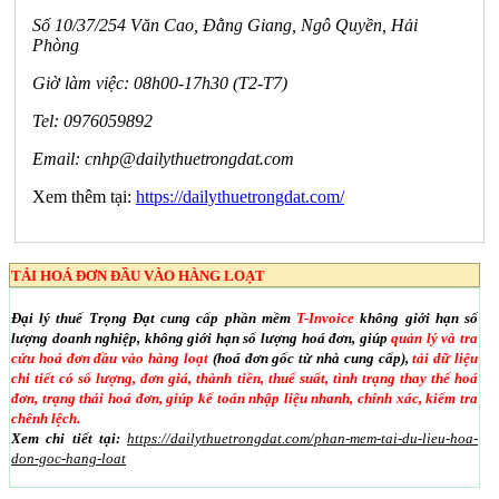
Số 10/37/254 Văn Cao, Đằng Giang, Ngô Quyền, Hải
Phòng
Giờ làm việc: 08h00-17h30 (T2-T7)
Tel: 0976059892
Email:
cnhp@dailythuetrongdat.com
Xem thêm tại:
https://dailythuetrongdat.com/
TẢI HOÁ ĐƠN ĐẦU VÀO HÀNG LOẠT
Đại lý thuế Trọng Đạt cung cấp phần mềm
T-Invoice
không giới hạn số
lượng doanh nghiệp, không giới hạn số lượng hoá đơn, giúp
quản lý và tra
cứu hoá đơn đầu vào hàng loạt
(hoá đơn gốc từ nhà cung cấp),
tải dữ liệu
chi tiết có số lượng, đơn giá, thành tiền, thuế suất, tình trạng thay thế hoá
đơn, trạng thái hoá đơn, giúp kế toán nhập liệu nhanh, chính xác, kiểm tra
chênh lệch.
Xem chi tiết tại:
https://dailythuetrongdat.com/phan-mem-tai-du-lieu-hoa-
don-goc-hang-loat