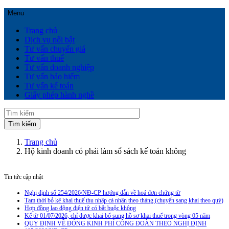
Menu
Trang chủ
Dịch vụ nổi bật
Tư vấn chuyển giá
Tư vấn thuế
Tư vấn doanh nghiệp
Tư vấn bảo hiểm
Tư vấn kế toán
Giấy phép hành nghề
Trang chủ
Hộ kinh doanh có phải làm sổ sách kế toán không
Tin tức cập nhật
Nghị định số 254/2026/NĐ-CP hướng dẫn về hoá đơn chứng từ
Tạm thời bỏ kê khai thuế thu nhập cá nhân theo tháng (chuyển sang khai theo quý)
Hợp đồng lao động điện tử có bắt buộc không
Kể từ 01/07/2026, chỉ được khai bổ sung hồ sơ khai thuế trong vòng 05 năm
QUY ĐỊNH VỀ ĐÓNG KINH PHÍ CÔNG ĐOÀN THEO NGHỊ ĐỊNH