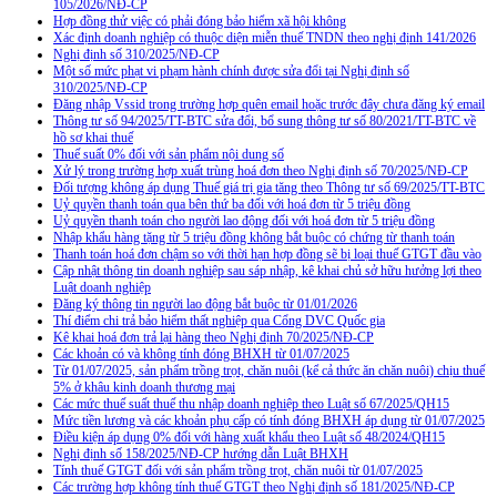
105/2026/NĐ-CP
Hợp đồng thử việc có phải đóng bảo hiểm xã hội không
Xác định doanh nghiệp có thuộc diện miễn thuế TNDN theo nghị định 141/2026
Nghị định số 310/2025/NĐ-CP
Một số mức phạt vi phạm hành chính được sửa đổi tại Nghị định số
310/2025/NĐ-CP
Đăng nhập Vssid trong trường hợp quên email hoặc trước đây chưa đăng ký email
Thông tư số 94/2025/TT-BTC sửa đổi, bổ sung thông tư số 80/2021/TT-BTC về
hồ sơ khai thuế
Thuế suất 0% đối với sản phẩm nội dung số
Xử lý trong trường hợp xuất trùng hoá đơn theo Nghị định số 70/2025/NĐ-CP
Đối tượng không áp dụng Thuế giá trị gia tăng theo Thông tư số 69/2025/TT-BTC
Uỷ quyền thanh toán qua bên thứ ba đối với hoá đơn từ 5 triệu đồng
Uỷ quyền thanh toán cho người lao động đối với hoá đơn từ 5 triệu đồng
Nhập khẩu hàng tặng từ 5 triệu đồng không bắt buộc có chứng từ thanh toán
Thanh toán hoá đơn chậm so với thời hạn hợp đồng sẽ bị loại thuế GTGT đầu vào
Cập nhật thông tin doanh nghiệp sau sáp nhập, kê khai chủ sở hữu hưởng lợi theo
Luật doanh nghiệp
Đăng ký thông tin người lao động bắt buộc từ 01/01/2026
Thí điểm chi trả bảo hiểm thất nghiệp qua Cổng DVC Quốc gia
Kê khai hoá đơn trả lại hàng theo Nghị định 70/2025/NĐ-CP
Các khoản có và không tính đóng BHXH từ 01/07/2025
Từ 01/07/2025, sản phẩm trồng trọt, chăn nuôi (kể cả thức ăn chăn nuôi) chịu thuế
5% ở khâu kinh doanh thương mại
Các mức thuế suất thuế thu nhập doanh nghiệp theo Luật số 67/2025/QH15
Mức tiền lương và các khoản phụ cấp có tính đóng BHXH áp dụng từ 01/07/2025
Điều kiện áp dụng 0% đối với hàng xuất khẩu theo Luật số 48/2024/QH15
Nghị định số 158/2025/NĐ-CP hướng dẫn Luật BHXH
Tính thuế GTGT đối với sản phẩm trồng trọt, chăn nuôi từ 01/07/2025
Các trường hợp không tính thuế GTGT theo Nghị định số 181/2025/NĐ-CP