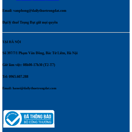
Email:
vanphong@dailythuetrongdat.com
Đại lý thuế Trọng Đạt giữ mọi quyền
TẠI HÀ NỘI
Số 397/7/1 Phạm Văn Đồng, Bắc Từ Liêm, Hà Nội
Giờ làm việc: 08h00-17h30 (T2-T7)
Tel: 0965.607.288
Email:
hanoi@dailythuetrongdat.com