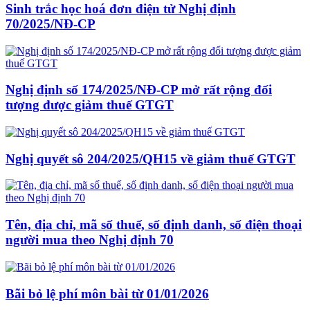
Sinh trắc học hoá đơn điện tử Nghị định
70/2025/NĐ-CP
Nghị định số 174/2025/NĐ-CP mở rất rộng đối
tượng được giảm thuế GTGT
Nghị quyết sô 204/2025/QH15 về giảm thuế GTGT
Tên, địa chỉ, mã số thuế, số định danh, số điện thoại
người mua theo Nghị định 70
Bãi bỏ lệ phí môn bài từ 01/01/2026