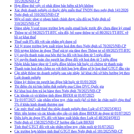
105/2026/NĐ-CP
Hợp đồng thử việc có phải đóng bảo hiểm xã hội không
Xác định doanh nghiệp có thuộc diện miễn thuế TNDN theo nghị định 141/2026
Nghị định số 310/2025/NĐ-CP
Một số mức phạt vi phạm hành chính được sửa đổi tại Nghị định số
310/2025/NĐ-CP
Đăng nhập Vssid trong trường hợp quên email hoặc trước đây chưa đăng ký email
Thông tư số 94/2025/TT-BTC sửa đổi, bổ sung thông tư số 80/2021/TT-BTC về
hồ sơ khai thuế
Thuế suất 0% đối với sản phẩm nội dung số
Xử lý trong trường hợp xuất trùng hoá đơn theo Nghị định số 70/2025/NĐ-CP
Đối tượng không áp dụng Thuế giá trị gia tăng theo Thông tư số 69/2025/TT-BTC
Uỷ quyền thanh toán qua bên thứ ba đối với hoá đơn từ 5 triệu đồng
Uỷ quyền thanh toán cho người lao động đối với hoá đơn từ 5 triệu đồng
Nhập khẩu hàng tặng từ 5 triệu đồng không bắt buộc có chứng từ thanh toán
Thanh toán hoá đơn chậm so với thời hạn hợp đồng sẽ bị loại thuế GTGT đầu vào
Cập nhật thông tin doanh nghiệp sau sáp nhập, kê khai chủ sở hữu hưởng lợi theo
Luật doanh nghiệp
Đăng ký thông tin người lao động bắt buộc từ 01/01/2026
Thí điểm chi trả bảo hiểm thất nghiệp qua Cổng DVC Quốc gia
Kê khai hoá đơn trả lại hàng theo Nghị định 70/2025/NĐ-CP
Các khoản có và không tính đóng BHXH từ 01/07/2025
Từ 01/07/2025, sản phẩm trồng trọt, chăn nuôi (kể cả thức ăn chăn nuôi) chịu thuế
5% ở khâu kinh doanh thương mại
Các mức thuế suất thuế thu nhập doanh nghiệp theo Luật số 67/2025/QH15
Mức tiền lương và các khoản phụ cấp có tính đóng BHXH áp dụng từ 01/07/2025
Điều kiện áp dụng 0% đối với hàng xuất khẩu theo Luật số 48/2024/QH15
Nghị định số 158/2025/NĐ-CP hướng dẫn Luật BHXH
Tính thuế GTGT đối với sản phẩm trồng trọt, chăn nuôi từ 01/07/2025
Các trường hợp không tính thuế GTGT theo Nghị định số 181/2025/NĐ-CP