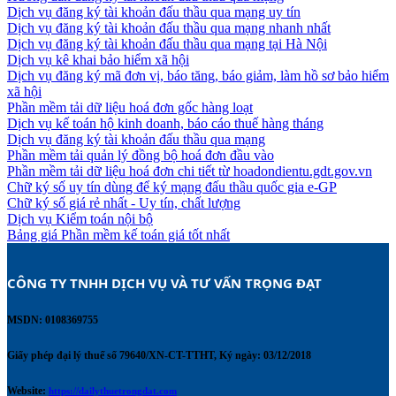
Dịch vụ đăng ký tài khoản đấu thầu qua mạng uy tín
Dịch vụ đăng ký tài khoản đấu thầu qua mạng nhanh nhất
Dịch vụ đăng ký tài khoản đấu thầu qua mạng tại Hà Nội
Dịch vụ kê khai bảo hiểm xã hội
Dịch vụ đăng ký mã đơn vị, báo tăng, báo giảm, làm hồ sơ bảo hiểm
xã hội
Phần mềm tải dữ liệu hoá đơn gốc hàng loạt
Dịch vụ kế toán hộ kinh doanh, báo cáo thuế hàng tháng
Dịch vụ đăng ký tài khoản đấu thầu qua mạng
Phần mềm tải quản lý đồng bộ hoá đơn đầu vào
Phần mềm tải dữ liệu hoá đơn chi tiết từ hoadondientu.gdt.gov.vn
Chữ ký số uy tín dùng để ký mạng đấu thầu quốc gia e-GP
Chữ ký số giá rẻ nhất - Uy tín, chất lượng
Dịch vụ Kiểm toán nội bộ
Bảng giá Phần mềm kế toán giá tốt nhất
CÔNG TY TNHH DỊCH VỤ VÀ TƯ VẤN TRỌNG ĐẠT 
MSDN: 0108369755
Giấy phép đại lý thuế số 79640/XN-CT-TTHT, Ký ngày: 03/12/2018
Website:
https://dailythuetrongdat.com