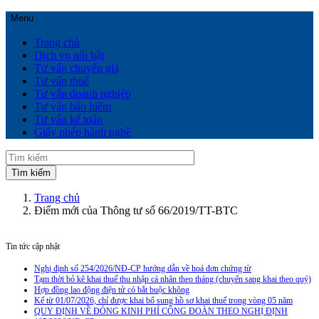
Menu
Trang chủ
Dịch vụ nổi bật
Tư vấn chuyển giá
Tư vấn thuế
Tư vấn doanh nghiệp
Tư vấn bảo hiểm
Tư vấn kế toán
Giấy phép hành nghề
Trang chủ
Điểm mới của Thông tư số 66/2019/TT-BTC
Tin tức cập nhật
Nghị định số 254/2026/NĐ-CP hướng dẫn về hoá đơn chứng từ
Tạm thời bỏ kê khai thuế thu nhập cá nhân theo tháng (chuyển sang khai theo quý)
Hợp đồng lao động điện tử có bắt buộc không
Kể từ 01/07/2026, chỉ được khai bổ sung hồ sơ khai thuế trong vòng 05 năm
QUY ĐỊNH VỀ ĐÓNG KINH PHÍ CÔNG ĐOÀN THEO NGHỊ ĐỊNH