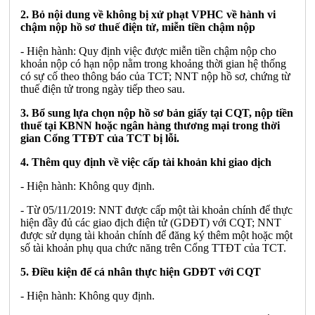
2. Bỏ nội dung về không bị xử phạt VPHC về hành vi
chậm nộp hồ sơ thuế điện tử, miễn tiền chậm nộp
- Hiện hành: Quy định việc được miễn tiền chậm nộp cho
khoản nộp có hạn nộp nằm trong khoảng thời gian hệ thống
có sự cố theo thông báo của TCT; NNT nộp hồ sơ, chứng từ
thuế điện tử trong ngày tiếp theo sau.
3. Bổ sung lựa chọn nộp hồ sơ bản giấy tại CQT, nộp tiền
thuế tại KBNN hoặc ngân hàng thương mại trong thời
gian Cổng TTĐT của TCT bị lỗi.
4. Thêm quy định về việc cấp tài khoản khi giao dịch
- Hiện hành: Không quy định.
- Từ 05/11/2019: NNT được cấp một tài khoản chính để thực
hiện đầy đủ các giao địch điện tử (GDĐT) với CQT; NNT
được sử dụng tài khoản chính để đăng ký thêm một hoặc một
số tài khoản phụ qua chức năng trên Cổng TTĐT của TCT.
5. Điều kiện để cá nhân thực hiện GDĐT với CQT
- Hiện hành: Không quy định.