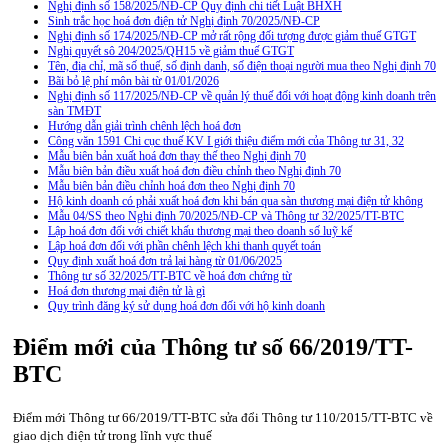
Nghị định số 158/2025/NĐ-CP Quy định chi tiết Luật BHXH
Sinh trắc học hoá đơn điện tử Nghị định 70/2025/NĐ-CP
Nghị định số 174/2025/NĐ-CP mở rất rộng đối tượng được giảm thuế GTGT
Nghị quyết sô 204/2025/QH15 về giảm thuế GTGT
Tên, địa chỉ, mã số thuế, số định danh, số điện thoại người mua theo Nghị định 70
Bãi bỏ lệ phí môn bài từ 01/01/2026
Nghị định số 117/2025/NĐ-CP về quản lý thuế đối với hoạt động kinh doanh trên
sàn TMĐT
Hướng dẫn giải trình chênh lệch hoá đơn
Công văn 1591 Chi cục thuế KV I giới thiệu điểm mới của Thông tư 31, 32
Mẫu biên bản xuất hoá đơn thay thế theo Nghị định 70
Mẫu biên bản điều xuất hoá đơn điều chỉnh theo Nghị định 70
Mẫu biên bản điều chỉnh hoá đơn theo Nghị định 70
Hộ kinh doanh có phải xuất hoá đơn khi bán qua sàn thương mại điện tử không
Mẫu 04/SS theo Nghi định 70/2025/NĐ-CP và Thông tư 32/2025/TT-BTC
Lập hoá đơn đối với chiết khấu thương mại theo doanh số luỹ kế
Lập hoá đơn đối với phần chênh lệch khi thanh quyết toán
Quy định xuất hoá đơn trả lại hàng từ 01/06/2025
Thông tư số 32/2025/TT-BTC về hoá đơn chứng từ
Hoá đơn thương mại điện tử là gì
Quy trình đăng ký sử dụng hoá đơn đối với hộ kinh doanh
Điểm mới của Thông tư số 66/2019/TT-
BTC
Điểm mới Thông tư 66/2019/TT-BTC sửa đổi Thông tư 110/2015/TT-BTC về
giao dịch điện tử trong lĩnh vực thuế