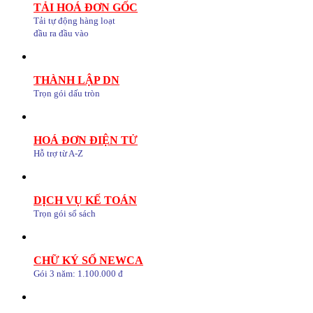
TẢI HOÁ ĐƠN GỐC
Tải tự động hàng loạt
đầu ra đầu vào
THÀNH LẬP DN
Trọn gói dấu tròn
HOÁ ĐƠN ĐIỆN TỬ
Hỗ trợ từ A-Z
DỊCH VỤ KẾ TOÁN
Trọn gói sổ sách
CHỮ KÝ SỐ NEWCA
Gói 3 năm: 1.100.000 đ