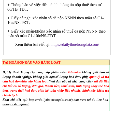
+ Thông báo về việc điều chỉnh thông tin nộp thuế theo mẫu
06/TB-TĐT;
+ Giấy đề nghị xác nhận số đã nộp NSNN theo mẫu số C1-
10a/NS-TĐT;
+ Giấy xác nhận/không xác nhận số thuế đã nộp NSNN theo
mẫu số mẫu C1-10b/NS-TĐT.
Xem thêm bài viết tại:
https://dailythuetrongdat.com/
TẢI HOÁ ĐƠN ĐẦU VÀO HÀNG LOẠT
Đại lý thuế Trọng Đạt cung cấp phần mềm
T-Invoice
không giới hạn số
lượng doanh nghiệp, không giới hạn số lượng hoá đơn, giúp
quản lý và tra
cứu hoá đơn đầu vào hàng loạt
(hoá đơn gốc từ nhà cung cấp),
tải dữ liệu
chi tiết có số lượng, đơn giá, thành tiền, thuế suất, tình trạng thay thế hoá
đơn, trạng thái hoá đơn, giúp kế toán nhập liệu nhanh, chính xác, kiểm tra
chênh lệch.
Xem chi tiết tại:
https://dailythuetrongdat.com/phan-mem-tai-du-lieu-hoa-
don-goc-hang-loat