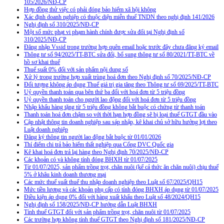
105/2026/NĐ-CP
Hợp đồng thử việc có phải đóng bảo hiểm xã hội không
Xác định doanh nghiệp có thuộc diện miễn thuế TNDN theo nghị định 141/2026
Nghị định số 310/2025/NĐ-CP
Một số mức phạt vi phạm hành chính được sửa đổi tại Nghị định số
310/2025/NĐ-CP
Đăng nhập Vssid trong trường hợp quên email hoặc trước đây chưa đăng ký email
Thông tư số 94/2025/TT-BTC sửa đổi, bổ sung thông tư số 80/2021/TT-BTC về
hồ sơ khai thuế
Thuế suất 0% đối với sản phẩm nội dung số
Xử lý trong trường hợp xuất trùng hoá đơn theo Nghị định số 70/2025/NĐ-CP
Đối tượng không áp dụng Thuế giá trị gia tăng theo Thông tư số 69/2025/TT-BTC
Uỷ quyền thanh toán qua bên thứ ba đối với hoá đơn từ 5 triệu đồng
Uỷ quyền thanh toán cho người lao động đối với hoá đơn từ 5 triệu đồng
Nhập khẩu hàng tặng từ 5 triệu đồng không bắt buộc có chứng từ thanh toán
Thanh toán hoá đơn chậm so với thời hạn hợp đồng sẽ bị loại thuế GTGT đầu vào
Cập nhật thông tin doanh nghiệp sau sáp nhập, kê khai chủ sở hữu hưởng lợi theo
Luật doanh nghiệp
Đăng ký thông tin người lao động bắt buộc từ 01/01/2026
Thí điểm chi trả bảo hiểm thất nghiệp qua Cổng DVC Quốc gia
Kê khai hoá đơn trả lại hàng theo Nghị định 70/2025/NĐ-CP
Các khoản có và không tính đóng BHXH từ 01/07/2025
Từ 01/07/2025, sản phẩm trồng trọt, chăn nuôi (kể cả thức ăn chăn nuôi) chịu thuế
5% ở khâu kinh doanh thương mại
Các mức thuế suất thuế thu nhập doanh nghiệp theo Luật số 67/2025/QH15
Mức tiền lương và các khoản phụ cấp có tính đóng BHXH áp dụng từ 01/07/2025
Điều kiện áp dụng 0% đối với hàng xuất khẩu theo Luật số 48/2024/QH15
Nghị định số 158/2025/NĐ-CP hướng dẫn Luật BHXH
Tính thuế GTGT đối với sản phẩm trồng trọt, chăn nuôi từ 01/07/2025
Các trường hợp không tính thuế GTGT theo Nghị định số 181/2025/NĐ-CP