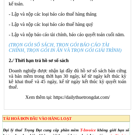
kế toán.
- Lập và nộp các loại báo cáo thuế hàng tháng
- Lập và nộp các loại báo cáo thuế hàng quý
- Lập và nộp báo cáo tài chính, báo cáo quyết toán cuối năm.
(TRỌN GÓI SỔ SÁCH, TRỌN GÓI BÁO CÁO TÀI
CHÍNH, TRỌN GÓI IN ẤN VÀ TRỌN GÓI GIẢI TRÌNH)
2./ Thời hạn trả hồ sơ sổ sách
Doanh nghiệp được nhận lại đầy đủ hồ sơ sổ sách bản cứng
và bản mềm trong thời hạn 30 ngày, kể từ ngày kết thúc kỳ
kê khai thuế và 45 ngày, kể từ ngày kết thúc kỳ quyết toán
thuế.
Xem thêm tại:
https://dailythuetrongdat.com/
TẢI HOÁ ĐƠN ĐẦU VÀO HÀNG LOẠT
Đại lý thuế Trọng Đạt cung cấp phần mềm
T-Invoice
không giới hạn số