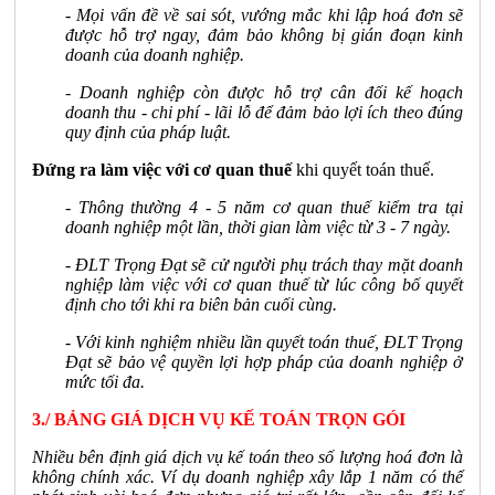
- Mọi vấn đề về sai sót, vướng mắc khi lập hoá đơn sẽ
được hỗ trợ ngay, đảm bảo không bị gián đoạn kinh
doanh của doanh nghiệp.
- Doanh nghiệp còn được hỗ trợ cân đối kế hoạch
doanh thu - chi phí - lãi lỗ để đảm bảo lợi ích theo đúng
quy định của pháp luật.
Đứng ra làm việc với cơ quan thuế
khi quyết toán thuế.
- Thông thường 4 - 5 năm cơ quan thuế kiểm tra tại
doanh nghiệp một lần, thời gian làm việc từ 3 - 7 ngày.
- ĐLT Trọng Đạt sẽ cử người phụ trách thay mặt doanh
nghiệp làm việc với cơ quan thuế từ lúc công bố quyết
định cho tới khi ra biên bản cuối cùng.
- Với kinh nghiệm nhiều lần quyết toán thuế, ĐLT Trọng
Đạt sẽ bảo vệ quyền lợi hợp pháp của doanh nghiệp ở
mức tối đa.
3./ BẢNG GIÁ DỊCH VỤ KẾ TOÁN TRỌN GÓI
Nhiều bên định giá dịch vụ kế toán theo số lượng hoá đơn là
không chính xác. Ví dụ doanh nghiệp xây lắp 1 năm có thể