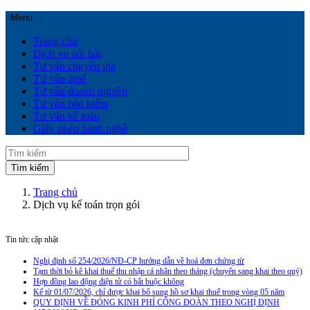
Menu
Trang chủ
Dịch vụ nổi bật
Tư vấn chuyển giá
Tư vấn thuế
Tư vấn doanh nghiệp
Tư vấn bảo hiểm
Tư vấn kế toán
Giấy phép hành nghề
Trang chủ
Dịch vụ kế toán trọn gói
Tin tức cập nhật
Nghị định số 254/2026/NĐ-CP hướng dẫn về hoá đơn chứng từ
Tạm thời bỏ kê khai thuế thu nhập cá nhân theo tháng (chuyển sang khai theo quý)
Hợp đồng lao động điện tử có bắt buộc không
Kể từ 01/07/2026, chỉ được khai bổ sung hồ sơ khai thuế trong vòng 05 năm
QUY ĐỊNH VỀ ĐÓNG KINH PHÍ CÔNG ĐOÀN THEO NGHỊ ĐỊNH