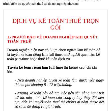
trình kiểm tra quyết toán thuế tại doanh nghiệp như sau:
DỊCH VỤ KẾ TOÁN THUẾ TRỌN
GÓI
1./ NGƯỜI BẢO VỆ DOANH NGHIỆP KHI QUYẾT
TOÁN THUẾ
Doanh nghiệp hiện nay có 3 lựa chọn người làm kế toán đó
là tuyển kế toán riêng làm full-time, nhờ người quen làm kế
toán part-time hoặc thuê kế toán dịch vụ.
Tuyển kế toán riêng làm full-time
thì lương cao, chi phí
lớn.
- Nếu doanh nghiệp tuyển kế toán làm được việc ngay
thì chi phí khoảng 8 - 12 triệu/tháng.
- Những kế toán này dễ tìm việc nên sẵn sàng nghỉ bất
cứ lúc nào =>> kế toán của công ty hay thay đổi liên
tục, đến khi quyết toán thuế thì không ai nắm được hết
sổ sách để đứng ra giải trình.