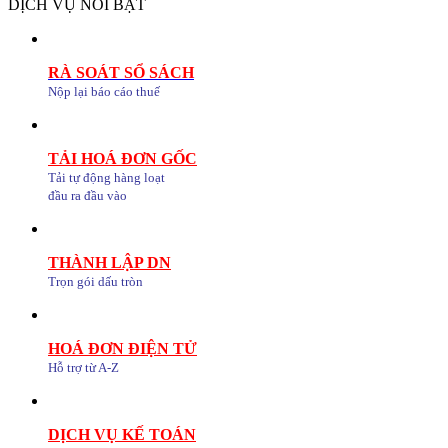
DỊCH VỤ NỔI BẬT
RÀ SOÁT SỔ SÁCH
Nộp lại báo cáo thuế
TẢI HOÁ ĐƠN GỐC
Tải tự động hàng loạt
đầu ra đầu vào
THÀNH LẬP DN
Trọn gói dấu tròn
HOÁ ĐƠN ĐIỆN TỬ
Hỗ trợ từ A-Z
DỊCH VỤ KẾ TOÁN