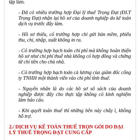
tập làm.
- Đã có nhiều trường hợp Đại lý thuế Trọng Đạt (ĐLT
Trọng Đạt) nhận lại hồ sơ của doanh nghiệp do kế toán
dịch vụ trước đây làm.
- Hồ sơ thiếu, có trường hợp chỉ gửi bản mềm, phiếu
thu, chi, nhập, xuất không in ra.
- Có trường hợp hạch toán chi phí mà không hoàn thiện
hồ sơ như chi phí thuê nhà không có hợp đồng và chứng
từ chi tiền cho chủ nhà.
- Có trường hợp hạch toán cả lương của giám đốc công
ty TNHH một thành viên vào chi phí tính thuế.
- Nguyên nhân là do các hồ sơ sổ sách của doanh
nghiệp được đẩy cho thực tập không có kinh nghiệm
làm báo cáo.
- Khi quyết toán thuế thì những bên này chây ì, không
hỗ trợ.
2./ DỊCH VỤ KẾ TOÁN THUẾ TRỌN GÓI DO ĐẠI
LÝ THUẾ TRỌNG ĐẠT CUNG CẤP