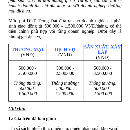
phát sinh vài hoá đơn nhưng giá trị rất lớn, cần cân đối kế
hoạch doanh thu chi phí khác so với doanh nghiệp thương
mại dịch vụ.
Mức phí ĐLT Trọng Đạt đưa ra cho doanh nghiệp ít phát
sinh giao động từ 500.000 - 1.500.000 VNĐ/tháng, có thể
điều chỉnh phù hợp với từng doanh nghiệp. Dưới đây là
khung giá dịch vụ:
SẢN XUẤT, XÂY
THƯƠNG MẠI
DỊCH VỤ
LẮP
(VNĐ)
(VNĐ)
(VNĐ)
500.000 -
500.000 -
500.000 -
2.500.000
2.500.000
3.500.000
Thông thường:
Thông thường:
Thông thường:
500.000 -
500.000 -
500.000 -
1.500.000
1.500.000
2.500.000
Ghi chú:
1./ Giá trên đã bao gồm:
- In sổ sách, phiếu thu, phiếu chi, phiếu nhập xuất kho và sổ