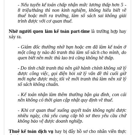
- Nếu tuyển kế toán chấp nhận mức lương thấp hơn 5 -
8 triệu/tháng thì non kinh nghiệm, không hiểu biết về
thuế hoặc mới ra trường, làm sổ sách sai không giải
trình được với cơ quan thuế.
Nhờ người quen làm kế toán part-time
là trường hợp hay
xảy ra.
- Giám đốc thường nhờ bạn hoặc em đã làm kế toán ở
một công ty nào đó tranh thủ làm sổ sách cho mình, do
quen biết nên mức thù lao trả cũng không hề thấp.
- Do tính chất tranh thủ nên giờ hành chính không xử lý
được công việc, gọi điện hỏi xử lý vấn đề thì cuối giờ
mới nghe được máy, tối về mới tranh thủ làm nên xử lý
sổ sách không chuẩn.
- Kế toán nhận làm thêm thường bận gia đình, con cái
nên không có thời gian cập nhật quy định về thuế.
- Khi cơ quan thuế xuống quyết toán không nghỉ được
nhiều ngày, chủ yếu cung cấp hồ sơ theo yêu cầu chứ
không bảo vệ được doanh nghiệp.
Thuê kế toán dịch vụ
hay bị đẩy hồ sơ cho nhân viên thực