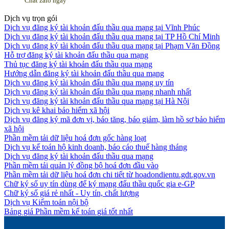
Chat zalo ngay
Dịch vụ trọn gói
Dịch vụ đăng ký tài khoản đấu thầu qua mạng tại Vĩnh Phúc
Dịch vụ đăng ký tài khoản đấu thầu qua mạng tại TP Hồ Chí Minh
Dịch vụ đăng ký tài khoản đấu thầu qua mạng tại Phạm Văn Đồng
Hỗ trợ đăng ký tài khoản đấu thầu qua mạng
Thủ tục đăng ký tài khoản đấu thầu qua mạng
Hướng dẫn đăng ký tài khoản đấu thầu qua mạng
Dịch vụ đăng ký tài khoản đấu thầu qua mạng uy tín
Dịch vụ đăng ký tài khoản đấu thầu qua mạng nhanh nhất
Dịch vụ đăng ký tài khoản đấu thầu qua mạng tại Hà Nội
Dịch vụ kê khai bảo hiểm xã hội
Dịch vụ đăng ký mã đơn vị, báo tăng, báo giảm, làm hồ sơ bảo hiểm
xã hội
Phần mềm tải dữ liệu hoá đơn gốc hàng loạt
Dịch vụ kế toán hộ kinh doanh, báo cáo thuế hàng tháng
Dịch vụ đăng ký tài khoản đấu thầu qua mạng
Phần mềm tải quản lý đồng bộ hoá đơn đầu vào
Phần mềm tải dữ liệu hoá đơn chi tiết từ hoadondientu.gdt.gov.vn
Chữ ký số uy tín dùng để ký mạng đấu thầu quốc gia e-GP
Chữ ký số giá rẻ nhất - Uy tín, chất lượng
Dịch vụ Kiểm toán nội bộ
Bảng giá Phần mềm kế toán giá tốt nhất