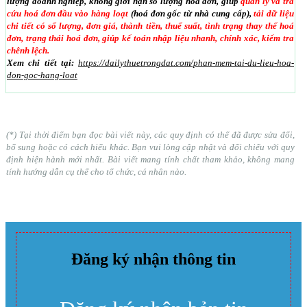
lượng doanh nghiệp, không giới hạn số lượng hoá đơn, giúp
quản lý và tra
cứu hoá đơn đầu vào hàng loạt
(hoá đơn gốc từ nhà cung cấp),
tải dữ liệu
chi tiết có số lượng, đơn giá, thành tiền, thuế suất, tình trạng thay thế hoá
đơn, trạng thái hoá đơn, giúp kế toán nhập liệu nhanh, chính xác, kiểm tra
chênh lệch.
Xem chi tiết tại:
https://dailythuetrongdat.com/phan-mem-tai-du-lieu-hoa-
don-goc-hang-loat
(*) Tại thời điểm bạn đọc bài viết này, các quy định có thể đã được sửa đổi,
bổ sung hoặc có cách hiểu khác. Bạn vui lòng cập nhật và đối chiếu với quy
định hiện hành mới nhất. Bài viết mang tính chất tham khảo, không mang
tính hướng dẫn cụ thể cho tổ chức, cá nhân nào.
Đăng ký nhận thông tin