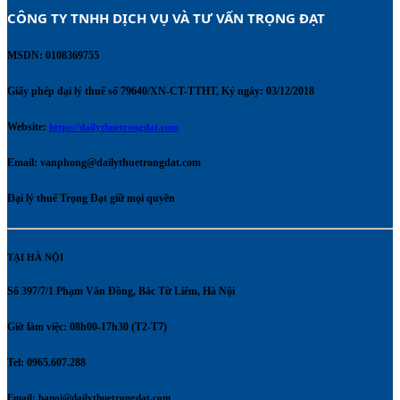
CÔNG TY TNHH DỊCH VỤ VÀ TƯ VẤN TRỌNG ĐẠT 
MSDN: 0108369755
Giấy phép đại lý thuế số 79640/XN-CT-TTHT, Ký ngày: 03/12/2018
Website:
https://dailythuetrongdat.com
Email:
vanphong@dailythuetrongdat.com
Đại lý thuế Trọng Đạt giữ mọi quyền
TẠI HÀ NỘI
Số 397/7/1 Phạm Văn Đồng, Bắc Từ Liêm, Hà Nội
Giờ làm việc: 08h00-17h30 (T2-T7)
Tel: 0965.607.288
Email:
hanoi@dailythuetrongdat.com