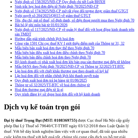
Nghị định số 158/2025/NĐ-CP Quy định chi tiết Luật BHXH
Sinh trắc học hoá đơn điện tử Nghị định 70/2025/NĐ-CP
Nghị định số 174/2025/NĐ-CP mở rất rộng đối tượng được giảm thuế GTGT
Nghị quyết sô 204/2025/QH15 về giảm thuế GTGT
Tên, địa chỉ, mã số thuế, số định danh, số điện thoại người mua theo Nghị định 70
Bãi bỏ lệ phí môn bài từ 01/01/2026
Nghị định số 117/2025/NĐ-CP về quản lý thuế đối với hoạt động kinh doanh trên
sàn TMĐT
Hướng dẫn giải trình chênh lệch hoá đơn
Công văn 1591 Chi cục thuế KV I giới thiệu điểm mới của Thông tư 31, 32
Mẫu biên bản xuất hoá đơn thay thế theo Nghị định 70
Mẫu biên bản điều xuất hoá đơn điều chỉnh theo Nghị định 70
Mẫu biên bản điều chỉnh hoá đơn theo Nghị định 70
Hộ kinh doanh có phải xuất hoá đơn khi bán qua sàn thương mại điện tử không
Mẫu 04/SS theo Nghi định 70/2025/NĐ-CP và Thông tư 32/2025/TT-BTC
Lập hoá đơn đối với chiết khấu thương mại theo doanh số luỹ kế
Lập hoá đơn đối với phần chênh lệch khi thanh quyết toán
Quy định xuất hoá đơn trả lại hàng từ 01/06/2025
Thông tư số 32/2025/TT-BTC về hoá đơn chứng từ
Hoá đơn thương mại điện tử là gì
Quy trình đăng ký sử dụng hoá đơn đối với hộ kinh doanh
Dịch vụ kế toán trọn gói
Đại lý thuế Trọng Đạt (MST: 0108369755)
được Cục thuế Hà Nội cấp giấy
phép Đại Lý Thuế số 79640/CT-TTHT ngày 03/12/2018 theo Luật Quản lý
thuế. Với bề dày kinh nghiệm làm việc với cơ quan thuế, đã trải qua nhiều
cuộc kiểm tra thuế với kết quả tốt, chúng tôi cung cấp dịch vụ hỗ trợ giải