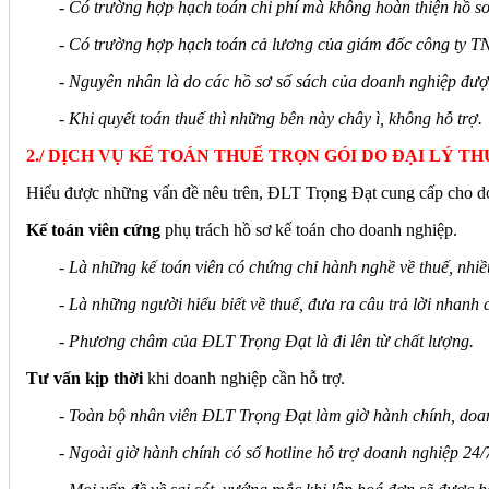
- Có trường hợp hạch toán chi phí mà không hoàn thiện hồ sơ
- Có trường hợp hạch toán cả lương của giám đốc công ty TN
- Nguyên nhân là do các hồ sơ sổ sách của doanh nghiệp đượ
- Khi quyết toán thuế thì những bên này chây ì, không hỗ trợ.
2./ DỊCH VỤ KẾ TOÁN THUẾ TRỌN GÓI DO ĐẠI LÝ 
Hiểu được những vấn đề nêu trên, ĐLT Trọng Đạt cung cấp cho doa
Kế toán viên cứng
phụ trách hồ sơ kế toán cho doanh nghiệp.
- Là những kế toán viên có chứng chỉ hành nghề về thuế, nhi
- Là những người hiểu biết về thuế, đưa ra câu trả lời nhanh 
- Phương châm của ĐLT Trọng Đạt là đi lên từ chất lượng.
Tư vấn kịp thời
khi doanh nghiệp cần hỗ trợ.
- Toàn bộ nhân viên ĐLT Trọng Đạt làm giờ hành chính, doanh
- Ngoài giờ hành chính có số hotline hỗ trợ doanh nghiệp 24/