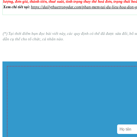
lượng, đơn giá, thành tiền, thuế suất, tình trạng thay thế hoá đơn, trạng thái h
Xem chi tiết tại:
https://dailythuetrongdat.com/phan-mem-tai-du-lieu-hoa-don-
(*) Tại thời điểm bạn đọc bài viết này, các quy định có thể đã được sửa đổi, b
dẫn cụ thể cho tổ chức, cá nhân nào.