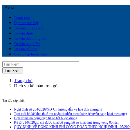
Menu
Trang chủ
Dịch vụ nổi bật
Tư vấn chuyển giá
Tư vấn thuế
Tư vấn doanh nghiệp
Tư vấn bảo hiểm
Tư vấn kế toán
Giấy phép hành nghề
Trang chủ
Dịch vụ kế toán trọn gói
Tin tức cập nhật
Nghị định số 254/2026/NĐ-CP hướng dẫn về hoá đơn chứng từ
Tạm thời bỏ kê khai thuế thu nhập cá nhân theo tháng (chuyển sang khai theo quý)
Hợp đồng lao động điện tử có bắt buộc không
Kể từ 01/07/2026, chỉ được khai bổ sung hồ sơ khai thuế trong vòng 05 năm
QUY ĐỊNH VỀ ĐÓNG KINH PHÍ CÔNG ĐOÀN THEO NGHỊ ĐỊNH 105/202