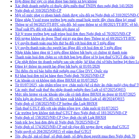
Hợp đồng thử việc có phải đóng bảo hiểm xã hội không
Xác định doanh nghiệp có thuộc diện miễn thuế TNDN theo nghị định 141/2026
Nghị định số 310/2025/NĐ-CP
Một số mức phạt vi phạm hành chính được sửa đổi tại Nghị định số 310/2025/NĐ-
Đăng nhập Vssid trong trường hợp quên email hoặc trước đây chưa đăng ký email
Thông tư số 94/2025/TT-BTC sửa đổi, bổ sung thông tư số 80/2021/TT-BTC về hồ s
Thuế suất 0% đối với sản phẩm nội dung số
Xử lý trong trường hợp xuất trùng hoá đơn theo Nghị định số 70/2025/NĐ-CP
Đối tượng không áp dụng Thuế giá trị gia tăng theo Thông tư số 69/2025/TT-BTC
Uỷ quyền thanh toán qua bên thứ ba đối với hoá đơn từ 5 triệu đồng
Uỷ quyền thanh toán cho người lao động đối với hoá đơn từ 5 triệu đồng
Nhập khẩu hàng tặng từ 5 triệu đồng không bắt buộc có chứng từ thanh toán
Thanh toán hoá đơn chậm so với thời hạn hợp đồng sẽ bị loại thuế GTGT đầu vào
Cập nhật thông tin doanh nghiệp sau sáp nhập, kê khai chủ sở hữu hưởng lợi theo L
Đăng ký thông tin người lao động bắt buộc từ 01/01/2026
Thí điểm chi trả bảo hiểm thất nghiệp qua Cổng DVC Quốc gia
Kê khai hoá đơn trả lại hàng theo Nghị định 70/2025/NĐ-CP
Các khoản có và không tính đóng BHXH từ 01/07/2025
Từ 01/07/2025, sản phẩm trồng trọt, chăn nuôi (kể cả thức ăn chăn nuôi) chịu thuế
Các mức thuế suất thuế thu nhập doanh nghiệp theo Luật số 67/2025/QH15
Mức tiền lương và các khoản phụ cấp có tính đóng BHXH áp dụng từ 01/07/2025
Điều kiện áp dụng 0% đối với hàng xuất khẩu theo Luật số 48/2024/QH15
Nghị định số 158/2025/NĐ-CP hướng dẫn Luật BHXH
Tính thuế GTGT đối với sản phẩm trồng trọt, chăn nuôi từ 01/07/2025
Các trường hợp không tính thuế GTGT theo Nghị định số 181/2025/NĐ-CP
Nghị định số 158/2025/NĐ-CP Quy định chi tiết Luật BHXH
Sinh trắc học hoá đơn điện tử Nghị định 70/2025/NĐ-CP
Nghị định số 174/2025/NĐ-CP mở rất rộng đối tượng được giảm thuế GTGT
Nghị quyết sô 204/2025/QH15 về giảm thuế GTGT
Tên, địa chỉ, mã số thuế, số định danh, số điện thoại người mua theo Nghị định 70