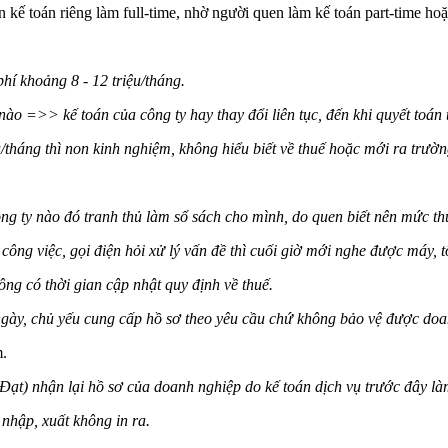
kế toán riêng làm full-time, nhờ người quen làm kế toán part-time hoặ
hí khoảng 8 - 12 triệu/tháng.
nào =>> kế toán của công ty hay thay đổi liên tục, đến khi quyết toán 
/tháng thì non kinh nghiệm, không hiểu biết về thuế hoặc mới ra trường
.
 ty nào đó tranh thủ làm sổ sách cho mình, do quen biết nên mức thù
công việc, gọi điện hỏi xử lý vấn đề thì cuối giờ mới nghe được máy, 
ng có thời gian cập nhật quy định về thuế.
ngày, chủ yếu cung cấp hồ sơ theo yêu cầu chứ không bảo vệ được doa
m.
ạt) nhận lại hồ sơ của doanh nghiệp do kế toán dịch vụ trước đây là
 nhập, xuất không in ra.