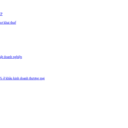
CP
ơ khai thuế
uật doanh nghiệp
 5% ở khâu kinh doanh thương mại