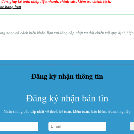
oá đơn, giúp kế toán nhập liệu nhanh, chính xác, kiểm tra chênh lệch.
goc-hang-loat
ổ sung hoặc có cách hiểu khác. Bạn vui lòng cập nhật và đối chiếu với quy định hi
Đăng ký nhận thông tin
Đăng ký nhận bản tin
Nhận thông báo cập nhật về thuế; kế toán, kiểm toán; bảo hiểm; doanh nghiệp