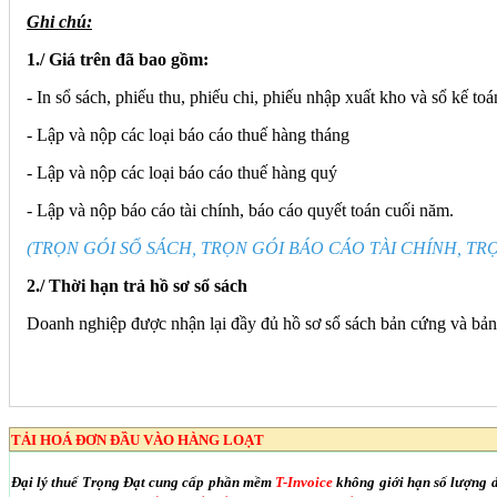
Ghi chú:
1./ Giá trên đã bao gồm:
- In sổ sách, phiếu thu, phiếu chi, phiếu nhập xuất kho và sổ kế toá
- Lập và nộp các loại báo cáo thuế hàng tháng
- Lập và nộp các loại báo cáo thuế hàng quý
- Lập và nộp báo cáo tài chính, báo cáo quyết toán cuối năm.
(TRỌN GÓI SỔ SÁCH, TRỌN GÓI BÁO CÁO TÀI CHÍNH, TRỌ
2./ Thời hạn trả hồ sơ sổ sách
Doanh nghiệp được nhận lại đầy đủ hồ sơ sổ sách bản cứng và bản m
TẢI HOÁ ĐƠN ĐẦU VÀO HÀNG LOẠT
Đại lý thuế Trọng Đạt cung cấp phần mềm
T-Invoice
không giới hạn số lượng 