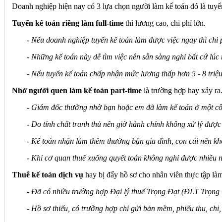
Doanh nghiệp hiện nay có 3 lựa chọn người làm kế toán đó là tuyển 
Tuyển kế toán riêng làm full-time
thì lương cao, chi phí lớn.
- Nếu doanh nghiệp tuyển kế toán làm được việc ngay thì chi p
- Những kế toán này dễ tìm việc nên sẵn sàng nghỉ bất cứ lúc 
- Nếu tuyển kế toán chấp nhận mức lương thấp hơn 5 - 8 triệu
Nhờ người quen làm kế toán part-time
là trường hợp hay xảy ra
- Giám đốc thường nhờ bạn hoặc em đã làm kế toán ở một công
- Do tính chất tranh thủ nên giờ hành chính không xử lý được 
- Kế toán nhận làm thêm thường bận gia đình, con cái nên khô
- Khi cơ quan thuế xuống quyết toán không nghỉ được nhiều 
Thuê kế toán dịch vụ
hay bị đẩy hồ sơ cho nhân viên thực tập là
- Đã có nhiều trường hợp Đại lý thuế Trọng Đạt (ĐLT Trọng Đ
- Hồ sơ thiếu, có trường hợp chỉ gửi bản mềm, phiếu thu, chi,