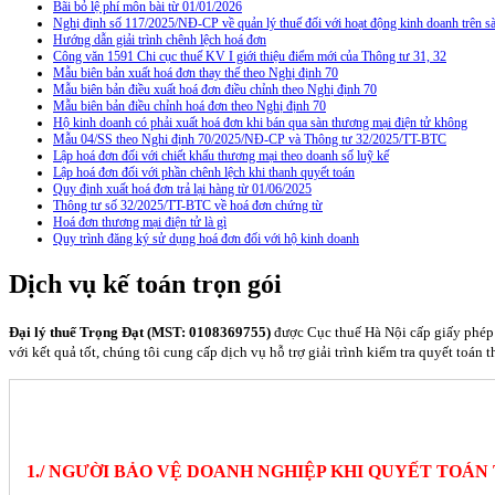
Bãi bỏ lệ phí môn bài từ 01/01/2026
Nghị định số 117/2025/NĐ-CP về quản lý thuế đối với hoạt động kinh doanh trên
Hướng dẫn giải trình chênh lệch hoá đơn
Công văn 1591 Chi cục thuế KV I giới thiệu điểm mới của Thông tư 31, 32
Mẫu biên bản xuất hoá đơn thay thế theo Nghị định 70
Mẫu biên bản điều xuất hoá đơn điều chỉnh theo Nghị định 70
Mẫu biên bản điều chỉnh hoá đơn theo Nghị định 70
Hộ kinh doanh có phải xuất hoá đơn khi bán qua sàn thương mại điện tử không
Mẫu 04/SS theo Nghi định 70/2025/NĐ-CP và Thông tư 32/2025/TT-BTC
Lập hoá đơn đối với chiết khấu thương mại theo doanh số luỹ kế
Lập hoá đơn đối với phần chênh lệch khi thanh quyết toán
Quy định xuất hoá đơn trả lại hàng từ 01/06/2025
Thông tư số 32/2025/TT-BTC về hoá đơn chứng từ
Hoá đơn thương mại điện tử là gì
Quy trình đăng ký sử dụng hoá đơn đối với hộ kinh doanh
Dịch vụ kế toán trọn gói
Đại lý thuế Trọng Đạt (MST: 0108369755)
được Cục thuế Hà Nội cấp giấy phép 
với kết quả tốt, chúng tôi cung cấp dịch vụ hỗ trợ giải trình kiểm tra quyết toán 
1./ NGƯỜI BẢO VỆ DOANH NGHIỆP KHI QUYẾT TOÁN