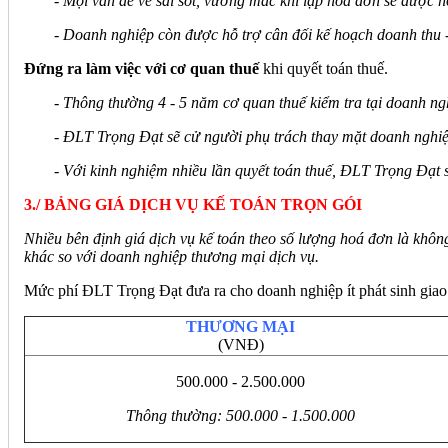
- Mọi vấn đề về sai sót, vướng mắc khi lập hoá đơn sẽ được 
- Doanh nghiệp còn được hỗ trợ cân đối kế hoạch doanh thu - c
Đứng ra làm việc với cơ quan thuế
khi quyết toán thuế.
- Thông thường 4 - 5 năm cơ quan thuế kiểm tra tại doanh nghi
- ĐLT Trọng Đạt sẽ cử người phụ trách thay mặt doanh nghiệp 
- Với kinh nghiệm nhiều lần quyết toán thuế, ĐLT Trọng Đạt 
3./ BẢNG GIÁ DỊCH VỤ KẾ TOÁN TRỌN GÓI
Nhiều bên định giá dịch vụ kế toán theo số lượng hoá đơn là không
khác so với doanh nghiệp thương mại dịch vụ.
Mức phí ĐLT Trọng Đạt đưa ra cho doanh nghiệp ít phát sinh giao
THƯƠNG MẠI
(VNĐ)
500.000 - 2.500.000
Thông thường: 500.000 - 1.500.000