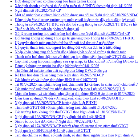
Hợp đồng thử việc có phải đóng bảo hiểm xã hội không
Xác định doanh nghiệp có thuộc diện miễn thuế TNDN theo nghị định 141/2026
Nghị định số 310/2025/NĐ-CP
Một số mức phạt vi phạm hành chính được sửa đổi tại Nghị định số 310/2025/NĐ-
Đăng nhập Vssid trong trường hợp quên email hoặc trước đây chưa đăng ký email
Thông tư số 94/2025/TT-BTC sửa đổi, bổ sung thông tư số 80/2021/TT-BTC về hồ s
Thuế suất 0% đối với sản phẩm nội dung số
Xử lý trong trường hợp xuất trùng hoá đơn theo Nghị định số 70/2025/NĐ-CP
Đối tượng không áp dụng Thuế giá trị gia tăng theo Thông tư số 69/2025/TT-BTC
Uỷ quyền thanh toán qua bên thứ ba đối với hoá đơn từ 5 triệu đồng
Uỷ quyền thanh toán cho người lao động đối với hoá đơn từ 5 triệu đồng
Nhập khẩu hàng tặng từ 5 triệu đồng không bắt buộc có chứng từ thanh toán
Thanh toán hoá đơn chậm so với thời hạn hợp đồng sẽ bị loại thuế GTGT đầu vào
Cập nhật thông tin doanh nghiệp sau sáp nhập, kê khai chủ sở hữu hưởng lợi theo L
Đăng ký thông tin người lao động bắt buộc từ 01/01/2026
Thí điểm chi trả bảo hiểm thất nghiệp qua Cổng DVC Quốc gia
Kê khai hoá đơn trả lại hàng theo Nghị định 70/2025/NĐ-CP
Các khoản có và không tính đóng BHXH từ 01/07/2025
Từ 01/07/2025, sản phẩm trồng trọt, chăn nuôi (kể cả thức ăn chăn nuôi) chịu thuế
Các mức thuế suất thuế thu nhập doanh nghiệp theo Luật số 67/2025/QH15
Mức tiền lương và các khoản phụ cấp có tính đóng BHXH áp dụng từ 01/07/2025
Điều kiện áp dụng 0% đối với hàng xuất khẩu theo Luật số 48/2024/QH15
Nghị định số 158/2025/NĐ-CP hướng dẫn Luật BHXH
Tính thuế GTGT đối với sản phẩm trồng trọt, chăn nuôi từ 01/07/2025
Các trường hợp không tính thuế GTGT theo Nghị định số 181/2025/NĐ-CP
Nghị định số 158/2025/NĐ-CP Quy định chi tiết Luật BHXH
Sinh trắc học hoá đơn điện tử Nghị định 70/2025/NĐ-CP
Nghị định số 174/2025/NĐ-CP mở rất rộng đối tượng được giảm thuế GTGT
Nghị quyết sô 204/2025/QH15 về giảm thuế GTGT
Tên, địa chỉ, mã số thuế, số định danh, số điện thoại người mua theo Nghị định 70