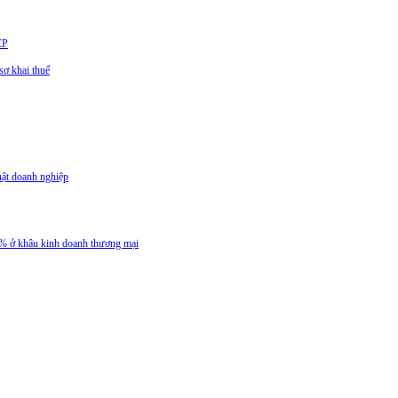
CP
ơ khai thuế
uật doanh nghiệp
 5% ở khâu kinh doanh thương mại