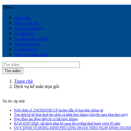
Menu
Trang chủ
Dịch vụ nổi bật
Tư vấn chuyển giá
Tư vấn thuế
Tư vấn doanh nghiệp
Tư vấn bảo hiểm
Tư vấn kế toán
Giấy phép hành nghề
Trang chủ
Dịch vụ kế toán trọn gói
Tin tức cập nhật
Nghị định số 254/2026/NĐ-CP hướng dẫn về hoá đơn chứng từ
Tạm thời bỏ kê khai thuế thu nhập cá nhân theo tháng (chuyển sang khai theo quý)
Hợp đồng lao động điện tử có bắt buộc không
Kể từ 01/07/2026, chỉ được khai bổ sung hồ sơ khai thuế trong vòng 05 năm
QUY ĐỊNH VỀ ĐÓNG KINH PHÍ CÔNG ĐOÀN THEO NGHỊ ĐỊNH 105/202