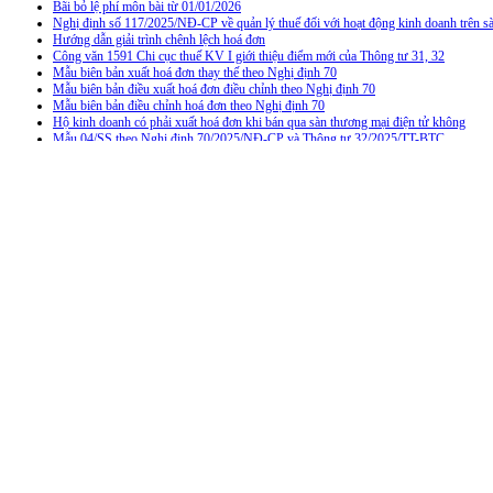
Bãi bỏ lệ phí môn bài từ 01/01/2026
Nghị định số 117/2025/NĐ-CP về quản lý thuế đối với hoạt động kinh doanh trên
Hướng dẫn giải trình chênh lệch hoá đơn
Công văn 1591 Chi cục thuế KV I giới thiệu điểm mới của Thông tư 31, 32
Mẫu biên bản xuất hoá đơn thay thế theo Nghị định 70
Mẫu biên bản điều xuất hoá đơn điều chỉnh theo Nghị định 70
Mẫu biên bản điều chỉnh hoá đơn theo Nghị định 70
Hộ kinh doanh có phải xuất hoá đơn khi bán qua sàn thương mại điện tử không
Mẫu 04/SS theo Nghi định 70/2025/NĐ-CP và Thông tư 32/2025/TT-BTC
Lập hoá đơn đối với chiết khấu thương mại theo doanh số luỹ kế
Lập hoá đơn đối với phần chênh lệch khi thanh quyết toán
Quy định xuất hoá đơn trả lại hàng từ 01/06/2025
Thông tư số 32/2025/TT-BTC về hoá đơn chứng từ
Hoá đơn thương mại điện tử là gì
Quy trình đăng ký sử dụng hoá đơn đối với hộ kinh doanh
Dịch vụ kế toán trọn gói
Đại lý thuế Trọng Đạt (MST: 0108369755)
được Cục thuế Hà Nội cấp giấy phép 
với kết quả tốt, chúng tôi cung cấp dịch vụ hỗ trợ giải trình kiểm tra quyết toán 
1./ NGƯỜI BẢO VỆ DOANH NGHIỆP KHI QUYẾT TOÁN