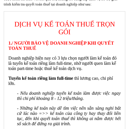
trình kiểm tra quyết toán thuế tại doanh nghiệp như sau:
DỊCH VỤ KẾ TOÁN THUẾ TRỌN
GÓI
1./ NGƯỜI BẢO VỆ DOANH NGHIỆP KHI QUYẾT
TOÁN THUẾ
Doanh nghiệp hiện nay có 3 lựa chọn người làm kế toán đó
là tuyển kế toán riêng làm full-time, nhờ người quen làm kế
toán part-time hoặc thuê kế toán dịch vụ.
Tuyển kế toán riêng làm full-time
thì lương cao, chi phí
lớn.
- Nếu doanh nghiệp tuyển kế toán làm được việc ngay
thì chi phí khoảng 8 - 12 triệu/tháng.
- Những kế toán này dễ tìm việc nên sẵn sàng nghỉ bất
cứ lúc nào =>> kế toán của công ty hay thay đổi liên
tục, đến khi quyết toán thuế thì không ai nắm được hết
sổ sách để đứng ra giải trình.