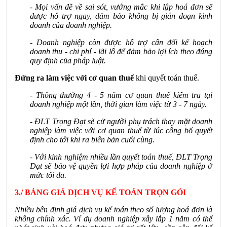
- Mọi vấn đề về sai sót, vướng mắc khi lập hoá đơn sẽ
được hỗ trợ ngay, đảm bảo không bị gián đoạn kinh
doanh của doanh nghiệp.
- Doanh nghiệp còn được hỗ trợ cân đối kế hoạch
doanh thu - chi phí - lãi lỗ để đảm bảo lợi ích theo đúng
quy định của pháp luật.
Đứng ra làm việc với cơ quan thuế
khi quyết toán thuế.
- Thông thường 4 - 5 năm cơ quan thuế kiểm tra tại
doanh nghiệp một lần, thời gian làm việc từ 3 - 7 ngày.
- ĐLT Trọng Đạt sẽ cử người phụ trách thay mặt doanh
nghiệp làm việc với cơ quan thuế từ lúc công bố quyết
định cho tới khi ra biên bản cuối cùng.
- Với kinh nghiệm nhiều lần quyết toán thuế, ĐLT Trọng
Đạt sẽ bảo vệ quyền lợi hợp pháp của doanh nghiệp ở
mức tối đa.
3./ BẢNG GIÁ DỊCH VỤ KẾ TOÁN TRỌN GÓI
Nhiều bên định giá dịch vụ kế toán theo số lượng hoá đơn là
không chính xác. Ví dụ doanh nghiệp xây lắp 1 năm có thể