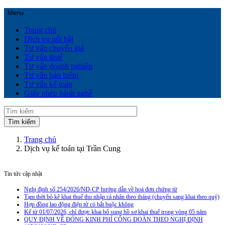
Menu
Trang chủ
Dịch vụ nổi bật
Tư vấn chuyển giá
Tư vấn thuế
Tư vấn doanh nghiệp
Tư vấn bảo hiểm
Tư vấn kế toán
Giấy phép hành nghề
Trang chủ
Dịch vụ kế toán tại Trần Cung
Tin tức cập nhật
Nghị định số 254/2026/NĐ-CP hướng dẫn về hoá đơn chứng từ
Tạm thời bỏ kê khai thuế thu nhập cá nhân theo tháng (chuyển sang khai theo quý)
Hợp đồng lao động điện tử có bắt buộc không
Kể từ 01/07/2026, chỉ được khai bổ sung hồ sơ khai thuế trong vòng 05 năm
QUY ĐỊNH VỀ ĐÓNG KINH PHÍ CÔNG ĐOÀN THEO NGHỊ ĐỊNH