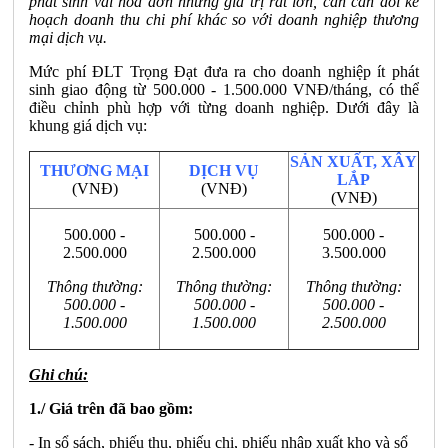
phát sinh vài hoá đơn nhưng giá trị rất lớn, cần cân đối kế
hoạch doanh thu chi phí khác so với doanh nghiệp thương
mại dịch vụ.
Mức phí ĐLT Trọng Đạt đưa ra cho doanh nghiệp ít phát
sinh giao động từ 500.000 - 1.500.000 VNĐ/tháng, có thể
điều chỉnh phù hợp với từng doanh nghiệp. Dưới đây là
khung giá dịch vụ:
SẢN XUẤT, XÂY
THƯƠNG MẠI
DỊCH VỤ
LẮP
(VNĐ)
(VNĐ)
(VNĐ)
500.000 -
500.000 -
500.000 -
2.500.000
2.500.000
3.500.000
Thông thường:
Thông thường:
Thông thường:
500.000 -
500.000 -
500.000 -
1.500.000
1.500.000
2.500.000
Ghi chú:
1./ Giá trên đã bao gồm:
- In sổ sách, phiếu thu, phiếu chi, phiếu nhập xuất kho và sổ