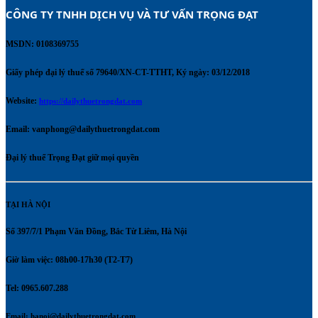
CÔNG TY TNHH DỊCH VỤ VÀ TƯ VẤN TRỌNG ĐẠT 
MSDN: 0108369755
Giấy phép đại lý thuế số 79640/XN-CT-TTHT, Ký ngày: 03/12/2018
Website:
https://dailythuetrongdat.com
Email:
vanphong@dailythuetrongdat.com
Đại lý thuế Trọng Đạt giữ mọi quyền
TẠI HÀ NỘI
Số 397/7/1 Phạm Văn Đồng, Bắc Từ Liêm, Hà Nội
Giờ làm việc: 08h00-17h30 (T2-T7)
Tel: 0965.607.288
Email:
hanoi@dailythuetrongdat.com