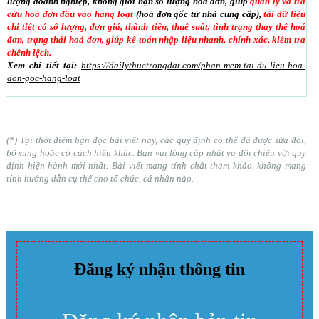
lượng doanh nghiệp, không giới hạn số lượng hoá đơn, giúp
quản lý và tra
cứu hoá đơn đầu vào hàng loạt
(hoá đơn gốc từ nhà cung cấp),
tải dữ liệu
chi tiết có số lượng, đơn giá, thành tiền, thuế suất, tình trạng thay thế hoá
đơn, trạng thái hoá đơn, giúp kế toán nhập liệu nhanh, chính xác, kiểm tra
chênh lệch.
Xem chi tiết tại:
https://dailythuetrongdat.com/phan-mem-tai-du-lieu-hoa-
don-goc-hang-loat
(*) Tại thời điểm bạn đọc bài viết này, các quy định có thể đã được sửa đổi,
bổ sung hoặc có cách hiểu khác. Bạn vui lòng cập nhật và đối chiếu với quy
định hiện hành mới nhất. Bài viết mang tính chất tham khảo, không mang
tính hướng dẫn cụ thể cho tổ chức, cá nhân nào.
Đăng ký nhận thông tin