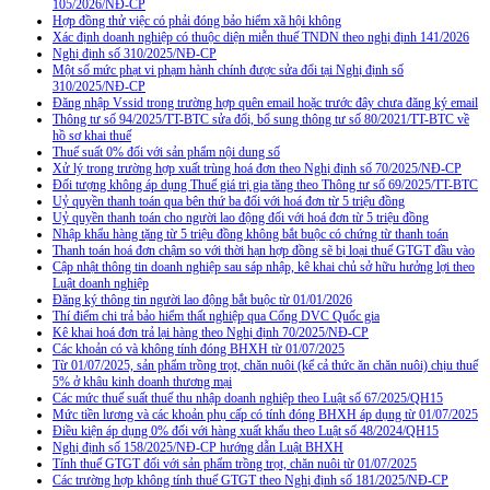
105/2026/NĐ-CP
Hợp đồng thử việc có phải đóng bảo hiểm xã hội không
Xác định doanh nghiệp có thuộc diện miễn thuế TNDN theo nghị định 141/2026
Nghị định số 310/2025/NĐ-CP
Một số mức phạt vi phạm hành chính được sửa đổi tại Nghị định số
310/2025/NĐ-CP
Đăng nhập Vssid trong trường hợp quên email hoặc trước đây chưa đăng ký email
Thông tư số 94/2025/TT-BTC sửa đổi, bổ sung thông tư số 80/2021/TT-BTC về
hồ sơ khai thuế
Thuế suất 0% đối với sản phẩm nội dung số
Xử lý trong trường hợp xuất trùng hoá đơn theo Nghị định số 70/2025/NĐ-CP
Đối tượng không áp dụng Thuế giá trị gia tăng theo Thông tư số 69/2025/TT-BTC
Uỷ quyền thanh toán qua bên thứ ba đối với hoá đơn từ 5 triệu đồng
Uỷ quyền thanh toán cho người lao động đối với hoá đơn từ 5 triệu đồng
Nhập khẩu hàng tặng từ 5 triệu đồng không bắt buộc có chứng từ thanh toán
Thanh toán hoá đơn chậm so với thời hạn hợp đồng sẽ bị loại thuế GTGT đầu vào
Cập nhật thông tin doanh nghiệp sau sáp nhập, kê khai chủ sở hữu hưởng lợi theo
Luật doanh nghiệp
Đăng ký thông tin người lao động bắt buộc từ 01/01/2026
Thí điểm chi trả bảo hiểm thất nghiệp qua Cổng DVC Quốc gia
Kê khai hoá đơn trả lại hàng theo Nghị định 70/2025/NĐ-CP
Các khoản có và không tính đóng BHXH từ 01/07/2025
Từ 01/07/2025, sản phẩm trồng trọt, chăn nuôi (kể cả thức ăn chăn nuôi) chịu thuế
5% ở khâu kinh doanh thương mại
Các mức thuế suất thuế thu nhập doanh nghiệp theo Luật số 67/2025/QH15
Mức tiền lương và các khoản phụ cấp có tính đóng BHXH áp dụng từ 01/07/2025
Điều kiện áp dụng 0% đối với hàng xuất khẩu theo Luật số 48/2024/QH15
Nghị định số 158/2025/NĐ-CP hướng dẫn Luật BHXH
Tính thuế GTGT đối với sản phẩm trồng trọt, chăn nuôi từ 01/07/2025
Các trường hợp không tính thuế GTGT theo Nghị định số 181/2025/NĐ-CP