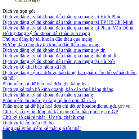
Chat zalo ngay
Dịch vụ trọn gói
Dịch vụ đăng ký tài khoản đấu thầu qua mạng tại Vĩnh Phúc
Dịch vụ đăng ký tài khoản đấu thầu qua mạng tại TP Hồ Chí Minh
Dịch vụ đăng ký tài khoản đấu thầu qua mạng tại Phạm Văn Đồng
Hỗ trợ đăng ký tài khoản đấu thầu qua mạng
Thủ tục đăng ký tài khoản đấu thầu qua mạng
Hướng dẫn đăng ký tài khoản đấu thầu qua mạng
Dịch vụ đăng ký tài khoản đấu thầu qua mạng uy tín
Dịch vụ đăng ký tài khoản đấu thầu qua mạng nhanh nhất
Dịch vụ đăng ký tài khoản đấu thầu qua mạng tại Hà Nội
Dịch vụ kê khai bảo hiểm xã hội
Dịch vụ đăng ký mã đơn vị, báo tăng, báo giảm, làm hồ sơ bảo hiểm
xã hội
Phần mềm tải dữ liệu hoá đơn gốc hàng loạt
Dịch vụ kế toán hộ kinh doanh, báo cáo thuế hàng tháng
Dịch vụ đăng ký tài khoản đấu thầu qua mạng
Phần mềm tải quản lý đồng bộ hoá đơn đầu vào
Phần mềm tải dữ liệu hoá đơn chi tiết từ hoadondientu.gdt.gov.vn
Chữ ký số uy tín dùng để ký mạng đấu thầu quốc gia e-GP
Chữ ký số giá rẻ nhất - Uy tín, chất lượng
Dịch vụ Kiểm toán nội bộ
Bảng giá Phần mềm kế toán giá tốt nhất