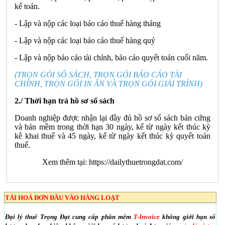
kế toán.
- Lập và nộp các loại báo cáo thuế hàng tháng
- Lập và nộp các loại báo cáo thuế hàng quý
- Lập và nộp báo cáo tài chính, báo cáo quyết toán cuối năm.
(TRỌN GÓI SỔ SÁCH, TRỌN GÓI BÁO CÁO TÀI
CHÍNH, TRỌN GÓI IN ẤN VÀ TRỌN GÓI GIẢI TRÌNH)
2./ Thời hạn trả hồ sơ sổ sách
Doanh nghiệp được nhận lại đầy đủ hồ sơ sổ sách bản cứng
và bản mềm trong thời hạn 30 ngày, kể từ ngày kết thúc kỳ
kê khai thuế và 45 ngày, kể từ ngày kết thúc kỳ quyết toán
thuế.
Xem thêm tại:
https://dailythuetrongdat.com/
TẢI HOÁ ĐƠN ĐẦU VÀO HÀNG LOẠT
Đại lý thuế Trọng Đạt cung cấp phần mềm
T-Invoice
không giới hạn số