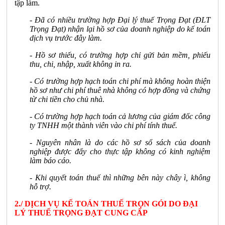
tập làm.
- Đã có nhiều trường hợp Đại lý thuế Trọng Đạt (ĐLT
Trọng Đạt) nhận lại hồ sơ của doanh nghiệp do kế toán
dịch vụ trước đây làm.
- Hồ sơ thiếu, có trường hợp chỉ gửi bản mềm, phiếu
thu, chi, nhập, xuất không in ra.
- Có trường hợp hạch toán chi phí mà không hoàn thiện
hồ sơ như chi phí thuê nhà không có hợp đồng và chứng
từ chi tiền cho chủ nhà.
- Có trường hợp hạch toán cả lương của giám đốc công
ty TNHH một thành viên vào chi phí tính thuế.
- Nguyên nhân là do các hồ sơ sổ sách của doanh
nghiệp được đẩy cho thực tập không có kinh nghiệm
làm báo cáo.
- Khi quyết toán thuế thì những bên này chây ì, không
hỗ trợ.
2./ DỊCH VỤ KẾ TOÁN THUẾ TRỌN GÓI DO ĐẠI
LÝ THUẾ TRỌNG ĐẠT CUNG CẤP