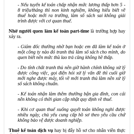
- Nếu tuyển kế toán chấp nhận mức lương thấp hơn 5 -
8 triệu/tháng thì non kinh nghiệm, không hiểu biết về
thuế hoặc mới ra trường, làm sổ sách sai không giải
trình được với cơ quan thuế.
Nhờ người quen làm kế toán part-time
là trường hợp hay
xảy ra.
- Giám đốc thường nhờ bạn hoặc em đã làm kế toán ở
một công ty nào đó tranh thủ làm sổ sách cho mình, do
quen biết nên mức thù lao trả cũng không hề thấp.
- Do tính chất tranh thủ nên giờ hành chính không xử lý
được công việc, gọi điện hỏi xử lý vấn đề thì cuối giờ
mới nghe được máy, tối về mới tranh thủ làm nên xử lý
sổ sách không chuẩn.
- Kế toán nhận làm thêm thường bận gia đình, con cái
nên không có thời gian cập nhật quy định về thuế.
- Khi cơ quan thuế xuống quyết toán không nghỉ được
nhiều ngày, chủ yếu cung cấp hồ sơ theo yêu cầu chứ
không bảo vệ được doanh nghiệp.
Thuê kế toán dịch vụ
hay bị đẩy hồ sơ cho nhân viên thực