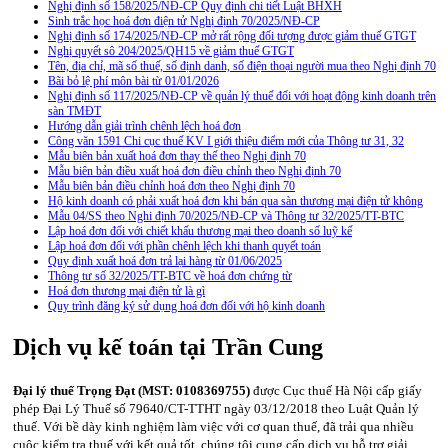
Nghị định số 158/2025/NĐ-CP Quy định chi tiết Luật BHXH
Sinh trắc học hoá đơn điện tử Nghị định 70/2025/NĐ-CP
Nghị định số 174/2025/NĐ-CP mở rất rộng đối tượng được giảm thuế GTGT
Nghị quyết sô 204/2025/QH15 về giảm thuế GTGT
Tên, địa chỉ, mã số thuế, số định danh, số điện thoại người mua theo Nghị định 70
Bãi bỏ lệ phí môn bài từ 01/01/2026
Nghị định số 117/2025/NĐ-CP về quản lý thuế đối với hoạt động kinh doanh trên
sàn TMĐT
Hướng dẫn giải trình chênh lệch hoá đơn
Công văn 1591 Chi cục thuế KV I giới thiệu điểm mới của Thông tư 31, 32
Mẫu biên bản xuất hoá đơn thay thế theo Nghị định 70
Mẫu biên bản điều xuất hoá đơn điều chỉnh theo Nghị định 70
Mẫu biên bản điều chỉnh hoá đơn theo Nghị định 70
Hộ kinh doanh có phải xuất hoá đơn khi bán qua sàn thương mại điện tử không
Mẫu 04/SS theo Nghi định 70/2025/NĐ-CP và Thông tư 32/2025/TT-BTC
Lập hoá đơn đối với chiết khấu thương mại theo doanh số luỹ kế
Lập hoá đơn đối với phần chênh lệch khi thanh quyết toán
Quy định xuất hoá đơn trả lại hàng từ 01/06/2025
Thông tư số 32/2025/TT-BTC về hoá đơn chứng từ
Hoá đơn thương mại điện tử là gì
Quy trình đăng ký sử dụng hoá đơn đối với hộ kinh doanh
Dịch vụ kế toán tại Trần Cung
Đại lý thuế Trọng Đạt (MST: 0108369755)
được Cục thuế Hà Nội cấp giấy
phép Đại Lý Thuế số 79640/CT-TTHT ngày 03/12/2018 theo Luật Quản lý
thuế. Với bề dày kinh nghiệm làm việc với cơ quan thuế, đã trải qua nhiều
cuộc kiểm tra thuế với kết quả tốt, chúng tôi cung cấp dịch vụ hỗ trợ giải