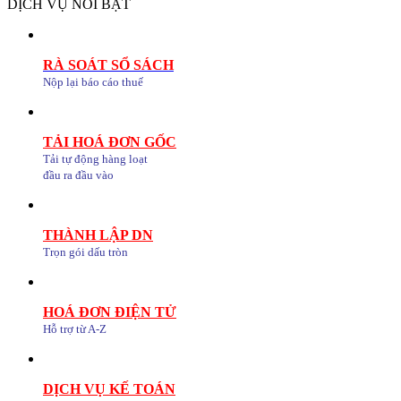
DỊCH VỤ NỔI BẬT
RÀ SOÁT SỔ SÁCH
Nộp lại báo cáo thuế
TẢI HOÁ ĐƠN GỐC
Tải tự động hàng loạt
đầu ra đầu vào
THÀNH LẬP DN
Trọn gói dấu tròn
HOÁ ĐƠN ĐIỆN TỬ
Hỗ trợ từ A-Z
DỊCH VỤ KẾ TOÁN