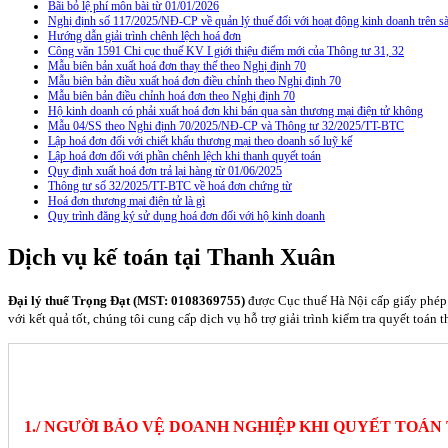
Bãi bỏ lệ phí môn bài từ 01/01/2026
Nghị định số 117/2025/NĐ-CP về quản lý thuế đối với hoạt động kinh doanh trên
Hướng dẫn giải trình chênh lệch hoá đơn
Công văn 1591 Chi cục thuế KV I giới thiệu điểm mới của Thông tư 31, 32
Mẫu biên bản xuất hoá đơn thay thế theo Nghị định 70
Mẫu biên bản điều xuất hoá đơn điều chỉnh theo Nghị định 70
Mẫu biên bản điều chỉnh hoá đơn theo Nghị định 70
Hộ kinh doanh có phải xuất hoá đơn khi bán qua sàn thương mại điện tử không
Mẫu 04/SS theo Nghi định 70/2025/NĐ-CP và Thông tư 32/2025/TT-BTC
Lập hoá đơn đối với chiết khấu thương mại theo doanh số luỹ kế
Lập hoá đơn đối với phần chênh lệch khi thanh quyết toán
Quy định xuất hoá đơn trả lại hàng từ 01/06/2025
Thông tư số 32/2025/TT-BTC về hoá đơn chứng từ
Hoá đơn thương mại điện tử là gì
Quy trình đăng ký sử dụng hoá đơn đối với hộ kinh doanh
Dịch vụ kế toán tại Thanh Xuân
Đại lý thuế Trọng Đạt (MST: 0108369755)
được Cục thuế Hà Nội cấp giấy phép 
với kết quả tốt, chúng tôi cung cấp dịch vụ hỗ trợ giải trình kiểm tra quyết toán 
1./ NGƯỜI BẢO VỆ DOANH NGHIỆP KHI QUYẾT TOÁN