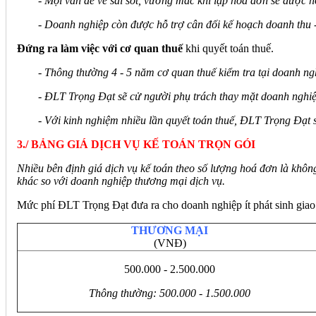
- Mọi vấn đề về sai sót, vướng mắc khi lập hoá đơn sẽ được 
- Doanh nghiệp còn được hỗ trợ cân đối kế hoạch doanh thu - c
Đứng ra làm việc với cơ quan thuế
khi quyết toán thuế.
- Thông thường 4 - 5 năm cơ quan thuế kiểm tra tại doanh nghi
- ĐLT Trọng Đạt sẽ cử người phụ trách thay mặt doanh nghiệp 
- Với kinh nghiệm nhiều lần quyết toán thuế, ĐLT Trọng Đạt 
3./ BẢNG GIÁ DỊCH VỤ KẾ TOÁN TRỌN GÓI
Nhiều bên định giá dịch vụ kế toán theo số lượng hoá đơn là không
khác so với doanh nghiệp thương mại dịch vụ.
Mức phí ĐLT Trọng Đạt đưa ra cho doanh nghiệp ít phát sinh giao
THƯƠNG MẠI
(VNĐ)
500.000 - 2.500.000
Thông thường: 500.000 - 1.500.000