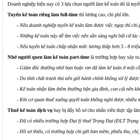
Doanh nghiệp hiện nay có 3 lựa chọn người làm kế toán đó là tuyển 
Tuyển kế toán riêng làm full-time
thì lương cao, chi phí lớn.
- Nếu doanh nghiệp tuyển kế toán làm được việc ngay thì chi p
- Những kế toán này dễ tìm việc nên sẵn sàng nghỉ bất cứ lúc 
- Nếu tuyển kế toán chấp nhận mức lương thấp hơn 5 - 8 triệu
Nhờ người quen làm kế toán part-time
là trường hợp hay xảy ra
- Giám đốc thường nhờ bạn hoặc em đã làm kế toán ở một công
- Do tính chất tranh thủ nên giờ hành chính không xử lý được 
- Kế toán nhận làm thêm thường bận gia đình, con cái nên khô
- Khi cơ quan thuế xuống quyết toán không nghỉ được nhiều 
Thuê kế toán dịch vụ
hay bị đẩy hồ sơ cho nhân viên thực tập là
- Đã có nhiều trường hợp Đại lý thuế Trọng Đạt (ĐLT Trọng Đ
- Hồ sơ thiếu, có trường hợp chỉ gửi bản mềm, phiếu thu, chi,