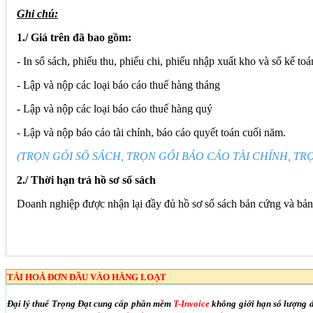
Ghi chú:
1./ Giá trên đã bao gồm:
- In sổ sách, phiếu thu, phiếu chi, phiếu nhập xuất kho và sổ kế toá
- Lập và nộp các loại báo cáo thuế hàng tháng
- Lập và nộp các loại báo cáo thuế hàng quý
- Lập và nộp báo cáo tài chính, báo cáo quyết toán cuối năm.
(TRỌN GÓI SỔ SÁCH, TRỌN GÓI BÁO CÁO TÀI CHÍNH, TRỌ
2./ Thời hạn trả hồ sơ sổ sách
Doanh nghiệp được nhận lại đầy đủ hồ sơ sổ sách bản cứng và bản m
TẢI HOÁ ĐƠN ĐẦU VÀO HÀNG LOẠT
Đại lý thuế Trọng Đạt cung cấp phần mềm
T-Invoice
không giới hạn số lượng 