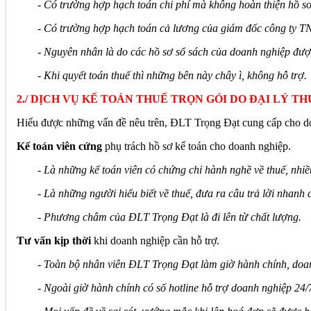
- Có trường hợp hạch toán chi phí mà không hoàn thiện hồ sơ
- Có trường hợp hạch toán cả lương của giám đốc công ty TN
- Nguyên nhân là do các hồ sơ sổ sách của doanh nghiệp đượ
- Khi quyết toán thuế thì những bên này chây ì, không hỗ trợ.
2./ DỊCH VỤ KẾ TOÁN THUẾ TRỌN GÓI DO ĐẠI LÝ 
Hiểu được những vấn đề nêu trên, ĐLT Trọng Đạt cung cấp cho doa
Kế toán viên cứng
phụ trách hồ sơ kế toán cho doanh nghiệp.
- Là những kế toán viên có chứng chỉ hành nghề về thuế, nhi
- Là những người hiểu biết về thuế, đưa ra câu trả lời nhanh 
- Phương châm của ĐLT Trọng Đạt là đi lên từ chất lượng.
Tư vấn kịp thời
khi doanh nghiệp cần hỗ trợ.
- Toàn bộ nhân viên ĐLT Trọng Đạt làm giờ hành chính, doanh
- Ngoài giờ hành chính có số hotline hỗ trợ doanh nghiệp 24/