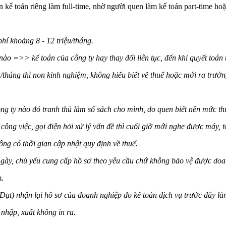
kế toán riêng làm full-time, nhờ người quen làm kế toán part-time hoặ
hí khoảng 8 - 12 triệu/tháng.
nào =>> kế toán của công ty hay thay đổi liên tục, đến khi quyết toán 
/tháng thì non kinh nghiệm, không hiểu biết về thuế hoặc mới ra trường
.
 ty nào đó tranh thủ làm sổ sách cho mình, do quen biết nên mức thù
công việc, gọi điện hỏi xử lý vấn đề thì cuối giờ mới nghe được máy, 
ng có thời gian cập nhật quy định về thuế.
ngày, chủ yếu cung cấp hồ sơ theo yêu cầu chứ không bảo vệ được doa
m.
ạt) nhận lại hồ sơ của doanh nghiệp do kế toán dịch vụ trước đây là
 nhập, xuất không in ra.