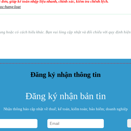
oá đơn, giúp kế toán nhập liệu nhanh, chính xác, kiểm tra chênh lệch.
goc-hang-loat
ổ sung hoặc có cách hiểu khác. Bạn vui lòng cập nhật và đối chiếu với quy định hi
Đăng ký nhận thông tin
Đăng ký nhận bản tin
Nhận thông báo cập nhật về thuế; kế toán, kiểm toán; bảo hiểm; doanh nghiệp