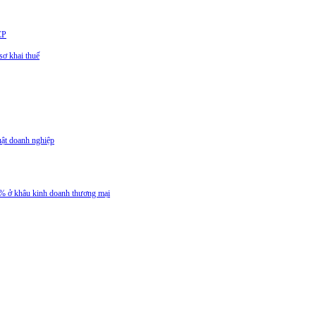
CP
ơ khai thuế
uật doanh nghiệp
 5% ở khâu kinh doanh thương mại