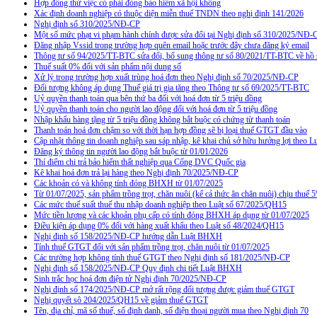
Hợp đồng thử việc có phải đóng bảo hiểm xã hội không
Xác định doanh nghiệp có thuộc diện miễn thuế TNDN theo nghị định 141/2026
Nghị định số 310/2025/NĐ-CP
Một số mức phạt vi phạm hành chính được sửa đổi tại Nghị định số 310/2025/NĐ-
Đăng nhập Vssid trong trường hợp quên email hoặc trước đây chưa đăng ký email
Thông tư số 94/2025/TT-BTC sửa đổi, bổ sung thông tư số 80/2021/TT-BTC về hồ s
Thuế suất 0% đối với sản phẩm nội dung số
Xử lý trong trường hợp xuất trùng hoá đơn theo Nghị định số 70/2025/NĐ-CP
Đối tượng không áp dụng Thuế giá trị gia tăng theo Thông tư số 69/2025/TT-BTC
Uỷ quyền thanh toán qua bên thứ ba đối với hoá đơn từ 5 triệu đồng
Uỷ quyền thanh toán cho người lao động đối với hoá đơn từ 5 triệu đồng
Nhập khẩu hàng tặng từ 5 triệu đồng không bắt buộc có chứng từ thanh toán
Thanh toán hoá đơn chậm so với thời hạn hợp đồng sẽ bị loại thuế GTGT đầu vào
Cập nhật thông tin doanh nghiệp sau sáp nhập, kê khai chủ sở hữu hưởng lợi theo L
Đăng ký thông tin người lao động bắt buộc từ 01/01/2026
Thí điểm chi trả bảo hiểm thất nghiệp qua Cổng DVC Quốc gia
Kê khai hoá đơn trả lại hàng theo Nghị định 70/2025/NĐ-CP
Các khoản có và không tính đóng BHXH từ 01/07/2025
Từ 01/07/2025, sản phẩm trồng trọt, chăn nuôi (kể cả thức ăn chăn nuôi) chịu thuế
Các mức thuế suất thuế thu nhập doanh nghiệp theo Luật số 67/2025/QH15
Mức tiền lương và các khoản phụ cấp có tính đóng BHXH áp dụng từ 01/07/2025
Điều kiện áp dụng 0% đối với hàng xuất khẩu theo Luật số 48/2024/QH15
Nghị định số 158/2025/NĐ-CP hướng dẫn Luật BHXH
Tính thuế GTGT đối với sản phẩm trồng trọt, chăn nuôi từ 01/07/2025
Các trường hợp không tính thuế GTGT theo Nghị định số 181/2025/NĐ-CP
Nghị định số 158/2025/NĐ-CP Quy định chi tiết Luật BHXH
Sinh trắc học hoá đơn điện tử Nghị định 70/2025/NĐ-CP
Nghị định số 174/2025/NĐ-CP mở rất rộng đối tượng được giảm thuế GTGT
Nghị quyết sô 204/2025/QH15 về giảm thuế GTGT
Tên, địa chỉ, mã số thuế, số định danh, số điện thoại người mua theo Nghị định 70