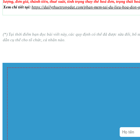
lượng, đơn giá, thành tiền, thuế suất, tình trạng thay thế hoá đơn, trạng thái h
Xem chi tiết tại:
https://dailythuetrongdat.com/phan-mem-tai-du-lieu-hoa-don-
(*) Tại thời điểm bạn đọc bài viết này, các quy định có thể đã được sửa đổi, b
dẫn cụ thể cho tổ chức, cá nhân nào.