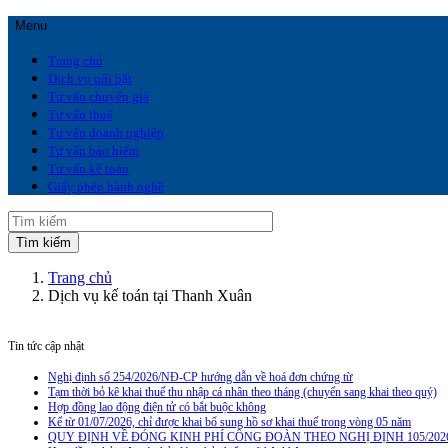
Menu
Trang chủ
Dịch vụ nổi bật
Tư vấn chuyển giá
Tư vấn thuế
Tư vấn doanh nghiệp
Tư vấn bảo hiểm
Tư vấn kế toán
Giấy phép hành nghề
Trang chủ
Dịch vụ kế toán tại Thanh Xuân
Tin tức cập nhật
Nghị định số 254/2026/NĐ-CP hướng dẫn về hoá đơn chứng từ
Tạm thời bỏ kê khai thuế thu nhập cá nhân theo tháng (chuyển sang khai theo quý)
Hợp đồng lao động điện tử có bắt buộc không
Kể từ 01/07/2026, chỉ được khai bổ sung hồ sơ khai thuế trong vòng 05 năm
QUY ĐỊNH VỀ ĐÓNG KINH PHÍ CÔNG ĐOÀN THEO NGHỊ ĐỊNH 105/202