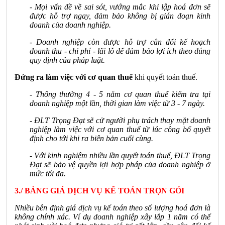
- Mọi vấn đề về sai sót, vướng mắc khi lập hoá đơn sẽ
được hỗ trợ ngay, đảm bảo không bị gián đoạn kinh
doanh của doanh nghiệp.
- Doanh nghiệp còn được hỗ trợ cân đối kế hoạch
doanh thu - chi phí - lãi lỗ để đảm bảo lợi ích theo đúng
quy định của pháp luật.
Đứng ra làm việc với cơ quan thuế
khi quyết toán thuế.
- Thông thường 4 - 5 năm cơ quan thuế kiểm tra tại
doanh nghiệp một lần, thời gian làm việc từ 3 - 7 ngày.
- ĐLT Trọng Đạt sẽ cử người phụ trách thay mặt doanh
nghiệp làm việc với cơ quan thuế từ lúc công bố quyết
định cho tới khi ra biên bản cuối cùng.
- Với kinh nghiệm nhiều lần quyết toán thuế, ĐLT Trọng
Đạt sẽ bảo vệ quyền lợi hợp pháp của doanh nghiệp ở
mức tối đa.
3./ BẢNG GIÁ DỊCH VỤ KẾ TOÁN TRỌN GÓI
Nhiều bên định giá dịch vụ kế toán theo số lượng hoá đơn là
không chính xác. Ví dụ doanh nghiệp xây lắp 1 năm có thể