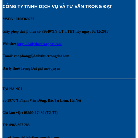
CÔNG TY TNHH DỊCH VỤ VÀ TƯ VẤN TRỌNG ĐẠT 
MSDN: 0108369755
Giấy phép đại lý thuế số 79640/XN-CT-TTHT, Ký ngày: 03/12/2018
Website:
https://dailythuetrongdat.com
Email:
vanphong@dailythuetrongdat.com
Đại lý thuế Trọng Đạt giữ mọi quyền
TẠI HÀ NỘI
Số 397/7/1 Phạm Văn Đồng, Bắc Từ Liêm, Hà Nội
Giờ làm việc: 08h00-17h30 (T2-T7)
Tel: 0965.607.288
Email:
hanoi@dailythuetrongdat.com