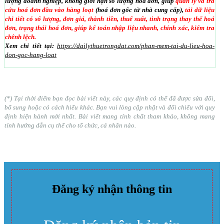
lượng doanh nghiệp, không giới hạn số lượng hoá đơn, giúp
quản lý và tra
cứu hoá đơn đầu vào hàng loạt
(hoá đơn gốc từ nhà cung cấp),
tải dữ liệu
chi tiết có số lượng, đơn giá, thành tiền, thuế suất, tình trạng thay thế hoá
đơn, trạng thái hoá đơn, giúp kế toán nhập liệu nhanh, chính xác, kiểm tra
chênh lệch.
Xem chi tiết tại:
https://dailythuetrongdat.com/phan-mem-tai-du-lieu-hoa-
don-goc-hang-loat
(*) Tại thời điểm bạn đọc bài viết này, các quy định có thể đã được sửa đổi,
bổ sung hoặc có cách hiểu khác. Bạn vui lòng cập nhật và đối chiếu với quy
định hiện hành mới nhất. Bài viết mang tính chất tham khảo, không mang
tính hướng dẫn cụ thể cho tổ chức, cá nhân nào.
Đăng ký nhận thông tin