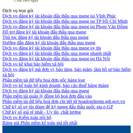
Chat zalo ngay
Dịch vụ trọn gói
Dịch vụ đăng ký tài khoản đấu thầu qua mạng tại Vĩnh Phúc
Dịch vụ đăng ký tài khoản đấu thầu qua mạng tại TP Hồ Chí Minh
Dịch vụ đăng ký tài khoản đấu thầu qua mạng tại Phạm Văn Đồng
Hỗ trợ đăng ký tài khoản đấu thầu qua mạng
Thủ tục đăng ký tài khoản đấu thầu qua mạng
Hướng dẫn đăng ký tài khoản đấu thầu qua mạng
Dịch vụ đăng ký tài khoản đấu thầu qua mạng uy tín
Dịch vụ đăng ký tài khoản đấu thầu qua mạng nhanh nhất
Dịch vụ đăng ký tài khoản đấu thầu qua mạng tại Hà Nội
Dịch vụ kê khai bảo hiểm xã hội
Dịch vụ đăng ký mã đơn vị, báo tăng, báo giảm, làm hồ sơ bảo hiểm
xã hội
Phần mềm tải dữ liệu hoá đơn gốc hàng loạt
Dịch vụ kế toán hộ kinh doanh, báo cáo thuế hàng tháng
Dịch vụ đăng ký tài khoản đấu thầu qua mạng
Phần mềm tải quản lý đồng bộ hoá đơn đầu vào
Phần mềm tải dữ liệu hoá đơn chi tiết từ hoadondientu.gdt.gov.vn
Chữ ký số uy tín dùng để ký mạng đấu thầu quốc gia e-GP
Chữ ký số giá rẻ nhất - Uy tín, chất lượng
Dịch vụ Kiểm toán nội bộ
Bảng giá Phần mềm kế toán giá tốt nhất