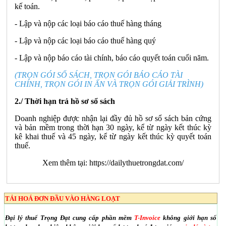
kế toán.
- Lập và nộp các loại báo cáo thuế hàng tháng
- Lập và nộp các loại báo cáo thuế hàng quý
- Lập và nộp báo cáo tài chính, báo cáo quyết toán cuối năm.
(TRỌN GÓI SỔ SÁCH, TRỌN GÓI BÁO CÁO TÀI
CHÍNH, TRỌN GÓI IN ẤN VÀ TRỌN GÓI GIẢI TRÌNH)
2./ Thời hạn trả hồ sơ sổ sách
Doanh nghiệp được nhận lại đầy đủ hồ sơ sổ sách bản cứng
và bản mềm trong thời hạn 30 ngày, kể từ ngày kết thúc kỳ
kê khai thuế và 45 ngày, kể từ ngày kết thúc kỳ quyết toán
thuế.
Xem thêm tại:
https://dailythuetrongdat.com/
TẢI HOÁ ĐƠN ĐẦU VÀO HÀNG LOẠT
Đại lý thuế Trọng Đạt cung cấp phần mềm
T-Invoice
không giới hạn số