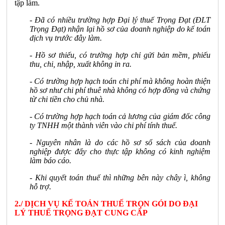
tập làm.
- Đã có nhiều trường hợp Đại lý thuế Trọng Đạt (ĐLT
Trọng Đạt) nhận lại hồ sơ của doanh nghiệp do kế toán
dịch vụ trước đây làm.
- Hồ sơ thiếu, có trường hợp chỉ gửi bản mềm, phiếu
thu, chi, nhập, xuất không in ra.
- Có trường hợp hạch toán chi phí mà không hoàn thiện
hồ sơ như chi phí thuê nhà không có hợp đồng và chứng
từ chi tiền cho chủ nhà.
- Có trường hợp hạch toán cả lương của giám đốc công
ty TNHH một thành viên vào chi phí tính thuế.
- Nguyên nhân là do các hồ sơ sổ sách của doanh
nghiệp được đẩy cho thực tập không có kinh nghiệm
làm báo cáo.
- Khi quyết toán thuế thì những bên này chây ì, không
hỗ trợ.
2./ DỊCH VỤ KẾ TOÁN THUẾ TRỌN GÓI DO ĐẠI
LÝ THUẾ TRỌNG ĐẠT CUNG CẤP