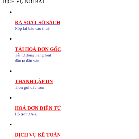
DỊCH VỤ NỔI BẬT
RÀ SOÁT SỔ SÁCH
Nộp lại báo cáo thuế
TẢI HOÁ ĐƠN GỐC
Tải tự động hàng loạt
đầu ra đầu vào
THÀNH LẬP DN
Trọn gói dấu tròn
HOÁ ĐƠN ĐIỆN TỬ
Hỗ trợ từ A-Z
DỊCH VỤ KẾ TOÁN