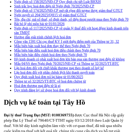
Nghị định số 158/2025/NĐ-CP Quy định chi tiết Luật BHXH
Sinh trắc học hoá đơn điện tử Nghị định 70/2025/NĐ-CP
Nghị định số 174/2025/NĐ-CP mở rất rộng đối tượng được giảm thuế GTGT
Nghị quyết sô 204/2025/QH15 về giảm thuế GTGT
Tên, địa chỉ, mã số thuế, số định danh, số điện thoại người mua theo Nghị định 70
Bãi bỏ lệ phí môn bài từ 01/01/2026
Nghị định số 117/2025/NĐ-CP về quản lý thuế đối với hoạt động kinh doanh trên
sàn TMĐT
Hướng dẫn giải trình chênh lệch hoá đơn
Công văn 1591 Chi cục thuế KV I giới thiệu điểm mới của Thông tư 31, 32
Mẫu biên bản xuất hoá đơn thay thế theo Nghị định 70
Mẫu biên bản điều xuất hoá đơn điều chỉnh theo Nghị định 70
Mẫu biên bản điều chỉnh hoá đơn theo Nghị định 70
Hộ kinh doanh có phải xuất hoá đơn khi bán qua sàn thương mại điện tử không
Mẫu 04/SS theo Nghi định 70/2025/NĐ-CP và Thông tư 32/2025/TT-BTC
Lập hoá đơn đối với chiết khấu thương mại theo doanh số luỹ kế
Lập hoá đơn đối với phần chênh lệch khi thanh quyết toán
Quy định xuất hoá đơn trả lại hàng từ 01/06/2025
Thông tư số 32/2025/TT-BTC về hoá đơn chứng từ
Hoá đơn thương mại điện tử là gì
Quy trình đăng ký sử dụng hoá đơn đối với hộ kinh doanh
Dịch vụ kế toán tại Tây Hồ
Đại lý thuế Trọng Đạt (MST: 0108369755)
được Cục thuế Hà Nội cấp giấy
phép Đại Lý Thuế số 79640/CT-TTHT ngày 03/12/2018 theo Luật Quản lý
thuế. Với bề dày kinh nghiệm làm việc với cơ quan thuế, đã trải qua nhiều
cuộc kiểm tra thuế với kết quả tốt, chúng tôi cung cấp dịch vụ hỗ trợ giải