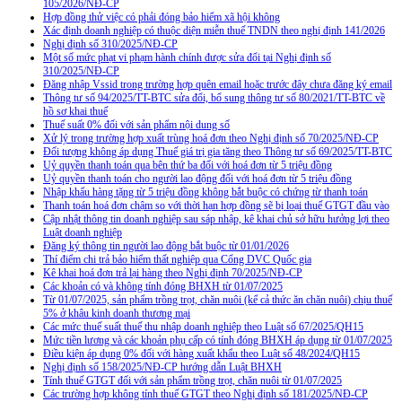
105/2026/NĐ-CP
Hợp đồng thử việc có phải đóng bảo hiểm xã hội không
Xác định doanh nghiệp có thuộc diện miễn thuế TNDN theo nghị định 141/2026
Nghị định số 310/2025/NĐ-CP
Một số mức phạt vi phạm hành chính được sửa đổi tại Nghị định số
310/2025/NĐ-CP
Đăng nhập Vssid trong trường hợp quên email hoặc trước đây chưa đăng ký email
Thông tư số 94/2025/TT-BTC sửa đổi, bổ sung thông tư số 80/2021/TT-BTC về
hồ sơ khai thuế
Thuế suất 0% đối với sản phẩm nội dung số
Xử lý trong trường hợp xuất trùng hoá đơn theo Nghị định số 70/2025/NĐ-CP
Đối tượng không áp dụng Thuế giá trị gia tăng theo Thông tư số 69/2025/TT-BTC
Uỷ quyền thanh toán qua bên thứ ba đối với hoá đơn từ 5 triệu đồng
Uỷ quyền thanh toán cho người lao động đối với hoá đơn từ 5 triệu đồng
Nhập khẩu hàng tặng từ 5 triệu đồng không bắt buộc có chứng từ thanh toán
Thanh toán hoá đơn chậm so với thời hạn hợp đồng sẽ bị loại thuế GTGT đầu vào
Cập nhật thông tin doanh nghiệp sau sáp nhập, kê khai chủ sở hữu hưởng lợi theo
Luật doanh nghiệp
Đăng ký thông tin người lao động bắt buộc từ 01/01/2026
Thí điểm chi trả bảo hiểm thất nghiệp qua Cổng DVC Quốc gia
Kê khai hoá đơn trả lại hàng theo Nghị định 70/2025/NĐ-CP
Các khoản có và không tính đóng BHXH từ 01/07/2025
Từ 01/07/2025, sản phẩm trồng trọt, chăn nuôi (kể cả thức ăn chăn nuôi) chịu thuế
5% ở khâu kinh doanh thương mại
Các mức thuế suất thuế thu nhập doanh nghiệp theo Luật số 67/2025/QH15
Mức tiền lương và các khoản phụ cấp có tính đóng BHXH áp dụng từ 01/07/2025
Điều kiện áp dụng 0% đối với hàng xuất khẩu theo Luật số 48/2024/QH15
Nghị định số 158/2025/NĐ-CP hướng dẫn Luật BHXH
Tính thuế GTGT đối với sản phẩm trồng trọt, chăn nuôi từ 01/07/2025
Các trường hợp không tính thuế GTGT theo Nghị định số 181/2025/NĐ-CP