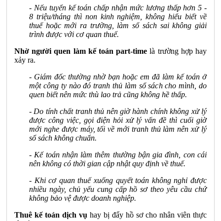
- Nếu tuyển kế toán chấp nhận mức lương thấp hơn 5 -
8 triệu/tháng thì non kinh nghiệm, không hiểu biết về
thuế hoặc mới ra trường, làm sổ sách sai không giải
trình được với cơ quan thuế.
Nhờ người quen làm kế toán part-time
là trường hợp hay
xảy ra.
- Giám đốc thường nhờ bạn hoặc em đã làm kế toán ở
một công ty nào đó tranh thủ làm sổ sách cho mình, do
quen biết nên mức thù lao trả cũng không hề thấp.
- Do tính chất tranh thủ nên giờ hành chính không xử lý
được công việc, gọi điện hỏi xử lý vấn đề thì cuối giờ
mới nghe được máy, tối về mới tranh thủ làm nên xử lý
sổ sách không chuẩn.
- Kế toán nhận làm thêm thường bận gia đình, con cái
nên không có thời gian cập nhật quy định về thuế.
- Khi cơ quan thuế xuống quyết toán không nghỉ được
nhiều ngày, chủ yếu cung cấp hồ sơ theo yêu cầu chứ
không bảo vệ được doanh nghiệp.
Thuê kế toán dịch vụ
hay bị đẩy hồ sơ cho nhân viên thực