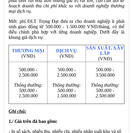
phát sinh vài hoá đơn nhưng giá trị rất lớn, cần cân đối kế
hoạch doanh thu chi phí khác so với doanh nghiệp thương
mại dịch vụ.
Mức phí ĐLT Trọng Đạt đưa ra cho doanh nghiệp ít phát
sinh giao động từ 500.000 - 1.500.000 VNĐ/tháng, có thể
điều chỉnh phù hợp với từng doanh nghiệp. Dưới đây là
khung giá dịch vụ:
SẢN XUẤT, XÂY
THƯƠNG MẠI
DỊCH VỤ
LẮP
(VNĐ)
(VNĐ)
(VNĐ)
500.000 -
500.000 -
500.000 -
2.500.000
2.500.000
3.500.000
Thông thường:
Thông thường:
Thông thường:
500.000 -
500.000 -
500.000 -
1.500.000
1.500.000
2.500.000
Ghi chú:
1./ Giá trên đã bao gồm:
- In sổ sách, phiếu thu, phiếu chi, phiếu nhập xuất kho và sổ