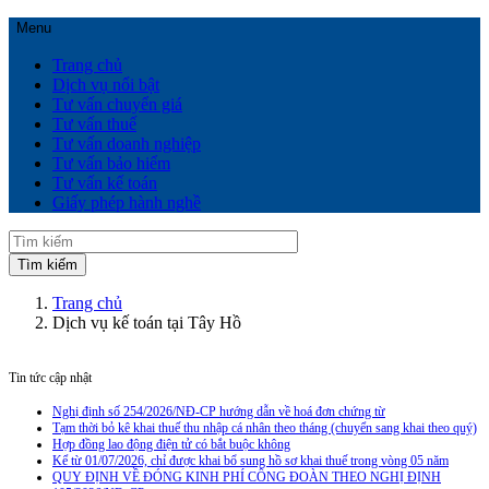
Menu
Trang chủ
Dịch vụ nổi bật
Tư vấn chuyển giá
Tư vấn thuế
Tư vấn doanh nghiệp
Tư vấn bảo hiểm
Tư vấn kế toán
Giấy phép hành nghề
Trang chủ
Dịch vụ kế toán tại Tây Hồ
Tin tức cập nhật
Nghị định số 254/2026/NĐ-CP hướng dẫn về hoá đơn chứng từ
Tạm thời bỏ kê khai thuế thu nhập cá nhân theo tháng (chuyển sang khai theo quý)
Hợp đồng lao động điện tử có bắt buộc không
Kể từ 01/07/2026, chỉ được khai bổ sung hồ sơ khai thuế trong vòng 05 năm
QUY ĐỊNH VỀ ĐÓNG KINH PHÍ CÔNG ĐOÀN THEO NGHỊ ĐỊNH