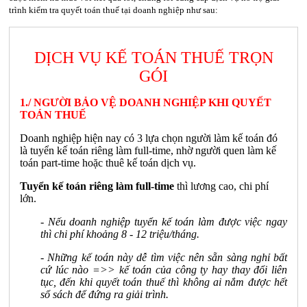
trình kiểm tra quyết toán thuế tại doanh nghiệp như sau:
DỊCH VỤ KẾ TOÁN THUẾ TRỌN
GÓI
1./ NGƯỜI BẢO VỆ DOANH NGHIỆP KHI QUYẾT
TOÁN THUẾ
Doanh nghiệp hiện nay có 3 lựa chọn người làm kế toán đó
là tuyển kế toán riêng làm full-time, nhờ người quen làm kế
toán part-time hoặc thuê kế toán dịch vụ.
Tuyển kế toán riêng làm full-time
thì lương cao, chi phí
lớn.
- Nếu doanh nghiệp tuyển kế toán làm được việc ngay
thì chi phí khoảng 8 - 12 triệu/tháng.
- Những kế toán này dễ tìm việc nên sẵn sàng nghỉ bất
cứ lúc nào =>> kế toán của công ty hay thay đổi liên
tục, đến khi quyết toán thuế thì không ai nắm được hết
sổ sách để đứng ra giải trình.