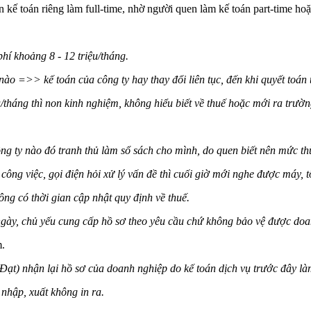
kế toán riêng làm full-time, nhờ người quen làm kế toán part-time hoặ
hí khoảng 8 - 12 triệu/tháng.
nào =>> kế toán của công ty hay thay đổi liên tục, đến khi quyết toán 
/tháng thì non kinh nghiệm, không hiểu biết về thuế hoặc mới ra trường
.
 ty nào đó tranh thủ làm sổ sách cho mình, do quen biết nên mức thù
công việc, gọi điện hỏi xử lý vấn đề thì cuối giờ mới nghe được máy, 
ng có thời gian cập nhật quy định về thuế.
ngày, chủ yếu cung cấp hồ sơ theo yêu cầu chứ không bảo vệ được doa
m.
ạt) nhận lại hồ sơ của doanh nghiệp do kế toán dịch vụ trước đây là
 nhập, xuất không in ra.