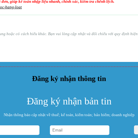
oá đơn, giúp kế toán nhập liệu nhanh, chính xác, kiểm tra chênh lệch.
goc-hang-loat
ổ sung hoặc có cách hiểu khác. Bạn vui lòng cập nhật và đối chiếu với quy định hi
Đăng ký nhận thông tin
Đăng ký nhận bản tin
Nhận thông báo cập nhật về thuế; kế toán, kiểm toán; bảo hiểm; doanh nghiệp