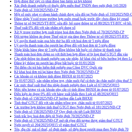
Hợp đồng thử việc có phải đóng bảo hiểm xã hội không
Xác định doanh nghiệp có thuộc diện miễn thuế TNDN theo nghị định 141/2026
Nghị định số 310/2025/NĐ-CP
Một số mức phạt vi phạm hành chính được sửa đổi tại Nghị định số 310/2025/NĐ-
Đăng nhập Vssid trong trường hợp quên email hoặc trước đây chưa đăng ký email
Thông tư số 94/2025/TT-BTC sửa đổi, bổ sung thông tư số 80/2021/TT-BTC về hồ s
Thuế suất 0% đối với sản phẩm nội dung số
Xử lý trong trường hợp xuất trùng hoá đơn theo Nghị định số 70/2025/NĐ-CP
Đối tượng không áp dụng Thuế giá trị gia tăng theo Thông tư số 69/2025/TT-BTC
Uỷ quyền thanh toán qua bên thứ ba đối với hoá đơn từ 5 triệu đồng
Uỷ quyền thanh toán cho người lao động đối với hoá đơn từ 5 triệu đồng
Nhập khẩu hàng tặng từ 5 triệu đồng không bắt buộc có chứng từ thanh toán
Thanh toán hoá đơn chậm so với thời hạn hợp đồng sẽ bị loại thuế GTGT đầu vào
Cập nhật thông tin doanh nghiệp sau sáp nhập, kê khai chủ sở hữu hưởng lợi theo L
Đăng ký thông tin người lao động bắt buộc từ 01/01/2026
Thí điểm chi trả bảo hiểm thất nghiệp qua Cổng DVC Quốc gia
Kê khai hoá đơn trả lại hàng theo Nghị định 70/2025/NĐ-CP
Các khoản có và không tính đóng BHXH từ 01/07/2025
Từ 01/07/2025, sản phẩm trồng trọt, chăn nuôi (kể cả thức ăn chăn nuôi) chịu thuế
Các mức thuế suất thuế thu nhập doanh nghiệp theo Luật số 67/2025/QH15
Mức tiền lương và các khoản phụ cấp có tính đóng BHXH áp dụng từ 01/07/2025
Điều kiện áp dụng 0% đối với hàng xuất khẩu theo Luật số 48/2024/QH15
Nghị định số 158/2025/NĐ-CP hướng dẫn Luật BHXH
Tính thuế GTGT đối với sản phẩm trồng trọt, chăn nuôi từ 01/07/2025
Các trường hợp không tính thuế GTGT theo Nghị định số 181/2025/NĐ-CP
Nghị định số 158/2025/NĐ-CP Quy định chi tiết Luật BHXH
Sinh trắc học hoá đơn điện tử Nghị định 70/2025/NĐ-CP
Nghị định số 174/2025/NĐ-CP mở rất rộng đối tượng được giảm thuế GTGT
Nghị quyết sô 204/2025/QH15 về giảm thuế GTGT
Tên, địa chỉ, mã số thuế, số định danh, số điện thoại người mua theo Nghị định 70