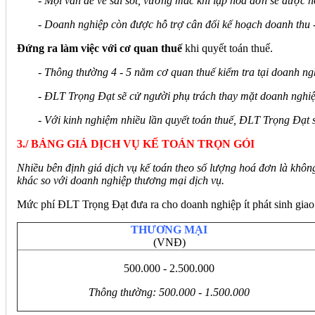
- Mọi vấn đề về sai sót, vướng mắc khi lập hoá đơn sẽ được 
- Doanh nghiệp còn được hỗ trợ cân đối kế hoạch doanh thu - c
Đứng ra làm việc với cơ quan thuế
khi quyết toán thuế.
- Thông thường 4 - 5 năm cơ quan thuế kiểm tra tại doanh nghi
- ĐLT Trọng Đạt sẽ cử người phụ trách thay mặt doanh nghiệp 
- Với kinh nghiệm nhiều lần quyết toán thuế, ĐLT Trọng Đạt 
3./ BẢNG GIÁ DỊCH VỤ KẾ TOÁN TRỌN GÓI
Nhiều bên định giá dịch vụ kế toán theo số lượng hoá đơn là không
khác so với doanh nghiệp thương mại dịch vụ.
Mức phí ĐLT Trọng Đạt đưa ra cho doanh nghiệp ít phát sinh giao
THƯƠNG MẠI
(VNĐ)
500.000 - 2.500.000
Thông thường: 500.000 - 1.500.000