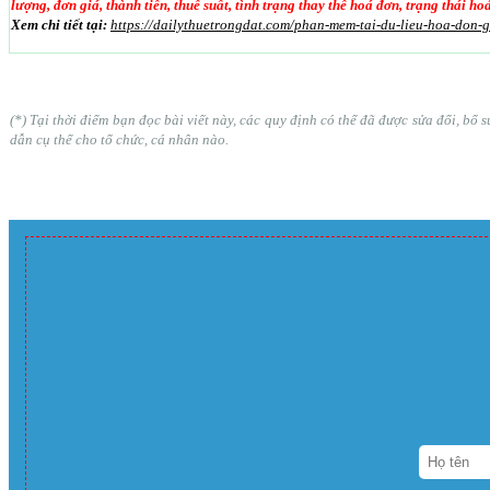
lượng, đơn giá, thành tiền, thuế suất, tình trạng thay thế hoá đơn, trạng thái h
Xem chi tiết tại:
https://dailythuetrongdat.com/phan-mem-tai-du-lieu-hoa-don-
(*) Tại thời điểm bạn đọc bài viết này, các quy định có thể đã được sửa đổi, b
dẫn cụ thể cho tổ chức, cá nhân nào.