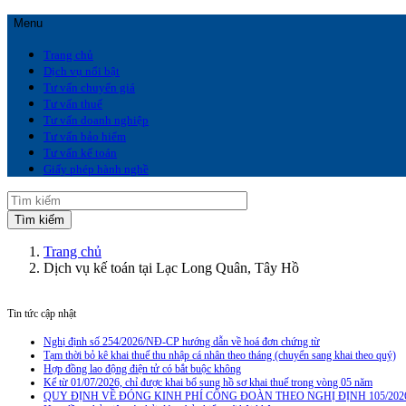
Menu
Trang chủ
Dịch vụ nổi bật
Tư vấn chuyển giá
Tư vấn thuế
Tư vấn doanh nghiệp
Tư vấn bảo hiểm
Tư vấn kế toán
Giấy phép hành nghề
Trang chủ
Dịch vụ kế toán tại Lạc Long Quân, Tây Hồ
Tin tức cập nhật
Nghị định số 254/2026/NĐ-CP hướng dẫn về hoá đơn chứng từ
Tạm thời bỏ kê khai thuế thu nhập cá nhân theo tháng (chuyển sang khai theo quý)
Hợp đồng lao động điện tử có bắt buộc không
Kể từ 01/07/2026, chỉ được khai bổ sung hồ sơ khai thuế trong vòng 05 năm
QUY ĐỊNH VỀ ĐÓNG KINH PHÍ CÔNG ĐOÀN THEO NGHỊ ĐỊNH 105/202