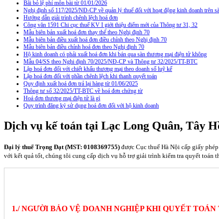
Bãi bỏ lệ phí môn bài từ 01/01/2026
Nghị định số 117/2025/NĐ-CP về quản lý thuế đối với hoạt động kinh doanh trên
Hướng dẫn giải trình chênh lệch hoá đơn
Công văn 1591 Chi cục thuế KV I giới thiệu điểm mới của Thông tư 31, 32
Mẫu biên bản xuất hoá đơn thay thế theo Nghị định 70
Mẫu biên bản điều xuất hoá đơn điều chỉnh theo Nghị định 70
Mẫu biên bản điều chỉnh hoá đơn theo Nghị định 70
Hộ kinh doanh có phải xuất hoá đơn khi bán qua sàn thương mại điện tử không
Mẫu 04/SS theo Nghi định 70/2025/NĐ-CP và Thông tư 32/2025/TT-BTC
Lập hoá đơn đối với chiết khấu thương mại theo doanh số luỹ kế
Lập hoá đơn đối với phần chênh lệch khi thanh quyết toán
Quy định xuất hoá đơn trả lại hàng từ 01/06/2025
Thông tư số 32/2025/TT-BTC về hoá đơn chứng từ
Hoá đơn thương mại điện tử là gì
Quy trình đăng ký sử dụng hoá đơn đối với hộ kinh doanh
Dịch vụ kế toán tại Lạc Long Quân, Tây H
Đại lý thuế Trọng Đạt (MST: 0108369755)
được Cục thuế Hà Nội cấp giấy phép 
với kết quả tốt, chúng tôi cung cấp dịch vụ hỗ trợ giải trình kiểm tra quyết toán 
1./ NGƯỜI BẢO VỆ DOANH NGHIỆP KHI QUYẾT TOÁN