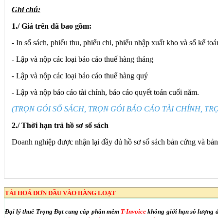
Ghi chú:
1./ Giá trên đã bao gồm:
- In sổ sách, phiếu thu, phiếu chi, phiếu nhập xuất kho và sổ kế toá
- Lập và nộp các loại báo cáo thuế hàng tháng
- Lập và nộp các loại báo cáo thuế hàng quý
- Lập và nộp báo cáo tài chính, báo cáo quyết toán cuối năm.
(TRỌN GÓI SỔ SÁCH, TRỌN GÓI BÁO CÁO TÀI CHÍNH, TRỌ
2./ Thời hạn trả hồ sơ sổ sách
Doanh nghiệp được nhận lại đầy đủ hồ sơ sổ sách bản cứng và bản m
TẢI HOÁ ĐƠN ĐẦU VÀO HÀNG LOẠT
Đại lý thuế Trọng Đạt cung cấp phần mềm
T-Invoice
không giới hạn số lượng 