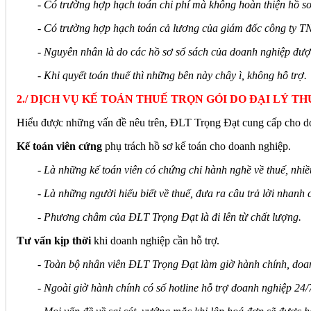
- Có trường hợp hạch toán chi phí mà không hoàn thiện hồ sơ
- Có trường hợp hạch toán cả lương của giám đốc công ty TN
- Nguyên nhân là do các hồ sơ sổ sách của doanh nghiệp đượ
- Khi quyết toán thuế thì những bên này chây ì, không hỗ trợ.
2./ DỊCH VỤ KẾ TOÁN THUẾ TRỌN GÓI DO ĐẠI LÝ 
Hiểu được những vấn đề nêu trên, ĐLT Trọng Đạt cung cấp cho doa
Kế toán viên cứng
phụ trách hồ sơ kế toán cho doanh nghiệp.
- Là những kế toán viên có chứng chỉ hành nghề về thuế, nhi
- Là những người hiểu biết về thuế, đưa ra câu trả lời nhanh 
- Phương châm của ĐLT Trọng Đạt là đi lên từ chất lượng.
Tư vấn kịp thời
khi doanh nghiệp cần hỗ trợ.
- Toàn bộ nhân viên ĐLT Trọng Đạt làm giờ hành chính, doanh
- Ngoài giờ hành chính có số hotline hỗ trợ doanh nghiệp 24/