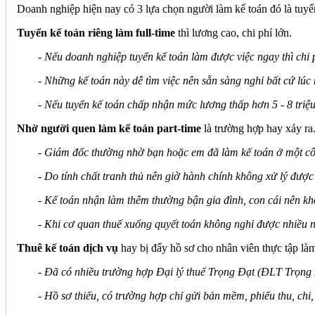
Doanh nghiệp hiện nay có 3 lựa chọn người làm kế toán đó là tuyển 
Tuyển kế toán riêng làm full-time
thì lương cao, chi phí lớn.
- Nếu doanh nghiệp tuyển kế toán làm được việc ngay thì chi p
- Những kế toán này dễ tìm việc nên sẵn sàng nghỉ bất cứ lúc 
- Nếu tuyển kế toán chấp nhận mức lương thấp hơn 5 - 8 triệu
Nhờ người quen làm kế toán part-time
là trường hợp hay xảy ra
- Giám đốc thường nhờ bạn hoặc em đã làm kế toán ở một công
- Do tính chất tranh thủ nên giờ hành chính không xử lý được 
- Kế toán nhận làm thêm thường bận gia đình, con cái nên khô
- Khi cơ quan thuế xuống quyết toán không nghỉ được nhiều 
Thuê kế toán dịch vụ
hay bị đẩy hồ sơ cho nhân viên thực tập là
- Đã có nhiều trường hợp Đại lý thuế Trọng Đạt (ĐLT Trọng Đ
- Hồ sơ thiếu, có trường hợp chỉ gửi bản mềm, phiếu thu, chi,