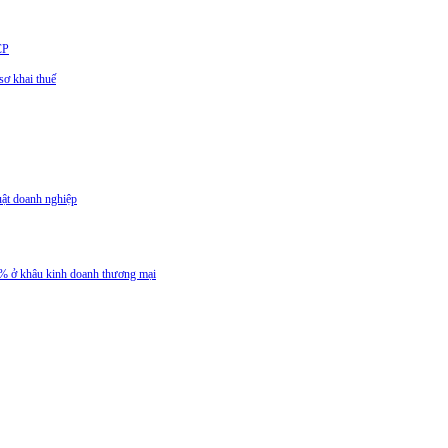
CP
ơ khai thuế
uật doanh nghiệp
 5% ở khâu kinh doanh thương mại