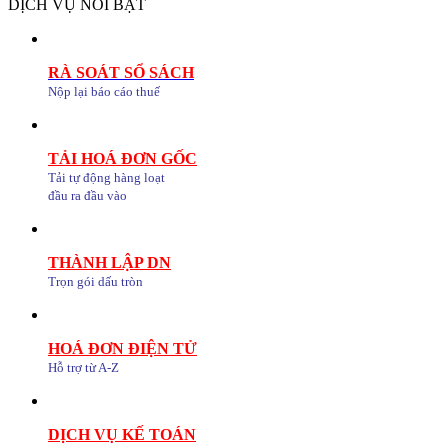
DỊCH VỤ NỔI BẬT
RÀ SOÁT SỔ SÁCH
Nộp lại báo cáo thuế
TẢI HOÁ ĐƠN GỐC
Tải tự động hàng loạt
đầu ra đầu vào
THÀNH LẬP DN
Trọn gói dấu tròn
HOÁ ĐƠN ĐIỆN TỬ
Hỗ trợ từ A-Z
DỊCH VỤ KẾ TOÁN