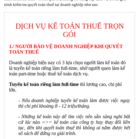
trình kiểm tra quyết toán thuế tại doanh nghiệp như sau:
DỊCH VỤ KẾ TOÁN THUẾ TRỌN
GÓI
1./ NGƯỜI BẢO VỆ DOANH NGHIỆP KHI QUYẾT
TOÁN THUẾ
Doanh nghiệp hiện nay có 3 lựa chọn người làm kế toán đó
là tuyển kế toán riêng làm full-time, nhờ người quen làm kế
toán part-time hoặc thuê kế toán dịch vụ.
Tuyển kế toán riêng làm full-time
thì lương cao, chi phí
lớn.
- Nếu doanh nghiệp tuyển kế toán làm được việc ngay
thì chi phí khoảng 8 - 12 triệu/tháng.
- Những kế toán này dễ tìm việc nên sẵn sàng nghỉ bất
cứ lúc nào =>> kế toán của công ty hay thay đổi liên
tục, đến khi quyết toán thuế thì không ai nắm được hết
sổ sách để đứng ra giải trình.