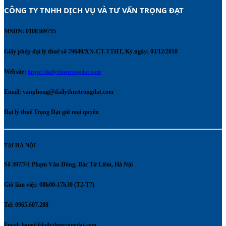
CÔNG TY TNHH DỊCH VỤ VÀ TƯ VẤN TRỌNG ĐẠT 
MSDN: 0108369755
Giấy phép đại lý thuế số 79640/XN-CT-TTHT, Ký ngày: 03/12/2018
Website:
https://dailythuetrongdat.com
Email:
vanphong@dailythuetrongdat.com
Đại lý thuế Trọng Đạt giữ mọi quyền
TẠI HÀ NỘI
Số 397/7/1 Phạm Văn Đồng, Bắc Từ Liêm, Hà Nội
Giờ làm việc: 08h00-17h30 (T2-T7)
Tel: 0965.607.288
Email:
hanoi@dailythuetrongdat.com