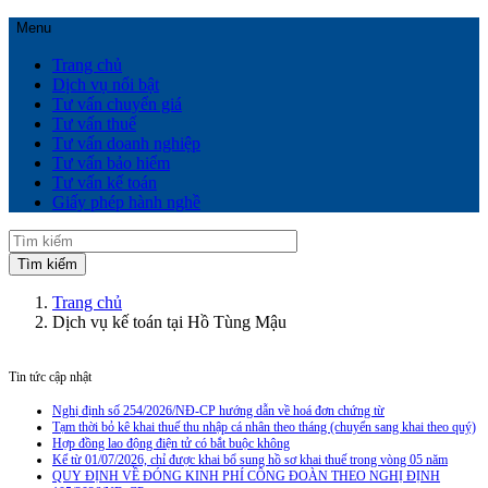
Menu
Trang chủ
Dịch vụ nổi bật
Tư vấn chuyển giá
Tư vấn thuế
Tư vấn doanh nghiệp
Tư vấn bảo hiểm
Tư vấn kế toán
Giấy phép hành nghề
Trang chủ
Dịch vụ kế toán tại Hồ Tùng Mậu
Tin tức cập nhật
Nghị định số 254/2026/NĐ-CP hướng dẫn về hoá đơn chứng từ
Tạm thời bỏ kê khai thuế thu nhập cá nhân theo tháng (chuyển sang khai theo quý)
Hợp đồng lao động điện tử có bắt buộc không
Kể từ 01/07/2026, chỉ được khai bổ sung hồ sơ khai thuế trong vòng 05 năm
QUY ĐỊNH VỀ ĐÓNG KINH PHÍ CÔNG ĐOÀN THEO NGHỊ ĐỊNH