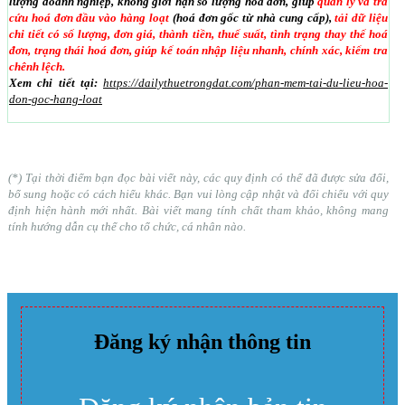
lượng doanh nghiệp, không giới hạn số lượng hoá đơn, giúp
quản lý và tra
cứu hoá đơn đầu vào hàng loạt
(hoá đơn gốc từ nhà cung cấp),
tải dữ liệu
chi tiết có số lượng, đơn giá, thành tiền, thuế suất, tình trạng thay thế hoá
đơn, trạng thái hoá đơn, giúp kế toán nhập liệu nhanh, chính xác, kiểm tra
chênh lệch.
Xem chi tiết tại:
https://dailythuetrongdat.com/phan-mem-tai-du-lieu-hoa-
don-goc-hang-loat
(*) Tại thời điểm bạn đọc bài viết này, các quy định có thể đã được sửa đổi,
bổ sung hoặc có cách hiểu khác. Bạn vui lòng cập nhật và đối chiếu với quy
định hiện hành mới nhất. Bài viết mang tính chất tham khảo, không mang
tính hướng dẫn cụ thể cho tổ chức, cá nhân nào.
Đăng ký nhận thông tin