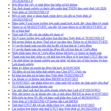
105/2026/NĐ-CP
Hợp đồng thử việc có phải đóng bảo hiểm xã hội không
Xác định doanh nghiệp có thuộc diện miễn thuế TNDN theo nghị định 141/2026
Nghị định số 310/2025/NĐ-CP
Một số mức phạt vi phạm hành chính được sửa đổi tại Nghị định số
310/2025/NĐ-CP
Đăng nhập Vssid trong trường hợp quên email hoặc trước đây chưa đăng ký email
Thông tư số 94/2025/TT-BTC sửa đổi, bổ sung thông tư số 80/2021/TT-BTC về
hồ sơ khai thuế
Thuế suất 0% đối với sản phẩm nội dung số
Xử lý trong trường hợp xuất trùng hoá đơn theo Nghị định số 70/2025/NĐ-CP
Đối tượng không áp dụng Thuế giá trị gia tăng theo Thông tư số 69/2025/TT-BTC
Uỷ quyền thanh toán qua bên thứ ba đối với hoá đơn từ 5 triệu đồng
Uỷ quyền thanh toán cho người lao động đối với hoá đơn từ 5 triệu đồng
Nhập khẩu hàng tặng từ 5 triệu đồng không bắt buộc có chứng từ thanh toán
Thanh toán hoá đơn chậm so với thời hạn hợp đồng sẽ bị loại thuế GTGT đầu vào
Cập nhật thông tin doanh nghiệp sau sáp nhập, kê khai chủ sở hữu hưởng lợi theo
Luật doanh nghiệp
Đăng ký thông tin người lao động bắt buộc từ 01/01/2026
Thí điểm chi trả bảo hiểm thất nghiệp qua Cổng DVC Quốc gia
Kê khai hoá đơn trả lại hàng theo Nghị định 70/2025/NĐ-CP
Các khoản có và không tính đóng BHXH từ 01/07/2025
Từ 01/07/2025, sản phẩm trồng trọt, chăn nuôi (kể cả thức ăn chăn nuôi) chịu thuế
5% ở khâu kinh doanh thương mại
Các mức thuế suất thuế thu nhập doanh nghiệp theo Luật số 67/2025/QH15
Mức tiền lương và các khoản phụ cấp có tính đóng BHXH áp dụng từ 01/07/2025
Điều kiện áp dụng 0% đối với hàng xuất khẩu theo Luật số 48/2024/QH15
Nghị định số 158/2025/NĐ-CP hướng dẫn Luật BHXH
Tính thuế GTGT đối với sản phẩm trồng trọt, chăn nuôi từ 01/07/2025
Các trường hợp không tính thuế GTGT theo Nghị định số 181/2025/NĐ-CP