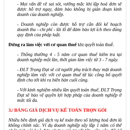
- Mọi vấn đề về sai sót, vướng mắc khi lập hoá đơn sẽ
được hỗ trợ ngay, đảm bảo không bị gián đoạn kinh
doanh của doanh nghiệp.
- Doanh nghiệp còn được hỗ trợ cân đối kế hoạch
doanh thu - chi phí - lãi lỗ để đảm bảo lợi ích theo đúng
quy định của pháp luật.
Đứng ra làm việc với cơ quan thuế
khi quyết toán thuế.
- Thông thường 4 - 5 năm cơ quan thuế kiểm tra tại
doanh nghiệp một lần, thời gian làm việc từ 3 - 7 ngày.
- ĐLT Trọng Đạt sẽ cử người phụ trách thay mặt doanh
nghiệp làm việc với cơ quan thuế từ lúc công bố quyết
định cho tới khi ra biên bản cuối cùng.
- Với kinh nghiệm nhiều lần quyết toán thuế, ĐLT Trọng
Đạt sẽ bảo vệ quyền lợi hợp pháp của doanh nghiệp ở
mức tối đa.
3./ BẢNG GIÁ DỊCH VỤ KẾ TOÁN TRỌN GÓI
Nhiều bên định giá dịch vụ kế toán theo số lượng hoá đơn là
không chính xác. Ví dụ doanh nghiệp xây lắp 1 năm có thể