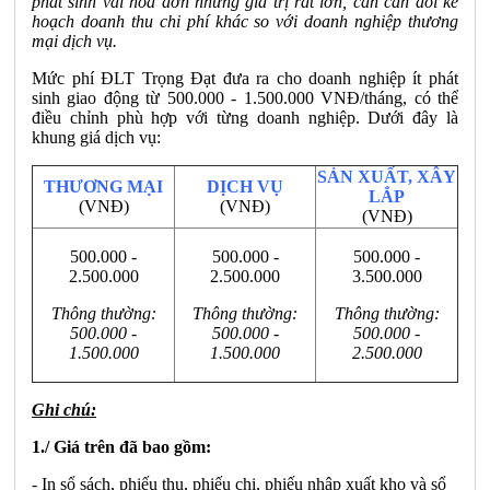
phát sinh vài hoá đơn nhưng giá trị rất lớn, cần cân đối kế
hoạch doanh thu chi phí khác so với doanh nghiệp thương
mại dịch vụ.
Mức phí ĐLT Trọng Đạt đưa ra cho doanh nghiệp ít phát
sinh giao động từ 500.000 - 1.500.000 VNĐ/tháng, có thể
điều chỉnh phù hợp với từng doanh nghiệp. Dưới đây là
khung giá dịch vụ:
SẢN XUẤT, XÂY
THƯƠNG MẠI
DỊCH VỤ
LẮP
(VNĐ)
(VNĐ)
(VNĐ)
500.000 -
500.000 -
500.000 -
2.500.000
2.500.000
3.500.000
Thông thường:
Thông thường:
Thông thường:
500.000 -
500.000 -
500.000 -
1.500.000
1.500.000
2.500.000
Ghi chú:
1./ Giá trên đã bao gồm:
- In sổ sách, phiếu thu, phiếu chi, phiếu nhập xuất kho và sổ