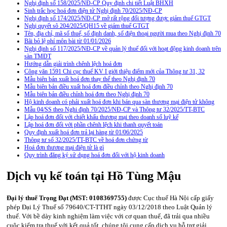
Nghị định số 158/2025/NĐ-CP Quy định chi tiết Luật BHXH
Sinh trắc học hoá đơn điện tử Nghị định 70/2025/NĐ-CP
Nghị định số 174/2025/NĐ-CP mở rất rộng đối tượng được giảm thuế GTGT
Nghị quyết sô 204/2025/QH15 về giảm thuế GTGT
Tên, địa chỉ, mã số thuế, số định danh, số điện thoại người mua theo Nghị định 70
Bãi bỏ lệ phí môn bài từ 01/01/2026
Nghị định số 117/2025/NĐ-CP về quản lý thuế đối với hoạt động kinh doanh trên
sàn TMĐT
Hướng dẫn giải trình chênh lệch hoá đơn
Công văn 1591 Chi cục thuế KV I giới thiệu điểm mới của Thông tư 31, 32
Mẫu biên bản xuất hoá đơn thay thế theo Nghị định 70
Mẫu biên bản điều xuất hoá đơn điều chỉnh theo Nghị định 70
Mẫu biên bản điều chỉnh hoá đơn theo Nghị định 70
Hộ kinh doanh có phải xuất hoá đơn khi bán qua sàn thương mại điện tử không
Mẫu 04/SS theo Nghi định 70/2025/NĐ-CP và Thông tư 32/2025/TT-BTC
Lập hoá đơn đối với chiết khấu thương mại theo doanh số luỹ kế
Lập hoá đơn đối với phần chênh lệch khi thanh quyết toán
Quy định xuất hoá đơn trả lại hàng từ 01/06/2025
Thông tư số 32/2025/TT-BTC về hoá đơn chứng từ
Hoá đơn thương mại điện tử là gì
Quy trình đăng ký sử dụng hoá đơn đối với hộ kinh doanh
Dịch vụ kế toán tại Hồ Tùng Mậu
Đại lý thuế Trọng Đạt (MST: 0108369755)
được Cục thuế Hà Nội cấp giấy
phép Đại Lý Thuế số 79640/CT-TTHT ngày 03/12/2018 theo Luật Quản lý
thuế. Với bề dày kinh nghiệm làm việc với cơ quan thuế, đã trải qua nhiều
cuộc kiểm tra thuế với kết quả tốt, chúng tôi cung cấp dịch vụ hỗ trợ giải