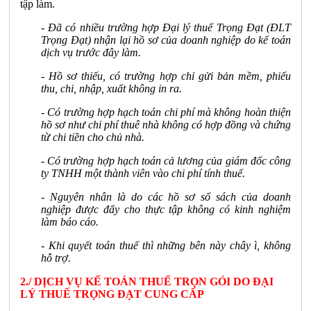
tập làm.
- Đã có nhiều trường hợp Đại lý thuế Trọng Đạt (ĐLT
Trọng Đạt) nhận lại hồ sơ của doanh nghiệp do kế toán
dịch vụ trước đây làm.
- Hồ sơ thiếu, có trường hợp chỉ gửi bản mềm, phiếu
thu, chi, nhập, xuất không in ra.
- Có trường hợp hạch toán chi phí mà không hoàn thiện
hồ sơ như chi phí thuê nhà không có hợp đồng và chứng
từ chi tiền cho chủ nhà.
- Có trường hợp hạch toán cả lương của giám đốc công
ty TNHH một thành viên vào chi phí tính thuế.
- Nguyên nhân là do các hồ sơ sổ sách của doanh
nghiệp được đẩy cho thực tập không có kinh nghiệm
làm báo cáo.
- Khi quyết toán thuế thì những bên này chây ì, không
hỗ trợ.
2./ DỊCH VỤ KẾ TOÁN THUẾ TRỌN GÓI DO ĐẠI
LÝ THUẾ TRỌNG ĐẠT CUNG CẤP