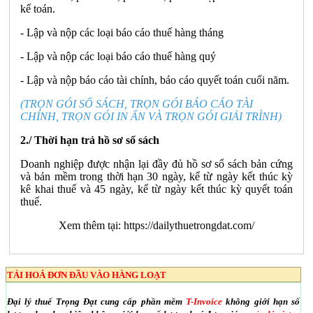
kế toán.
- Lập và nộp các loại báo cáo thuế hàng tháng
- Lập và nộp các loại báo cáo thuế hàng quý
- Lập và nộp báo cáo tài chính, báo cáo quyết toán cuối năm.
(TRỌN GÓI SỔ SÁCH, TRỌN GÓI BÁO CÁO TÀI
CHÍNH, TRỌN GÓI IN ẤN VÀ TRỌN GÓI GIẢI TRÌNH)
2./ Thời hạn trả hồ sơ sổ sách
Doanh nghiệp được nhận lại đầy đủ hồ sơ sổ sách bản cứng
và bản mềm trong thời hạn 30 ngày, kể từ ngày kết thúc kỳ
kê khai thuế và 45 ngày, kể từ ngày kết thúc kỳ quyết toán
thuế.
Xem thêm tại:
https://dailythuetrongdat.com/
TẢI HOÁ ĐƠN ĐẦU VÀO HÀNG LOẠT
Đại lý thuế Trọng Đạt cung cấp phần mềm
T-Invoice
không giới hạn số