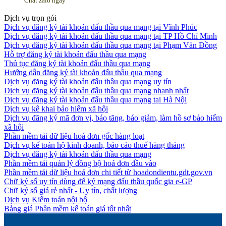
Chat zalo ngay
Dịch vụ trọn gói
Dịch vụ đăng ký tài khoản đấu thầu qua mạng tại Vĩnh Phúc
Dịch vụ đăng ký tài khoản đấu thầu qua mạng tại TP Hồ Chí Minh
Dịch vụ đăng ký tài khoản đấu thầu qua mạng tại Phạm Văn Đồng
Hỗ trợ đăng ký tài khoản đấu thầu qua mạng
Thủ tục đăng ký tài khoản đấu thầu qua mạng
Hướng dẫn đăng ký tài khoản đấu thầu qua mạng
Dịch vụ đăng ký tài khoản đấu thầu qua mạng uy tín
Dịch vụ đăng ký tài khoản đấu thầu qua mạng nhanh nhất
Dịch vụ đăng ký tài khoản đấu thầu qua mạng tại Hà Nội
Dịch vụ kê khai bảo hiểm xã hội
Dịch vụ đăng ký mã đơn vị, báo tăng, báo giảm, làm hồ sơ bảo hiểm
xã hội
Phần mềm tải dữ liệu hoá đơn gốc hàng loạt
Dịch vụ kế toán hộ kinh doanh, báo cáo thuế hàng tháng
Dịch vụ đăng ký tài khoản đấu thầu qua mạng
Phần mềm tải quản lý đồng bộ hoá đơn đầu vào
Phần mềm tải dữ liệu hoá đơn chi tiết từ hoadondientu.gdt.gov.vn
Chữ ký số uy tín dùng để ký mạng đấu thầu quốc gia e-GP
Chữ ký số giá rẻ nhất - Uy tín, chất lượng
Dịch vụ Kiểm toán nội bộ
Bảng giá Phần mềm kế toán giá tốt nhất