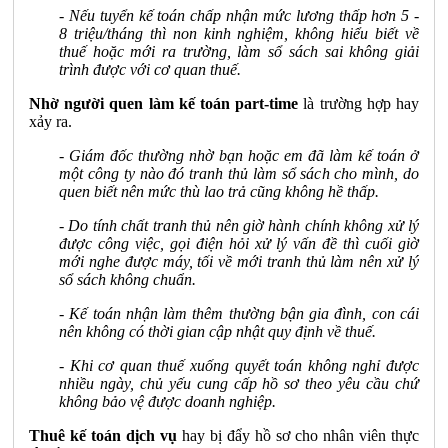
- Nếu tuyển kế toán chấp nhận mức lương thấp hơn 5 -
8 triệu/tháng thì non kinh nghiệm, không hiểu biết về
thuế hoặc mới ra trường, làm sổ sách sai không giải
trình được với cơ quan thuế.
Nhờ người quen làm kế toán part-time
là trường hợp hay
xảy ra.
- Giám đốc thường nhờ bạn hoặc em đã làm kế toán ở
một công ty nào đó tranh thủ làm sổ sách cho mình, do
quen biết nên mức thù lao trả cũng không hề thấp.
- Do tính chất tranh thủ nên giờ hành chính không xử lý
được công việc, gọi điện hỏi xử lý vấn đề thì cuối giờ
mới nghe được máy, tối về mới tranh thủ làm nên xử lý
sổ sách không chuẩn.
- Kế toán nhận làm thêm thường bận gia đình, con cái
nên không có thời gian cập nhật quy định về thuế.
- Khi cơ quan thuế xuống quyết toán không nghỉ được
nhiều ngày, chủ yếu cung cấp hồ sơ theo yêu cầu chứ
không bảo vệ được doanh nghiệp.
Thuê kế toán dịch vụ
hay bị đẩy hồ sơ cho nhân viên thực