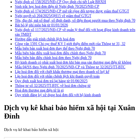
Nghị định số 158/2025/NĐ-CP Quy định chi tiết Luật BHXH
Sinh trắc học hoá đơn điện tử Nghị định 70/2025/NĐ-CP
Nghị định số 174/2025/NĐ-CP mở rất rộng đối tượng được giảm thuế GTGT
Nghị quyết sô 204/2025/QH15 về giảm thuế GTGT
Tên, địa chỉ, mã số thuế, số định danh, số điện thoại người mua theo Nghị định 70
Bãi bỏ lệ phí môn bài từ 01/01/2026
Nghị định số 117/2025/NĐ-CP về quản lý thuế đối với hoạt động kinh doanh trên
sàn TMĐT
Hướng dẫn giải trình chênh lệch hoá đơn
Công văn 1591 Chi cục thuế KV I giới thiệu điểm mới của Thông tư 31, 32
Mẫu biên bản xuất hoá đơn thay thế theo Nghị định 70
Mẫu biên bản điều xuất hoá đơn điều chỉnh theo Nghị định 70
Mẫu biên bản điều chỉnh hoá đơn theo Nghị định 70
Hộ kinh doanh có phải xuất hoá đơn khi bán qua sàn thương mại điện tử không
Mẫu 04/SS theo Nghi định 70/2025/NĐ-CP và Thông tư 32/2025/TT-BTC
Lập hoá đơn đối với chiết khấu thương mại theo doanh số luỹ kế
Lập hoá đơn đối với phần chênh lệch khi thanh quyết toán
Quy định xuất hoá đơn trả lại hàng từ 01/06/2025
Thông tư số 32/2025/TT-BTC về hoá đơn chứng từ
Hoá đơn thương mại điện tử là gì
Quy trình đăng ký sử dụng hoá đơn đối với hộ kinh doanh
Dịch vụ kê khai bảo hiểm xã hội tại Xuân
Đỉnh
Dịch vụ kê khai bảo hiểm xã hội