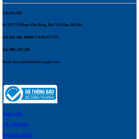
TẠI HÀ NỘI
Số 397/7/1 Phạm Văn Đồng, Bắc Từ Liêm, Hà Nội
Giờ làm việc: 08h00-17h30 (T2-T7)
Tel: 0965.607.288
Email:
hanoi@dailythuetrongdat.com
Trang chủ
Về chúng tôi
Dịch vụ nổi bật