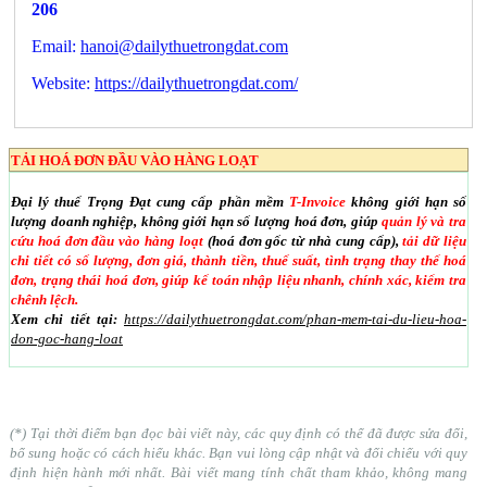
206
Email:
hanoi@dailythuetrongdat.com
Website:
https://dailythuetrongdat.com/
TẢI HOÁ ĐƠN ĐẦU VÀO HÀNG LOẠT
Đại lý thuế Trọng Đạt cung cấp phần mềm
T-Invoice
không giới hạn số
lượng doanh nghiệp, không giới hạn số lượng hoá đơn, giúp
quản lý và tra
cứu hoá đơn đầu vào hàng loạt
(hoá đơn gốc từ nhà cung cấp),
tải dữ liệu
chi tiết có số lượng, đơn giá, thành tiền, thuế suất, tình trạng thay thế hoá
đơn, trạng thái hoá đơn, giúp kế toán nhập liệu nhanh, chính xác, kiểm tra
chênh lệch.
Xem chi tiết tại:
https://dailythuetrongdat.com/phan-mem-tai-du-lieu-hoa-
don-goc-hang-loat
(*) Tại thời điểm bạn đọc bài viết này, các quy định có thể đã được sửa đổi,
bổ sung hoặc có cách hiểu khác. Bạn vui lòng cập nhật và đối chiếu với quy
định hiện hành mới nhất. Bài viết mang tính chất tham khảo, không mang