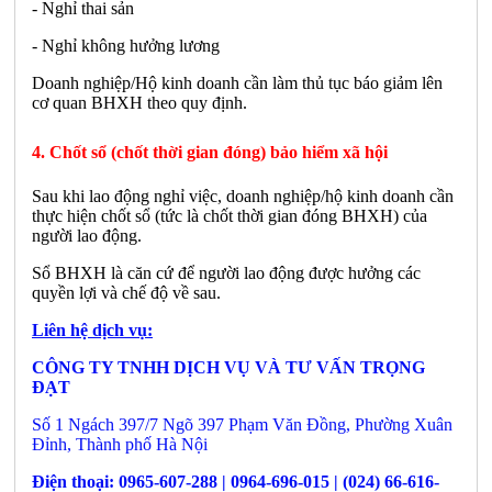
- Nghỉ thai sản
- Nghỉ không hưởng lương
Doanh nghiệp/Hộ kinh doanh cần làm thủ tục báo giảm lên
cơ quan BHXH theo quy định.
4. Chốt sổ (chốt thời gian đóng) bảo hiểm xã hội
Sau khi lao động nghỉ việc, doanh nghiệp/hộ kinh doanh cần
thực hiện chốt sổ (tức là chốt thời gian đóng BHXH) của
người lao động.
Sổ BHXH là căn cứ để người lao động được hưởng các
quyền lợi và chế độ về sau.
Liên hệ dịch vụ:
CÔNG TY TNHH DỊCH VỤ VÀ TƯ VẤN TRỌNG
ĐẠT
Số 1 Ngách 397/7 Ngõ 397 Phạm Văn Đồng, Phường Xuân
Đỉnh, Thành phố Hà Nội
Điện thoại: 0965-607-288 | 0964-696-015 | (024) 66-616-