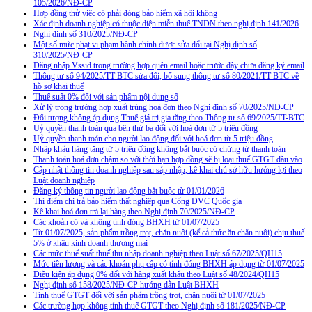
105/2026/NĐ-CP
Hợp đồng thử việc có phải đóng bảo hiểm xã hội không
Xác định doanh nghiệp có thuộc diện miễn thuế TNDN theo nghị định 141/2026
Nghị định số 310/2025/NĐ-CP
Một số mức phạt vi phạm hành chính được sửa đổi tại Nghị định số
310/2025/NĐ-CP
Đăng nhập Vssid trong trường hợp quên email hoặc trước đây chưa đăng ký email
Thông tư số 94/2025/TT-BTC sửa đổi, bổ sung thông tư số 80/2021/TT-BTC về
hồ sơ khai thuế
Thuế suất 0% đối với sản phẩm nội dung số
Xử lý trong trường hợp xuất trùng hoá đơn theo Nghị định số 70/2025/NĐ-CP
Đối tượng không áp dụng Thuế giá trị gia tăng theo Thông tư số 69/2025/TT-BTC
Uỷ quyền thanh toán qua bên thứ ba đối với hoá đơn từ 5 triệu đồng
Uỷ quyền thanh toán cho người lao động đối với hoá đơn từ 5 triệu đồng
Nhập khẩu hàng tặng từ 5 triệu đồng không bắt buộc có chứng từ thanh toán
Thanh toán hoá đơn chậm so với thời hạn hợp đồng sẽ bị loại thuế GTGT đầu vào
Cập nhật thông tin doanh nghiệp sau sáp nhập, kê khai chủ sở hữu hưởng lợi theo
Luật doanh nghiệp
Đăng ký thông tin người lao động bắt buộc từ 01/01/2026
Thí điểm chi trả bảo hiểm thất nghiệp qua Cổng DVC Quốc gia
Kê khai hoá đơn trả lại hàng theo Nghị định 70/2025/NĐ-CP
Các khoản có và không tính đóng BHXH từ 01/07/2025
Từ 01/07/2025, sản phẩm trồng trọt, chăn nuôi (kể cả thức ăn chăn nuôi) chịu thuế
5% ở khâu kinh doanh thương mại
Các mức thuế suất thuế thu nhập doanh nghiệp theo Luật số 67/2025/QH15
Mức tiền lương và các khoản phụ cấp có tính đóng BHXH áp dụng từ 01/07/2025
Điều kiện áp dụng 0% đối với hàng xuất khẩu theo Luật số 48/2024/QH15
Nghị định số 158/2025/NĐ-CP hướng dẫn Luật BHXH
Tính thuế GTGT đối với sản phẩm trồng trọt, chăn nuôi từ 01/07/2025
Các trường hợp không tính thuế GTGT theo Nghị định số 181/2025/NĐ-CP