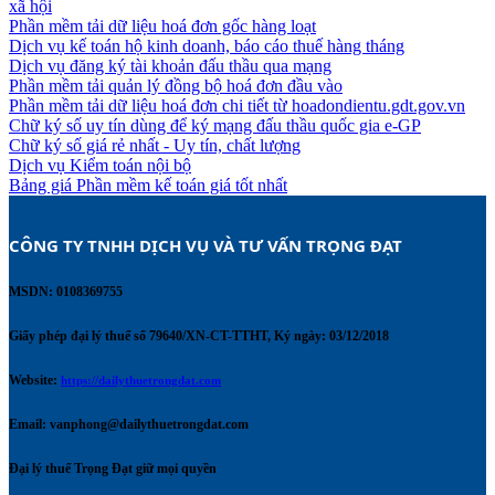
xã hội
Phần mềm tải dữ liệu hoá đơn gốc hàng loạt
Dịch vụ kế toán hộ kinh doanh, báo cáo thuế hàng tháng
Dịch vụ đăng ký tài khoản đấu thầu qua mạng
Phần mềm tải quản lý đồng bộ hoá đơn đầu vào
Phần mềm tải dữ liệu hoá đơn chi tiết từ hoadondientu.gdt.gov.vn
Chữ ký số uy tín dùng để ký mạng đấu thầu quốc gia e-GP
Chữ ký số giá rẻ nhất - Uy tín, chất lượng
Dịch vụ Kiểm toán nội bộ
Bảng giá Phần mềm kế toán giá tốt nhất
CÔNG TY TNHH DỊCH VỤ VÀ TƯ VẤN TRỌNG ĐẠT 
MSDN: 0108369755
Giấy phép đại lý thuế số 79640/XN-CT-TTHT, Ký ngày: 03/12/2018
Website:
https://dailythuetrongdat.com
Email:
vanphong@dailythuetrongdat.com
Đại lý thuế Trọng Đạt giữ mọi quyền