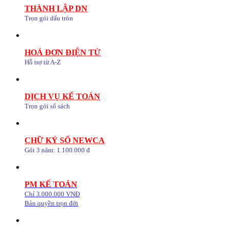
THÀNH LẬP DN
Trọn gói dấu tròn
HOÁ ĐƠN ĐIỆN TỬ
Hỗ trợ từ A-Z
DỊCH VỤ KẾ TOÁN
Trọn gói sổ sách
CHỮ KÝ SỐ NEWCA
Gói 3 năm: 1.100.000 đ
PM KẾ TOÁN
Chỉ 3.000.000 VNĐ
Bản quyền trọn đời