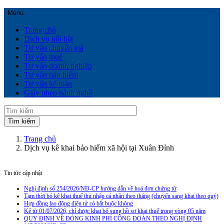
Menu
Trang chủ
Dịch vụ nổi bật
Tư vấn chuyển giá
Tư vấn thuế
Tư vấn doanh nghiệp
Tư vấn bảo hiểm
Tư vấn kế toán
Giấy phép hành nghề
Trang chủ
Dịch vụ kê khai bảo hiểm xã hội tại Xuân Đỉnh
Tin tức cập nhật
Nghị định số 254/2026/NĐ-CP hướng dẫn về hoá đơn chứng từ
Tạm thời bỏ kê khai thuế thu nhập cá nhân theo tháng (chuyển sang khai theo quý)
Hợp đồng lao động điện tử có bắt buộc không
Kể từ 01/07/2026, chỉ được khai bổ sung hồ sơ khai thuế trong vòng 05 năm
QUY ĐỊNH VỀ ĐÓNG KINH PHÍ CÔNG ĐOÀN THEO NGHỊ ĐỊNH