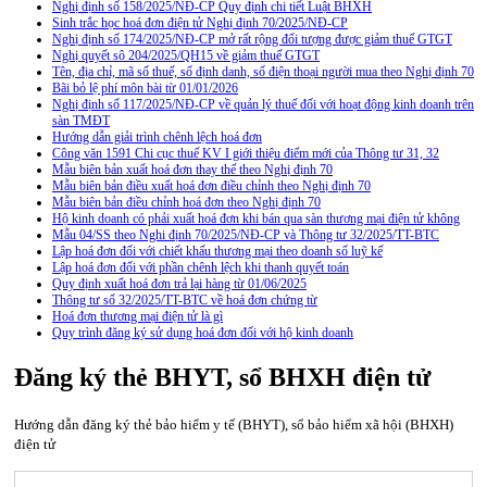
Nghị định số 158/2025/NĐ-CP Quy định chi tiết Luật BHXH
Sinh trắc học hoá đơn điện tử Nghị định 70/2025/NĐ-CP
Nghị định số 174/2025/NĐ-CP mở rất rộng đối tượng được giảm thuế GTGT
Nghị quyết sô 204/2025/QH15 về giảm thuế GTGT
Tên, địa chỉ, mã số thuế, số định danh, số điện thoại người mua theo Nghị định 70
Bãi bỏ lệ phí môn bài từ 01/01/2026
Nghị định số 117/2025/NĐ-CP về quản lý thuế đối với hoạt động kinh doanh trên
sàn TMĐT
Hướng dẫn giải trình chênh lệch hoá đơn
Công văn 1591 Chi cục thuế KV I giới thiệu điểm mới của Thông tư 31, 32
Mẫu biên bản xuất hoá đơn thay thế theo Nghị định 70
Mẫu biên bản điều xuất hoá đơn điều chỉnh theo Nghị định 70
Mẫu biên bản điều chỉnh hoá đơn theo Nghị định 70
Hộ kinh doanh có phải xuất hoá đơn khi bán qua sàn thương mại điện tử không
Mẫu 04/SS theo Nghi định 70/2025/NĐ-CP và Thông tư 32/2025/TT-BTC
Lập hoá đơn đối với chiết khấu thương mại theo doanh số luỹ kế
Lập hoá đơn đối với phần chênh lệch khi thanh quyết toán
Quy định xuất hoá đơn trả lại hàng từ 01/06/2025
Thông tư số 32/2025/TT-BTC về hoá đơn chứng từ
Hoá đơn thương mại điện tử là gì
Quy trình đăng ký sử dụng hoá đơn đối với hộ kinh doanh
Đăng ký thẻ BHYT, sổ BHXH điện tử
Hướng dẫn đăng ký thẻ bảo hiểm y tế (BHYT), sổ bảo hiểm xã hội (BHXH)
điện tử