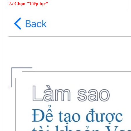
2./ Chọn "Tiếp tục"