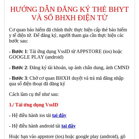
HƯỚNG DẪN ĐĂNG KÝ THẺ BHYT
VÀ SỔ BHXH ĐIỆN TỬ
Cơ quan bảo hiểm đã chính thức thực hiện cấp thẻ bảo hiểm
y tế điện tử. Để đăng ký, người tham gia cần thực hiện các
bước sau:
- Bước 1
: Tải ứng dụng VssID từ APPSTORE (ios) hoặc
GOOGLE PLAY (android)
- Bước 2
: Đăng ký tài khoản, up ảnh chân dung, ảnh CMND
- Bước 3
: Chờ cơ quan BHXH duyệt và trả mã đăng nhập
qua số điện thoại đã đăng ký
Cách làm cụ thể như sau:
1./ Tải ứng dụng VssID
- Hệ điều hành ios tải
tại đây
- Hệ điều hành android tải
tại đây
Hoặc bạn vào appstore (ios) hoặc google play (android), gõ