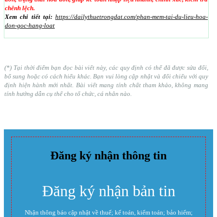
chênh lệch.
Xem chi tiết tại:
https://dailythuetrongdat.com/phan-mem-tai-du-lieu-hoa-
don-goc-hang-loat
(*) Tại thời điểm bạn đọc bài viết này, các quy định có thể đã được sửa đổi,
bổ sung hoặc có cách hiểu khác. Bạn vui lòng cập nhật và đối chiếu với quy
định hiện hành mới nhất. Bài viết mang tính chất tham khảo, không mang
tính hướng dẫn cụ thể cho tổ chức, cá nhân nào.
Đăng ký nhận thông tin
Đăng ký nhận bản tin
Nhận thông báo cập nhật về thuế; kế toán, kiểm toán; bảo hiểm;