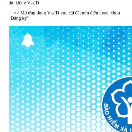
tìm kiếm: VssID
==>> Mở ứng dụng VssID vừa cài đặt trên điện thoại, chọn
"Đăng ký"