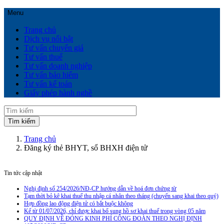
Menu
Trang chủ
Dịch vụ nổi bật
Tư vấn chuyển giá
Tư vấn thuế
Tư vấn doanh nghiệp
Tư vấn bảo hiểm
Tư vấn kế toán
Giấy phép hành nghề
Trang chủ
Đăng ký thẻ BHYT, sổ BHXH điện tử
Tin tức cập nhật
Nghị định số 254/2026/NĐ-CP hướng dẫn về hoá đơn chứng từ
Tạm thời bỏ kê khai thuế thu nhập cá nhân theo tháng (chuyển sang khai theo quý)
Hợp đồng lao động điện tử có bắt buộc không
Kể từ 01/07/2026, chỉ được khai bổ sung hồ sơ khai thuế trong vòng 05 năm
QUY ĐỊNH VỀ ĐÓNG KINH PHÍ CÔNG ĐOÀN THEO NGHỊ ĐỊNH