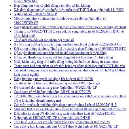
105/2026/NĐ-CP
Hợp đồng thử việc có phải đóng bảo hiểm xã hội không
Xác định doanh nghiệp có thuộc diện miễn thuế TNDN theo nghị định 141/2026
Nghị định số 310/2025/NĐ-CP
Một số mức phạt vi phạm hành chính được sửa đổi tại Nghị định số
310/2025/NĐ-CP
Đăng nhập Vssid trong trường hợp quên email hoặc trước đây chưa đăng ký email
Thông tư số 94/2025/TT-BTC sửa đổi, bổ sung thông tư số 80/2021/TT-BTC về
hồ sơ khai thuế
Thuế suất 0% đối với sản phẩm nội dung số
Xử lý trong trường hợp xuất trùng hoá đơn theo Nghị định số 70/2025/NĐ-CP
Đối tượng không áp dụng Thuế giá trị gia tăng theo Thông tư số 69/2025/TT-BTC
Uỷ quyền thanh toán qua bên thứ ba đối với hoá đơn từ 5 triệu đồng
Uỷ quyền thanh toán cho người lao động đối với hoá đơn từ 5 triệu đồng
Nhập khẩu hàng tặng từ 5 triệu đồng không bắt buộc có chứng từ thanh toán
Thanh toán hoá đơn chậm so với thời hạn hợp đồng sẽ bị loại thuế GTGT đầu vào
Cập nhật thông tin doanh nghiệp sau sáp nhập, kê khai chủ sở hữu hưởng lợi theo
Luật doanh nghiệp
Đăng ký thông tin người lao động bắt buộc từ 01/01/2026
Thí điểm chi trả bảo hiểm thất nghiệp qua Cổng DVC Quốc gia
Kê khai hoá đơn trả lại hàng theo Nghị định 70/2025/NĐ-CP
Các khoản có và không tính đóng BHXH từ 01/07/2025
Từ 01/07/2025, sản phẩm trồng trọt, chăn nuôi (kể cả thức ăn chăn nuôi) chịu thuế
5% ở khâu kinh doanh thương mại
Các mức thuế suất thuế thu nhập doanh nghiệp theo Luật số 67/2025/QH15
Mức tiền lương và các khoản phụ cấp có tính đóng BHXH áp dụng từ 01/07/2025
Điều kiện áp dụng 0% đối với hàng xuất khẩu theo Luật số 48/2024/QH15
Nghị định số 158/2025/NĐ-CP hướng dẫn Luật BHXH
Tính thuế GTGT đối với sản phẩm trồng trọt, chăn nuôi từ 01/07/2025
Các trường hợp không tính thuế GTGT theo Nghị định số 181/2025/NĐ-CP