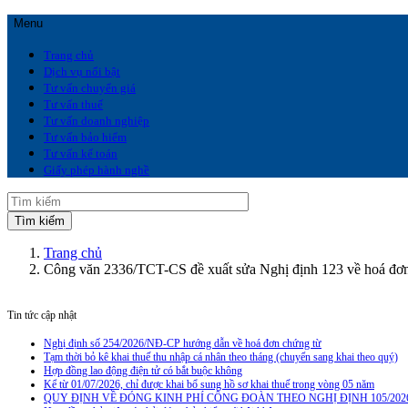
Menu
Trang chủ
Dịch vụ nổi bật
Tư vấn chuyển giá
Tư vấn thuế
Tư vấn doanh nghiệp
Tư vấn bảo hiểm
Tư vấn kế toán
Giấy phép hành nghề
Trang chủ
Công văn 2336/TCT-CS đề xuất sửa Nghị định 123 về hoá đơn
Tin tức cập nhật
Nghị định số 254/2026/NĐ-CP hướng dẫn về hoá đơn chứng từ
Tạm thời bỏ kê khai thuế thu nhập cá nhân theo tháng (chuyển sang khai theo quý)
Hợp đồng lao động điện tử có bắt buộc không
Kể từ 01/07/2026, chỉ được khai bổ sung hồ sơ khai thuế trong vòng 05 năm
QUY ĐỊNH VỀ ĐÓNG KINH PHÍ CÔNG ĐOÀN THEO NGHỊ ĐỊNH 105/202