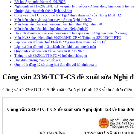
Bãi bỏ lệ phí môn bài từ 01/01/2026
Nghị định số 117/2025/NĐ-CP về quản lý thuế đối với hoạt động kinh doanh trên
Hướng dẫn giải trình chênh lệch hoá đơn
Công văn 1591 Chi cục thuế KV I giới thiệu điểm mới của Thông tư 31, 32
Mẫu biên bản xuất hoá đơn thay thế theo Nghị định 70
Mẫu biên bản điều xuất hoá đơn điều chỉnh theo Nghị định 70
Mẫu biên bản điều chỉnh hoá đơn theo Nghị định 70
Hộ kinh doanh có phải xuất hoá đơn khi bán qua sàn thương mại điện tử không
Mẫu 04/SS theo Nghi định 70/2025/NĐ-CP và Thông tư 32/2025/TT-BTC
Lập hoá đơn đối với chiết khấu thương mại theo doanh số luỹ kế
Lập hoá đơn đối với phần chênh lệch khi thanh quyết toán
Quy định xuất hoá đơn trả lại hàng từ 01/06/2025
Thông tư số 32/2025/TT-BTC về hoá đơn chứng từ
Hoá đơn thương mại điện tử là gì
Quy trình đăng ký sử dụng hoá đơn đối với hộ kinh doanh
Công văn 2336/TCT-CS đề xuất sửa Nghị đị
Công văn 2336/TCT-CS đề xuất sửa Nghị định 123 về hoá đơn điện 
Công văn 2336/TCT-CS đề xuất sửa Nghị định 123 về hoá đơn