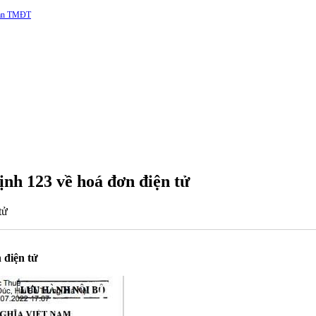
 sàn TMĐT
nh 123 về hoá đơn điện tử
tử
 điện tử