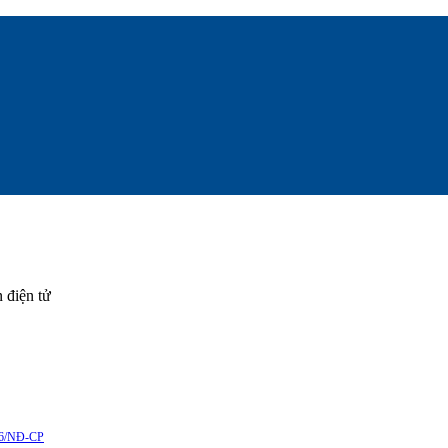
 điện tử
6/NĐ-CP