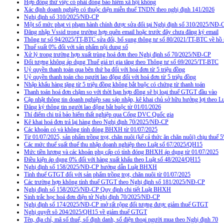
Hợp đồng thử việc có phải đóng bảo hiểm xã hội không
Xác định doanh nghiệp có thuộc diện miễn thuế TNDN theo nghị định 141/2026
Nghị định số 310/2025/NĐ-CP
Một số mức phạt vi phạm hành chính được sửa đổi tại Nghị định số 310/2025/NĐ-
Đăng nhập Vssid trong trường hợp quên email hoặc trước đây chưa đăng ký email
Thông tư số 94/2025/TT-BTC sửa đổi, bổ sung thông tư số 80/2021/TT-BTC về hồ s
Thuế suất 0% đối với sản phẩm nội dung số
Xử lý trong trường hợp xuất trùng hoá đơn theo Nghị định số 70/2025/NĐ-CP
Đối tượng không áp dụng Thuế giá trị gia tăng theo Thông tư số 69/2025/TT-BTC
Uỷ quyền thanh toán qua bên thứ ba đối với hoá đơn từ 5 triệu đồng
Uỷ quyền thanh toán cho người lao động đối với hoá đơn từ 5 triệu đồng
Nhập khẩu hàng tặng từ 5 triệu đồng không bắt buộc có chứng từ thanh toán
Thanh toán hoá đơn chậm so với thời hạn hợp đồng sẽ bị loại thuế GTGT đầu vào
Cập nhật thông tin doanh nghiệp sau sáp nhập, kê khai chủ sở hữu hưởng lợi theo L
Đăng ký thông tin người lao động bắt buộc từ 01/01/2026
Thí điểm chi trả bảo hiểm thất nghiệp qua Cổng DVC Quốc gia
Kê khai hoá đơn trả lại hàng theo Nghị định 70/2025/NĐ-CP
Các khoản có và không tính đóng BHXH từ 01/07/2025
Từ 01/07/2025, sản phẩm trồng trọt, chăn nuôi (kể cả thức ăn chăn nuôi) chịu thuế
Các mức thuế suất thuế thu nhập doanh nghiệp theo Luật số 67/2025/QH15
Mức tiền lương và các khoản phụ cấp có tính đóng BHXH áp dụng từ 01/07/2025
Điều kiện áp dụng 0% đối với hàng xuất khẩu theo Luật số 48/2024/QH15
Nghị định số 158/2025/NĐ-CP hướng dẫn Luật BHXH
Tính thuế GTGT đối với sản phẩm trồng trọt, chăn nuôi từ 01/07/2025
Các trường hợp không tính thuế GTGT theo Nghị định số 181/2025/NĐ-CP
Nghị định số 158/2025/NĐ-CP Quy định chi tiết Luật BHXH
Sinh trắc học hoá đơn điện tử Nghị định 70/2025/NĐ-CP
Nghị định số 174/2025/NĐ-CP mở rất rộng đối tượng được giảm thuế GTGT
Nghị quyết sô 204/2025/QH15 về giảm thuế GTGT
Tên, địa chỉ, mã số thuế, số định danh, số điện thoại người mua theo Nghị định 70