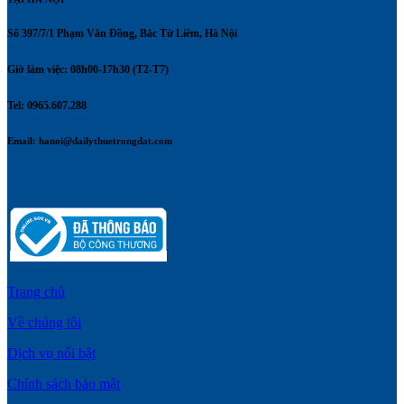
Số 397/7/1 Phạm Văn Đồng, Bắc Từ Liêm, Hà Nội
Giờ làm việc: 08h00-17h30 (T2-T7)
Tel: 0965.607.288
Email:
hanoi@dailythuetrongdat.com
Trang chủ
Về chúng tôi
Dịch vụ nổi bật
Chính sách bảo mật