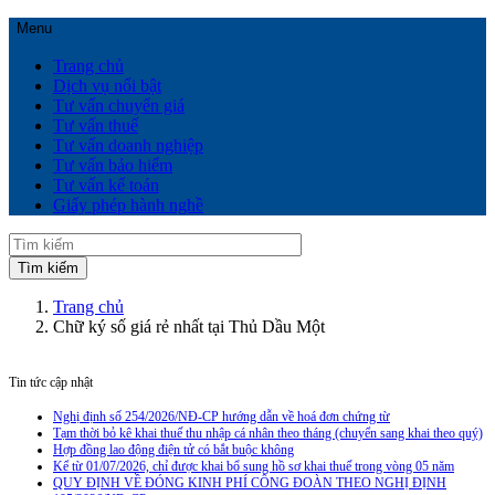
Menu
Trang chủ
Dịch vụ nổi bật
Tư vấn chuyển giá
Tư vấn thuế
Tư vấn doanh nghiệp
Tư vấn bảo hiểm
Tư vấn kế toán
Giấy phép hành nghề
Trang chủ
Chữ ký số giá rẻ nhất tại Thủ Dầu Một
Tin tức cập nhật
Nghị định số 254/2026/NĐ-CP hướng dẫn về hoá đơn chứng từ
Tạm thời bỏ kê khai thuế thu nhập cá nhân theo tháng (chuyển sang khai theo quý)
Hợp đồng lao động điện tử có bắt buộc không
Kể từ 01/07/2026, chỉ được khai bổ sung hồ sơ khai thuế trong vòng 05 năm
QUY ĐỊNH VỀ ĐÓNG KINH PHÍ CÔNG ĐOÀN THEO NGHỊ ĐỊNH