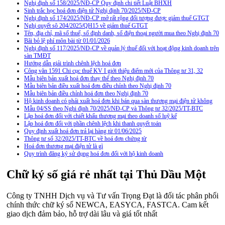
Nghị định số 158/2025/NĐ-CP Quy định chi tiết Luật BHXH
Sinh trắc học hoá đơn điện tử Nghị định 70/2025/NĐ-CP
Nghị định số 174/2025/NĐ-CP mở rất rộng đối tượng được giảm thuế GTGT
Nghị quyết sô 204/2025/QH15 về giảm thuế GTGT
Tên, địa chỉ, mã số thuế, số định danh, số điện thoại người mua theo Nghị định 70
Bãi bỏ lệ phí môn bài từ 01/01/2026
Nghị định số 117/2025/NĐ-CP về quản lý thuế đối với hoạt động kinh doanh trên
sàn TMĐT
Hướng dẫn giải trình chênh lệch hoá đơn
Công văn 1591 Chi cục thuế KV I giới thiệu điểm mới của Thông tư 31, 32
Mẫu biên bản xuất hoá đơn thay thế theo Nghị định 70
Mẫu biên bản điều xuất hoá đơn điều chỉnh theo Nghị định 70
Mẫu biên bản điều chỉnh hoá đơn theo Nghị định 70
Hộ kinh doanh có phải xuất hoá đơn khi bán qua sàn thương mại điện tử không
Mẫu 04/SS theo Nghi định 70/2025/NĐ-CP và Thông tư 32/2025/TT-BTC
Lập hoá đơn đối với chiết khấu thương mại theo doanh số luỹ kế
Lập hoá đơn đối với phần chênh lệch khi thanh quyết toán
Quy định xuất hoá đơn trả lại hàng từ 01/06/2025
Thông tư số 32/2025/TT-BTC về hoá đơn chứng từ
Hoá đơn thương mại điện tử là gì
Quy trình đăng ký sử dụng hoá đơn đối với hộ kinh doanh
Chữ ký số giá rẻ nhất tại Thủ Dầu Một
Công ty TNHH Dịch vụ và Tư vấn Trọng Đạt là đối tác phân phối
chính thức chữ ký số NEWCA, EASYCA, FASTCA. Cam kết
giao dịch đảm bảo, hỗ trợ dài lâu và giá tốt nhất