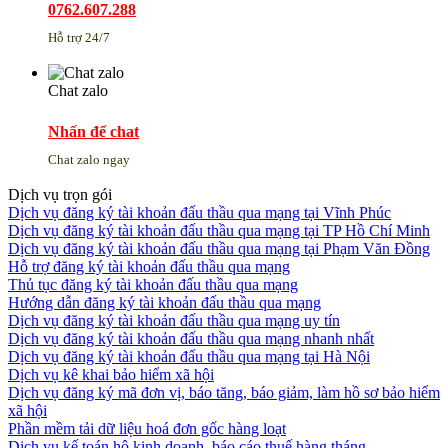
0762.607.288
Hỗ trợ 24/7
Chat zalo
Nhấn để chat
Chat zalo ngay
Dịch vụ trọn gói
Dịch vụ đăng ký tài khoản đấu thầu qua mạng tại Vĩnh Phúc
Dịch vụ đăng ký tài khoản đấu thầu qua mạng tại TP Hồ Chí Minh
Dịch vụ đăng ký tài khoản đấu thầu qua mạng tại Phạm Văn Đồng
Hỗ trợ đăng ký tài khoản đấu thầu qua mạng
Thủ tục đăng ký tài khoản đấu thầu qua mạng
Hướng dẫn đăng ký tài khoản đấu thầu qua mạng
Dịch vụ đăng ký tài khoản đấu thầu qua mạng uy tín
Dịch vụ đăng ký tài khoản đấu thầu qua mạng nhanh nhất
Dịch vụ đăng ký tài khoản đấu thầu qua mạng tại Hà Nội
Dịch vụ kê khai bảo hiểm xã hội
Dịch vụ đăng ký mã đơn vị, báo tăng, báo giảm, làm hồ sơ bảo hiểm
xã hội
Phần mềm tải dữ liệu hoá đơn gốc hàng loạt
Dịch vụ kế toán hộ kinh doanh, báo cáo thuế hàng tháng