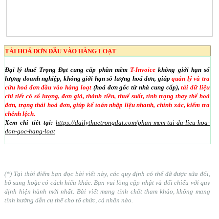
TẢI HOÁ ĐƠN ĐẦU VÀO HÀNG LOẠT
Đại lý thuế Trọng Đạt cung cấp phần mềm
T-Invoice
không giới hạn số
lượng doanh nghiệp, không giới hạn số lượng hoá đơn, giúp
quản lý và tra
cứu hoá đơn đầu vào hàng loạt
(hoá đơn gốc từ nhà cung cấp),
tải dữ liệu
chi tiết có số lượng, đơn giá, thành tiền, thuế suất, tình trạng thay thế hoá
đơn, trạng thái hoá đơn, giúp kế toán nhập liệu nhanh, chính xác, kiểm tra
chênh lệch.
Xem chi tiết tại:
https://dailythuetrongdat.com/phan-mem-tai-du-lieu-hoa-
don-goc-hang-loat
(*) Tại thời điểm bạn đọc bài viết này, các quy định có thể đã được sửa đổi,
bổ sung hoặc có cách hiểu khác. Bạn vui lòng cập nhật và đối chiếu với quy
định hiện hành mới nhất. Bài viết mang tính chất tham khảo, không mang
tính hướng dẫn cụ thể cho tổ chức, cá nhân nào.