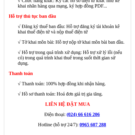
√
Chức năng khác: Ký các hồ sơ điện tử khác như kê
khai nhãn hàng qua mạng, ký hợp đồng PDF...
Hỗ trợ thủ tục ban đầu
√ Đăng ký thuế ban đầu: Hỗ trợ đăng ký tài khoản kê
khai thuế điện tử và nộp thuế điện tử
√ Tờ khai môn bài: Hỗ trợ nộp tờ khai môn bài ban đầu.
√ Hỗ trợ trong quá trình xử dụng: Hỗ trợ xử lý lỗi (nếu
có) trong quá trình khai thuế trong suốt thời gian sử
dụng.
Thanh toán
√ Thanh toán: 100% hợp đồng khi nhận hàng.
√ Hồ sơ thanh toán: Hoá đơn giá trị gia tăng.
LIÊN HỆ ĐẶT MUA
Điện thoại:
(024) 66 616 206
Hotline (hỗ trợ 24/7):
0965 607 288