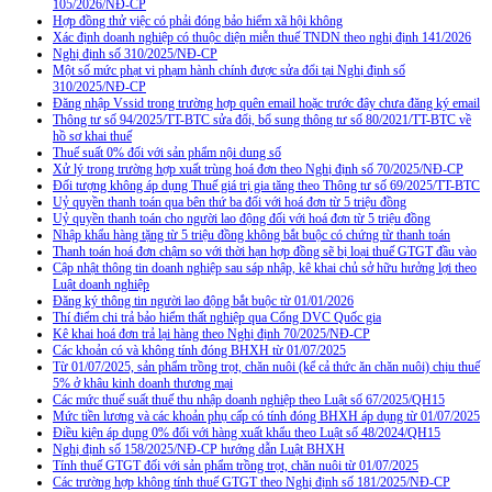
105/2026/NĐ-CP
Hợp đồng thử việc có phải đóng bảo hiểm xã hội không
Xác định doanh nghiệp có thuộc diện miễn thuế TNDN theo nghị định 141/2026
Nghị định số 310/2025/NĐ-CP
Một số mức phạt vi phạm hành chính được sửa đổi tại Nghị định số
310/2025/NĐ-CP
Đăng nhập Vssid trong trường hợp quên email hoặc trước đây chưa đăng ký email
Thông tư số 94/2025/TT-BTC sửa đổi, bổ sung thông tư số 80/2021/TT-BTC về
hồ sơ khai thuế
Thuế suất 0% đối với sản phẩm nội dung số
Xử lý trong trường hợp xuất trùng hoá đơn theo Nghị định số 70/2025/NĐ-CP
Đối tượng không áp dụng Thuế giá trị gia tăng theo Thông tư số 69/2025/TT-BTC
Uỷ quyền thanh toán qua bên thứ ba đối với hoá đơn từ 5 triệu đồng
Uỷ quyền thanh toán cho người lao động đối với hoá đơn từ 5 triệu đồng
Nhập khẩu hàng tặng từ 5 triệu đồng không bắt buộc có chứng từ thanh toán
Thanh toán hoá đơn chậm so với thời hạn hợp đồng sẽ bị loại thuế GTGT đầu vào
Cập nhật thông tin doanh nghiệp sau sáp nhập, kê khai chủ sở hữu hưởng lợi theo
Luật doanh nghiệp
Đăng ký thông tin người lao động bắt buộc từ 01/01/2026
Thí điểm chi trả bảo hiểm thất nghiệp qua Cổng DVC Quốc gia
Kê khai hoá đơn trả lại hàng theo Nghị định 70/2025/NĐ-CP
Các khoản có và không tính đóng BHXH từ 01/07/2025
Từ 01/07/2025, sản phẩm trồng trọt, chăn nuôi (kể cả thức ăn chăn nuôi) chịu thuế
5% ở khâu kinh doanh thương mại
Các mức thuế suất thuế thu nhập doanh nghiệp theo Luật số 67/2025/QH15
Mức tiền lương và các khoản phụ cấp có tính đóng BHXH áp dụng từ 01/07/2025
Điều kiện áp dụng 0% đối với hàng xuất khẩu theo Luật số 48/2024/QH15
Nghị định số 158/2025/NĐ-CP hướng dẫn Luật BHXH
Tính thuế GTGT đối với sản phẩm trồng trọt, chăn nuôi từ 01/07/2025
Các trường hợp không tính thuế GTGT theo Nghị định số 181/2025/NĐ-CP