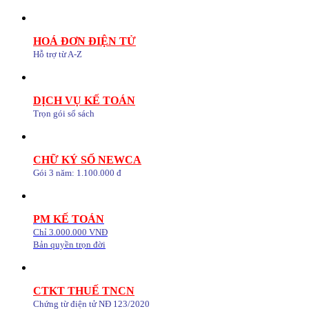
HOÁ ĐƠN ĐIỆN TỬ
Hỗ trợ từ A-Z
DỊCH VỤ KẾ TOÁN
Trọn gói sổ sách
CHỮ KÝ SỐ NEWCA
Gói 3 năm: 1.100.000 đ
PM KẾ TOÁN
Chỉ 3.000.000 VNĐ
Bản quyền trọn đời
CTKT THUẾ TNCN
Chứng từ điện tử NĐ 123/2020