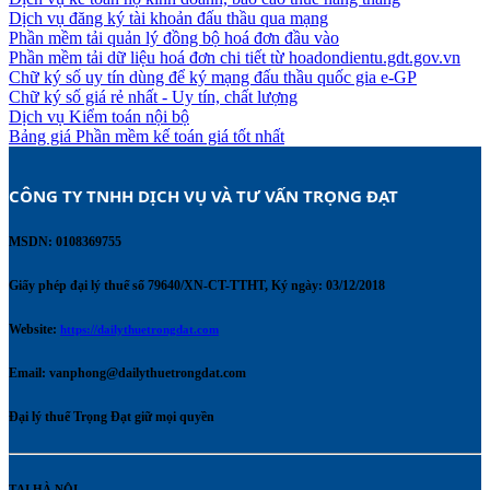
Dịch vụ đăng ký tài khoản đấu thầu qua mạng
Phần mềm tải quản lý đồng bộ hoá đơn đầu vào
Phần mềm tải dữ liệu hoá đơn chi tiết từ hoadondientu.gdt.gov.vn
Chữ ký số uy tín dùng để ký mạng đấu thầu quốc gia e-GP
Chữ ký số giá rẻ nhất - Uy tín, chất lượng
Dịch vụ Kiểm toán nội bộ
Bảng giá Phần mềm kế toán giá tốt nhất
CÔNG TY TNHH DỊCH VỤ VÀ TƯ VẤN TRỌNG ĐẠT 
MSDN: 0108369755
Giấy phép đại lý thuế số 79640/XN-CT-TTHT, Ký ngày: 03/12/2018
Website:
https://dailythuetrongdat.com
Email:
vanphong@dailythuetrongdat.com
Đại lý thuế Trọng Đạt giữ mọi quyền
TẠI HÀ NỘI